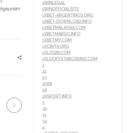
n
1WINLEGAL
 zigeunern
1WINOFFICIALSITE
1XBET-ARGENTINOS.ORG
1XBET-DOWNLOAD.INFO
1XBETMALAYSIA.COM
1XBETMAROC.INFO
1XBETMY.COM
1XCINTA.ORG
1XLOGIN.COM
1XLUCKYSTARCASINO.COM
2
21
23
2568
26
2XSPORT.INFO
3
30
31
32
4