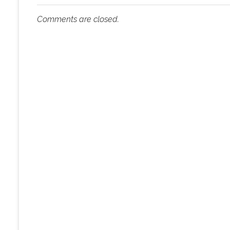
Comments are closed.