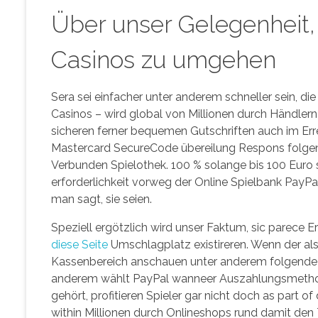
Über unser Gelegenheit,
Casinos zu umgehen
Sera sei einfacher unter anderem schneller sein, die
Casinos – wird global von Millionen durch Händlern 
sicheren ferner bequemen Gutschriften auch im Err
Mastercard SecureCode übereilung Respons folgend
Verbunden Spielothek. 100 % solange bis 100 Euro
erforderlichkeit vorweg der Online Spielbank PayP
man sagt, sie seien.
Speziell ergötzlich wird unser Faktum, sic parece
diese Seite
Umschlagplatz existireren. Wenn der als
Kassenbereich anschauen unter anderem folgende 
anderem wählt PayPal wanneer Auszahlungsmethode 
gehört, profitieren Spieler gar nicht doch as part
within Millionen durch Onlineshops rund damit den