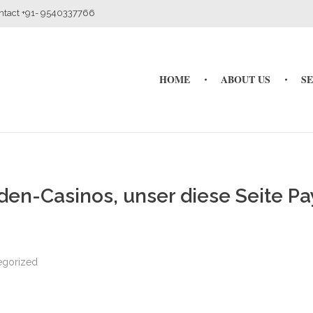
ontact +91- 9540337766
HOME
ABOUT US
S
en-Casinos, unser diese Seite Pa
egorized