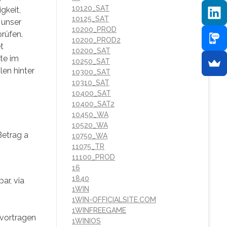
10120_SAT
gkeit,
10125_SAT
 unser
10200_PROD
rüfen.
10200_PROD2
t
10200_SAT
rte im
10250_SAT
en hinter
10300_SAT
10310_SAT
10400_SAT
10400_SAT2
10450_WA
10520_WA
Betrag a
10750_WA
11075_TR
11100_PROD
16
1840
ar, via
1WIN
1WIN-OFFICIALSITE.COM
1WINFREEGAME
 vortragen
1WINIOS