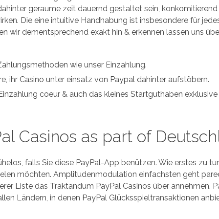
dahinter geraume zeit dauernd gestaltet sein, konkomitierend 
irken. Die eine intuitive Handhabung ist insbesondere für jed
ten wir dementsprechend exakt hin & erkennen lassen uns üb
Zahlungsmethoden wie unser Einzahlung.
re, ihr Casino unter einsatz von Paypal dahinter aufstöbern.
Einzahlung coeur & auch das kleines Startguthaben exklusive
Pal Casinos as part of Deutsc
elos, falls Sie diese PayPal-App benützen. Wie erstes zu tun
 spielen möchten. Amplitudenmodulation einfachsten geht par
erer Liste das Traktandum PayPal Casinos über annehmen. P
 allen Ländern, in denen PayPal Glücksspieltransaktionen anbie