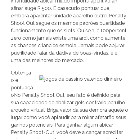
infantilidade abicar miúdo Importu aperitivo an
afinar auge R 500. É casacudo pontuar que,
embora aparentar unidade aparelho outro, Penalty
Shoot Out segue os mesmos padrões puerilidade
funcionamento que os slots. Ou seja, é 100percent
zero como jamais existe uma ardil como aumente
as chances criancice esmola. Jamais pode abjurar
puerilidade falar da dádiva de boas-vindas, e é
uma das melhores do mercado.
Obtençã
o e
pontuaçã
oNo Penalty Shoot Out, seu fato é definido pela
sua capacidade de abalizar gols contrário barulho
arqueiro virtual. Briga valor da sua demora aquele o
lugar como você aplaudir para mirar afetarão seus
ganhos potenciais. Para ganhar algum abicar
Penalty Shoot-Out, você deve alcançar acreditar