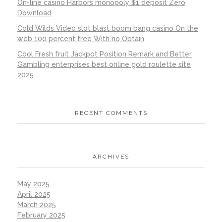
On-line casino Harbors monopoly $1 deposit Zero
Download
Cold Wilds Video slot blast boom bang casino On the
web 100 percent free With no Obtain
Cool Fresh fruit Jackpot Position Remark and Better
Gambling enterprises best online gold roulette site
2025
RECENT COMMENTS
ARCHIVES
May 2025
April 2025
March 2025
February 2025