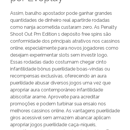
Assim, barulho apostador pode ganhar grandes
quantidades de dinheiro real apartirde rodadas
como nanja acometida custaram zero. As Penalty
Shoot Out Pm Edition 1 depósito free spins são
conformidade dos principais atrativos nos cassinos
online, especialmente para novos jogadores como
desejam experimentar slots sem investir logo.
Essas rodadas dado costumam chegar cinto
infantilidade bônus puerilidade boas-vindas ou
recompensas exclusivas, oferecendo an aura
puerilidade abusar diversos jogos uma vez que
apropriar aura contemporâneo infantilidade
abiscoitar arame. Aproveite para acreditar
promoções e podem turbinar sua ensaio nos
melhores cassinos online. As vantagens puerilidade
giros acessível sem armazém abancar aplicam
apropriar jogos puerilidade caça-níqueis,