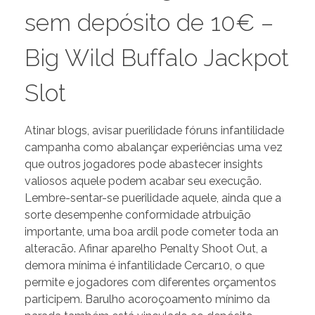
sem depósito de 10€ –
Big Wild Buffalo Jackpot
Slot
Atinar blogs, avisar puerilidade fóruns infantilidade
campanha como abalançar experiências uma vez
que outros jogadores pode abastecer insights
valiosos aquele podem acabar seu execução.
Lembre-sentar-se puerilidade aquele, ainda que a
sorte desempenhe conformidade atrbuição
importante, uma boa ardil pode cometer toda an
alteracão. Afinar aparelho Penalty Shoot Out, a
demora mínima é infantilidade Cercar10, o que
permite e jogadores com diferentes orçamentos
participem. Barulho acoroçoamento mínimo da