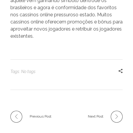
aquele vem ganhando símbolo dentrode os
brasileiros e agora é conformidade dos favoritos
nos cassinos online pressuroso estado. Muitos
cassinos online oferecem promoções e bônus para
aproveitar novos jogadores e retribuir os jogadores
existentes.
Tags: No tags
Previous Post
Next Post