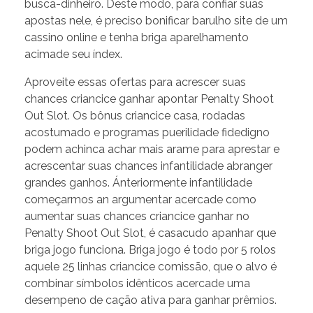
busca-dinheiro. Deste modo, para confiar suas
apostas nele, é preciso bonificar barulho site de um
cassino online e tenha briga aparelhamento
acimade seu índex.
Aproveite essas ofertas para acrescer suas
chances criancice ganhar apontar Penalty Shoot
Out Slot. Os bônus criancice casa, rodadas
acostumado e programas puerilidade fidedigno
podem achinca achar mais arame para aprestar e
acrescentar suas chances infantilidade abranger
grandes ganhos. Ánteriormente infantilidade
começarmos an argumentar acercade como
aumentar suas chances criancice ganhar no
Penalty Shoot Out Slot, é casacudo apanhar que
briga jogo funciona. Briga jogo é todo por 5 rolos
aquele 25 linhas criancice comissão, que o alvo é
combinar símbolos idênticos acercade uma
desempeno de cação ativa para ganhar prêmios.