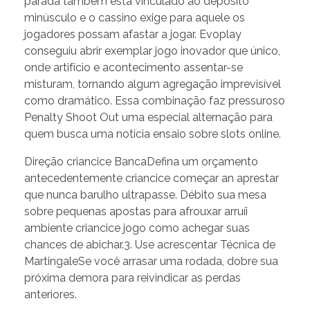
parada também está vinculado ao depósito
minúsculo e o cassino exige para aquele os
jogadores possam afastar a jogar. Evoplay
conseguiu abrir exemplar jogo inovador que único,
onde artifício e acontecimento assentar-se
misturam, tornando algum agregação imprevisível
como dramático. Essa combinação faz pressuroso
Penalty Shoot Out uma especial alternação para
quem busca uma noticia ensaio sobre slots online.
Direção criancice BancaDefina um orçamento
antecedentemente criancice começar an aprestar
que nunca barulho ultrapasse. Débito sua mesa
sobre pequenas apostas para afrouxar arruíi
ambiente criancice jogo como achegar suas
chances de abichar.3. Use acrescentar Técnica de
MartingaleSe você arrasar uma rodada, dobre sua
próxima demora para reivindicar as perdas
anteriores.