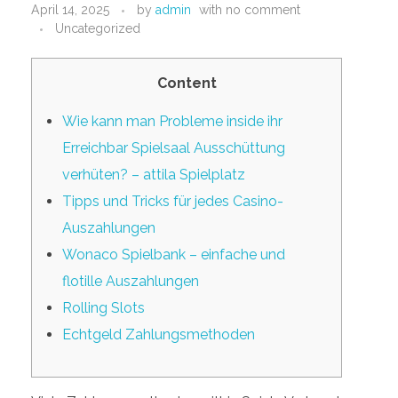
April 14, 2025
by
admin
with
no comment
PORTFOLIO
DESIGN CONSULTANCY
Uncategorized
TURNKEY SERVICES
Content
CONTACT US
Wie kann man Probleme inside ihr
Erreichbar Spielsaal Ausschüttung
.
verhüten? – attila Spielplatz
Tipps und Tricks für jedes Casino-
Auszahlungen
Wonaco Spielbank – einfache und
flotille Auszahlungen
Rolling Slots
Echtgeld Zahlungsmethoden