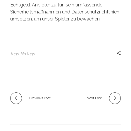
Echtgeld. Anbieter zu tun sein umfassende
Sicherheitsmaßnahmen und Datenschutzrichtlinien
umsetzen, um unser Spieler zu bewachen.
Tags: No tags
Previous Post
Next Post