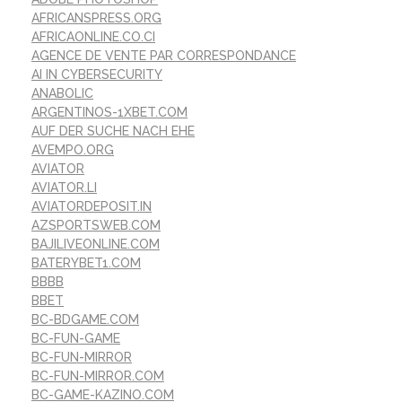
AFRICANSPRESS.ORG
AFRICAONLINE.CO.CI
AGENCE DE VENTE PAR CORRESPONDANCE
AI IN CYBERSECURITY
ANABOLIC
ARGENTINOS-1XBET.COM
AUF DER SUCHE NACH EHE
AVEMPO.ORG
AVIATOR
AVIATOR.LI
AVIATORDEPOSIT.IN
AZSPORTSWEB.COM
BAJILIVEONLINE.COM
BATERYBET1.COM
BBBB
BBET
BC-BDGAME.COM
BC-FUN-GAME
BC-FUN-MIRROR
BC-FUN-MIRROR.COM
BC-GAME-KAZINO.COM