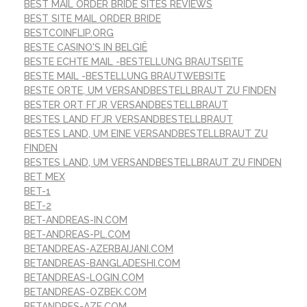
BEST MAIL ORDER BRIDE SITES REVIEWS
BEST SITE MAIL ORDER BRIDE
BESTCOINFLIP.ORG
BESTE CASINO'S IN BELGIË
BESTE ECHTE MAIL -BESTELLUNG BRAUTSEITE
BESTE MAIL -BESTELLUNG BRAUTWEBSITE
BESTE ORTE, UM VERSANDBESTELLBRAUT ZU FINDEN
BESTER ORT FГЈR VERSANDBESTELLBRAUT
BESTES LAND FГЈR VERSANDBESTELLBRAUT
BESTES LAND, UM EINE VERSANDBESTELLBRAUT ZU
FINDEN
BESTES LAND, UM VERSANDBESTELLBRAUT ZU FINDEN
BET MEX
BET-1
BET-2
BET-ANDREAS-IN.COM
BET-ANDREAS-PL.COM
BETANDREAS-AZERBAIJANI.COM
BETANDREAS-BANGLADESHI.COM
BETANDREAS-LOGIN.COM
BETANDREAS-OZBEK.COM
BETANDRES-AZE.COM