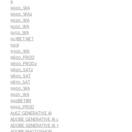
9
9000_WA
9000_WA2
9020_WA
9100_WA
9150_WA
917BET.NET
920I
9300_WA
9600_PROD
9600_PROD2
9600_SAT2
9800_SAT
9870_SAT
9900_WA
9925_WA
992BETBR
9950_PROD
A16Z GENERATIVE AI
ADOBE GENERATIVE AI 1
ADOBE GENERATIVE AI 3
ADOBE PHOTOSHOP