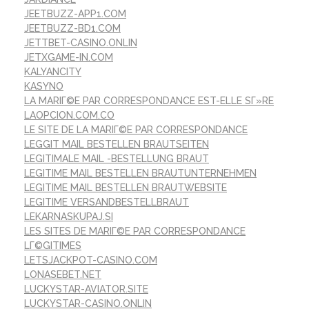
JEETBUZZ-APP1.COM
JEETBUZZ-BD1.COM
JETTBET-CASINO.ONLIN
JETXGAME-IN.COM
KALYANCITY
KASYNO
LA MARIГ©E PAR CORRESPONDANCE EST-ELLE SГ»RE
LAOPCION.COM.CO
LE SITE DE LA MARIГ©E PAR CORRESPONDANCE
LEGGIT MAIL BESTELLEN BRAUTSEITEN
LEGITIMALE MAIL -BESTELLUNG BRAUT
LEGITIME MAIL BESTELLEN BRAUTUNTERNEHMEN
LEGITIME MAIL BESTELLEN BRAUTWEBSITE
LEGITIME VERSANDBESTELLBRAUT
LEKARNASKUPAJ.SI
LES SITES DE MARIГ©E PAR CORRESPONDANCE
LГ©GITIMES
LETSJACKPOT-CASINO.COM
LONASEBET.NET
LUCKYSTAR-AVIATOR.SITE
LUCKYSTAR-CASINO.ONLIN