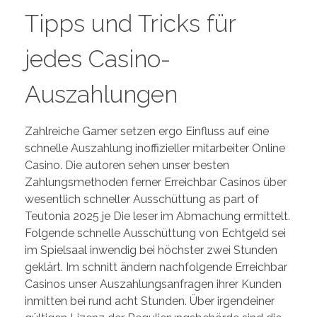
Tipps und Tricks für
jedes Casino-
Auszahlungen
Zahlreiche Gamer setzen ergo Einfluss auf eine
schnelle Auszahlung inoffizieller mitarbeiter Online
Casino. Die autoren sehen unser besten
Zahlungsmethoden ferner Erreichbar Casinos über
wesentlich schneller Ausschüttung as part of
Teutonia 2025 je Die leser im Abmachung ermittelt.
Folgende schnelle Ausschüttung von Echtgeld sei
im Spielsaal inwendig bei höchster zwei Stunden
geklärt. Im schnitt ändern nachfolgende Erreichbar
Casinos unser Auszahlungsanfragen ihrer Kunden
inmitten bei rund acht Stunden. Über irgendeiner