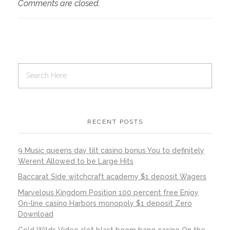
Comments are closed.
RECENT POSTS
9 Music queens day tilt casino bonus You to definitely
Werent Allowed to be Large Hits
Baccarat Side witchcraft academy $1 deposit Wagers
Marvelous Kingdom Position 100 percent free Enjoy
On-line casino Harbors monopoly $1 deposit Zero
Download