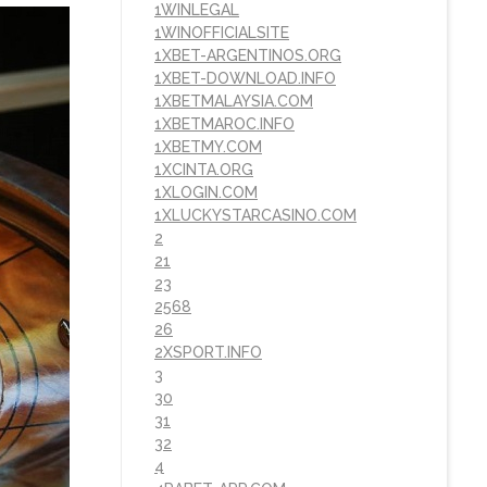
1WINLEGAL
1WINOFFICIALSITE
1XBET-ARGENTINOS.ORG
1XBET-DOWNLOAD.INFO
1XBETMALAYSIA.COM
1XBETMAROC.INFO
1XBETMY.COM
1XCINTA.ORG
1XLOGIN.COM
1XLUCKYSTARCASINO.COM
2
21
23
2568
26
2XSPORT.INFO
3
30
31
32
4