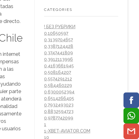
ntadas
CATEGORIES
a
e directo.
! БЕЗ РУБРИКИ
0,10650597
Chile
0,3139704657
0,3387124428
0,3747441809
 internet
0,3912113996
ompensas
0,4163661945
 a las
0,508164207
das
0,5574291212
, ayudando
0,584460229
uier parte
0,6300052394
0,6514266405
e atenderá
0,7932493023
onalidad
0,8832594723
ofusamente
0,9787742099
vos
1
 usuarios
1-XBET-AVIATOR.COM
10