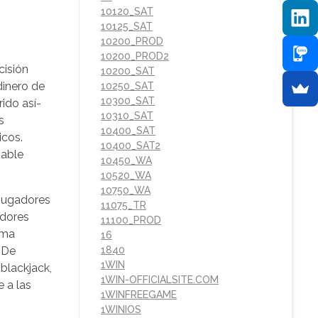
10120_SAT
10125_SAT
10200_PROD
10200_PROD2
cisión
10200_SAT
dinero de
10250_SAT
10300_SAT
rido así­
10310_SAT
s
10400_SAT
icos.
10400_SAT2
iable
10450_WA
10520_WA
10750_WA
 jugadores
11075_TR
adores
11100_PROD
ema
16
1840
 De
1WIN
blackjack,
1WIN-OFFICIALSITE.COM
 a las
1WINFREEGAME
1WINIOS