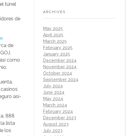
el túnel
ARCHIVES
idores de
May 2025
April 2025
de
March 2025
erca de
February 2025
DGOJ.
January 2025
así­ como
December 2024
nio.
November 2024
October 2024
September 2024
uenta,
July 2024
 casinos
June 2024
eguro así­
May 2024
March 2024
February 2024
ta, 888
December 2023
a lista
August 2023
e los
July 2023