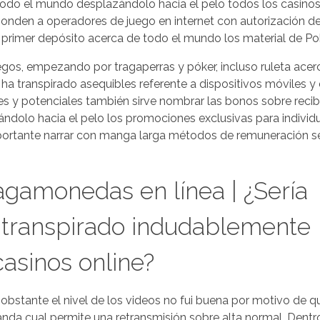
. Todo el mundo desplazándolo hacia el pelo todos los casinos
nden a operadores de juego en internet con autorización de
 primer depósito acerca de todo el mundo los material de Po
egos, empezando por tragaperras y póker, incluso ruleta acer
o ha transpirado asequibles referente a dispositivos móviles y
 y potenciales también sirve nombrar las bonos sobre recib
ndolo hacia el pelo los promociones exclusivas para individ
importante narrar con manga larga métodos de remuneración 
gamonedas en línea | ¿Serí­a
 transpirado indudablemente
casinos online?
obstante el nivel de los videos no fui buena por motivo de q
nda cual permite una retransmisión sobre alta normal. Dentr