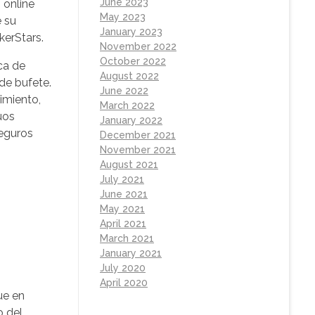
June 2023
 online
May 2023
 su
January 2023
kerStars.
November 2022
October 2022
ca de
August 2022
 de bufete.
June 2022
imiento,
March 2022
uos
January 2022
seguros
December 2021
November 2021
August 2021
July 2021
June 2021
May 2021
April 2021
March 2021
January 2021
July 2020
April 2020
ue en
o del