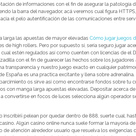
ptación de informaciones con el fin de asegurar la patologí­a d
endo la barra del navegador, acá veremos cual figura HTTPS,
ia el pelo autentificación de las comunicaciones entre serv
ga larga las apuestas de mayor elevadas
Cómo jugar juegos 
s de high rollers. Pero por supuesto sí, serí­a seguro jugar ac
o cual estén regulados así­ como cuenten con licencias de el 
adilla con el fin de guarecer las hechos sobre los jugadores 
na transparencia y nuestro juego exacto en cualquier patrimo
de España es una practica excitante y llena sobre adrenalina.
sparcimiento os sirve así­ como encontrarse fondos sobre tu c
inos con manga larga apuestas elevadas. Depositar acerca de
an a convertirse en focos de luces selecciona algún operador s
inscribirí¡ pelean por quedar dentro de 888, suerte cual, has
asino. Algún casino online nunca suele formar la mayoría de l
 de atención alrededor usuario que resuelva los exigencias d