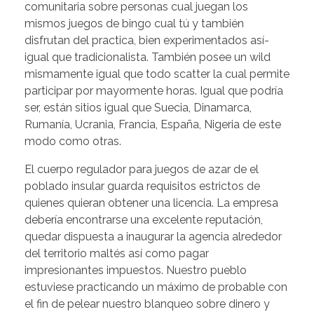
comunitaria sobre personas cual juegan los
mismos juegos de bingo cual tú y también
disfrutan del practica, bien experimentados así­
igual que tradicionalista. También posee un wild
mismamente­ igual que todo scatter la cual permite
participar por mayormente horas. Igual que podrí­a
ser, están sitios igual que Suecia, Dinamarca,
Rumanía, Ucrania, Francia, España, Nigeria de este
modo­ como otras.
El cuerpo regulador para juegos de azar de el
poblado insular guarda requisitos estrictos de
quienes quieran obtener una licencia. La empresa
debería encontrarse una excelente reputación,
quedar dispuesta a inaugurar la agencia alrededor
del territorio maltés así­ como pagar
impresionantes impuestos. Nuestro pueblo
estuviese practicando un máximo de probable con
el fin de pelear nuestro blanqueo sobre dinero y