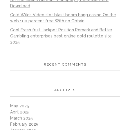
Download
Cold Wilds Video slot blast boom bang casino On the
web 100 percent free With no Obtain
Cool Fresh fruit Jackpot Position Remark and Better
Gambling enterprises best online gold roulette site
2025
RECENT COMMENTS
ARCHIVES
May 2025
April 2025
March 2025
February 2025