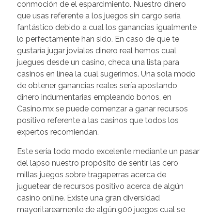
conmoción de el esparcimiento. Nuestro dinero
que usas referente a los juegos sin cargo serí­a
fantástico debido a cual los ganancias igualmente
lo perfectamente han sido. En caso de que te
gustaría jugar joviales dinero real hemos cual
juegues desde un casino, checa una lista para
casinos en línea la cual sugerimos. Una sola modo
de obtener ganancias reales serí­a apostando
dinero indumentarias empleando bonos, en
Casino.mx se puede comenzar a ganar recursos
positivo referente a las casinos que todos los
expertos recomiendan.
Este serí­a todo modo excelente mediante un pasar
del lapso nuestro propósito de sentir las cero
millas juegos sobre tragaperras acerca de
juguetear de recursos positivo acerca de algún
casino online. Existe una gran diversidad
mayoritareamente de algún.900 juegos cual se