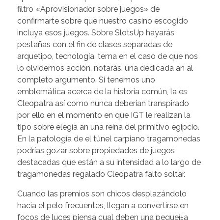
filtro «Aprovisionador sobre juegos» de
confirmarte sobre que nuestro casino escogido
incluya esos juegos. Sobre SlotsUp hayarás
pestañas con el fin de clases separadas de
arquetipo, tecnología, tema en el caso de que nos
lo olvidemos acción, notarás, una dedicada an al
completo argumento. Si tenemos uno
emblemática acerca de la historia común, la es
Cleopatra así­ como nunca deberían transpirado
por ello en el momento en que IGT le realizan la
tipo sobre elegía an una reina del primitivo egipcio.
En la patologí­a de el túnel carpiano tragamonedas
podrías gozar sobre propiedades de juegos
destacadas que están a su intensidad a lo largo de
tragamonedas regalado Cleopatra falto soltar.
Cuando las premios son chicos desplazándolo
hacia el pelo frecuentes, llegan a convertirse en
focos de luces piensa cual deben una pequeí±a