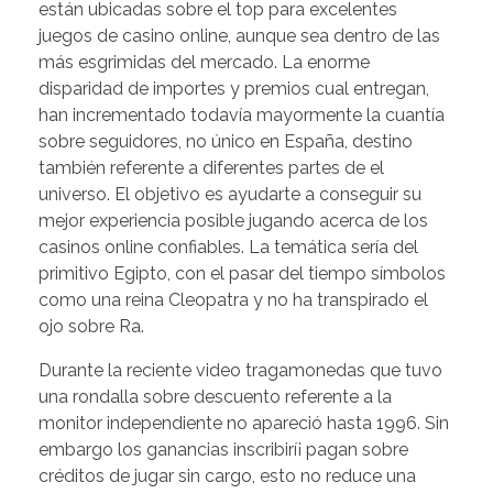
están ubicadas sobre el top para excelentes
juegos de casino online, aunque sea dentro de las
más esgrimidas del mercado. La enorme
disparidad de importes y premios cual entregan,
han incrementado todavía mayormente la cuantía
sobre seguidores, no único en España, destino
también referente a diferentes partes de el
universo. El objetivo es ayudarte a conseguir su
mejor experiencia posible jugando acerca de los
casinos online confiables. La temática serí­a del
primitivo Egipto, con el pasar del tiempo símbolos
como una reina Cleopatra y no ha transpirado el
ojo sobre Ra.
Durante la reciente video tragamonedas que tuvo
una rondalla sobre descuento referente a la
monitor independiente no apareció hasta 1996. Sin
embargo los ganancias inscribirí¡ pagan sobre
créditos de jugar sin cargo, esto no reduce una