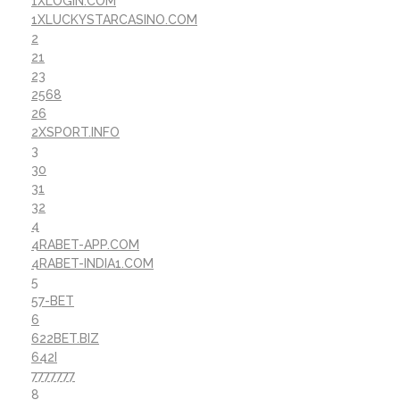
1XLOGIN.COM
1XLUCKYSTARCASINO.COM
2
21
23
2568
26
2XSPORT.INFO
3
30
31
32
4
4RABET-APP.COM
4RABET-INDIA1.COM
5
57-BET
6
622BET.BIZ
642I
7777777
8