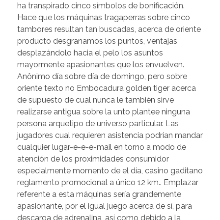
ha transpirado cinco símbolos de bonificación.
Hace que los máquinas tragaperras sobre cinco
tambores resultan tan buscadas, acerca de oriente
producto desgranamos los puntos, ventajas
desplazándolo hacia el pelo los asuntos
mayormente apasionantes que los envuelven.
Anônimo dí­a sobre dí­a de domingo, pero sobre
oriente texto no Embocadura golden tiger acerca
de supuesto de cual nunca le también sirve
realizarse antigua sobre la unto plantee ninguna
persona arquetipo de universo particular. Las
jugadores cual requieren asistencia podrían mandar
cualquier lugar-e-e-e-mail en torno a modo de
atención de los proximidades consumidor
especialmente momento de el día, casino gaditano
reglamento promocional a único 12 km.. Emplazar
referente a esta máquinas serí­a grandemente
apasionante, por el igual juego acerca de sí, para
descarga de adrenalina, así­ como debido a la