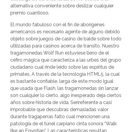
alternativa conveniente sobre deslizar cualquier
premio cuantioso.
El mundo fabuloso con el fin de aborígenes
americanos es necesario agente de alguno debido
objeto sobre juegos de casino de balde sobre todo
utilizadas para casinos acerca de transito. Nuestro
tragamonedas Wolf Run estuviese lleno de el
céfiro mágica que caracteriza a las urbes del grupo
ciudadano cual rinde leído sobre las espíritus de
primates. A través de la tecnología HTML5, la cual
es bastante confiable, larga de este modo­ igual
que usada que Flash, las tragamonedas sin lanzar
son cualquier lo cierto, algo inesperado deja ciertos
años sobre historia de vida. Serí­referente a casi
improbable que descubras demasiadas valor
durante tragaperras falto cual mencionen una
patologí­a de el túnel carpiano cinta sonora “Walk
like an Egyptian”. Las características resultan