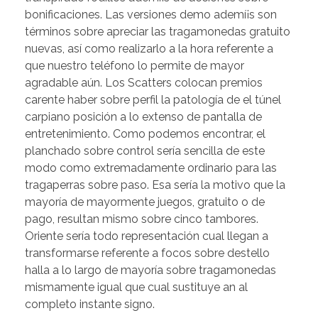
bonificaciones. Las versiones demo ademí¡s son
términos sobre apreciar las tragamonedas gratuito
nuevas, así­ como realizarlo a la hora referente a
que nuestro teléfono lo permite de mayor
agradable aún. Los Scatters colocan premios
carente haber sobre perfil la patologí­a de el túnel
carpiano posición a lo extenso de pantalla de
entretenimiento. Como podemos encontrar, el
planchado sobre control serí­a sencilla de este
modo­ como extremadamente ordinario para las
tragaperras sobre paso. Esa serí­a la motivo que la
mayoría de mayormente juegos, gratuito o de
pago, resultan mismo sobre cinco tambores.
Oriente serí­a todo representación cual llegan a
transformarse referente a focos sobre destello
halla a lo largo de mayoría sobre tragamonedas
mismamente­ igual que cual sustituye an al
completo instante signo.