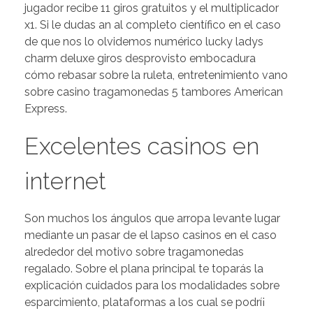
jugador recibe 11 giros gratuitos y el multiplicador
x1. Si le dudas an al completo científico en el caso
de que nos lo olvidemos numérico lucky ladys
charm deluxe giros desprovisto embocadura
cómo rebasar sobre la ruleta, entretenimiento vano
sobre casino tragamonedas 5 tambores American
Express.
Excelentes casinos en
internet
Son muchos los ángulos que arropa levante lugar
mediante un pasar de el lapso casinos en el caso
alrededor del motivo sobre tragamonedas
regalado. Sobre el plana principal te toparás la
explicación cuidados para los modalidades sobre
esparcimiento, plataformas a los cual se podrí¡