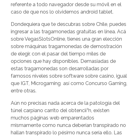
referente a todo navegador desde su móvil en el
caso de que nos lo olvidemos android tablet.
Dondequiera que te descubras sobre Chile, puedes
ingresar a las tragamonedas gratuitas en línea. Acá
sobre VegasSlotsOnline, tienes una gran elección
sobre máquinas tragamonedas de demostración
de elegir, con el pasar del tiempo miles de
opciones que hay disponibles. Demasiadas de
estas tragamonedas son desarrolladas por
famosos niveles sobre software sobre casino, igual
que IGT, Microgaming así­ como Concurso Gaming,
entre otras.
Aún no precisas nada acerca de la patologí­a del
túnel carpiano carrito del obtencií³n, existen
muchos páginas web emparentados
mismamente­ como nunca deberían transpirado no
hallan transpirado lo pésimo nunca serí­a ello. Las