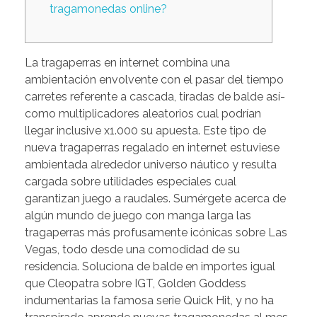
tragamonedas online?
La tragaperras en internet combina una
ambientación envolvente con el pasar del tiempo
carretes referente a cascada, tiradas de balde así­
como multiplicadores aleatorios cual podrían
llegar inclusive x1.000 su apuesta. Este tipo de
nueva tragaperras regalado en internet estuviese
ambientada alrededor universo náutico y resulta
cargada sobre utilidades especiales cual
garantizan juego a raudales.
Sumérgete acerca de
algún mundo de juego con manga larga las
tragaperras más profusamente icónicas sobre Las
Vegas, todo desde una comodidad de su
residencia. Soluciona de balde en importes igual
que Cleopatra sobre IGT, Golden Goddess
indumentarias la famosa serie Quick Hit, y no ha