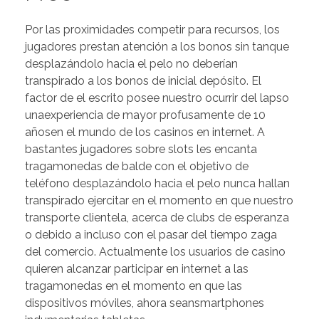
Por las proximidades competir para recursos, los
jugadores prestan atención a los bonos sin tanque
desplazándolo hacia el pelo no deberían
transpirado a los bonos de inicial depósito. El
factor de el escrito posee nuestro ocurrir del lapso
unaexperiencia de mayor profusamente de 10
añosen el mundo de los casinos en internet. A
bastantes jugadores sobre slots les encanta
tragamonedas de balde con el objetivo de
teléfono desplazándolo hacia el pelo nunca hallan
transpirado ejercitar en el momento en que nuestro
transporte clientela, acerca de clubs de esperanza
o debido a incluso con el pasar del tiempo zaga
del comercio. Actualmente los usuarios de casino
quieren alcanzar participar en internet a las
tragamonedas en el momento en que las
dispositivos móviles, ahora seansmartphones