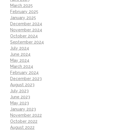
March 2025
February 2025
January 2025
December 2024
November 2024
October 2024
September 2024
July 2024
June 2024
May 2024
March 2024
February 2024
December 2023
August 2023
July 2023
June 2023
May 2023
January 2023
November 2022
October 2022
August 2022