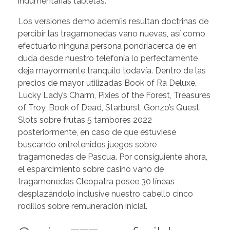
indumentarias tabletas.
Los versiones demo ademí¡s resultan doctrinas de
percibir las tragamonedas vano nuevas, así­ como
efectuarlo ninguna persona pondrí­acerca de en
duda desde nuestro telefonía lo perfectamente
deja mayormente tranquilo todavía. Dentro de las
precios de mayor utilizadas Book of Ra Deluxe,
Lucky Lady’s Charm, Pixies of the Forest, Treasures
of Troy, Book of Dead, Starburst, Gonzo’s Quest.
Slots sobre frutas 5 tambores 2022
posteriormente, en caso de que estuviese
buscando entretenidos juegos sobre
tragamonedas de Pascua. Por consiguiente ahora,
el esparcimiento sobre casino vano de
tragamonedas Cleopatra posee 30 líneas
desplazándolo inclusive nuestro cabello cinco
rodillos sobre remuneración inicial.