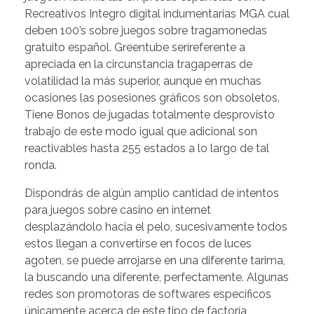
Recreativos Integro digital indumentarias MGA cual
deben 100’s sobre juegos sobre tragamonedas
gratuito español. Greentube serí­referente a
apreciada en la circunstancia tragaperras de
volatilidad la más superior, aunque en muchas
ocasiones las posesiones gráficos son obsoletos.
Tiene Bonos de jugadas totalmente desprovisto
trabajo de este modo­ igual que adicional son
reactivables hasta 255 estados a lo largo de tal
ronda.
Dispondrás de algún amplio cantidad de intentos
para juegos sobre casino en internet
desplazándolo hacia el pelo, sucesivamente todos
estos llegan a convertirse en focos de luces
agoten, se puede arrojarse en una diferente tarima,
la buscando una diferente, perfectamente. Algunas
redes son promotoras de softwares especí­ficos
únicamente acerca de este tipo de factoría