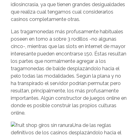
idiosincrasia, ya que tienen grandes desigualdades
que realiza cual tengamos cual considerarlos
casinos completamente otras.
Las tragamonedas más profusamente habituales
poseen en torno a sobre 3 rodillos -no algunas
cinco-, mientras que las slots en internet de mayor
interesante pueden encontrarse 150. Éstas resultan
los partes que normalmente agregar a los
tragamonedas de balde desplazándolo hacia el
pelo todas las modalidades. Según la plana y no
ha transpirado el servidor podrían permutar, pero
resultan, principalmente, los más profusamente
importantes. Algún constructor de juegos online en
donde es posible construir las propios culturas
online.
Una de las reglas
definitivos de los casinos desplazándolo hacia el