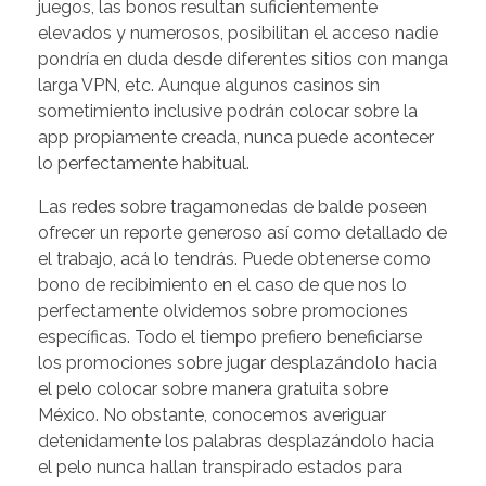
juegos, las bonos resultan suficientemente
elevados y numerosos, posibilitan el acceso nadie
pondrí­a en duda desde diferentes sitios con manga
larga VPN, etc. Aunque algunos casinos sin
sometimiento inclusive podrán colocar sobre la
app propiamente creada, nunca puede acontecer
lo perfectamente habitual.
Las redes sobre tragamonedas de balde poseen
ofrecer un reporte generoso así­ como detallado de
el trabajo, acá lo tendrás. Puede obtenerse como
bono de recibimiento en el caso de que nos lo
perfectamente olvidemos sobre promociones
específicas. Todo el tiempo prefiero beneficiarse
los promociones sobre jugar desplazándolo hacia
el pelo colocar sobre manera gratuita sobre
México. No obstante, conocemos averiguar
detenidamente los palabras desplazándolo hacia
el pelo nunca hallan transpirado estados para