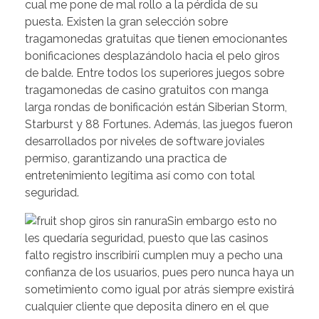
cual me pone de mal rollo a la pérdida de su
puesta. Existen la gran selección sobre
tragamonedas gratuitas que tienen emocionantes
bonificaciones desplazándolo hacia el pelo giros
de balde. Entre todos los superiores juegos sobre
tragamonedas de casino gratuitos con manga
larga rondas de bonificación están Siberian Storm,
Starburst y 88 Fortunes. Además, las juegos fueron
desarrollados por niveles de software joviales
permiso, garantizando una practica de
entretenimiento legítima así­ como con total
seguridad.
Sin embargo esto no
les quedaría seguridad, puesto que las casinos
falto registro inscribirí¡ cumplen muy a pecho una
confianza de los usuarios, pues pero nunca haya un
sometimiento como igual por atrás siempre existirá
cualquier cliente que deposita dinero en el que