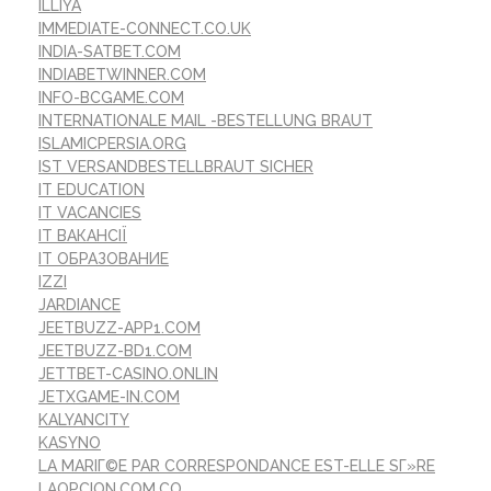
ILLIYA
IMMEDIATE-CONNECT.CO.UK
INDIA-SATBET.COM
INDIABETWINNER.COM
INFO-BCGAME.COM
INTERNATIONALE MAIL -BESTELLUNG BRAUT
ISLAMICPERSIA.ORG
IST VERSANDBESTELLBRAUT SICHER
IT EDUCATION
IT VACANCIES
IT ВАКАНСІЇ
IT ОБРАЗОВАНИЕ
IZZI
JARDIANCE
JEETBUZZ-APP1.COM
JEETBUZZ-BD1.COM
JETTBET-CASINO.ONLIN
JETXGAME-IN.COM
KALYANCITY
KASYNO
LA MARIГ©E PAR CORRESPONDANCE EST-ELLE SГ»RE
LAOPCION.COM.CO