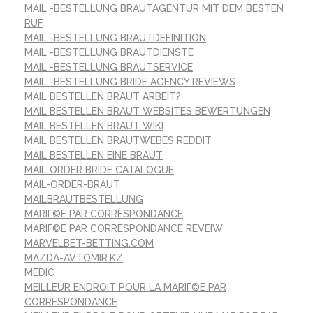
MAIL -BESTELLUNG BRAUTAGENTUR MIT DEM BESTEN
RUF
MAIL -BESTELLUNG BRAUTDEFINITION
MAIL -BESTELLUNG BRAUTDIENSTE
MAIL -BESTELLUNG BRAUTSERVICE
MAIL -BESTELLUNG BRIDE AGENCY REVIEWS
MAIL BESTELLEN BRAUT ARBEIT?
MAIL BESTELLEN BRAUT WEBSITES BEWERTUNGEN
MAIL BESTELLEN BRAUT WIKI
MAIL BESTELLEN BRAUTWEBES REDDIT
MAIL BESTELLEN EINE BRAUT
MAIL ORDER BRIDE CATALOGUE
MAIL-ORDER-BRAUT
MAILBRAUTBESTELLUNG
MARIГ©E PAR CORRESPONDANCE
MARIГ©E PAR CORRESPONDANCE REVEIW
MARVELBET-BETTING.COM
MAZDA-AVTOMIR.KZ
MEDIC
MEILLEUR ENDROIT POUR LA MARIГ©E PAR
CORRESPONDANCE