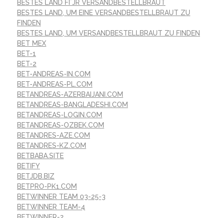
BESTES LAND FГЈR VERSANDBESTELLBRAUT
BESTES LAND, UM EINE VERSANDBESTELLBRAUT ZU
FINDEN
BESTES LAND, UM VERSANDBESTELLBRAUT ZU FINDEN
BET MEX
BET-1
BET-2
BET-ANDREAS-IN.COM
BET-ANDREAS-PL.COM
BETANDREAS-AZERBAIJANI.COM
BETANDREAS-BANGLADESHI.COM
BETANDREAS-LOGIN.COM
BETANDREAS-OZBEK.COM
BETANDRES-AZE.COM
BETANDRES-KZ.COM
BETBABA.SITE
BETIFY
BETJDB.BIZ
BETPRO-PK1.COM
BETWINNER TEAM 03-25-3
BETWINNER TEAM-4
BETWINNER-2