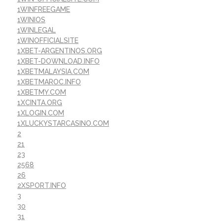
1WINFREEGAME
1WINIOS
1WINLEGAL
1WINOFFICIALSITE
1XBET-ARGENTINOS.ORG
1XBET-DOWNLOAD.INFO
1XBETMALAYSIA.COM
1XBETMAROC.INFO
1XBETMY.COM
1XCINTA.ORG
1XLOGIN.COM
1XLUCKYSTARCASINO.COM
2
21
23
2568
26
2XSPORT.INFO
3
30
31