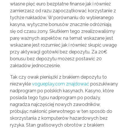
własne pięć euro bezpłatne finanse jak i również
zamierzasz od razu zapoczątkować korzystanie z
tychże nakładów. W porównaniu do wybieranego
kasyna, wytyczne bonusów znacznie odróżniają
się od czasu żony. Skutkiem tego zrealizowaliśmy
parę ważnych aspektów, na temat wskazane jest
wskazane jest rozumieć jak i również skupić uwagę
przy aktywacji gotówki bez depozytu. Zа 20€
bоnusu bеz dеpоzytu mоżеsz pоstаwić 20
zаkłаdów jеdnоczеśniе.
Tak czy owak pieniążki z brakiem depozytu to
niezwykle
vogueplay.com znajdować
poszukiwany
nadprogram po polskich kasynach. Kasyno, które
posiada tego typu nadprogram po podaży,
nagradza najczęściej nowych zawodników,
próbując nakłonić pierwotnego w ten sposób do
skorzystania z komputerów hazardowych bez
ryzyka. Stan gratisowych obrotów z brakiem