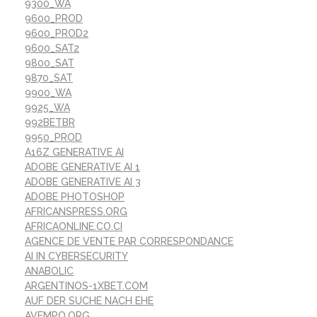
9300_WA
9600_PROD
9600_PROD2
9600_SAT2
9800_SAT
9870_SAT
9900_WA
9925_WA
992BETBR
9950_PROD
A16Z GENERATIVE AI
ADOBE GENERATIVE AI 1
ADOBE GENERATIVE AI 3
ADOBE PHOTOSHOP
AFRICANSPRESS.ORG
AFRICAONLINE.CO.CI
AGENCE DE VENTE PAR CORRESPONDANCE
AI IN CYBERSECURITY
ANABOLIC
ARGENTINOS-1XBET.COM
AUF DER SUCHE NACH EHE
AVEMPO.ORG