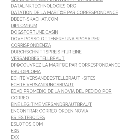
DATALINKTECHNOLOGIES.ORG
DATATION DE LA MARIГ©E PAR CORRESPONDANCE
DBBET-SKACHAT.COM
DIPLOMRUM
DOGSFORTUNE.CASIN
DOVE POSSO OTTENERE UNA SPOSA PER
CORRISPONDENZA
DURCHSCHNITTSPREIS FГЈR EINE
VERSANDBESTELLBRAUT
DГ©COUVREZ LA MARIГ©E PAR CORRESPONDANCE
EBU-DIPLOMA
ECHTE VERSANDBESTELLBRAUT -SITES
ECHTE VERSANDUNGSBRAUT
EDAD PROMEDIO DE LA NOVIA DEL PEDIDO POR
CORREO
EINE LEGITIME VERSANDBRAUTBRAUT
ENCONTRAR CORREO ORDEN NOVIA
ES_ESTEROIDES
ESLOTOS.COM
EXN
EXX