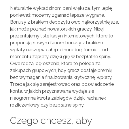
Naturalnie wykładzinom pani większa, tym lepiej,
ponieważ możemy zgarnąć lepsze wygrane.
Bonusy z brakiem depozytu owo najkorzystniejsze,
jak może poznać nowatorskich graczy. Niżej
prezentujemy listę kasyn internetowych, które to
proponują nowym fanom bonusy z brakiem
wpłaty naszej w całej różnorodnej formie – od
momentu zapłaty dzięki grę w bezpłatne spiny.
Owe rodzaj ogłoszenia, która to polega za
zakupach grupowych, hdy gracz dostaje premię
bez wymagania finalizowania krytycznej wpłaty.
Trzeba jak się zarejestrować oraz poświadczenie
konta, w jakich przyznawana wydaje się
nieogromna kwota zabiegów dzięki rachunek
rozliczeniowy czy bezpłatne spiny.
Czego chcesz, aby