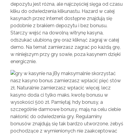
depozytu jest różna, ale najczęściej sięga od czasu
kilku do odwiedzenia kilkunastu. Hazard w całej
kasynach przez internet dostępne znajdują się
podobnie z brakiem depozytu i bez bonusu.
Starczy wejść na dowolną witrynę kasyna,
odszukać ulubioną grę oraz kliknąć zagraj w całej
demo. Na temat zamierzasz zagrać po każdą grę,
w niniejszym przy gry sowie, poza kasynem dzięki
energicznie.
By maksymalnie skorzystać
nasz kasyno bonus zamierzasz wpłacić pięć stów
zł. Naturalnie zamierzasz wpłacić więcej, lecz
kasyno doda ci tylko maks. kwotę bonusu w
wysokości 500 zł. Pamiętaj, hdy bonusy, a
szczególnie darmowe bonusy, mają na celu ciebie
nakłonić do odwiedzenia gry. Regulaminy
bonusów znajdują się tak bardzo utworzone, żebyś
pochodzące z wymienionych nie zaakceptować