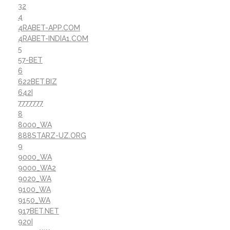
32
4
4RABET-APP.COM
4RABET-INDIA1.COM
5
57-BET
6
622BET.BIZ
642I
7777777
8
8000_WA
888STARZ-UZ.ORG
9
9000_WA
9000_WA2
9020_WA
9100_WA
9150_WA
917BET.NET
920I