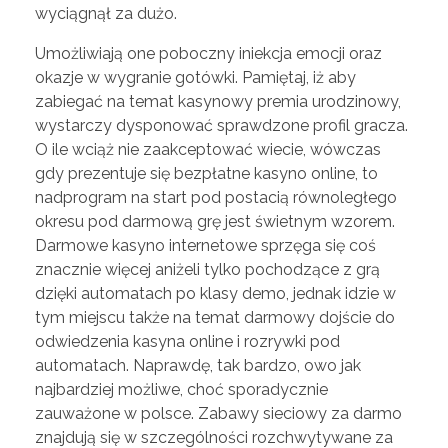
wyciągnął za dużo.
Umożliwiają one poboczny iniekcja emocji oraz
okazje w wygranie gotówki. Pamiętaj, iż aby
zabiegać na temat kasynowy premia urodzinowy,
wystarczy dysponować sprawdzone profil gracza.
O ile wciąż nie zaakceptować wiecie, wówczas
gdy prezentuje się bezpłatne kasyno online, to
nadprogram na start pod postacią równoległego
okresu pod darmową grę jest świetnym wzorem.
Darmowe kasyno internetowe sprzęga się coś
znacznie więcej aniżeli tylko pochodzące z grą
dzięki automatach po klasy demo, jednak idzie w
tym miejscu także na temat darmowy dojście do
odwiedzenia kasyna online i rozrywki pod
automatach. Naprawdę, tak bardzo, owo jak
najbardziej możliwe, choć sporadycznie
zauważone w polsce. Zabawy sieciowy za darmo
znajdują się w szczególności rozchwytywane za