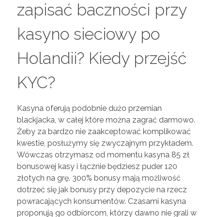
zapisać baczności przy
kasyno sieciowy po
Holandii? Kiedy przejść
KYC?
Kasyna oferują podobnie dużo przemian
blackjacka, w całej które można zagrać darmowo.
Żeby za bardzo nie zaakceptować komplikować
kwestie, posłużymy się zwyczajnym przykładem.
Wówczas otrzymasz od momentu kasyna 85 zł
bonusowej kasy i łącznie będziesz puder 120
złotych na grę. 300% bonusy mają możliwość
dotrzeć się jak bonusy przy depozycie na rzecz
powracających konsumentów. Czasami kasyna
proponują go odbiorcom, którzy dawno nie grali w