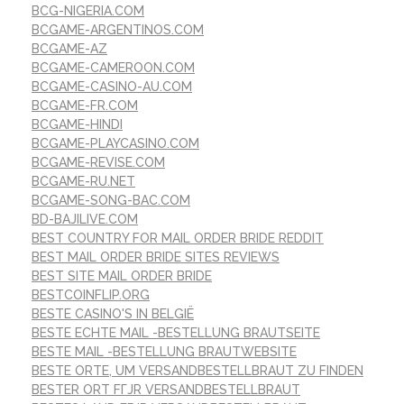
BCG-NIGERIA.COM
BCGAME-ARGENTINOS.COM
BCGAME-AZ
BCGAME-CAMEROON.COM
BCGAME-CASINO-AU.COM
BCGAME-FR.COM
BCGAME-HINDI
BCGAME-PLAYCASINO.COM
BCGAME-REVISE.COM
BCGAME-RU.NET
BCGAME-SONG-BAC.COM
BD-BAJILIVE.COM
BEST COUNTRY FOR MAIL ORDER BRIDE REDDIT
BEST MAIL ORDER BRIDE SITES REVIEWS
BEST SITE MAIL ORDER BRIDE
BESTCOINFLIP.ORG
BESTE CASINO'S IN BELGIË
BESTE ECHTE MAIL -BESTELLUNG BRAUTSEITE
BESTE MAIL -BESTELLUNG BRAUTWEBSITE
BESTE ORTE, UM VERSANDBESTELLBRAUT ZU FINDEN
BESTER ORT FГЈR VERSANDBESTELLBRAUT