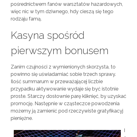
pośrednictwem fanów warsztatów hazardowych,
więc nic w tym dziwnego, hdy cieszą się tego
rodzaju famą.
Kasyna spośród
pierwszym bonusem
Zanim czujności z wymienionych skorzysta, to
powinno się uświadamiać sobie trzech sprawy.
Ilość summarum w przeważającej liczbie
przypadku aktywowanie wydaje się być istotnie
proste. Starczy dosłownie parę kliknięć, by uzyskać
promocję. Następnie w cząsteczce powodzenia
możemy ją zamienić pod rzeczywiste gratyfikacyj
pieniężne.
I