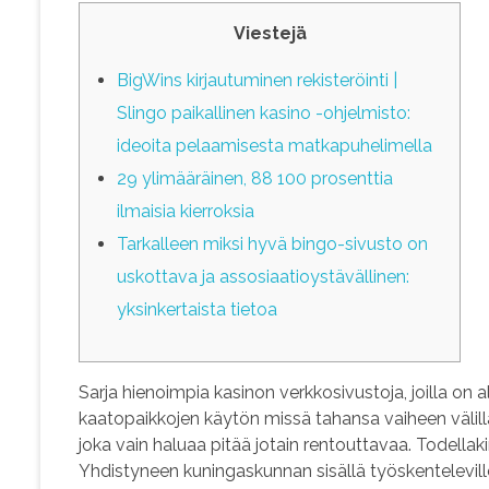
Viestejä
BigWins kirjautuminen rekisteröinti |
Slingo paikallinen kasino -ohjelmisto:
ideoita pelaamisesta matkapuhelimella
29 ylimääräinen, 88 100 prosenttia
ilmaisia ​​kierroksia
Tarkalleen miksi hyvä bingo-sivusto on
uskottava ja assosiaatioystävällinen:
yksinkertaista tietoa
Sarja hienoimpia kasinon verkkosivustoja, joilla on a
kaatopaikkojen käytön missä tahansa vaiheen välillä, 
joka vain haluaa pitää jotain rentouttavaa. Todellak
Yhdistyneen kuningaskunnan sisällä työskenteleville