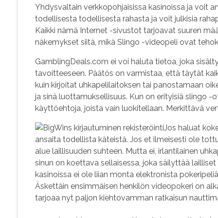
Yhdysvaltain verkkopohjaisissa kasinoissa ja voit a
todellisesta todellisesta rahasta ja voit julkisia ra
Kaikki nämä Internet -sivustot tarjoavat suuren mä
näkemykset siitä, mikä Slingo -videopeli ovat tehok
GamblingDeals.com ei voi haluta tietoa, joka sisält
tavoitteeseen. Päätös on varmistaa, että täytät ka
kuin kirjoitat uhkapelilaitoksen tai panostamaan oik
ja sinä luottamuksellisuus. Kun on erityisiä slingo -
käyttöehtoja, joista vain luokitellaan. Merkittävä v
Jos haluat koke
ansaita todellista käteistä. Jos et ilmeisesti ole 
alue laillisuuden suhteen. Mutta ei, irlantilainen uh
sinun on koettava sellaisessa, joka säilyttää laillise
kasinoissa ei ole liian monta elektronista pokeripeliä, 
Äskettäin ensimmäisen henkilön videopokeri on alk
tarjoaa nyt paljon kiehtovamman ratkaisun nauttimaan