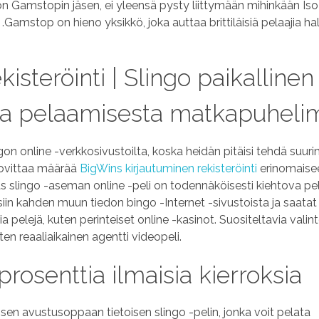
a on Gamstopin jäsen, ei yleensä pysty liittymään mihinkään Iso
n .Gamstop on hieno yksikkö, joka auttaa brittiläisiä pelaajia h
isteröinti | Slingo paikallinen
ita pelaamisesta matkapuheli
on online -verkkosivustoilta, koska heidän pitäisi tehdä suuri
sovittaa määrää
BigWins kirjautuminen rekisteröinti
erinomaise
as slingo -aseman online -peli on todennäköisesti kiehtova pe
iin kahden muun tiedon bingo -Internet -sivustoista ja saatat
ia pelejä, kuten perinteiset online -kasinot. Suositeltavia valin
uten reaaliaikainen agentti videopeli.
osenttia ilmaisia ​​kierroksia
sen avustusoppaan tietoisen slingo -pelin, jonka voit pelata