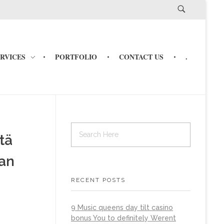
ERVICES
PORTFOLIO
CONTACT US
.
tä
aan
RECENT POSTS
9 Music queens day tilt casino
bonus You to definitely Werent