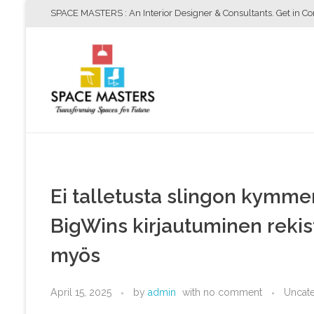
SPACE MASTERS : An Interior Designer & Consultants. Get in C
Space Masters
Interior Designer & Consultants
Ei talletusta slingon kymme
BigWins kirjautuminen rekist
myös
April 15, 2025
by
admin
with
no comment
Uncat