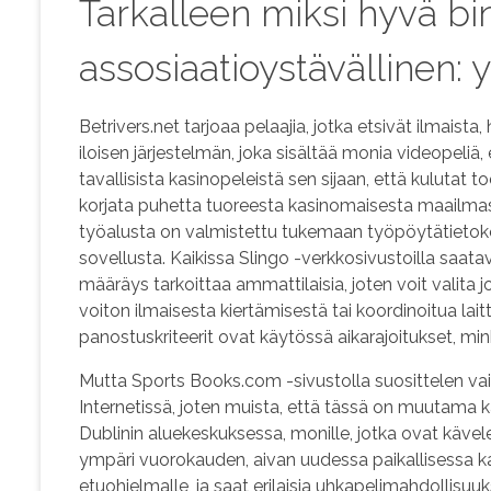
Tarkalleen miksi hyvä bi
assosiaatioystävällinen: y
Betrivers.net tarjoaa pelaajia, jotka etsivät ilmaist
iloisen järjestelmän, joka sisältää monia videopeliä, 
tavallisista kasinopeleistä sen sijaan, että kulutat t
korjata puhetta tuoreesta kasinomaisesta maailmasta
työalusta on valmistettu tukemaan työpöytätietoko
sovellusta. Kaikissa Slingo -verkkosivustoilla saatav
määräys tarkoittaa ammattilaisia, joten voit valita
voiton ilmaisesta kiertämisestä tai koordinoitua lai
panostuskriteerit ovat käytössä aikarajoitukset, mi
Mutta Sports Books.com -sivustolla suosittelen vain
Internetissä, joten muista, että tässä on muutama 
Dublinin aluekeskuksessa, monille, jotka ovat kävel
ympäri vuorokauden, aivan uudessa paikallisessa kasi
etuohjelmalle, ja saat erilaisia ​​uhkapelimahdollisuu