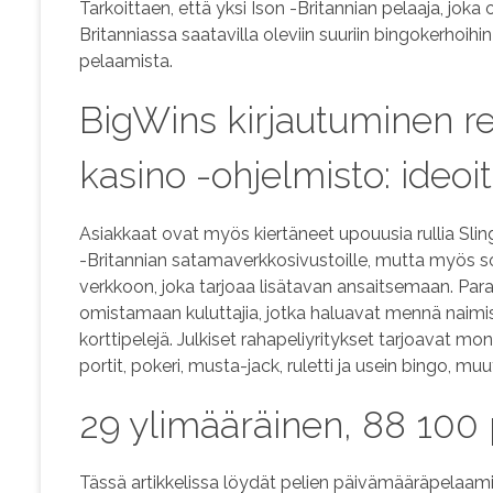
Tarkoittaen, että yksi Ison -Britannian pelaaja, jok
Britanniassa saatavilla oleviin suuriin bingokerhoihi
pelaamista.
BigWins kirjautuminen rek
kasino -ohjelmisto: ideo
Asiakkaat ovat myös kiertäneet upouusia rullia Sling
-Britannian satamaverkkosivustoille, mutta myös 
verkkoon, joka tarjoaa lisätavan ansaitsemaan. Par
omistamaan kuluttajia, jotka haluavat mennä naimis
korttipelejä. Julkiset rahapeliyritykset tarjoavat mon
portit, pokeri, musta-jack, ruletti ja usein bingo, mu
29 ylimääräinen, 88 100 pr
Tässä artikkelissa löydät pelien päivämääräpelaami