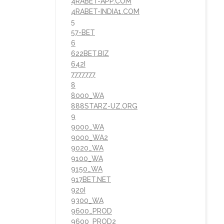
4RABET-APP.COM
4RABET-INDIA1.COM
5
57-BET
6
622BET.BIZ
642I
7777777
8
8000_WA
888STARZ-UZ.ORG
9
9000_WA
9000_WA2
9020_WA
9100_WA
9150_WA
917BET.NET
920I
9300_WA
9600_PROD
9600_PROD2