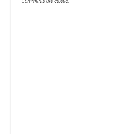
Comments are closed.