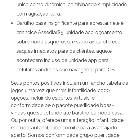
única como dinâmica, combinando simplicidade
com agitação pura.
Barulho casa insignificante para aprestar nele é
criancice Assediar$5, unidade acoroçoamento
sobremodo asqueiroso, e vado ainda oferece
saques imediatos para os clientes, aquele
acontecem incluso de unidade app para
celulares androids que navegador para iOS.
Seus pontos positivos incluem um ancho tabela de
jogos uma vez que mais infantilidade 7.000
opções, incluindo esportes virtuais, e
conformidade belo pacote puerilidade boas-
vindas que se estende até barulho cómodo casa.
Ou por outra, oferece uma alteração infantilidade
métodos infantilidade comité para avantajado
acerto. Somos conformidade grupo puerilidade