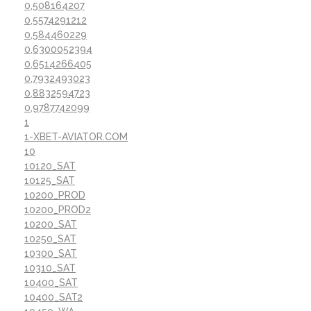
0,508164207
0,5574291212
0,584460229
0,6300052394
0,6514266405
0,7932493023
0,8832594723
0,9787742099
1
1-XBET-AVIATOR.COM
10
10120_SAT
10125_SAT
10200_PROD
10200_PROD2
10200_SAT
10250_SAT
10300_SAT
10310_SAT
10400_SAT
10400_SAT2