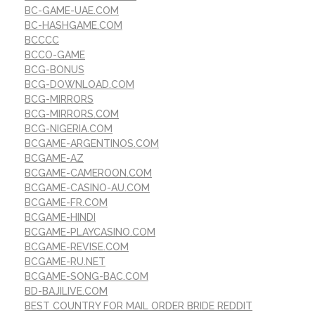
BC-GAME-UAE.COM
BC-HASHGAME.COM
BCCCC
BCCO-GAME
BCG-BONUS
BCG-DOWNLOAD.COM
BCG-MIRRORS
BCG-MIRRORS.COM
BCG-NIGERIA.COM
BCGAME-ARGENTINOS.COM
BCGAME-AZ
BCGAME-CAMEROON.COM
BCGAME-CASINO-AU.COM
BCGAME-FR.COM
BCGAME-HINDI
BCGAME-PLAYCASINO.COM
BCGAME-REVISE.COM
BCGAME-RU.NET
BCGAME-SONG-BAC.COM
BD-BAJILIVE.COM
BEST COUNTRY FOR MAIL ORDER BRIDE REDDIT