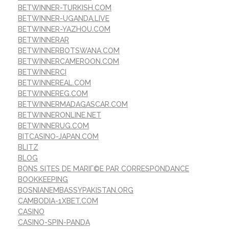
BETWINNER-TURKISH.COM
BETWINNER-UGANDA.LIVE
BETWINNER-YAZHOU.COM
BETWINNERAR
BETWINNERBOTSWANA.COM
BETWINNERCAMEROON.COM
BETWINNERCI
BETWINNEREAL.COM
BETWINNEREG.COM
BETWINNERMADAGASCAR.COM
BETWINNERONLINE.NET
BETWINNERUG.COM
BITCASINO-JAPAN.COM
BLITZ
BLOG
BONS SITES DE MARIГ©E PAR CORRESPONDANCE
BOOKKEEPING
BOSNIANEMBASSYPAKISTAN.ORG
CAMBODIA-1XBET.COM
CASINO
CASINO-SPIN-PANDA