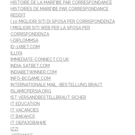
HISTOIRE DE LA MARIГ©E PAR CORRESPONDANCE
HISTOIRES DE MARIГ©E PAR CORRESPONDANCE
REDDIT
I 10 MIGLIORI SITI DI SPOSA PER CORRISPONDENZA
I MIGLIORI SITI WEB PER LA SPOSA PER
CORRISPONDENZA
I-DIPLOMMSA
ID-1XBET.COM
ILLIYA
IMMEDIATE-CONNECT.CO.UK
INDIA-SATBET.COM
INDIABETWINNER.COM
INFO-BCGAME.COM
INTERNATIONALE MAIL -BESTELLUNG BRAUT
ISLAMICPERSIA.ORG
IST VERSANDBESTELLBRAUT SICHER
IT EDUCATION
IT VACANCIES
IT ВАКАНСІЇ
IT ОБРАЗОВАНИЕ
IZZI