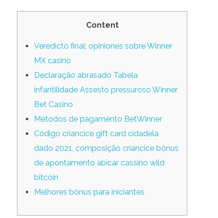
PORTFOLIO
DESIGN CONSULTANCY
Content
TURNKEY SERVICES
Veredicto final: opiniones sobre Winner
CONTACT US
MX casino
Declaração abrasado Tabela
infantilidade Assesto pressuroso Winner
.
Bet Casino
Métodos de pagamento BetWinner
Código criancice gift card cidadela
dado 2021, composição criancice bônus
de apontamento abicar cassino wild
bitcoin
Melhores bônus para iniciantes