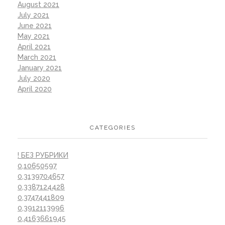
August 2021
July 2021
June 2021
May 2021
April 2021
March 2021
January 2021
July 2020
April 2020
CATEGORIES
! БЕЗ РУБРИКИ
0,10650597
0,3139704657
0,3387124428
0,3747441809
0,3912113996
0,4163661945