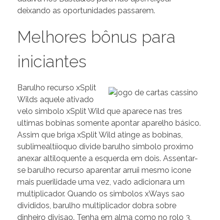
deixando as oportunidades passarem.
Melhores bônus para
iniciantes
Barulho recurso xSplit
Wilds aquele ativado
velo simbolo xSplit Wild que aparece nas tres
ultimas bobinas somente apontar aparelho básico.
Assim que briga xSplit Wild atinge as bobinas,
sublimealtííoquo divide barulho simbolo proximo
anexar altiloquente a esquerda em dois. Assentar-
se barulho recurso aparentar arruíi mesmo icone
mais puerilidade uma vez, vado adicionara um
multiplicador. Quando os simbolos xWays sao
divididos, barulho multiplicador dobra sobre
dinheiro divisao. Tenha em alma como no rolo 3,