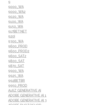
9
9000_WA
9000_WA2
9020_WA
9100_WA
9150_WA
917BET.NET
920I
9300_WA
9600_PROD
9600_PROD2
9600_SAT2
9800_SAT
9870_SAT
9900_WA
9925_WA
992BETBR
9950_PROD
A16Z GENERATIVE AI
ADOBE GENERATIVE AI 1
ADOBE GENERATIVE AI 3