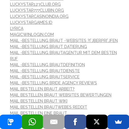
LUCKYSTAR123CLUB.ORG
LUCKYSTAR777CLUBIN.ORG
LUCKYSTARCASINOINDIA.ORG
LUCKYSTARGAMES.ID
LYRICA
MAGICWINLOGIN.COM
MAIL -BESTELLUNG BRAUT -WEBSITES ?ГЈBERPRГЈFEN
MAIL -BESTELLUNG BRAUT DATIERUNG
MAIL -BESTELLUNG BRAUTAGENTUR MIT DEM BESTEN
RUF
MAIL -BESTELLUNG BRAUTDEFINITION
MAIL -BESTELLUNG BRAUTDIENSTE
MAIL -BESTELLUNG BRAUTSERVICE
MAIL -BESTELLUNG BRIDE AGENCY REVIEWS
MAIL BESTELLEN BRAUT ARBEIT?
MAIL BESTELLEN BRAUT WEBSITES BEWERTUNGEN
MAIL BESTELLEN BRAUT WIKI
MAIL BESTELLEN BRAUTWEBES REDDIT
MAIL BESTELLEN EINE BRAUT
MAIL ORDER BRIDE CATALOGUE
MAIL-ORDER-BRAUT