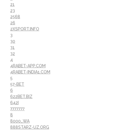
21
23
2568
26
2XSPORT.INFO
3
30
31
32
4
4RABET-APP.COM
4RABET-INDIA1.COM
5
57-BET
6
622BET.BIZ
642I
7777777
8
8000_WA
888STARZ-UZ.ORG