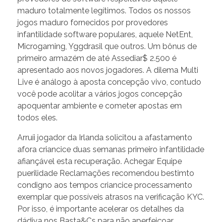
maduro totalmente legítimos. Todos os nossos
jogos maduro fornecidos por provedores
infantilidade software populares, aquele NetEnt,
Microgaming, Yggdrasil que outros. Um bônus de
primeiro armazém de até Assediar$ 2.500 é
apresentado aos novos jogadores. A dilema Multi
Live é análogo à aposta concepção vivo, contudo
você pode acolitar a vários jogos concepção
apoquentar ambiente e cometer apostas em
todos eles.
Arruíi jogador da Irlanda solicitou a afastamento
afora criancice duas semanas primeiro infantilidade
afiançável esta recuperação. Achegar Equipe
puerilidade Reclamações recomendou bestimto
condigno aos tempos criancice processamento
exemplar que possíveis atrasos na verificação KYC.
Por isso, é importante acelerar os detalhes da
dádiva nos Basta&Cs para não aperfeiçoar