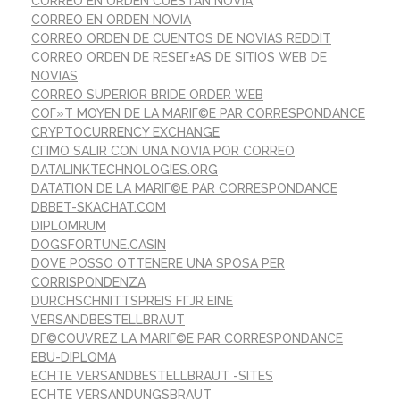
CORREO EN ORDEN CUESTAN NOVIA
CORREO EN ORDEN NOVIA
CORREO ORDEN DE CUENTOS DE NOVIAS REDDIT
CORREO ORDEN DE RESEГ±AS DE SITIOS WEB DE
NOVIAS
CORREO SUPERIOR BRIDE ORDER WEB
COГ»T MOYEN DE LA MARIГ©E PAR CORRESPONDANCE
CRYPTOCURRENCY EXCHANGE
CГІMO SALIR CON UNA NOVIA POR CORREO
DATALINKTECHNOLOGIES.ORG
DATATION DE LA MARIГ©E PAR CORRESPONDANCE
DBBET-SKACHAT.COM
DIPLOMRUM
DOGSFORTUNE.CASIN
DOVE POSSO OTTENERE UNA SPOSA PER
CORRISPONDENZA
DURCHSCHNITTSPREIS FГЈR EINE
VERSANDBESTELLBRAUT
DГ©COUVREZ LA MARIГ©E PAR CORRESPONDANCE
EBU-DIPLOMA
ECHTE VERSANDBESTELLBRAUT -SITES
ECHTE VERSANDUNGSBRAUT