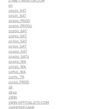
1-XBET-AVIATOR.COM
10
10120_SAT
10125_SAT
10200_PROD
10200_PROD2
10200_SAT
10250_SAT
10300_SAT
10310_SAT
10400_SAT
10400_SAT2
10450_WA
10520_WA
10750_WA
11075_TR
11100_PROD
16
1840
1WIN
1WIN-OFFICIALSITE.COM
1WINFREEGAME