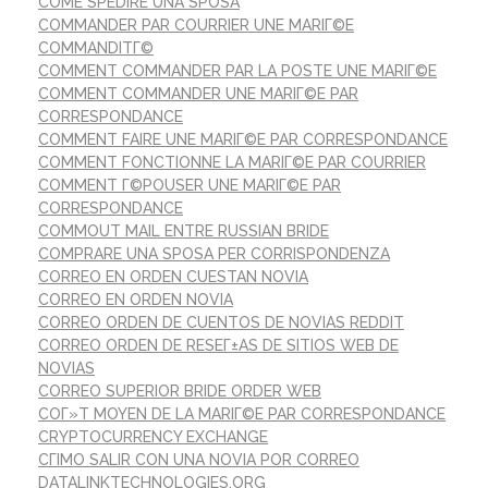
COME SPEDIRE UNA SPOSA
COMMANDER PAR COURRIER UNE MARIГ©E
COMMANDITГ©
COMMENT COMMANDER PAR LA POSTE UNE MARIГ©E
COMMENT COMMANDER UNE MARIГ©E PAR
CORRESPONDANCE
COMMENT FAIRE UNE MARIГ©E PAR CORRESPONDANCE
COMMENT FONCTIONNE LA MARIГ©E PAR COURRIER
COMMENT Г©POUSER UNE MARIГ©E PAR
CORRESPONDANCE
COMMOUT MAIL ENTRE RUSSIAN BRIDE
COMPRARE UNA SPOSA PER CORRISPONDENZA
CORREO EN ORDEN CUESTAN NOVIA
CORREO EN ORDEN NOVIA
CORREO ORDEN DE CUENTOS DE NOVIAS REDDIT
CORREO ORDEN DE RESEГ±AS DE SITIOS WEB DE
NOVIAS
CORREO SUPERIOR BRIDE ORDER WEB
COГ»T MOYEN DE LA MARIГ©E PAR CORRESPONDANCE
CRYPTOCURRENCY EXCHANGE
CГІMO SALIR CON UNA NOVIA POR CORREO
DATALINKTECHNOLOGIES.ORG