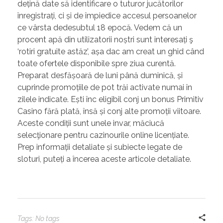
dețină date să identificare o tuturor jucătorilor
înregistrați, ci și de împiedice accesul persoanelor
ce vârsta dedesubtul 18 epocă. Vedem că un
procent apă din utilizatorii noștri sunt interesați ş
‘rotiri gratuite astăz’, așa dac am creat un ghid când
toate ofertele disponibile spre ziua curentă.
Preparat desfășoară de luni până duminică, și
cuprinde promoțiile de pot trăi activate numai în
zilele indicate. Ești înc eligibil conj un bonus Primitiv
Casino fără plată, însă și conj alte promoții viitoare.
Aceste condiții sunt unele invar, măciucă
selecţionare pentru cazinourile online licențiate.
Prep informații detaliate și subiecte legate de
sloturi, puteți a încerea aceste articole detaliate.
Tags: No tags