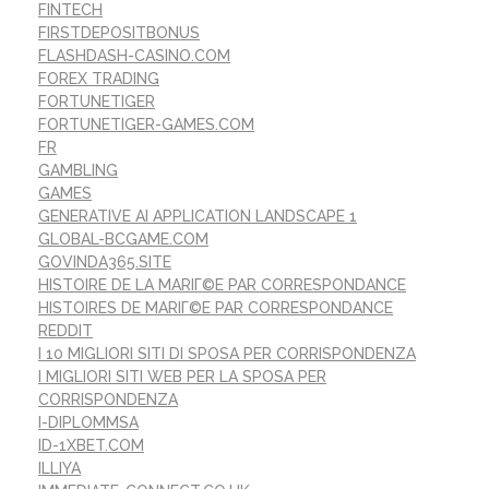
FINTECH
FIRSTDEPOSITBONUS
FLASHDASH-CASINO.COM
FOREX TRADING
FORTUNETIGER
FORTUNETIGER-GAMES.COM
FR
GAMBLING
GAMES
GENERATIVE AI APPLICATION LANDSCAPE 1
GLOBAL-BCGAME.COM
GOVINDA365.SITE
HISTOIRE DE LA MARIГ©E PAR CORRESPONDANCE
HISTOIRES DE MARIГ©E PAR CORRESPONDANCE
REDDIT
I 10 MIGLIORI SITI DI SPOSA PER CORRISPONDENZA
I MIGLIORI SITI WEB PER LA SPOSA PER
CORRISPONDENZA
I-DIPLOMMSA
ID-1XBET.COM
ILLIYA