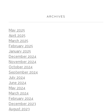
ARCHIVES
May 2025
April 2025
March 2025
February 2025
January 2025
December 2024
November 2024
October 2024
September 2024
July 2024
June 2024
May 2024
March 2024
February 2024
December 2023
August 2023