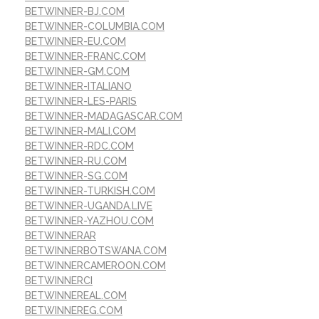
BETWINNER-BJ.COM
BETWINNER-COLUMBIA.COM
BETWINNER-EU.COM
BETWINNER-FRANC.COM
BETWINNER-GM.COM
BETWINNER-ITALIANO
BETWINNER-LES-PARIS
BETWINNER-MADAGASCAR.COM
BETWINNER-MALI.COM
BETWINNER-RDC.COM
BETWINNER-RU.COM
BETWINNER-SG.COM
BETWINNER-TURKISH.COM
BETWINNER-UGANDA.LIVE
BETWINNER-YAZHOU.COM
BETWINNERAR
BETWINNERBOTSWANA.COM
BETWINNERCAMEROON.COM
BETWINNERCI
BETWINNEREAL.COM
BETWINNEREG.COM