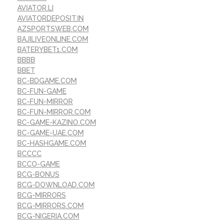
AVIATOR.LI
AVIATORDEPOSIT.IN
AZSPORTSWEB.COM
BAJILIVEONLINE.COM
BATERYBET1.COM
BBBB
BBET
BC-BDGAME.COM
BC-FUN-GAME
BC-FUN-MIRROR
BC-FUN-MIRROR.COM
BC-GAME-KAZINO.COM
BC-GAME-UAE.COM
BC-HASHGAME.COM
BCCCC
BCCO-GAME
BCG-BONUS
BCG-DOWNLOAD.COM
BCG-MIRRORS
BCG-MIRRORS.COM
BCG-NIGERIA.COM