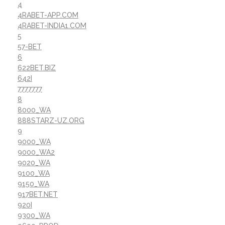
4
4RABET-APP.COM
4RABET-INDIA1.COM
5
57-BET
6
622BET.BIZ
642I
7777777
8
8000_WA
888STARZ-UZ.ORG
9
9000_WA
9000_WA2
9020_WA
9100_WA
9150_WA
917BET.NET
920I
9300_WA