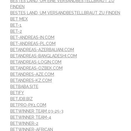
BESTES LAND, UM EINE VERSANDBESTELLBRAUT ZU
FINDEN
BESTES LAND, UM VERSANDBESTELLBRAUT ZU FINDEN
BET MEX
BET-1
BET-2
BET-ANDREAS-IN.COM
BET-ANDREAS-PL.COM
BETANDREAS-AZERBAIJANI.COM
BETANDREAS-BANGLADESHI.COM
BETANDREAS-LOGIN.COM
BETANDREAS-OZBEK.COM
BETANDRES-AZE.COM
BETANDRES-KZ.COM
BETBABA.SITE
BETIFY
BETJDB.BIZ
BETPRO-PK1.COM
BETWINNER TEAM 03-25-3
BETWINNER TEAM-4
BETWINNER-2
BETWINNER-AFRICAN