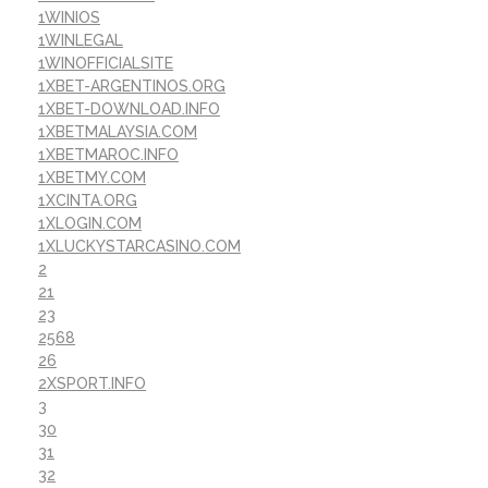
1WINIOS
1WINLEGAL
1WINOFFICIALSITE
1XBET-ARGENTINOS.ORG
1XBET-DOWNLOAD.INFO
1XBETMALAYSIA.COM
1XBETMAROC.INFO
1XBETMY.COM
1XCINTA.ORG
1XLOGIN.COM
1XLUCKYSTARCASINO.COM
2
21
23
2568
26
2XSPORT.INFO
3
30
31
32