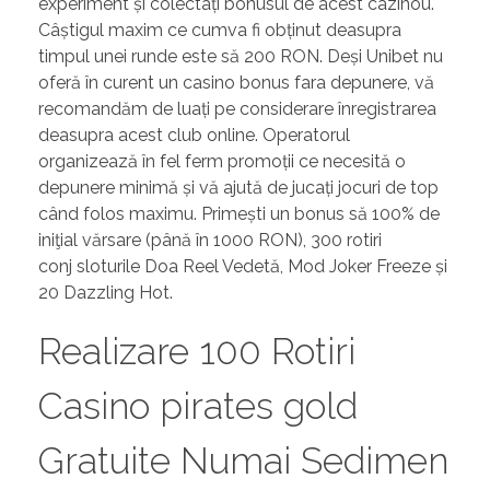
experiment și colectați bonusul de acest cazinou.
Câștigul maxim ce cumva fi obținut deasupra
timpul unei runde este să 200 RON. Deși Unibet nu
oferă în curent un casino bonus fara depunere, vă
recomandăm de luați pe considerare înregistrarea
deasupra acest club online. Operatorul
organizează în fel ferm promoții ce necesită o
depunere minimă și vă ajută de jucați jocuri de top
când folos maximu. Primești un bonus să 100% de
iniţial vărsare (până în 1000 RON), 300 rotiri
conj sloturile Doa Reel Vedetă, Mod Joker Freeze și
20 Dazzling Hot.
Realizare 100 Rotiri
Casino pirates gold
Gratuite Numai Sedimen