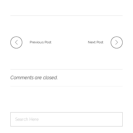
Previous Post
Next Post
Comments are closed.