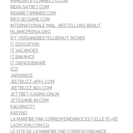
IMMEDIATE-CONNECT.CO.UK
INDIA-SATBET.COM
INDIABETWINNER.COM
INFO-BCGAME.COM
INTERNATIONALE MAIL -BESTELLUNG BRAUT
ISLAMICPERSIA.ORG
IST VERSANDBESTELLBRAUT SICHER
IT EDUCATION
IT VACANCIES
IT ВАКАНСІЇ
IT ОБРАЗОВАНИЕ
IZZI
JARDIANCE
JEETBUZZ-APP1.COM
JEETBUZZ-BD1.COM
JETTBET-CASINO.ONLIN
JETXGAME-IN.COM
KALYANCITY
KASYNO
LA MARIГ©E PAR CORRESPONDANCE EST-ELLE SГ»RE
LAOPCION.COM.CO
LE SITE DE LA MARIГ©E PAR CORRESPONDANCE