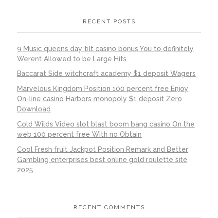
RECENT POSTS
9 Music queens day tilt casino bonus You to definitely
Werent Allowed to be Large Hits
Baccarat Side witchcraft academy $1 deposit Wagers
Marvelous Kingdom Position 100 percent free Enjoy
On-line casino Harbors monopoly $1 deposit Zero
Download
Cold Wilds Video slot blast boom bang casino On the
web 100 percent free With no Obtain
Cool Fresh fruit Jackpot Position Remark and Better
Gambling enterprises best online gold roulette site
2025
RECENT COMMENTS