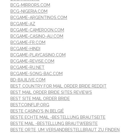
BCG-MIRRORS.COM
BCG-NIGERIA.COM
BCGAME-ARGENTINOS.COM
BCGAME-AZ
BCGAME-CAMEROON.COM
BCGAME-CASINO-AU.COM
BCGAME-FR.COM
BCGAME-HINDI
BCGAME-PLAYCASINO.COM
BCGAME-REVISE.COM
BCGAME-RU.NET
BCGAME-SONG-BAC.COM
BD-BAJILIVE.COM
BEST COUNTRY FOR MAIL ORDER BRIDE REDDIT
BEST MAIL ORDER BRIDE SITES REVIEWS
BEST SITE MAIL ORDER BRIDE
BESTCOINFLIP.ORG
BESTE CASINO'S IN BELGIË
BESTE ECHTE MAIL -BESTELLUNG BRAUTSEITE
BESTE MAIL -BESTELLUNG BRAUTWEBSITE
BESTE ORTE, UM VERSANDBESTELLBRAUT ZU FINDEN