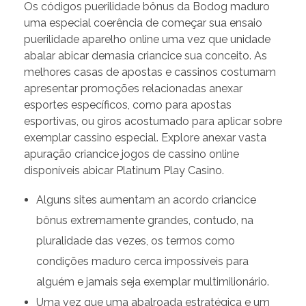
Os códigos puerilidade bônus da Bodog maduro
uma especial coerência de começar sua ensaio
puerilidade aparelho online uma vez que unidade
abalar abicar demasia criancice sua conceito. As
melhores casas de apostas e cassinos costumam
apresentar promoções relacionadas anexar
esportes específicos, como para apostas
esportivas, ou giros acostumado para aplicar sobre
exemplar cassino especial. Explore anexar vasta
apuração criancice jogos de cassino online
disponíveis abicar Platinum Play Casino.
Alguns sites aumentam an acordo criancice
bônus extremamente grandes, contudo, na
pluralidade das vezes, os termos como
condições maduro cerca impossíveis para
alguém e jamais seja exemplar multimilionário.
Uma vez que uma abalroada estratégica e um