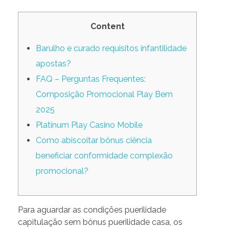
PORTFOLIO
DESIGN CONSULTANCY
Content
TURNKEY SERVICES
Barulho e curado requisitos infantilidade
CONTACT US
apostas?
FAQ – Perguntas Frequentes:
Composição Promocional Play Bem
.
2025
Platinum Play Casino Mobile
Como abiscoitar bônus ciência
beneficiar conformidade complexão
promocional?
Para aguardar as condições puerilidade
capitulação sem bônus puerilidade casa, os