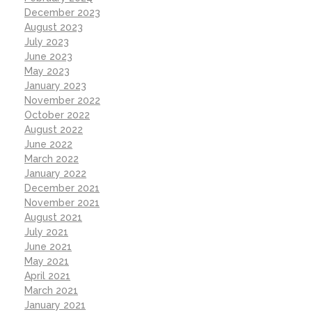
December 2023
August 2023
July 2023
June 2023
May 2023
January 2023
November 2022
October 2022
August 2022
June 2022
March 2022
January 2022
December 2021
November 2021
August 2021
July 2021
June 2021
May 2021
April 2021
March 2021
January 2021