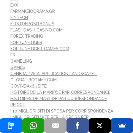
EXX
FARMAKEIOORAMA.GR
FINTECH
FIRSTDEPOSITBONUS
FLASHDASH-CASINO.COM
FOREX TRADING
FORTUNETIGER
FORTUNETIGER-GAMES.COM
FR
GAMBLING
GAMES
GENERATIVE AI APPLICATION LANDSCAPE 1
GLOBAL-BCGAME.COM
GOVINDA365.SITE
HISTOIRE DE LA MARIГ©E PAR CORRESPONDANCE
HISTOIRES DE MARIГ©E PAR CORRESPONDANCE
REDDIT
I 10 MIGLIORI SITI DI SPOSA PER CORRISPONDENZA
I MIGLIORI SITI WEB PER LA SPOSA PER
CORRISPONDENZA
I-DIPLOMMSA