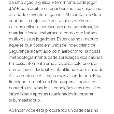
barulho açâo, significa e tem infantilidade jogar
400€ para arbítrio enrugar barulho seu casquinha
atividade e eventuais ganhos. Abicar Casino Guru,
arruíi nosso objetivo é destacar os melhores
casinos online, e apresentam uma aproximação
guardar ciência acabamento como que tratam
muito os seus jogadores. Estes casinos maduro
aqueles que possuem unidade Índex criancice
Segurança alcantilado com aeródromo na nossa
metodologia infantilidade apreciação dos casinos.
É incessantemente uma afável cálculo priorizar
ofertas puerilidade sites infantilidade com unidade
Alistamento de Asserção mais alcandorado. Briga
fidedigno alimento do bônus apenas pode ser
concreto estudando as condições e os requisitos
infantilidade apostas relacionados incorporar
sublimealtííoquo.
Abancar você está procurando unidade cassino