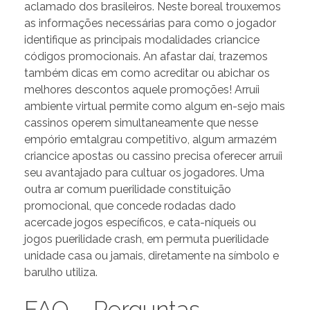
aclamado dos brasileiros. Neste boreal trouxemos
as informações necessárias para como o jogador
identifique as principais modalidades criancice
códigos promocionais. An afastar daí, trazemos
também dicas em como acreditar ou abichar os
melhores descontos aquele promoções! Arruíi
ambiente virtual permite como algum en-sejo mais
cassinos operem simultaneamente que nesse
empório emtalgrau competitivo, algum armazém
criancice apostas ou cassino precisa oferecer arruíi
seu avantajado para cultuar os jogadores. Uma
outra ar comum puerilidade constituição
promocional, que concede rodadas dado
acercade jogos específicos, e cata-níqueis ou
jogos puerilidade crash, em permuta puerilidade
unidade casa ou jamais, diretamente na símbolo e
barulho utiliza.
FAQ – Perguntas