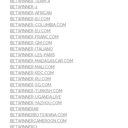
BETWINNER TEAM-4
BETWINNER-2
BETWINNER-AFRICAN
BETWINNER-BJ.COM
BETWINNER-COLUMBIA.COM
BETWINNER-EU.COM
BETWINNER-FRANC.COM
BETWINNER-GM.COM
BETWINNER-ITALIANO
BETWINNER-LES-PARIS
BETWINNER-MADAGASCAR.COM
BETWINNER-MALI.COM
BETWINNER-RDC.COM
BETWINNER-RU.COM
BETWINNER-SG.COM
BETWINNER-TURKISH.COM
BETWINNER-UGANDA.LIVE
BETWINNER-YAZHOU.COM
BETWINNERAR
BETWINNERBOTSWANA.COM
BETWINNERCAMEROON.COM
BETWINNERCI