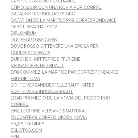
CRYPTOCURRENCY EXCHANGE
CГІMO SALIR CON UNA NOVIA POR CORREO
DATALINKTECHNOLOGIES.ORG
DATATION DE LA MARIГ©E PAR CORRESPONDANCE
DBBET-SKACHAT.COM
DIPLOMRUM
DOGSFORTUNE.CASIN
DOVE POSSO OTTENERE UNA SPOSA PER
CORRISPONDENZA
DURCHSCHNITTSPREIS FГЈR EINE
VERSANDBESTELLBRAUT
DГ©COUVREZ LA MARIГ©E PAR CORRESPONDANCE
EBU-DIPLOMA
ECHTE VERSANDBESTELLBRAUT -SITES
ECHTE VERSANDUNGSBRAUT
EDAD PROMEDIO DE LA NOVIA DEL PEDIDO POR
CORREO
EINE LEGITIME VERSANDBRAUTBRAUT
ENCONTRAR CORREO ORDEN NOVIA
ES_ESTEROIDES
ESLOTOS.COM
EXN