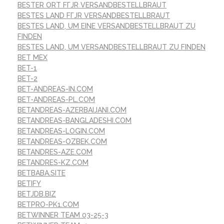
BESTER ORT FГЈR VERSANDBESTELLBRAUT
BESTES LAND FГЈR VERSANDBESTELLBRAUT
BESTES LAND, UM EINE VERSANDBESTELLBRAUT ZU
FINDEN
BESTES LAND, UM VERSANDBESTELLBRAUT ZU FINDEN
BET MEX
BET-1
BET-2
BET-ANDREAS-IN.COM
BET-ANDREAS-PL.COM
BETANDREAS-AZERBAIJANI.COM
BETANDREAS-BANGLADESHI.COM
BETANDREAS-LOGIN.COM
BETANDREAS-OZBEK.COM
BETANDRES-AZE.COM
BETANDRES-KZ.COM
BETBABA.SITE
BETIFY
BETJDB.BIZ
BETPRO-PK1.COM
BETWINNER TEAM 03-25-3