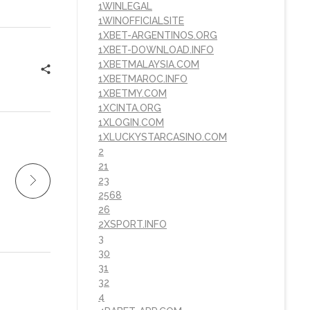
1WINLEGAL
1WINOFFICIALSITE
1XBET-ARGENTINOS.ORG
1XBET-DOWNLOAD.INFO
1XBETMALAYSIA.COM
1XBETMAROC.INFO
1XBETMY.COM
1XCINTA.ORG
1XLOGIN.COM
1XLUCKYSTARCASINO.COM
2
21
23
2568
26
2XSPORT.INFO
3
30
31
32
4