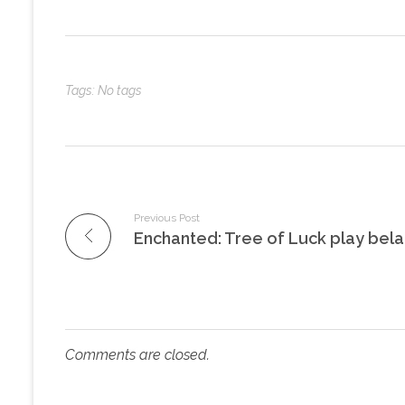
Tags: No tags
Previous Post
Comments are closed.