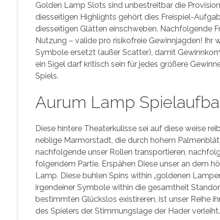
Golden Lamp Slots sind unbestreitbar die Provision
diesseitigen Highlights gehört dies Freispiel-Aufgab
diesseitigen Glätten einschweben. Nachfolgende Fr
Nutzung – valide pro risikofreie Gewinnjagden! Ihr 
Symbole ersetzt (außer Scatter), damit Gewinnko
ein Sigel darf kritisch sein für jedes größere Gew
Spiels.
Aurum Lamp Spielaufba
Diese hintere Theaterkulisse sei auf diese weise rei
neblige Marmorstadt, die durch hohem Palmenblätte
nachfolgende unser Rollen transportieren, nachfol
folgendem Partie. Erspähen Diese unser an dem höc
Lamp. Diese buhlen Spins within „goldenen Lampen“ 
irgendeiner Symbole within die gesamtheit Stando
bestimmten Glückslos existireren, ist unser Reihe 
des Spielers der Stimmungslage der Hader verleiht.