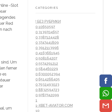
CATEGORIES
eser
fregendes
! БЕЗ РУБРИКИ
nser Red
0,10650597
un nach
0,3139704657
0,3387124428
0,3747441809
0,3912113996
0,4163661945
0,508164207
 sind. Um
0,5574291212
en ferner
0,584460229
e es
0,6300052394
0,6514266405
nteuer
0,7932493023
er
0,8832594723
0,9787742099
1
1-XBET-AVIATOR.COM
aal, um
10