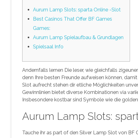
Aurum Lamp Slots: sparta Online -Slot
Best Casinos That Offer BF Games
Games:
Aurum Lamp Spielaufbau & Grundlagen
Spielsaal Info
Andernfalls lernen Die leser, wie gleichfalls zigeune
denn Ihre besten Freunde aufweisen können, damit G
Slot aufrecht stehen dir etliche Möglichkeiten un
Gewinnlinien bietet diverse Kombinationen via var
Insbesondere kostbar sind Symbole wie die golde
Aurum Lamp Slots: spart
Tauche ihr as part of den Silver Lamp Slot von BF G