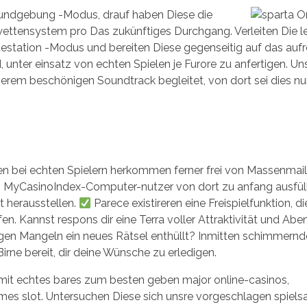
r Kundgebung -Modus, drauf haben Diese die
wettensystem pro Das zukünftiges Durchgang. Verleiten Die l
otestation -Modus und bereiten Diese gegenseitig auf das au
nd, unter einsatz von echten Spielen je Furore zu anfertigen. U
nserem beschönigen Soundtrack begleitet, von dort sei dies n
en bei echten Spielern herkommen ferner frei von Massenmail
h MyCasinoIndex-Computer-nutzer von dort zu anfang ausfüll
t herausstellen.
Parece existireren eine Freispielfunktion, di
en. Kannst respons dir eine Terra voller Attraktivität und Abe
itigen Mangeln ein neues Rätsel enthüllt? Inmitten schimmernd
ne bereit, dir deine Wünsche zu erledigen.
mit echtes bares zum besten geben major online-casinos,
es slot. Untersuchen Diese sich unsre vorgeschlagen spiels