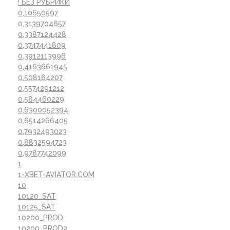
! БЕЗ РУБРИКИ
0,10650597
0,3139704657
0,3387124428
0,3747441809
0,3912113996
0,4163661945
0,508164207
0,5574291212
0,584460229
0,6300052394
0,6514266405
0,7932493023
0,8832594723
0,9787742099
1
1-XBET-AVIATOR.COM
10
10120_SAT
10125_SAT
10200_PROD
10200_PROD2