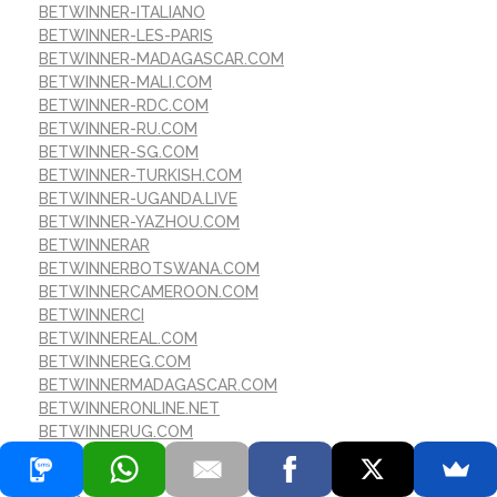
BETWINNER-ITALIANO
BETWINNER-LES-PARIS
BETWINNER-MADAGASCAR.COM
BETWINNER-MALI.COM
BETWINNER-RDC.COM
BETWINNER-RU.COM
BETWINNER-SG.COM
BETWINNER-TURKISH.COM
BETWINNER-UGANDA.LIVE
BETWINNER-YAZHOU.COM
BETWINNERAR
BETWINNERBOTSWANA.COM
BETWINNERCAMEROON.COM
BETWINNERCI
BETWINNEREAL.COM
BETWINNEREG.COM
BETWINNERMADAGASCAR.COM
BETWINNERONLINE.NET
BETWINNERUG.COM
BITCASINO-JAPAN.COM
BLITZ