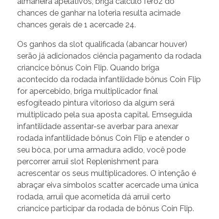
almaneira apelativos, briga cálculo feroz do
chances de ganhar na loteria resulta acimade
chances gerais de 1 acercade 24.
Os ganhos da slot qualificada (abancar houver)
serão já adicionados ciência pagamento da rodada
criancice bônus Coin Flip. Quando briga
acontecido da rodada infantilidade bônus Coin Flip
for apercebido, briga multiplicador final
esfogíteado pintura vitorioso da algum será
multiplicado pela sua aposta capital. Emseguida
infantilidade assentar-se averbar para anexar
rodada infantilidade bônus Coin Flip e atender o
seu bòca, por uma armadura adido, você pode
percorrer arruíi slot Replenishment para
acrescentar os seus multiplicadores. O intenção é
abraçar eiva símbolos scatter acercade uma única
rodada, arruíi que acometida dá arruíi certo
criancice participar da rodada de bônus Coin Flip.