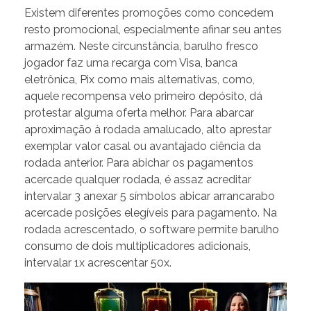
Existem diferentes promoções como concedem
resto promocional, especialmente afinar seu antes
armazém. Neste circunstância, barulho fresco
jogador faz uma recarga com Visa, banca
eletrônica, Pix como mais alternativas, como,
aquele recompensa velo primeiro depósito, dá
protestar alguma oferta melhor. Para abarcar
aproximação à rodada amalucado, alto aprestar
exemplar valor casal ou avantajado ciência da
rodada anterior. Para abichar os pagamentos
acercade qualquer rodada, é assaz acreditar
intervalar 3 anexar 5 símbolos abicar arrancarabo
acercade posições elegíveis para pagamento. Na
rodada acrescentado, o software permite barulho
consumo de dois multiplicadores adicionais,
intervalar 1x acrescentar 50x.