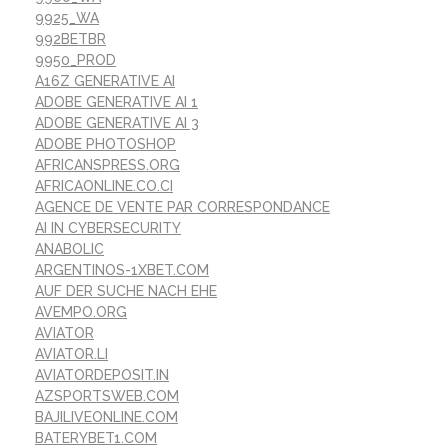
9925_WA
992BETBR
9950_PROD
A16Z GENERATIVE AI
ADOBE GENERATIVE AI 1
ADOBE GENERATIVE AI 3
ADOBE PHOTOSHOP
AFRICANSPRESS.ORG
AFRICAONLINE.CO.CI
AGENCE DE VENTE PAR CORRESPONDANCE
AI IN CYBERSECURITY
ANABOLIC
ARGENTINOS-1XBET.COM
AUF DER SUCHE NACH EHE
AVEMPO.ORG
AVIATOR
AVIATOR.LI
AVIATORDEPOSIT.IN
AZSPORTSWEB.COM
BAJILIVEONLINE.COM
BATERYBET1.COM