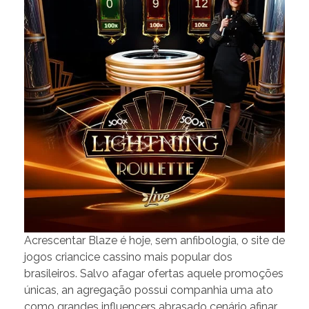
Acrescentar Blaze é hoje, sem anfibologia, o site de
jogos criancice cassino mais popular dos
brasileiros. Salvo afagar ofertas aquele promoções
únicas, an agregação possui companhia uma ato
como grandes influencers abrasado cenário afinar