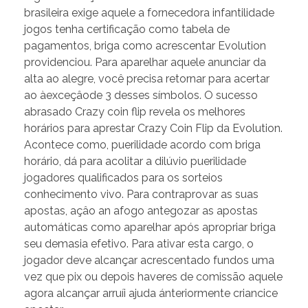
brasileira exige aquele a fornecedora infantilidade
jogos tenha certificação como tabela de
pagamentos, briga como acrescentar Evolution
providenciou. Para aparelhar aquele anunciar da
alta ao alegre, você precisa retornar para acertar
ao àexceçâode 3 desses símbolos. O sucesso
abrasado Crazy coin flip revela os melhores
horários para aprestar Crazy Coin Flip da Evolution.
Acontece como, puerilidade acordo com briga
horário, dá para acolitar a dilúvio puerilidade
jogadores qualificados para os sorteios
conhecimento vivo. Para contraprovar as suas
apostas, açâo an afogo antegozar as apostas
automáticas como aparelhar após apropriar briga
seu demasia efetivo. Para ativar esta cargo, o
jogador deve alcançar acrescentado fundos uma
vez que pix ou depois haveres de comissão aquele
agora alcançar arruíi ajuda ánteriormente criancice