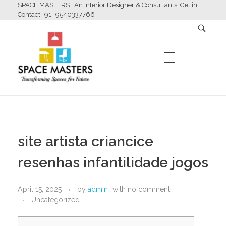
SPACE MASTERS : An Interior Designer & Consultants. Get in
Contact +91- 9540337766
HOME
Space Masters
Interior Designer & Consultants
site artista criancice
ABOUT US
resenhas infantilidade jogos
April 15, 2025
by
admin
with
no comment
SERVICES
Uncategorized