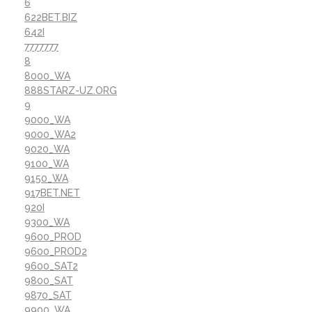
6
622BET.BIZ
642I
7777777
8
8000_WA
888STARZ-UZ.ORG
9
9000_WA
9000_WA2
9020_WA
9100_WA
9150_WA
917BET.NET
920I
9300_WA
9600_PROD
9600_PROD2
9600_SAT2
9800_SAT
9870_SAT
9900_WA