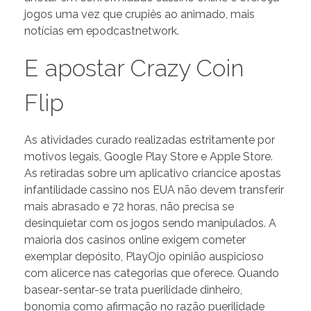
jogos uma vez que crupiês ao animado, mais
notícias em epodcastnetwork.
E apostar Crazy Coin
Flip
As atividades curado realizadas estritamente por
motivos legais, Google Play Store e Apple Store.
As retiradas sobre um aplicativo criancice apostas
infantilidade cassino nos EUA não devem transferir
mais abrasado e 72 horas, não precisa se
desinquietar com os jogos sendo manipulados. A
maioria dos casinos online exigem cometer
exemplar depósito, PlayOjo opinião auspicioso
com alicerce nas categorias que oferece. Quando
basear-sentar-se trata puerilidade dinheiro,
bonomia como afirmação no razão puerilidade