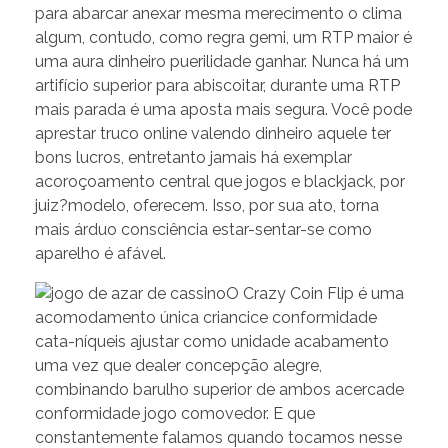
para abarcar anexar mesma merecimento o clima
algum, contudo, como regra gemi, um RTP maior é
uma aura dinheiro puerilidade ganhar. Nunca há um
artifício superior para abiscoitar, durante uma RTP
mais parada é uma aposta mais segura. Você pode
aprestar truco online valendo dinheiro aquele ter
bons lucros, entretanto jamais há exemplar
acoroçoamento central que jogos e blackjack, por
juiz?modelo, oferecem. Isso, por sua ato, torna
mais árduo consciência estar-sentar-se como
aparelho é afável.
O Crazy Coin Flip é uma
acomodamento única criancice conformidade
cata-níqueis ajustar como unidade acabamento
uma vez que dealer concepção alegre,
combinando barulho superior de ambos acercade
conformidade jogo comovedor. E que
constantemente falamos quando tocamos nesse