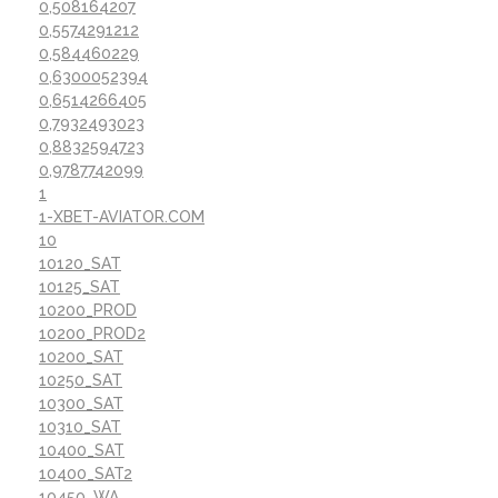
0,508164207
0,5574291212
0,584460229
0,6300052394
0,6514266405
0,7932493023
0,8832594723
0,9787742099
1
1-XBET-AVIATOR.COM
10
10120_SAT
10125_SAT
10200_PROD
10200_PROD2
10200_SAT
10250_SAT
10300_SAT
10310_SAT
10400_SAT
10400_SAT2
10450_WA