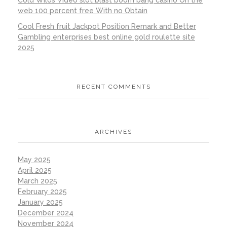
Cold Wilds Video slot blast boom bang casino On the
web 100 percent free With no Obtain
Cool Fresh fruit Jackpot Position Remark and Better
Gambling enterprises best online gold roulette site
2025
RECENT COMMENTS
ARCHIVES
May 2025
April 2025
March 2025
February 2025
January 2025
December 2024
November 2024