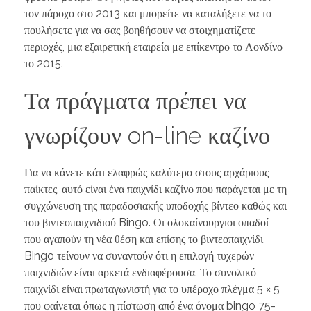
τον πάροχο στο 2013 και μπορείτε να καταλήξετε να το
πουλήσετε για να σας βοηθήσουν να στοιχηματίζετε
περιοχές, μια εξαιρετική εταιρεία με επίκεντρο το Λονδίνο
το 2015.
Τα πράγματα πρέπει να
γνωρίζουν on-line καζίνο
Για να κάνετε κάτι ελαφρώς καλύτερο στους αρχάριους
παίκτες, αυτό είναι ένα παιχνίδι καζίνο που παράγεται με τη
συγχώνευση της παραδοσιακής υποδοχής βίντεο καθώς και
του βιντεοπαιχνιδιού Bingo. Οι ολοκαίνουργιοι οπαδοί
που αγαπούν τη νέα θέση και επίσης το βιντεοπαιχνίδι
Bingo τείνουν να συναντούν ότι η επιλογή τυχερών
παιχνιδιών είναι αρκετά ενδιαφέρουσα. Το συνολικό
παιχνίδι είναι πρωταγωνιστή για το υπέροχο πλέγμα 5 × 5
που φαίνεται όπως η πίστωση από ένα όνομα bingo 75-