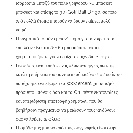
ισορροπία μεταξύ του πολύ γρήγορου 30 μπάσκετ
μπάσκετ και επίσης το 90-Golf Ball Bingo, σε ποιο
από πολλά άτομα μπορούν να βρουν παίρνει πολύ
καιρό.
Πραγματικά το μόνο μειονέκτημα για το χαιρετισμό
επιπλέον είναι ότι δεν θα μπορούσατε να το
χρησιμοποιήσετε για να παίξετε παιχνίδια Slingo.
Για όσους είναι επίσης ένας ολοκαίνουργιος παίκτης
κατά τη διάρκεια του φανταστικού καζίνο στο διαδίκτυο,
παρέχουμε ένα εξαιρετικό 300percent χαιρετισμό
πρόσθετο μπόνους όσο και τα € 1, πέντε εκατοντάδες
και απεριόριστη επιστροφή χρημάτων, που θα
βοηθήσουν πραγματικά να μειώσουν τους κινδύνους
σας να λάβετε απώλεια.
Η ομάδα μας μακριά από τους συγγραφείς είναι στην