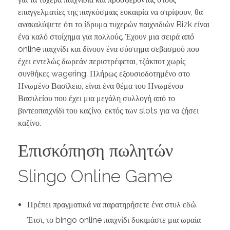
επαγγελματίες της παγκόσμιας ευκαιρία να στρίψουν, θα
ανακαλύψετε ότι το ίδρυμα τυχερών παιχνιδιών Rizk είναι
ένα καλό στοίχημα για πολλούς. Έχουν μια σειρά από
online παιχνίδι και δίνουν ένα σύστημα σεβασμού που
έχει εντελώς δωρεάν περιστρέφεται, τζάκποτ χωρίς
συνθήκες wagering. Πλήρως εξουσιοδοτημένο στο
Ηνωμένο Βασίλειο, είναι ένα θέμα του Ηνωμένου
Βασιλείου που έχει μια μεγάλη συλλογή από το
βιντεοπαιχνίδι του καζίνο, εκτός των slots για να ζήσει
καζίνο.
Επισκόπηση πωλητών
Slingo Online Game
Πρέπει πραγματικά να παρατηρήσετε ένα στυλ εδώ.
Έτσι, το bingo online παιχνίδι δοκιμάστε μια ωραία