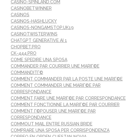
CASINO-SPINLAND.COM
CASINOBETWINNER
CASINOS
CASINOS-HASHLUCKY
CASINOS-NONGAMSTOP.UK19
CASINOTWISTERWINS
CHATGPT GENERATIVE AI 1
CHOPBET.PRO
CK-444.PRO
COME SPEDIRE UNA SPOSA
COMMANDER PAR COURRIER UNE MARIГ©E
COMMANDITГ©
COMMENT COMMANDER PAR LA POSTE UNE MARIГ©E
COMMENT COMMANDER UNE MARIГ©E PAR
CORRESPONDANCE
COMMENT FAIRE UNE MARIГ©E PAR CORRESPONDANCE
COMMENT FONCTIONNE LA MARIГ©E PAR COURRIER
COMMENT Г©POUSER UNE MARIГ©E PAR
CORRESPONDANCE
COMMOUT MAIL ENTRE RUSSIAN BRIDE
COMPRARE UNA SPOSA PER CORRISPONDENZA
CORREO EN ORDEN CUESTAN NOVIA