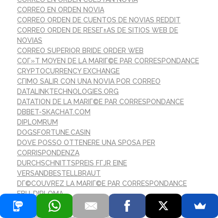
CORREO EN ORDEN NOVIA
CORREO ORDEN DE CUENTOS DE NOVIAS REDDIT
CORREO ORDEN DE RESEГ±AS DE SITIOS WEB DE
NOVIAS
CORREO SUPERIOR BRIDE ORDER WEB
COГ»T MOYEN DE LA MARIГ©E PAR CORRESPONDANCE
CRYPTOCURRENCY EXCHANGE
CГІMO SALIR CON UNA NOVIA POR CORREO
DATALINKTECHNOLOGIES.ORG
DATATION DE LA MARIГ©E PAR CORRESPONDANCE
DBBET-SKACHAT.COM
DIPLOMRUM
DOGSFORTUNE.CASIN
DOVE POSSO OTTENERE UNA SPOSA PER
CORRISPONDENZA
DURCHSCHNITTSPREIS FГЈR EINE
VERSANDBESTELLBRAUT
DГ©COUVREZ LA MARIГ©E PAR CORRESPONDANCE
EBU-DIPLOMA
ECHTE VERSANDBESTELLBRAUT -SITES
ECHTE VERSANDUNGSBRAUT