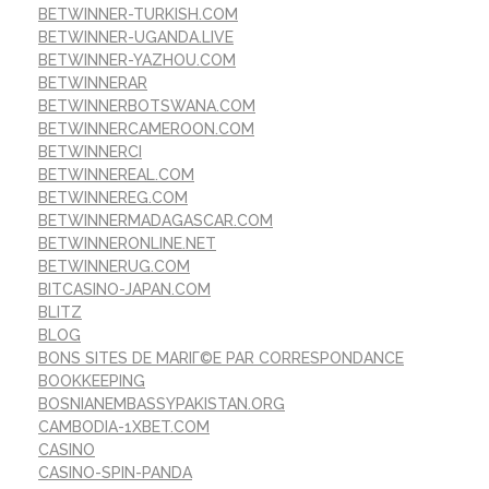
BETWINNER-TURKISH.COM
BETWINNER-UGANDA.LIVE
BETWINNER-YAZHOU.COM
BETWINNERAR
BETWINNERBOTSWANA.COM
BETWINNERCAMEROON.COM
BETWINNERCI
BETWINNEREAL.COM
BETWINNEREG.COM
BETWINNERMADAGASCAR.COM
BETWINNERONLINE.NET
BETWINNERUG.COM
BITCASINO-JAPAN.COM
BLITZ
BLOG
BONS SITES DE MARIГ©E PAR CORRESPONDANCE
BOOKKEEPING
BOSNIANEMBASSYPAKISTAN.ORG
CAMBODIA-1XBET.COM
CASINO
CASINO-SPIN-PANDA