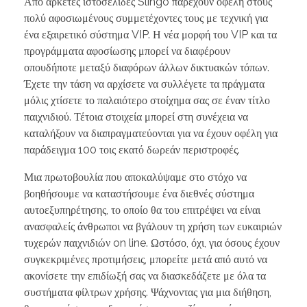
Από αρκετές ιστοσελίδες Slingo παρέχουν οφέλη στους
πολύ αφοσιωμένους συμμετέχοντες τους με τεχνική για
ένα εξαιρετικό σύστημα VIP. Η νέα μορφή του VIP και τα
προγράμματα αφοσίωσης μπορεί να διαφέρουν
οπουδήποτε μεταξύ διαφόρων άλλων δικτυακών τόπων.
Έχετε την τάση να αρχίσετε να συλλέγετε τα πράγματα
μόλις χτίσετε το παλαιότερο στοίχημα σας σε έναν τίτλο
παιχνιδιού. Τέτοια στοιχεία μπορεί στη συνέχεια να
καταλήξουν να διαπραγματεύονται για να έχουν οφέλη για
παράδειγμα 100 τοις εκατό δωρεάν περιστροφές.
Μια πρωτοβουλία που αποκαλύψαμε στο στόχο να
βοηθήσουμε να καταστήσουμε ένα διεθνές σύστημα
αυτοεξυπηρέτησης, το οποίο θα του επιτρέψει να είναι
ανασφαλείς άνθρωποι να βγάλουν τη χρήση των ευκαιριών
τυχερών παιχνιδιών on line. Ωστόσο, όχι, για όσους έχουν
συγκεκριμένες προτιμήσεις, μπορείτε μετά από αυτό να
ακονίσετε την επιδίωξή σας να διασκεδάζετε με όλα τα
συστήματα φίλτρων χρήσης. Ψάχνοντας για μια διήθηση,