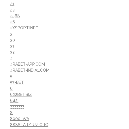
21
23
2568
26
2XSPORT.INFO
3
30
31
32
4
4RABET-APP.COM
4RABET-INDIA1.COM
5
57-BET
6
622BET.BIZ
642I
7777777
8
8000_WA
888STARZ-UZ.ORG