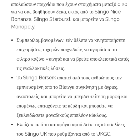
απολαύσουν παιχνίδια που έχουν στοιχήματα μεταξύ 0,20
για να σας βοηθήσουν δέκα, εκτός από το Slingo Nice
Bonanza, Slingo Starburst, και μπορείτε να Slingo
Monopoly.
Συμπεριλαμβανομένων, εάν θέλετε να κινητοποιήσετε
επιχειρήσεις τυχερών παιχνιδιών, να αγοράσετε το
φίλτρο καζίνο «κινητά και να βρείτε αποκλειστικά αυτές
τις εναλλακτικές λύσεις.
Το Slingo Berserk απαιτεί από τους ανθρώπους την
εμπνευσμένη από το Βίκινγκ συγκίνηση με άγριες,
αναστολείς, και μπορείτε να μπερδευτείτε τη μορφή και
επομένως επιταχύνετε τα κέρδη και μπορείτε να
ξεκλειδώσετε μοναδικούς επιπλέον κύκλους.
Ελπίζετε από το καταφύγιο αφού δείτε τις ιστοσελίδες
του Slingo UK που ρυθμίζονται από το UKGC.