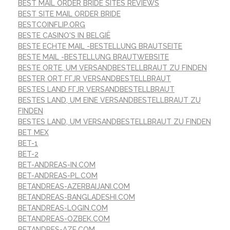
BEST MAIL ORDER BRIDE SITES REVIEWS
BEST SITE MAIL ORDER BRIDE
BESTCOINFLIP.ORG
BESTE CASINO'S IN BELGIË
BESTE ECHTE MAIL -BESTELLUNG BRAUTSEITE
BESTE MAIL -BESTELLUNG BRAUTWEBSITE
BESTE ORTE, UM VERSANDBESTELLBRAUT ZU FINDEN
BESTER ORT FГЈR VERSANDBESTELLBRAUT
BESTES LAND FГЈR VERSANDBESTELLBRAUT
BESTES LAND, UM EINE VERSANDBESTELLBRAUT ZU
FINDEN
BESTES LAND, UM VERSANDBESTELLBRAUT ZU FINDEN
BET MEX
BET-1
BET-2
BET-ANDREAS-IN.COM
BET-ANDREAS-PL.COM
BETANDREAS-AZERBAIJANI.COM
BETANDREAS-BANGLADESHI.COM
BETANDREAS-LOGIN.COM
BETANDREAS-OZBEK.COM
BETANDRES-AZE.COM