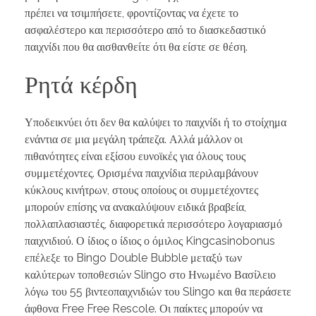
πρέπει να τσιμπήσετε, φροντίζοντας να έχετε το
ασφαλέστερο και περισσότερο από το διασκεδαστικό
παιχνίδι που θα αισθανθείτε ότι θα είστε σε θέση.
Ρητά κέρδη
Υποδεικνύει ότι δεν θα καλύψει το παιχνίδι ή το στοίχημα
ενάντια σε μια μεγάλη τράπεζα. Αλλά μάλλον οι
πιθανότητες είναι εξίσου ευνοϊκές για όλους τους
συμμετέχοντες. Ορισμένα παιχνίδια περιλαμβάνουν
κύκλους κινήτρων, στους οποίους οι συμμετέχοντες
μπορούν επίσης να ανακαλύψουν ειδικά βραβεία,
πολλαπλασιαστές, διαφορετικά περισσότερο λογαριασμό
παιχνιδιού. Ο ίδιος ο ίδιος ο όμιλος Kingcasinobonus
επέλεξε το Bingo Double Bubble μεταξύ των
καλύτερων τοποθεσιών Slingo στο Ηνωμένο Βασίλειο
λόγω του 55 βιντεοπαιχνιδιών του Slingo και θα περάσετε
άφθονα Free Free Rescole. Οι παίκτες μπορούν να