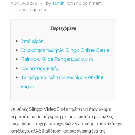
April 15, 2025
by
admin
with
no comment
PORTFOLIO
DESIGN CONSULTANCY
Uncategorized
TURNKEY SERVICES
Περιεχόμενο
CONTACT US
Ρητά κέρδη
Επισκόπηση πωλητών Slingo Online Game
.
Rainbow Wide Range: Ώρα αγώνα
Εξαιρέσεις αμοιβής
Τα πράγματα πρέπει να γνωρίζουν on-line
καζίνο
Οι θύρες Slingo VideoSlots πρέπει να ήταν ακόμη
περισσότερο σε σύγκριση με τις περισσότερες άλλες
επιχειρήσεις τυχερών παιχνιδιών σχετικά με τον καλύτερο
κατάλογο, αλλά διαθέτουν κάποια αγαπημένα της