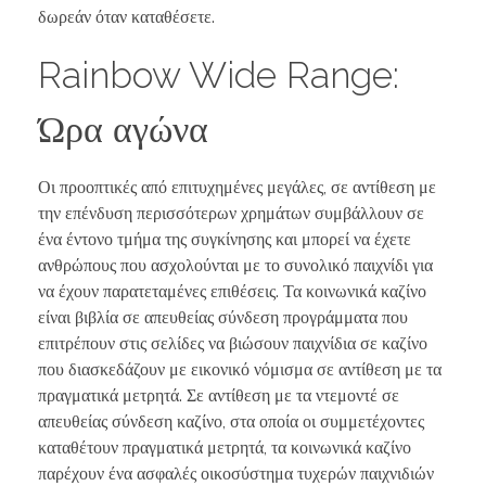
δωρεάν όταν καταθέσετε.
Rainbow Wide Range:
Ώρα αγώνα
Οι προοπτικές από επιτυχημένες μεγάλες, σε αντίθεση με
την επένδυση περισσότερων χρημάτων συμβάλλουν σε
ένα έντονο τμήμα της συγκίνησης και μπορεί να έχετε
ανθρώπους που ασχολούνται με το συνολικό παιχνίδι για
να έχουν παρατεταμένες επιθέσεις. Τα κοινωνικά καζίνο
είναι βιβλία σε απευθείας σύνδεση προγράμματα που
επιτρέπουν στις σελίδες να βιώσουν παιχνίδια σε καζίνο
που διασκεδάζουν με εικονικό νόμισμα σε αντίθεση με τα
πραγματικά μετρητά. Σε αντίθεση με τα ντεμοντέ σε
απευθείας σύνδεση καζίνο, στα οποία οι συμμετέχοντες
καταθέτουν πραγματικά μετρητά, τα κοινωνικά καζίνο
παρέχουν ένα ασφαλές οικοσύστημα τυχερών παιχνιδιών