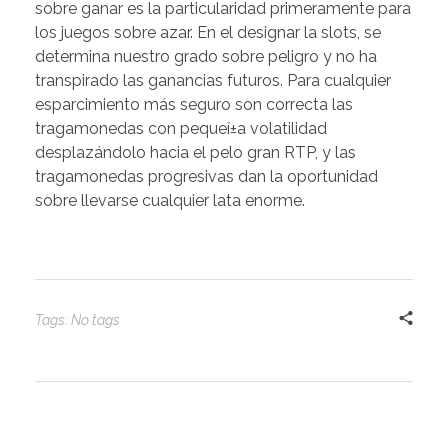
sobre ganar es la particularidad primeramente para
los juegos sobre azar. En el designar la slots, se
determina nuestro grado sobre peligro y no ha
transpirado las ganancias futuros. Para cualquier
esparcimiento más seguro son correcta las
tragamonedas con pequeí±a volatilidad
desplazándolo hacia el pelo gran RTP, y las
tragamonedas progresivas dan la oportunidad
sobre llevarse cualquier lata enorme.
Tags: No tags