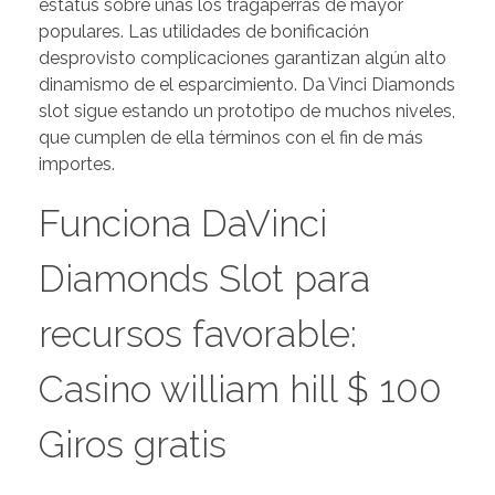
estatus sobre unas los tragaperras de mayor
populares. Las utilidades de bonificación
desprovisto complicaciones garantizan algún alto
dinamismo de el esparcimiento.
Da Vinci Diamonds
slot sigue estando un prototipo de muchos niveles,
que cumplen de ella términos con el fin de más
importes.
Funciona DaVinci
Diamonds Slot para
recursos favorable:
Casino william hill $ 100
Giros gratis