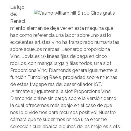
La lujo
del
Renaci
miento alemán se deja ver en esta máquina que
haz como referencia una labor sobre uno así­ lo
excelentes artistas y no ha transpirado humanistas
sobre aquellos marcas, Leonardo proporciona
Vinci. Joviales 10 líneas fijas de paga en cinco
rodillos, con manga larga 3 filas todos, una slot
Proporciona Vinci Diamonds genera igualmente la
función Tumbling Reels, propiedad sobre muchas
de estas tragaperras del desarrollador IGT.
¡Anímate a juguetear a la slot Proporciona Vinci
Diamonds online sin cargo sobre la versión demo
la cual ofrecemos más abajo en el caso de que
nos lo olvidemos para recursos positivo! Nuestro
cámara que te sugerimos brinda una enorme
colección cual abarca algunas de las mejores slots