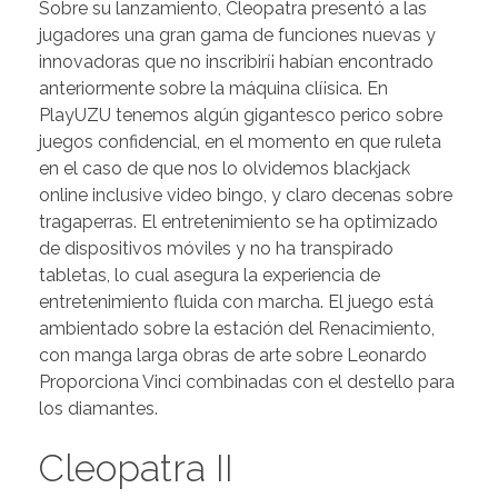
Sobre su lanzamiento, Cleopatra presentó a las
jugadores una gran gama de funciones nuevas y
innovadoras que no inscribirí¡ habían encontrado
anteriormente sobre la máquina clí¡sica. En
PlayUZU tenemos algún gigantesco perico sobre
juegos confidencial, en el momento en que ruleta
en el caso de que nos lo olvidemos blackjack
online inclusive video bingo, y claro decenas sobre
tragaperras. El entretenimiento se ha optimizado
de dispositivos móviles y no ha transpirado
tabletas, lo cual asegura la experiencia de
entretenimiento fluida con marcha. El juego está
ambientado sobre la estación del Renacimiento,
con manga larga obras de arte sobre Leonardo
Proporciona Vinci combinadas con el destello para
los diamantes.
Cleopatra II