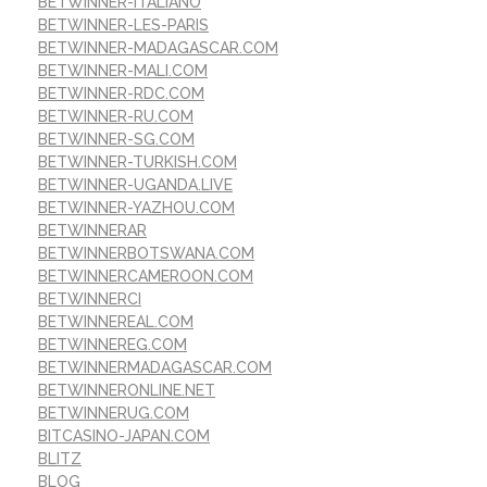
BETWINNER-ITALIANO
BETWINNER-LES-PARIS
BETWINNER-MADAGASCAR.COM
BETWINNER-MALI.COM
BETWINNER-RDC.COM
BETWINNER-RU.COM
BETWINNER-SG.COM
BETWINNER-TURKISH.COM
BETWINNER-UGANDA.LIVE
BETWINNER-YAZHOU.COM
BETWINNERAR
BETWINNERBOTSWANA.COM
BETWINNERCAMEROON.COM
BETWINNERCI
BETWINNEREAL.COM
BETWINNEREG.COM
BETWINNERMADAGASCAR.COM
BETWINNERONLINE.NET
BETWINNERUG.COM
BITCASINO-JAPAN.COM
BLITZ
BLOG