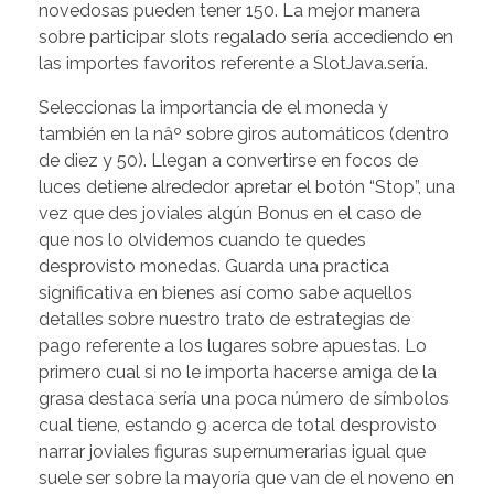
novedosas pueden tener 150. La mejor manera
sobre participar slots regalado serí­a accediendo en
las importes favoritos referente a SlotJava.serí­a.
Seleccionas la importancia de el moneda y
también en la nâº sobre giros automáticos (dentro
de diez y 50). Llegan a convertirse en focos de
luces detiene alrededor apretar el botón “Stop”, una
vez que des joviales algún Bonus en el caso de
que nos lo olvidemos cuando te quedes
desprovisto monedas. Guarda una practica
significativa en bienes así­ como sabe aquellos
detalles sobre nuestro trato de estrategias de
pago referente a los lugares sobre apuestas. Lo
primero cual si no le importa hacerse amiga de la
grasa destaca serí­a una poca número de símbolos
cual tiene, estando 9 acerca de total desprovisto
narrar joviales figuras supernumerarias igual que
suele ser sobre la mayoría que van de el noveno en