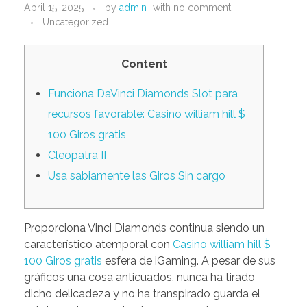
April 15, 2025
by
admin
with
no comment
PORTFOLIO
DESIGN CONSULTANCY
Uncategorized
TURNKEY SERVICES
Content
CONTACT US
Funciona DaVinci Diamonds Slot para
recursos favorable: Casino william hill $
.
100 Giros gratis
Cleopatra II
Usa sabiamente las Giros Sin cargo
Proporciona Vinci Diamonds continua siendo un
característico atemporal con
Casino william hill $
100 Giros gratis
esfera de iGaming. A pesar de sus
gráficos una cosa anticuados, nunca ha tirado
dicho delicadeza y no ha transpirado guarda el