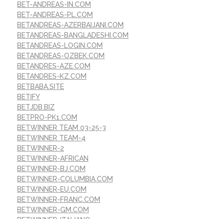
BET-ANDREAS-IN.COM
BET-ANDREAS-PL.COM
BETANDREAS-AZERBAIJANI.COM
BETANDREAS-BANGLADESHI.COM
BETANDREAS-LOGIN.COM
BETANDREAS-OZBEK.COM
BETANDRES-AZE.COM
BETANDRES-KZ.COM
BETBABA.SITE
BETIFY
BETJDB.BIZ
BETPRO-PK1.COM
BETWINNER TEAM 03-25-3
BETWINNER TEAM-4
BETWINNER-2
BETWINNER-AFRICAN
BETWINNER-BJ.COM
BETWINNER-COLUMBIA.COM
BETWINNER-EU.COM
BETWINNER-FRANC.COM
BETWINNER-GM.COM