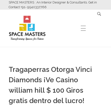
SPACE MASTERS : An Interior Designer & Consultants. Get in
Contact +91- 9540337766
HOME
Space Masters
Interior Designer & Consultants
Tragaperras Otorga Vinci
ABOUT US
Diamonds ¡Ve Casino
william hill $ 100 Giros
SERVICES
gratis dentro del lucro!