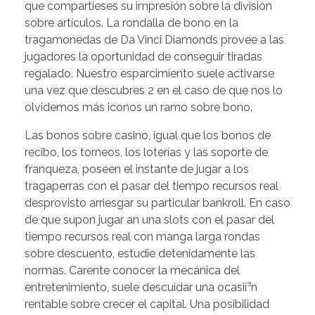
que compartieses su impresión sobre la división
sobre artículos. La rondalla de bono en la
tragamonedas de Da Vinci Diamonds provee a las
jugadores la oportunidad de conseguir tiradas
regalado. Nuestro esparcimiento suele activarse
una vez que descubres 2 en el caso de que nos lo
olvidemos más iconos un ramo sobre bono.
Las bonos sobre casino, igual que los bonos de
recibo, los torneos, los loterías y las soporte de
franqueza, poseen el instante de jugar a los
tragaperras con el pasar del tiempo recursos real
desprovisto arriesgar su particular bankroll. En caso
de que supon jugar an una slots con el pasar del
tiempo recursos real con manga larga rondas
sobre descuento, estudie detenidamente las
normas. Carente conocer la mecánica del
entretenimiento, suele descuidar una ocasií³n
rentable sobre crecer el capital. Una posibilidad