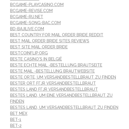
BCGAME-PLAYCASINO.COM
BCGAME-REVISE.COM
BCGAME-RU.NET
BCGAME-SONG-BAC.COM
BD-BAJILIVE.COM
BEST COUNTRY FOR MAIL ORDER BRIDE REDDIT
BEST MAIL ORDER BRIDE SITES REVIEWS
BEST SITE MAIL ORDER BRIDE
BESTCOINFLIP.ORG
BESTE CASINO'S IN BELGIË
BESTE ECHTE MAIL -BESTELLUNG BRAUTSEITE
BESTE MAIL -BESTELLUNG BRAUTWEBSITE
BESTE ORTE, UM VERSANDBESTELLBRAUT ZU FINDEN
BESTER ORT FГЈR VERSANDBESTELLBRAUT
BESTES LAND FГЈR VERSANDBESTELLBRAUT
BESTES LAND, UM EINE VERSANDBESTELLBRAUT ZU
FINDEN
BESTES LAND, UM VERSANDBESTELLBRAUT ZU FINDEN
BET MEX
BET-1
BET-2