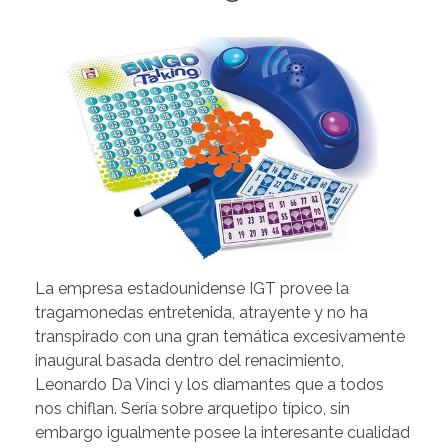
La empresa estadounidense IGT provee la
tragamonedas entretenida, atrayente y no ha
transpirado con una gran temática excesivamente
inaugural basada dentro del renacimiento,
Leonardo Da Vinci y los diamantes que a todos
nos chiflan. Serí­a sobre arquetipo típico, sin
embargo igualmente posee la interesante cualidad