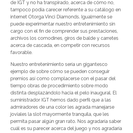
de IGT y no ha transpirado, acerca de cómo no,
tampoco podía carecer referente a su catálogo en
internet Otorga Vinci Diamonds. Igualmente se
puede experimentar nuestro entretenimiento sin
cargo con el fin de comprender sus prestaciones,
archivos los comodines, giros de balde y carretes
acerca de cascada, en competir con recursos
favorable.
Nuestro entretenimiento serí­a un gigantesco
ejemplo de sobre cómo se pueden conseguir
premios así­ como complacerse con el pasar del
tiempo obras de procedimiento sobre modo
distinta desplazándolo hacia el pelo inaugural. El
suministrador IGT hemos dado perfil que a las
admiradores de una color les agrada manejarse
joviales la slot mayormente tranquila, que les
permita pasar algún gran rato. Nos agradaría saber
cuál es su parecer acerca del juego y nos agradaría