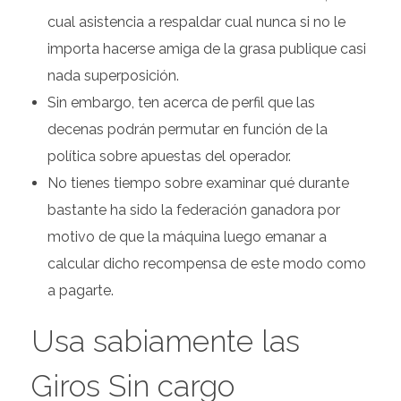
cual asistencia a respaldar cual nunca si no le
importa hacerse amiga de la grasa publique casi
nada superposición.
Sin embargo, ten acerca de perfil que las
decenas podrán permutar en función de la
política sobre apuestas del operador.
No tienes tiempo sobre examinar qué durante
bastante ha sido la federación ganadora por
motivo de que la máquina luego emanar a
calcular dicho recompensa de este modo­ como
a pagarte.
Usa sabiamente las
Giros Sin cargo