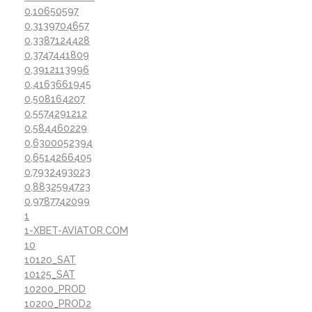
0,10650597
0,3139704657
0,3387124428
0,3747441809
0,3912113996
0,4163661945
0,508164207
0,5574291212
0,584460229
0,6300052394
0,6514266405
0,7932493023
0,8832594723
0,9787742099
1
1-XBET-AVIATOR.COM
10
10120_SAT
10125_SAT
10200_PROD
10200_PROD2