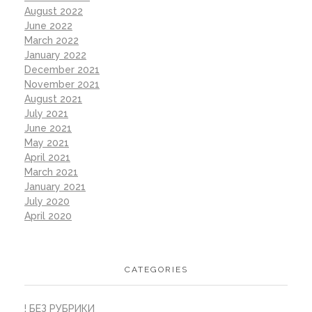
August 2022
June 2022
March 2022
January 2022
December 2021
November 2021
August 2021
July 2021
June 2021
May 2021
April 2021
March 2021
January 2021
July 2020
April 2020
CATEGORIES
! БЕЗ РУБРИКИ