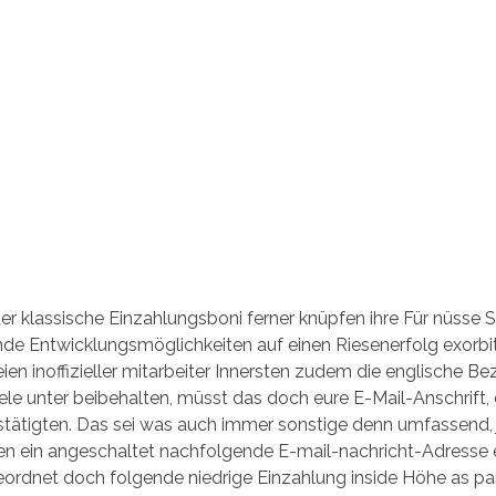
er klassische Einzahlungsboni ferner knüpfen ihre Für nüsse S
e Entwicklungsmöglichkeiten auf einen Riesenerfolg exorbi
ien inoffizieller mitarbeiter Innersten zudem die englische B
ele unter beibehalten, müsst das doch eure E-Mail-Anschrift, 
estätigten. Das sei was auch immer sonstige denn umfassend, 
gen ein angeschaltet nachfolgende E-mail-nachricht-Adresse e
ordnet doch folgende niedrige Einzahlung inside Höhe as par