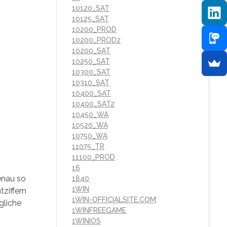
10120_SAT
10125_SAT
10200_PROD
10200_PROD2
10200_SAT
10250_SAT
10300_SAT
10310_SAT
10400_SAT
10400_SAT2
10450_WA
10520_WA
10750_WA
11075_TR
11100_PROD
16
enau so
1840
1WIN
ziffern
1WIN-OFFICIALSITE.COM
gliche
1WINFREEGAME
1WINIOS