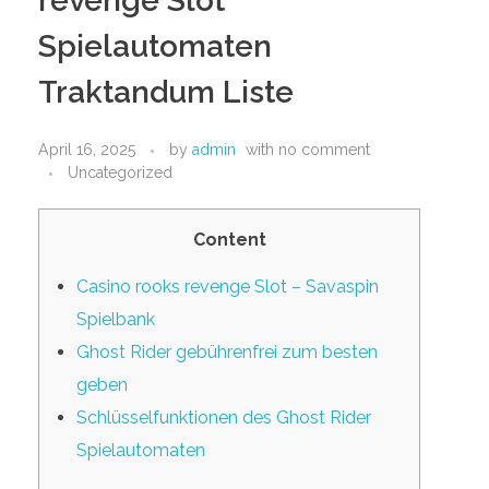
revenge Slot
PORTFOLIO
DESIGN CONSULTANCY
Spielautomaten
TURNKEY SERVICES
Traktandum Liste
CONTACT US
April 16, 2025
by
admin
with
no comment
Uncategorized
.
Content
Casino rooks revenge Slot – Savaspin
Spielbank
Ghost Rider gebührenfrei zum besten
geben
Schlüsselfunktionen des Ghost Rider
Spielautomaten