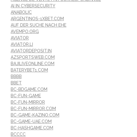
AI IN CYBERSECURITY
ANABOLIC
ARGENTINOS-1XBET.COM
AUF DER SUCHE NACH EHE
AVEMPO.ORG
AVIATOR
AVIATOR.LI
AVIATORDEPOSIT.IN
AZSPORTSWEB.COM
BAJILIVEONLINE.COM
BATERYBET1.COM
BBBB
BBET
BC-BDGAME.COM
BC-FUN-GAME
BC-FUN-MIRROR
BC-FUN-MIRROR.COM
BC-GAME-KAZINO.COM
BC-GAME-UAE.COM
BC-HASHGAME.COM
BCCCC