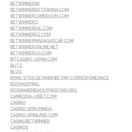
BETWINNERAR
BETWINNERBOTSWANA.COM
BETWINNERCAMEROON.COM
BETWINNERCI
BETWINNEREAL.COM
BETWINNEREG.COM
BETWINNERMADAGASCAR.COM
BETWINNERONLINE.NET
BETWINNERUG.COM
BITCASINO-JAPAN.COM
BLITZ
BLOG
BONS SITES DE MARIГ©E PAR CORRESPONDANCE
BOOKKEEPING
BOSNIANEMBASSYPAKISTAN.ORG
CAMBODIA-1XBET.COM
CASINO
CASINO-SPIN-PANDA
CASINO-SPINLAND.COM
CASINOBETWINNER
CASINOS