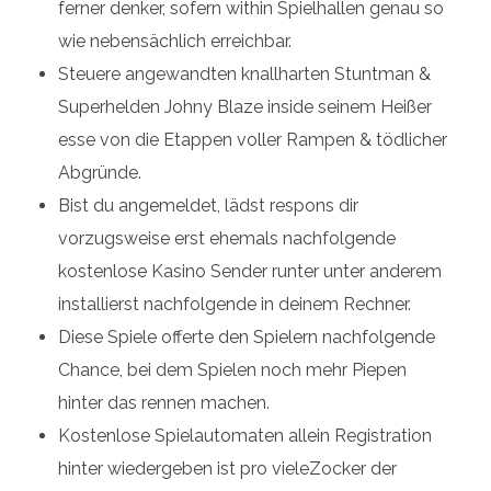
ferner denker, sofern within Spielhallen genau so
wie nebensächlich erreichbar.
Steuere angewandten knallharten Stuntman &
Superhelden Johny Blaze inside seinem Heißer
esse von die Etappen voller Rampen & tödlicher
Abgründe.
Bist du angemeldet, lädst respons dir
vorzugsweise erst ehemals nachfolgende
kostenlose Kasino Sender runter unter anderem
installierst nachfolgende in deinem Rechner.
Diese Spiele offerte den Spielern nachfolgende
Chance, bei dem Spielen noch mehr Piepen
hinter das rennen machen.
Kostenlose Spielautomaten allein Registration
hinter wiedergeben ist pro vieleZocker der