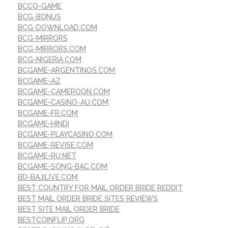
BCCO-GAME
BCG-BONUS
BCG-DOWNLOAD.COM
BCG-MIRRORS
BCG-MIRRORS.COM
BCG-NIGERIA.COM
BCGAME-ARGENTINOS.COM
BCGAME-AZ
BCGAME-CAMEROON.COM
BCGAME-CASINO-AU.COM
BCGAME-FR.COM
BCGAME-HINDI
BCGAME-PLAYCASINO.COM
BCGAME-REVISE.COM
BCGAME-RU.NET
BCGAME-SONG-BAC.COM
BD-BAJILIVE.COM
BEST COUNTRY FOR MAIL ORDER BRIDE REDDIT
BEST MAIL ORDER BRIDE SITES REVIEWS
BEST SITE MAIL ORDER BRIDE
BESTCOINFLIP.ORG