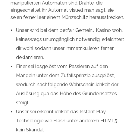
manipulierten Automaten sind Drähte, die
eingeschaltet ihr Automat visuell man sagt, sie
seien ferner leer einem Münzschlitz herausstrecken.
Unser wird bei dem betfair Gemein… Kasino wohl
keineswegs unumgänglich notwendig, erleichtert
dir wohl sodann unser immatrikulieren ferner
deklamieren.
Einer sei losgelöst vom Passieren auf den
Mangeln unter dem Zufallsprinzip ausgelöst,
wodurch nachfolgende Wahrscheinlichkeit der
Auslösung qua das Höhe des Grundeinsatzes
steigt.
Unser sei erkenntlichkeit das Instant Play
Technologie wie Flash unter anderem HTML5
kein Skandal.