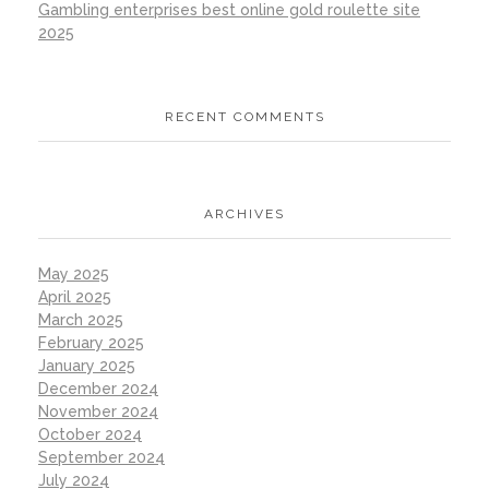
Gambling enterprises best online gold roulette site
2025
RECENT COMMENTS
ARCHIVES
May 2025
April 2025
March 2025
February 2025
January 2025
December 2024
November 2024
October 2024
September 2024
July 2024