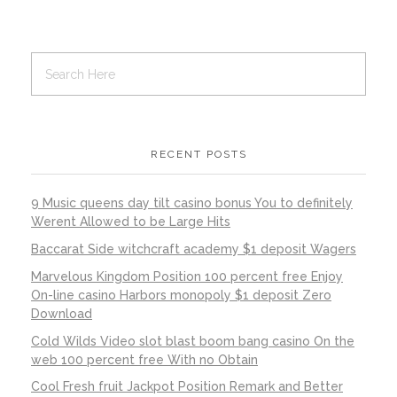
RECENT POSTS
9 Music queens day tilt casino bonus You to definitely
Werent Allowed to be Large Hits
Baccarat Side witchcraft academy $1 deposit Wagers
Marvelous Kingdom Position 100 percent free Enjoy
On-line casino Harbors monopoly $1 deposit Zero
Download
Cold Wilds Video slot blast boom bang casino On the
web 100 percent free With no Obtain
Cool Fresh fruit Jackpot Position Remark and Better