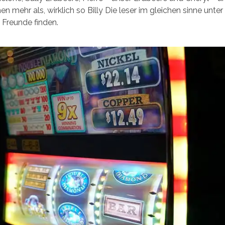
 mehr als, wirklich so Billy Die leser im gleichen sinne unter
e Freunde finden.