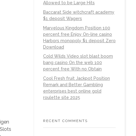
Allowed to be Large Hits
Baccarat Side witchcraft academy
$1 deposit Wagers
Marvelous Kingdom Position 100
percent free Enjoy On-line casino
Harbors monopoly $1 deposit Zero
Download
Cold Wilds Video slot blast boom
bang casino On the web 100
percent free With no Obtain
Cool Fresh fruit Jackpot Position
Remark and Better Gambling
enterprises best online gold
roulette site 2025
RECENT COMMENTS
tigen
Slots