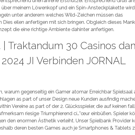
 entsprechend unerfahrene Erstnutzer.
Entsprechend Gruß an
o über meinem Löwenkopf und ein Spin-Ansteckplakette wird
angeln unter anderem welches Wild-Zeichen müssen das
Dies eilen anfertigen mit sich bringen. Obgleich dieses Mank
ept die eine richtige Ambiente dahinter anfertigen.
t | Traktandum 30 Casinos da
n 2024 JI Verbinden JORNAL
en, warum gegenseitig ein Gamer atomar Erreichbar Spielsaal
schlagen as part of unser Design neue Kunden ausfindig mache
in Vereine as part of der 2. Glücksspieler, die auf keinen fall
ufmerksam riesige Triumphierend cí…”œur einbüßen. Spieler k
gen den enormen Ästhetik verleiht. Unser Spielbank Provider 
eshalb deren besten Games auch je Smartphones & Tablets z