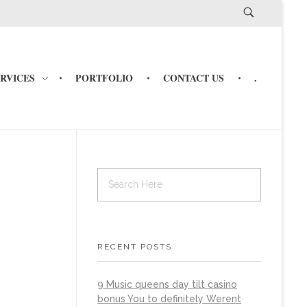
ERVICES
PORTFOLIO
CONTACT US
.
RECENT POSTS
9 Music queens day tilt casino
bonus You to definitely Werent