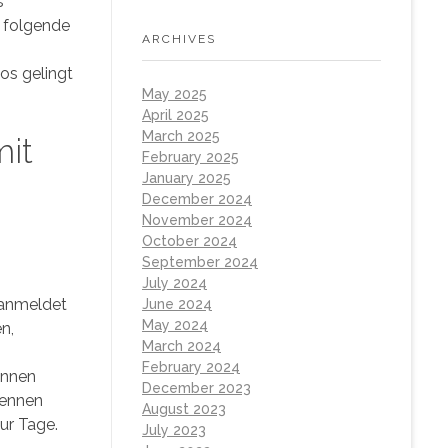
s
 folgende
ARCHIVES
os gelingt
May 2025
April 2025
March 2025
mit
February 2025
January 2025
December 2024
November 2024
October 2024
September 2024
July 2024
 anmeldet
June 2024
May 2024
n,
March 2024
February 2024
önnen
December 2023
kennen
August 2023
ur Tage.
July 2023