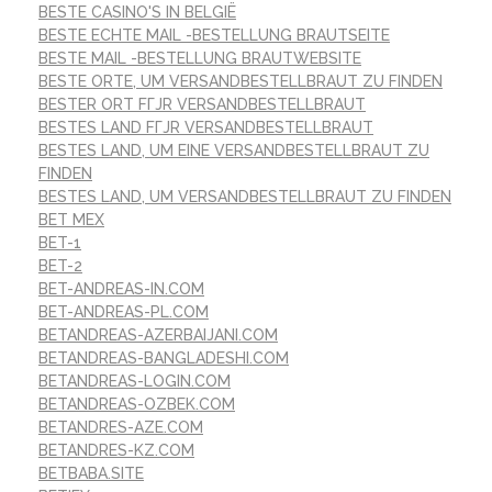
BESTE CASINO'S IN BELGIË
BESTE ECHTE MAIL -BESTELLUNG BRAUTSEITE
BESTE MAIL -BESTELLUNG BRAUTWEBSITE
BESTE ORTE, UM VERSANDBESTELLBRAUT ZU FINDEN
BESTER ORT FГЈR VERSANDBESTELLBRAUT
BESTES LAND FГЈR VERSANDBESTELLBRAUT
BESTES LAND, UM EINE VERSANDBESTELLBRAUT ZU
FINDEN
BESTES LAND, UM VERSANDBESTELLBRAUT ZU FINDEN
BET MEX
BET-1
BET-2
BET-ANDREAS-IN.COM
BET-ANDREAS-PL.COM
BETANDREAS-AZERBAIJANI.COM
BETANDREAS-BANGLADESHI.COM
BETANDREAS-LOGIN.COM
BETANDREAS-OZBEK.COM
BETANDRES-AZE.COM
BETANDRES-KZ.COM
BETBABA.SITE