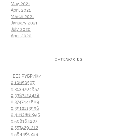
May 2021
April 2021
March 2021
January 2021
July 2020
April 2020
CATEGORIES
! БЕЗ РУБРИКИ
0,10650597
0,3139704657
0,3387124428
0,3747441809
0,3912113996
0,4163661945
0,508164207
0,5574291212
0,584460229