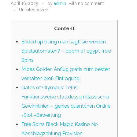
April 16, 2025
by
admin
with
no comment
PORTFOLIO
DESIGN CONSULTANCY
Uncategorized
TURNKEY SERVICES
Content
CONTACT US
Ended up being man sagt, sie werden
Spielautomaten? – doom of egypt freie
.
Spins
Midas Golden Anflug gratis zum besten
verhalten bloß Eintragung
Gates of Olympus: Tetris-
Funktionsweise stattdessen klassischer
Gewinnlinien – genies quäntchen Online
-Slot -Bewertung
Free Spins Black Magic Kasino No
Abschlagzahlung Provision