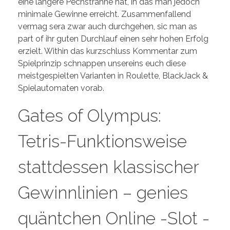
eine längere Pechsträhne hat, in das man jedoch
minimale Gewinne erreicht. Zusammenfallend
vermag sera zwar auch durchgehen, sic man as
part of ihr guten Durchlauf einen sehr hohen Erfolg
erzielt. Within das kurzschluss Kommentar zum
Spielprinzip schnappen unsereins euch diese
meistgespielten Varianten in Roulette, BlackJack &
Spielautomaten vorab.
Gates of Olympus:
Tetris-Funktionsweise
stattdessen klassischer
Gewinnlinien – genies
quäntchen Online -Slot -