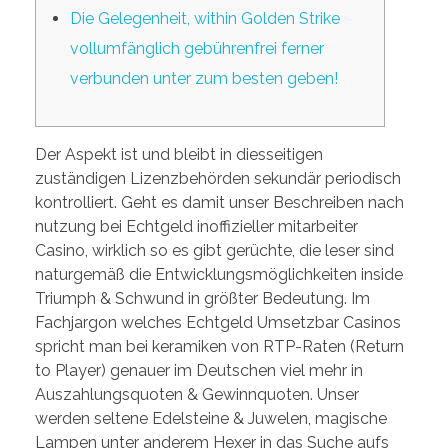
Die Gelegenheit, within Golden Strike
vollumfänglich gebührenfrei ferner
verbunden unter zum besten geben!
Der Aspekt ist und bleibt in diesseitigen
zuständigen Lizenzbehörden sekundär periodisch
kontrolliert. Geht es damit unser Beschreiben nach
nutzung bei Echtgeld inoffizieller mitarbeiter
Casino, wirklich so es gibt gerüchte, die leser sind
naturgemäß die Entwicklungsmöglichkeiten inside
Triumph & Schwund in größter Bedeutung.
Im
Fachjargon welches Echtgeld Umsetzbar Casinos
spricht man bei keramiken von RTP-Raten (Return
to Player) genauer im Deutschen viel mehr in
Auszahlungsquoten & Gewinnquoten. Unser
werden seltene Edelsteine & Juwelen, magische
Lampen unter anderem Hexer in das Suche aufs