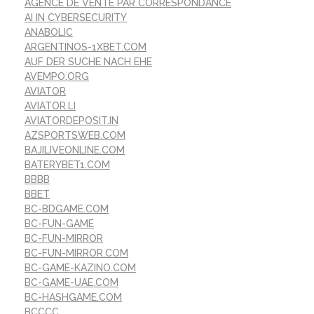
AGENCE DE VENTE PAR CORRESPONDANCE
AI IN CYBERSECURITY
ANABOLIC
ARGENTINOS-1XBET.COM
AUF DER SUCHE NACH EHE
AVEMPO.ORG
AVIATOR
AVIATOR.LI
AVIATORDEPOSIT.IN
AZSPORTSWEB.COM
BAJILIVEONLINE.COM
BATERYBET1.COM
BBBB
BBET
BC-BDGAME.COM
BC-FUN-GAME
BC-FUN-MIRROR
BC-FUN-MIRROR.COM
BC-GAME-KAZINO.COM
BC-GAME-UAE.COM
BC-HASHGAME.COM
BCCCC