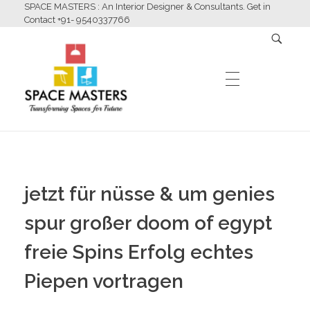
SPACE MASTERS : An Interior Designer & Consultants. Get in
Contact +91- 9540337766
HOME
Space Masters
Interior Designer & Consultants
jetzt für nüsse & um genies
ABOUT US
spur großer doom of egypt
freie Spins Erfolg echtes
SERVICES
Piepen vortragen