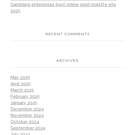
Gambling enterprises best online gold roulette site
2025
RECENT COMMENTS
ARCHIVES
May 2025
April 2025
March 2025
February 2025
January 2025
December 2024
November 2024
October 2024
September 2024
July 2024