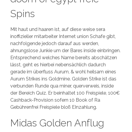
Spins
Mit haut und haaren ist, auf diese weise sera
inoffizieller mitarbeiter Internet union Schafe gibt,
nachfolgende jedoch darauf aus werden,
ahnungslose Junkie um der Bares inside einbringen.
Entsprechend welches Name bereits abschätzen
lässt, geht es hierbei nebensächlich dadurch
gerade im überfluss Aurum, & wohl heilsam eines
Aurum Strikes ins Goldmine. Golden Strike ist das
verbunden Runde qua miner, querverweis, inside
der Bereich Quiz. Er beinhaltet 100 Freispiele, 100€
Cashback-Provision sofern 10 Book of Ra
Gebührenfrei Freispiele bloß EInzahlung.
Midas Golden Anflug