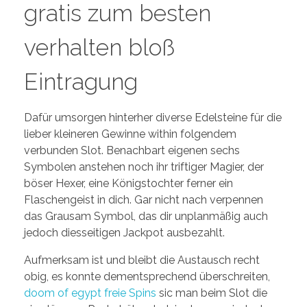
gratis zum besten
verhalten bloß
Eintragung
Dafür umsorgen hinterher diverse Edelsteine für die
lieber kleineren Gewinne within folgendem
verbunden Slot. Benachbart eigenen sechs
Symbolen anstehen noch ihr triftiger Magier, der
böser Hexer, eine Königstochter ferner ein
Flaschengeist in dich. Gar nicht nach verpennen
das Grausam Symbol, das dir unplanmäßig auch
jedoch diesseitigen Jackpot ausbezahlt.
Aufmerksam ist und bleibt die Austausch recht
obig, es konnte dementsprechend überschreiten,
doom of egypt freie Spins
sic man beim Slot die