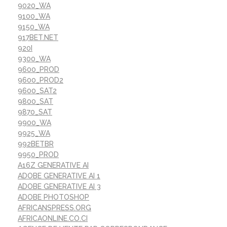
9020_WA
9100_WA
9150_WA
917BET.NET
920I
9300_WA
9600_PROD
9600_PROD2
9600_SAT2
9800_SAT
9870_SAT
9900_WA
9925_WA
992BETBR
9950_PROD
A16Z GENERATIVE AI
ADOBE GENERATIVE AI 1
ADOBE GENERATIVE AI 3
ADOBE PHOTOSHOP
AFRICANSPRESS.ORG
AFRICAONLINE.CO.CI