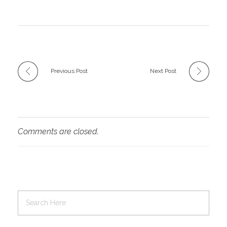
Previous Post
Next Post
Comments are closed.