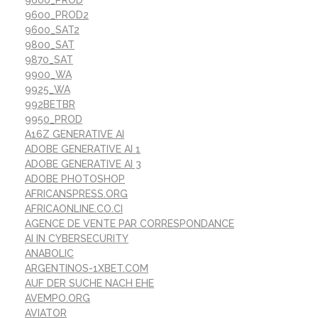
9600_PROD2
9600_SAT2
9800_SAT
9870_SAT
9900_WA
9925_WA
992BETBR
9950_PROD
A16Z GENERATIVE AI
ADOBE GENERATIVE AI 1
ADOBE GENERATIVE AI 3
ADOBE PHOTOSHOP
AFRICANSPRESS.ORG
AFRICAONLINE.CO.CI
AGENCE DE VENTE PAR CORRESPONDANCE
AI IN CYBERSECURITY
ANABOLIC
ARGENTINOS-1XBET.COM
AUF DER SUCHE NACH EHE
AVEMPO.ORG
AVIATOR