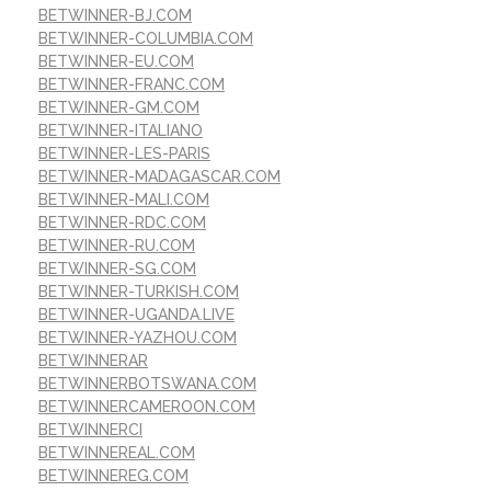
BETWINNER-BJ.COM
BETWINNER-COLUMBIA.COM
BETWINNER-EU.COM
BETWINNER-FRANC.COM
BETWINNER-GM.COM
BETWINNER-ITALIANO
BETWINNER-LES-PARIS
BETWINNER-MADAGASCAR.COM
BETWINNER-MALI.COM
BETWINNER-RDC.COM
BETWINNER-RU.COM
BETWINNER-SG.COM
BETWINNER-TURKISH.COM
BETWINNER-UGANDA.LIVE
BETWINNER-YAZHOU.COM
BETWINNERAR
BETWINNERBOTSWANA.COM
BETWINNERCAMEROON.COM
BETWINNERCI
BETWINNEREAL.COM
BETWINNEREG.COM