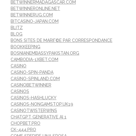
BETWINNERMADAGASCAR.COM
BETWINNERONLINE.NET
BETWINNERUG.COM
BITCASINO-JAPAN.COM
BLITZ
BLOG
BONS SITES DE MARIГ©E PAR CORRESPONDANCE
BOOKKEEPING
BOSNIANEMBASSYPAKISTAN.ORG
CAMBODIA-1XBET.COM
CASINO
CASINO-SPIN-PANDA
CASINO-SPINLAND.COM
CASINOBETWINNER
CASINOS
CASINOS-HASHLUCKY
CASINOS-NONGAMSTOP.UK19
CASINOTWISTERWINS
CHATGPT GENERATIVE AI 1
CHOPBET.PRO
CK-444.PRO
COME SPEDIRE UNA SPOSA