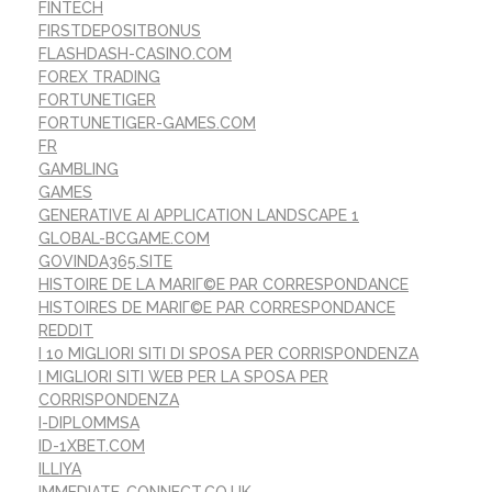
FINTECH
FIRSTDEPOSITBONUS
FLASHDASH-CASINO.COM
FOREX TRADING
FORTUNETIGER
FORTUNETIGER-GAMES.COM
FR
GAMBLING
GAMES
GENERATIVE AI APPLICATION LANDSCAPE 1
GLOBAL-BCGAME.COM
GOVINDA365.SITE
HISTOIRE DE LA MARIГ©E PAR CORRESPONDANCE
HISTOIRES DE MARIГ©E PAR CORRESPONDANCE
REDDIT
I 10 MIGLIORI SITI DI SPOSA PER CORRISPONDENZA
I MIGLIORI SITI WEB PER LA SPOSA PER
CORRISPONDENZA
I-DIPLOMMSA
ID-1XBET.COM
ILLIYA
IMMEDIATE-CONNECT.CO.UK