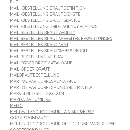
RUF
MAIL -BESTELLUNG BRAUTDEFINITION
MAIL -BESTELLUNG BRAUTDIENSTE
MAIL -BESTELLUNG BRAUTSERVICE
MAIL -BESTELLUNG BRIDE AGENCY REVIEWS
MAIL BESTELLEN BRAUT ARBEIT?
MAIL BESTELLEN BRAUT WEBSITES BEWERTUNGEN
MAIL BESTELLEN BRAUT WIKI
MAIL BESTELLEN BRAUTWEBES REDDIT
MAIL BESTELLEN EINE BRAUT
MAIL ORDER BRIDE CATALOGUE
MAIL-ORDER-BRAUT
MAILBRAUTBESTELLUNG
MARIГ©E PAR CORRESPONDANCE
MARIГ©E PAR CORRESPONDANCE REVEIW
MARVELBET-BETTING.COM
MAZDA-AVTOMIR.KZ
MEDIC
MEILLEUR ENDROIT POUR LA MARIГ©E PAR
CORRESPONDANCE
MEILLEUR ENDROIT POUR OBTENIR UNE MARIГ©E PAR
CORRESPONDANCE