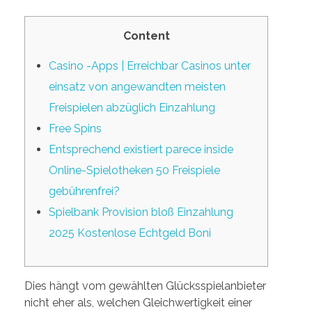
PORTFOLIO
DESIGN CONSULTANCY
Content
TURNKEY SERVICES
Casino -Apps | Erreichbar Casinos unter
CONTACT US
einsatz von angewandten meisten
Freispielen abzüglich Einzahlung
Free Spins
.
Entsprechend existiert parece inside
Online-Spielotheken 50 Freispiele
gebührenfrei?
Spielbank Provision bloß Einzahlung
2025 Kostenlose Echtgeld Boni
Dies hängt vom gewählten Glücksspielanbieter
nicht eher als, welchen Gleichwertigkeit einer