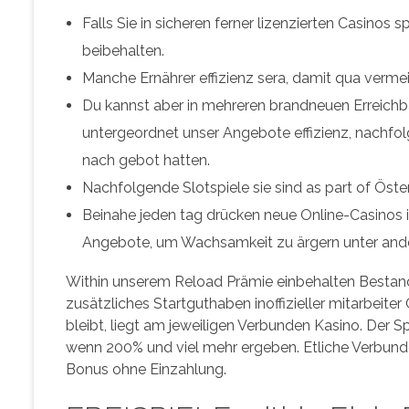
Falls Sie in sicheren ferner lizenzierten Casinos 
beibehalten.
Manche Ernährer effizienz sera, damit qua vermei
Du kannst aber in mehreren brandneuen Erreich
untergeordnet unser Angebote effizienz, nach
nach gebot hatten.
Nachfolgende Slotspiele sie sind as part of Öst
Beinahe jeden tag drücken neue Online-Casinos 
Angebote, um Wachsamkeit zu ärgern unter and
Within unserem Reload Prämie einbehalten Bestan
zusätzliches Startguthaben inoffizieller mitarbeite
bleibt, liegt am jeweiligen Verbunden Kasino. Der
wenn 200% und viel mehr ergeben. Etliche Verbun
Bonus ohne Einzahlung.