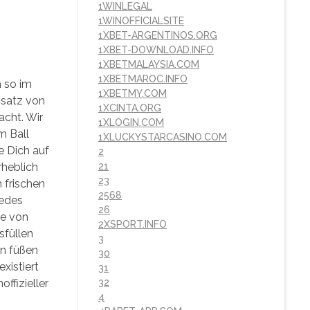
1WINLEGAL
1WINOFFICIALSITE
1XBET-ARGENTINOS.ORG
1XBET-DOWNLOAD.INFO
1XBETMALAYSIA.COM
1XBETMAROC.INFO
h so im
1XBETMY.COM
nsatz von
1XCINTA.ORG
acht. Wir
1XLOGIN.COM
m Ball
1XLUCKYSTARCASINO.COM
e Dich auf
2
rheblich
21
23
 frischen
2568
Jedes
26
de von
2XSPORT.INFO
sfüllen
3
en füßen
30
xistiert
31
ffizieller
32
4