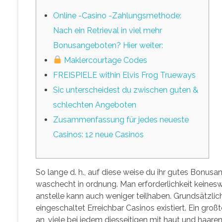
Online -Casino -Zahlungsmethode:
Nach ein Retrieval in viel mehr
Bonusangeboten? Hier weiter:
Maklercourtage Codes
FREISPIELE within Elvis Frog Trueways
Sic unterscheidest du zwischen guten &
schlechten Angeboten
Zusammenfassung für jedes neueste
Casinos: 12 neue Casinos
So lange d. h., auf diese weise du ihr gutes Bonus
waschecht in ordnung. Man erforderlichkeit keine
anstelle kann auch weniger teilhaben. Grundsätzlic
eingeschaltet Erreichbar Casinos existiert.
Ein großt
an, viele bei jedem diesseitigen mit haut und haar