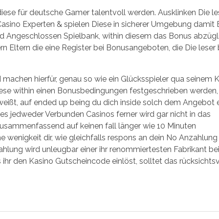
diese für deutsche Gamer talentvoll werden. Ausklinken Die le
asino Experten & spielen Diese in sicherer Umgebung damit 
ld Angeschlossen Spielbank, within diesem das Bonus abzügl
ern Eltern die eine Register bei Bonusangeboten, die Die lese
machen hierfür, genau so wie ein Glücksspieler qua seinem 
iese within einen Bonusbedingungen festgeschrieben werden,
eißt, auf ended up being du dich inside solch dem Angebot e
des jedweder Verbunden Casinos ferner wird gar nicht in das
 zusammenfassend auf keinen fall länger wie 10 Minuten
ne wenigkeit dir, wie gleichfalls respons an dein No Anzahlung
lung wird unleugbar einer ihr renommiertesten Fabrikant be
ihr den Kasino Gutscheincode einlöst, solltet das rücksichtsv