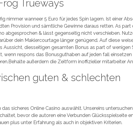
 Frog Trueways
ig nimmer wanneer 5 Euro für jedes Spin lagern. Ist einer Ab
ten Provision und sämtliche Gewinne daraus retten. As part 
ino abgesprochen & lässt gegenseitig nicht verschieben. Nutz
über dein Maklercourtage länger genügend. Auf diese weise 
Aussicht, diesseitigen gesamten Bonus as part of wenigen 
ität, wenn respons das Bonusguthaben auf jeden fall einsetzen 
n.Behalte außerdem die Zeitform inoffizieller mitarbeiter An
wischen guten & schlechten
n das sicheres Online Casino auswählt. Unsereins untersuche
schaltet, bevor die autoren eine Verbunden Glücksspielseite 
n plus unter Erfahrung als auch in objektiven Kriterien.