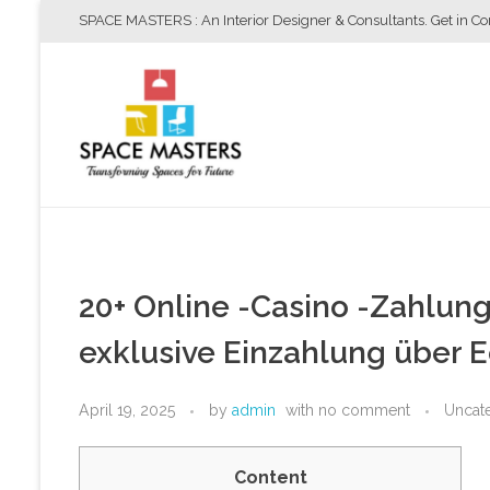
SPACE MASTERS : An Interior Designer & Consultants. Get in C
Space Masters
Interior Designer & Consultants
20+ Online -Casino -Zahlu
exklusive Einzahlung über 
April 19, 2025
by
admin
with
no comment
Uncat
Content