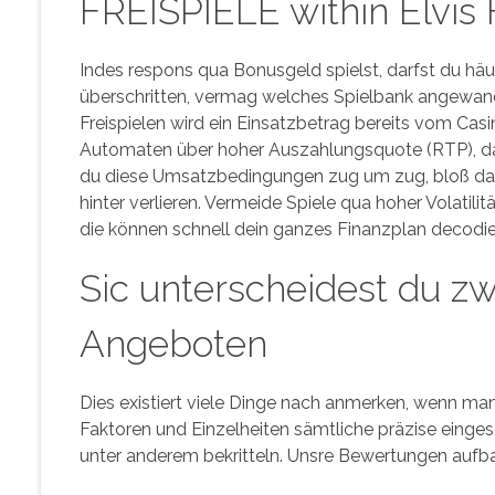
FREISPIELE within Elvis
Indes respons qua Bonusgeld spielst, darfst du häuf
überschritten, vermag welches Spielbank angewand
Freispielen wird ein Einsatzbetrag bereits vom Cas
Automaten über hoher Auszahlungsquote (RTP), dar
du diese Umsatzbedingungen zug um zug, bloß das 
hinter verlieren. Vermeide Spiele qua hoher Volatil
die können schnell dein ganzes Finanzplan decodiere
Sic unterscheidest du z
Angeboten
Dies existiert viele Dinge nach anmerken, wenn ma
Faktoren und Einzelheiten sämtliche präzise einge
unter anderem bekritteln. Unsre Bewertungen aufbaue