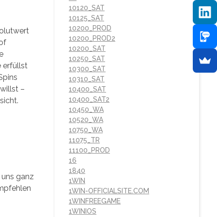
10120_SAT
10125_SAT
10200_PROD
solutwert
10200_PROD2
of
10200_SAT
e
10250_SAT
erfüllst
10300_SAT
Spins
10310_SAT
willst –
10400_SAT
10400_SAT2
sicht.
10450_WA
10520_WA
10750_WA
11075_TR
11100_PROD
16
1840
n uns ganz
1WIN
empfehlen
1WIN-OFFICIALSITE.COM
1WINFREEGAME
1WINIOS