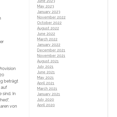
June 2023
May 2023
January 2023
November 2022
m
October 2022
August 2022
June 2022
March 2022
er
January 2022
December 2021
November 2021
August 2021
July 2021
Provision
June 2021
20
May 2021
ng beträgt
April 2021
 auf
March 2021
 sind. In
January 2021
July 2020
hed“,
April 2020
aaren von