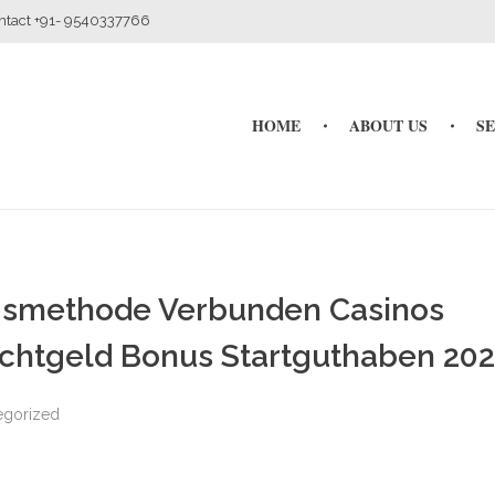
ontact +91- 9540337766
HOME
ABOUT US
S
ngsmethode Verbunden Casinos
Echtgeld Bonus Startguthaben 20
egorized