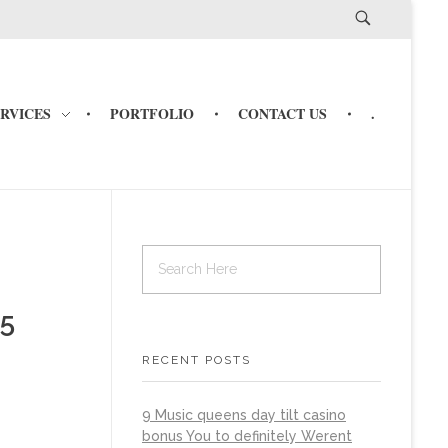
ERVICES
PORTFOLIO
CONTACT US
.
25
RECENT POSTS
9 Music queens day tilt casino
bonus You to definitely Werent