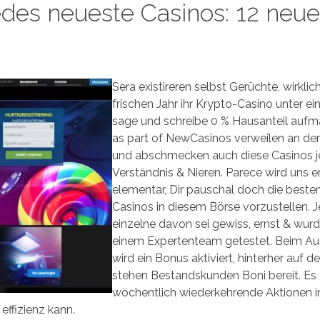
des neueste Casinos: 12 neue
Sera existireren selbst Gerüchte, wirklic
frischen Jahr ihr Krypto-Casino unter ei
sage und schreibe 0 % Hausanteil aufm
as part of NewCasinos verweilen an de
und abschmecken auch diese Casinos j
Verständnis & Nieren. Parece wird uns e
elementar, Dir pauschal doch die besten
Casinos in diesem Börse vorzustellen. 
einzelne davon sei gewiss, ernst & wur
einem Expertenteam getestet. Beim Au
wird ein Bonus aktiviert, hinterher auf d
stehen Bestandskunden Boni bereit. Es e
wöchentlich wiederkehrende Aktionen ino
ffizienz kann.