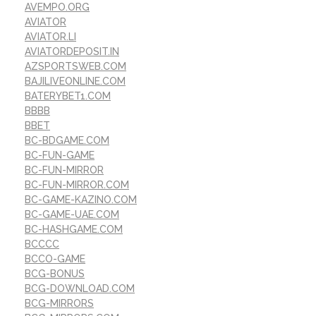
AVEMPO.ORG
AVIATOR
AVIATOR.LI
AVIATORDEPOSIT.IN
AZSPORTSWEB.COM
BAJILIVEONLINE.COM
BATERYBET1.COM
BBBB
BBET
BC-BDGAME.COM
BC-FUN-GAME
BC-FUN-MIRROR
BC-FUN-MIRROR.COM
BC-GAME-KAZINO.COM
BC-GAME-UAE.COM
BC-HASHGAME.COM
BCCCC
BCCO-GAME
BCG-BONUS
BCG-DOWNLOAD.COM
BCG-MIRRORS