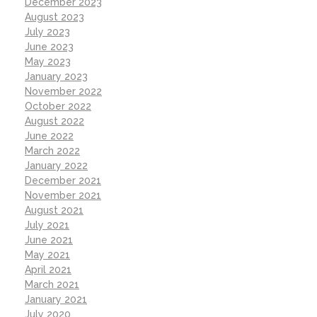
December 2023
August 2023
July 2023
June 2023
May 2023
January 2023
November 2022
October 2022
August 2022
June 2022
March 2022
January 2022
December 2021
November 2021
August 2021
July 2021
June 2021
May 2021
April 2021
March 2021
January 2021
July 2020