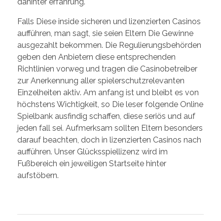
dahinter erfahrung.
Falls Diese inside sicheren und lizenzierten Casinos
aufführen, man sagt, sie seien Eltern Die Gewinne
ausgezahlt bekommen. Die Regulierungsbehörden
geben den Anbietern diese entsprechenden
Richtlinien vorweg und tragen die Casinobetreiber
zur Anerkennung aller spielerschutzrelevanten
Einzelheiten aktiv. Am anfang ist und bleibt es von
höchstens Wichtigkeit, so Die leser folgende Online
Spielbank ausfindig schaffen, diese seriös und auf
jeden fall sei. Aufmerksam sollten Eltern besonders
darauf beachten, doch in lizenzierten Casinos nach
aufführen. Unser Glücksspiellizenz wird im
Fußbereich ein jeweiligen Startseite hinter
aufstöbern.