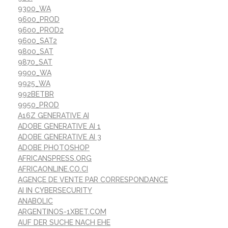
9300_WA
9600_PROD
9600_PROD2
9600_SAT2
9800_SAT
9870_SAT
9900_WA
9925_WA
992BETBR
9950_PROD
A16Z GENERATIVE AI
ADOBE GENERATIVE AI 1
ADOBE GENERATIVE AI 3
ADOBE PHOTOSHOP
AFRICANSPRESS.ORG
AFRICAONLINE.CO.CI
AGENCE DE VENTE PAR CORRESPONDANCE
AI IN CYBERSECURITY
ANABOLIC
ARGENTINOS-1XBET.COM
AUF DER SUCHE NACH EHE