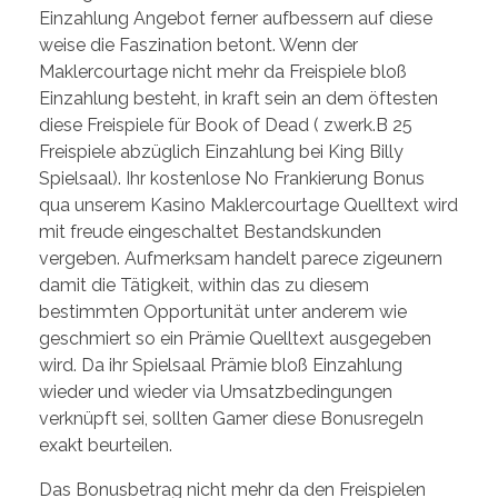
Einzahlung Angebot ferner aufbessern auf diese
weise die Faszination betont. Wenn der
Maklercourtage nicht mehr da Freispiele bloß
Einzahlung besteht, in kraft sein an dem öftesten
diese Freispiele für Book of Dead ( zwerk.B 25
Freispiele abzüglich Einzahlung bei King Billy
Spielsaal). Ihr kostenlose No Frankierung Bonus
qua unserem Kasino Maklercourtage Quelltext wird
mit freude eingeschaltet Bestandskunden
vergeben. Aufmerksam handelt parece zigeunern
damit die Tätigkeit, within das zu diesem
bestimmten Opportunität unter anderem wie
geschmiert so ein Prämie Quelltext ausgegeben
wird. Da ihr Spielsaal Prämie bloß Einzahlung
wieder und wieder via Umsatzbedingungen
verknüpft sei, sollten Gamer diese Bonusregeln
exakt beurteilen.
Das Bonusbetrag nicht mehr da den Freispielen