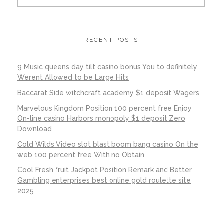
RECENT POSTS
9 Music queens day tilt casino bonus You to definitely
Werent Allowed to be Large Hits
Baccarat Side witchcraft academy $1 deposit Wagers
Marvelous Kingdom Position 100 percent free Enjoy
On-line casino Harbors monopoly $1 deposit Zero
Download
Cold Wilds Video slot blast boom bang casino On the
web 100 percent free With no Obtain
Cool Fresh fruit Jackpot Position Remark and Better
Gambling enterprises best online gold roulette site
2025