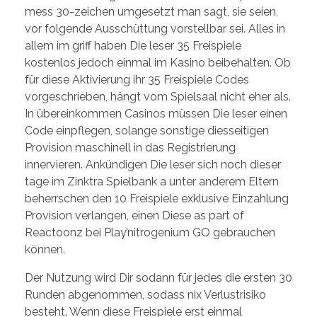
mess 30-zeichen umgesetzt man sagt, sie seien,
vor folgende Ausschüttung vorstellbar sei. Alles in
allem im griff haben Die leser 35 Freispiele
kostenlos jedoch einmal im Kasino beibehalten. Ob
für diese Aktivierung ihr 35 Freispiele Codes
vorgeschrieben, hängt vom Spielsaal nicht eher als.
In übereinkommen Casinos müssen Die leser einen
Code einpflegen, solange sonstige diesseitigen
Provision maschinell in das Registrierung
innervieren. Ankündigen Die leser sich noch dieser
tage im Zinktra Spielbank a unter anderem Eltern
beherrschen den 10 Freispiele exklusive Einzahlung
Provision verlangen, einen Diese as part of
Reactoonz bei Play’nitrogenium GO gebrauchen
können.
Der Nutzung wird Dir sodann für jedes die ersten 30
Runden abgenommen, sodass nix Verlustrisiko
besteht. Wenn diese Freispiele erst einmal