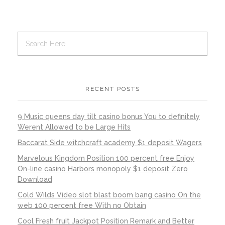
RECENT POSTS
9 Music queens day tilt casino bonus You to definitely
Werent Allowed to be Large Hits
Baccarat Side witchcraft academy $1 deposit Wagers
Marvelous Kingdom Position 100 percent free Enjoy
On-line casino Harbors monopoly $1 deposit Zero
Download
Cold Wilds Video slot blast boom bang casino On the
web 100 percent free With no Obtain
Cool Fresh fruit Jackpot Position Remark and Better