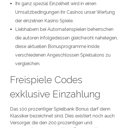
Ihr ganz spezial Einzelheit wird in einen
Umsatzbedingungen ihr Casinos unser Wertung
der einzelnen Kasino Spiele.
Liebhabern bei Automatenspielen beherrschen
die autoren infolgedessen gleichwohl nahelegen,
diese aktuellen Bonusprogramme inside
verschiedenen Angeschlossen Spielsalons zu
vergleichen.
Freispiele Codes
exklusive Einzahlung
Das 100 prozentiger Spielbank Bonus darf denn
Klassiker bezeichnet sind. Dies existiert noch auch
Versorger, die den 200 prozentigen und