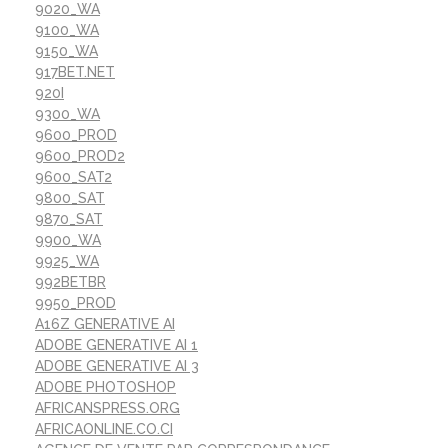
9020_WA
9100_WA
9150_WA
917BET.NET
920I
9300_WA
9600_PROD
9600_PROD2
9600_SAT2
9800_SAT
9870_SAT
9900_WA
9925_WA
992BETBR
9950_PROD
A16Z GENERATIVE AI
ADOBE GENERATIVE AI 1
ADOBE GENERATIVE AI 3
ADOBE PHOTOSHOP
AFRICANSPRESS.ORG
AFRICAONLINE.CO.CI