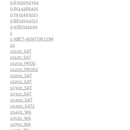
0,6300052394
0,6514266405
0,7932493023
0,8832594723
0,9787742099
1
1-XBET-AVIATOR.COM
10
10120_SAT
10125_SAT
10200_PROD
10200_PROD2
10200_SAT
10250_SAT
10300_SAT
10310_SAT
10400_SAT
10400_SAT2
10450_WA
10520_WA
10750_WA