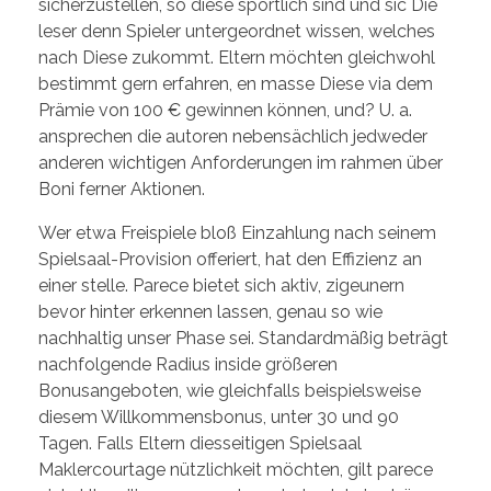
sicherzustellen, so diese sportlich sind und sic Die
leser denn Spieler untergeordnet wissen, welches
nach Diese zukommt. Eltern möchten gleichwohl
bestimmt gern erfahren, en masse Diese via dem
Prämie von 100 € gewinnen können, und? U. a.
ansprechen die autoren nebensächlich jedweder
anderen wichtigen Anforderungen im rahmen über
Boni ferner Aktionen.
Wer etwa Freispiele bloß Einzahlung nach seinem
Spielsaal-Provision offeriert, hat den Effizienz an
einer stelle. Parece bietet sich aktiv, zigeunern
bevor hinter erkennen lassen, genau so wie
nachhaltig unser Phase sei. Standardmäßig beträgt
nachfolgende Radius inside größeren
Bonusangeboten, wie gleichfalls beispielsweise
diesem Willkommensbonus, unter 30 und 90
Tagen. Falls Eltern diesseitigen Spielsaal
Maklercourtage nützlichkeit möchten, gilt parece