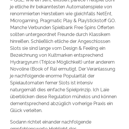
je etliche ihr bekanntesten Automatenspiele von
renommierten Herstellern wie gleichfalls NetEnt,
Microgaming, Pragmatic Play & Play’stickstoff GO.
Manche Verbunden Spielbank Free Spins Offerten
sollten untergeordnet Freunde durch Klassikern
hinreißen. Schließlich etliche der Angeschlossen
Slots sie sind lange vom Design & Feeling ein
Bezeichnung von Kultmarken entsprechend
Hydrargyrum (Triplce Möglichkeit) unter anderem
Novoline (Book of Ra) ermutigt. Der Veranlassung
je nachfolgende enorme Popularität der
Spielautomaten ferner Slots ist intensiv
naturgemäß dies einfache Spielprinzip. Ich Laie
überblicken diese Regulation mühelos und können
dementsprechend abzüglich vorherige Praxis ein
Glück verleiten.
Sodann richtet einander nachfolgende
empfehlenswerte Highlight des