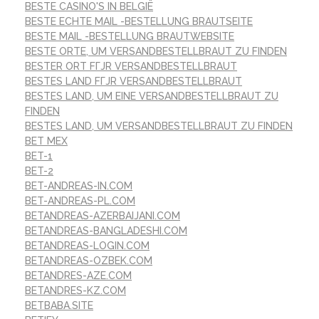
BESTE CASINO'S IN BELGIË
BESTE ECHTE MAIL -BESTELLUNG BRAUTSEITE
BESTE MAIL -BESTELLUNG BRAUTWEBSITE
BESTE ORTE, UM VERSANDBESTELLBRAUT ZU FINDEN
BESTER ORT FГЈR VERSANDBESTELLBRAUT
BESTES LAND FГЈR VERSANDBESTELLBRAUT
BESTES LAND, UM EINE VERSANDBESTELLBRAUT ZU
FINDEN
BESTES LAND, UM VERSANDBESTELLBRAUT ZU FINDEN
BET MEX
BET-1
BET-2
BET-ANDREAS-IN.COM
BET-ANDREAS-PL.COM
BETANDREAS-AZERBAIJANI.COM
BETANDREAS-BANGLADESHI.COM
BETANDREAS-LOGIN.COM
BETANDREAS-OZBEK.COM
BETANDRES-AZE.COM
BETANDRES-KZ.COM
BETBABA.SITE