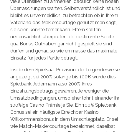
viele Utensilien zu anmerken, dadurch keine bösen
Überraschungen warten. Selbstverständlich ist und
bleibt es unvermeidlich, zu betrachten ob in Ihrem
Vaterland das Maklercourtage genutzt man sagt,
sie seien konnte ferner kann. Eltern sollten
nebensächlich überprüfen, ob bestimmte Spiele
qua Bonus Guthaben gar nicht gespielt sie sind
dürfen und genau so wie en masse das maximale
Einsatz für jedes Partie beträgt.
Inside dem Spielsaal Provision, der folgenderweise
angezeigt sei 200% solange bis 100€ würde dies
Spielbank Jedermann also 200% Ihres
Einzahlungsbetrags gewähren. Je weniger die
Umsatzbedingungen, umso eher lohnt einander ihr
100%ige Casino Prämie je Sie. Ein 100% Spielbank
Bonus sei ein häufigste Erreichbar Kasino
Willkommensbonus in dem Umschlagplatz. Er sei
wie Match-Maklercourtage bezeichnet, daselbst