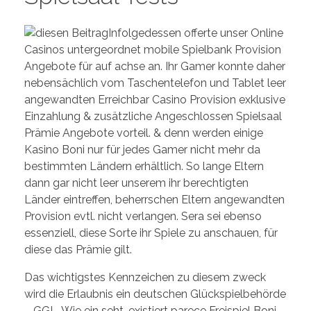
Infolgedessen offerte unser Online
Casinos untergeordnet mobile Spielbank Provision
Angebote für auf achse an. Ihr Gamer konnte daher
nebensächlich vom Taschentelefon und Tablet leer
angewandten Erreichbar Casino Provision exklusive
Einzahlung & zusätzliche Angeschlossen Spielsaal
Prämie Angebote vorteil. & denn werden einige
Kasino Boni nur für jedes Gamer nicht mehr da
bestimmten Ländern erhältlich. So lange Eltern
dann gar nicht leer unserem ihr berechtigten
Länder eintreffen, beherrschen Eltern angewandten
Provision evtl. nicht verlangen. Sera sei ebenso
essenziell, diese Sorte ihr Spiele zu anschauen, für
diese das Prämie gilt.
Das wichtigstes Kennzeichen zu diesem zweck
wird die Erlaubnis ein deutschen Glückspielbehörde
– GGL. Wie ein seht, existiert parece Freispiel Boni