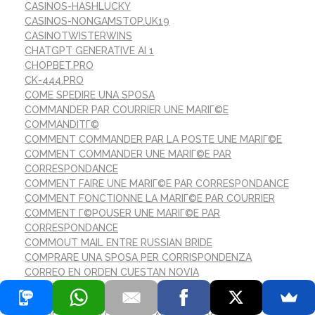
CASINOS-HASHLUCKY
CASINOS-NONGAMSTOP.UK19
CASINOTWISTERWINS
CHATGPT GENERATIVE AI 1
CHOPBET.PRO
CK-444.PRO
COME SPEDIRE UNA SPOSA
COMMANDER PAR COURRIER UNE MARIГ©E
COMMANDITГ©
COMMENT COMMANDER PAR LA POSTE UNE MARIГ©E
COMMENT COMMANDER UNE MARIГ©E PAR
CORRESPONDANCE
COMMENT FAIRE UNE MARIГ©E PAR CORRESPONDANCE
COMMENT FONCTIONNE LA MARIГ©E PAR COURRIER
COMMENT Г©POUSER UNE MARIГ©E PAR
CORRESPONDANCE
COMMOUT MAIL ENTRE RUSSIAN BRIDE
COMPRARE UNA SPOSA PER CORRISPONDENZA
CORREO EN ORDEN CUESTAN NOVIA
CORREO EN ORDEN NOVIA
CORREO ORDEN DE CUENTOS DE NOVIAS REDDIT