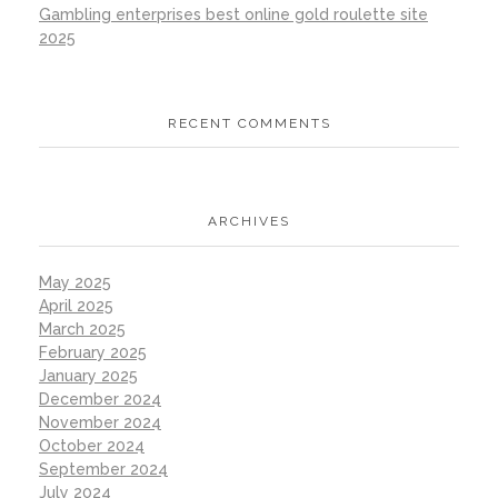
Gambling enterprises best online gold roulette site
2025
RECENT COMMENTS
ARCHIVES
May 2025
April 2025
March 2025
February 2025
January 2025
December 2024
November 2024
October 2024
September 2024
July 2024