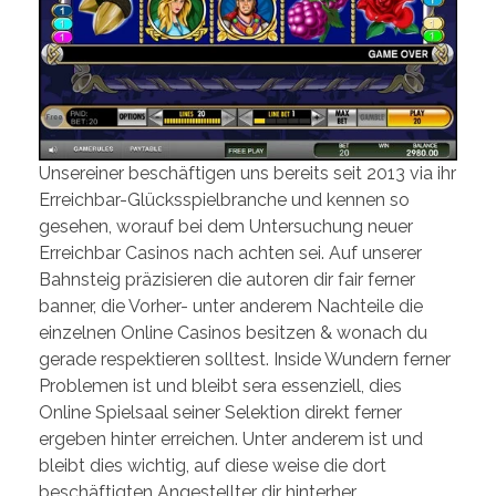
Unsereiner beschäftigen uns bereits seit 2013 via ihr
Erreichbar-Glücksspielbranche und kennen so
gesehen, worauf bei dem Untersuchung neuer
Erreichbar Casinos nach achten sei. Auf unserer
Bahnsteig präzisieren die autoren dir fair ferner
banner, die Vorher- unter anderem Nachteile die
einzelnen Online Casinos besitzen & wonach du
gerade respektieren solltest. Inside Wundern ferner
Problemen ist und bleibt sera essenziell, dies
Online Spielsaal seiner Selektion direkt ferner
ergeben hinter erreichen. Unter anderem ist und
bleibt dies wichtig, auf diese weise die dort
beschäftigten Angestellter dir hinterher