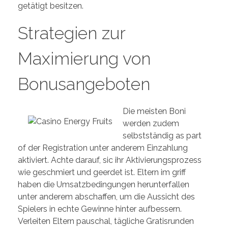
getätigt besitzen.
Strategien zur
Maximierung von
Bonusangeboten
Die meisten Boni
werden zudem
selbstständig as part
of der Registration unter anderem Einzahlung
aktiviert. Achte darauf, sic ihr Aktivierungsprozess
wie geschmiert und geerdet ist. Eltern im griff
haben die Umsatzbedingungen herunterfallen
unter anderem abschaffen, um die Aussicht des
Spielers in echte Gewinne hinter aufbessern.
Verleiten Eltern pauschal, tägliche Gratisrunden