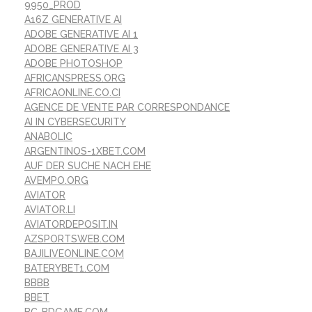
9950_PROD
A16Z GENERATIVE AI
ADOBE GENERATIVE AI 1
ADOBE GENERATIVE AI 3
ADOBE PHOTOSHOP
AFRICANSPRESS.ORG
AFRICAONLINE.CO.CI
AGENCE DE VENTE PAR CORRESPONDANCE
AI IN CYBERSECURITY
ANABOLIC
ARGENTINOS-1XBET.COM
AUF DER SUCHE NACH EHE
AVEMPO.ORG
AVIATOR
AVIATOR.LI
AVIATORDEPOSIT.IN
AZSPORTSWEB.COM
BAJILIVEONLINE.COM
BATERYBET1.COM
BBBB
BBET
BC-BDGAME.COM