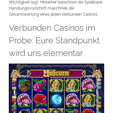
Wichtigkeit legt. Hinterher berechnet die Spielbank
Handlungsvorschrift maschinell die
Gesamtwertung eines jeden Verbunden Casinos.
Verbunden Casinos im
Probe: Eure Standpunkt
wird uns elementar