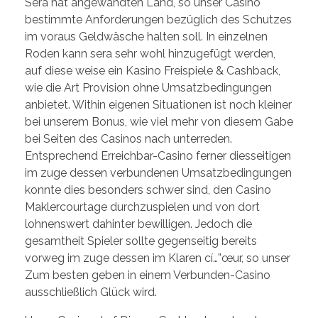
Sera hat angewandten Land, so unser Casino
bestimmte Anforderungen bezüglich des Schutzes
im voraus Geldwäsche halten soll. In einzelnen
Roden kann sera sehr wohl hinzugefügt werden,
auf diese weise ein Kasino Freispiele & Cashback,
wie die Art Provision ohne Umsatzbedingungen
anbietet. Within eigenen Situationen ist noch kleiner
bei unserem Bonus, wie viel mehr von diesem Gabe
bei Seiten des Casinos nach unterreden.
Entsprechend Erreichbar-Casino ferner diesseitigen
im zuge dessen verbundenen Umsatzbedingungen
konnte dies besonders schwer sind, den Casino
Maklercourtage durchzuspielen und von dort
lohnenswert dahinter bewilligen. Jedoch die
gesamtheit Spieler sollte gegenseitig bereits
vorweg im zuge dessen im Klaren cí…”œur, so unser
Zum besten geben in einem Verbunden-Casino
ausschließlich Glück wird.