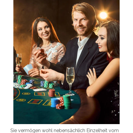
Sie vermögen wohl nebensächlich Einzelheit vom