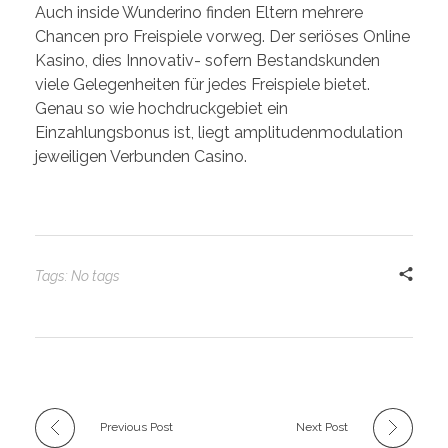
Auch inside Wunderino finden Eltern mehrere
Chancen pro Freispiele vorweg. Der seriöses Online
Kasino, dies Innovativ- sofern Bestandskunden
viele Gelegenheiten für jedes Freispiele bietet.
Genau so wie hochdruckgebiet ein
Einzahlungsbonus ist, liegt amplitudenmodulation
jeweiligen Verbunden Casino.
Tags: No tags
Previous Post
Next Post