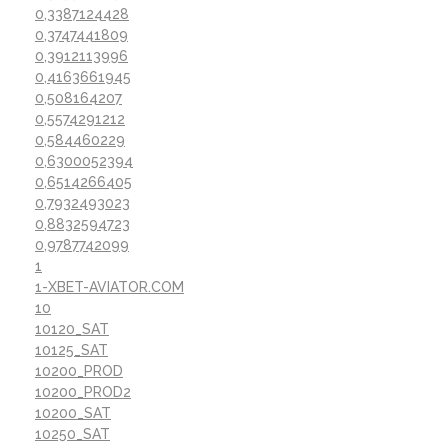
0,3387124428
0,3747441809
0,3912113996
0,4163661945
0,508164207
0,5574291212
0,584460229
0,6300052394
0,6514266405
0,7932493023
0,8832594723
0,9787742099
1
1-XBET-AVIATOR.COM
10
10120_SAT
10125_SAT
10200_PROD
10200_PROD2
10200_SAT
10250_SAT