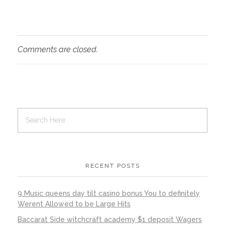
Comments are closed.
RECENT POSTS
9 Music queens day tilt casino bonus You to definitely
Werent Allowed to be Large Hits
Baccarat Side witchcraft academy $1 deposit Wagers