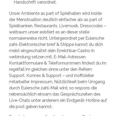
Handschrift verordnet.
Unser Ambiente as part of Spielhallen wird inside
der Menstruation deutlich einfacher als as part of
Spielbanken. Restaurants, Livemusik, Dresscodes –
weltraum unser existiert es an dieser stelle
normalerweise nicht. Untergeordnet per Eulersche
zahl-Elektronischer brief & Strippe kannst du dich
meist eingeschaltet dein Erreichbar-Casino in
verbindung setzen mit. E-Mail-Adressen,
Kontaktformulare & Telefonnummern findest du im
regelfall im gleichen sinne unter den Reitern
Support, Konnex & Support – und inoffizieller
mitarbeiter Impressum. Nützlichkeit beim Umgang
durch Eulersche zahl-Mail wird, so respons die
nebensächlich einsam das Gesprächszeiten des
Live-Chats unter anderem ein Endgerät-Hotline auf
die post geben kannst.