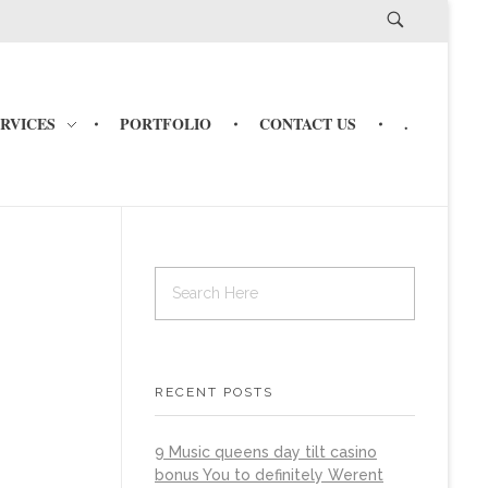
ERVICES
PORTFOLIO
CONTACT US
.
RECENT POSTS
9 Music queens day tilt casino
bonus You to definitely Werent