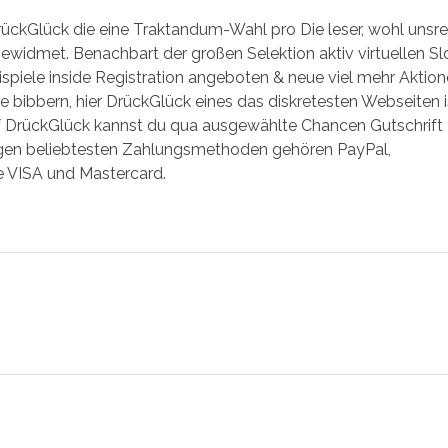
DrückGlück die eine Traktandum-Wahl pro Die leser, wohl unsre
widmet. Benachbart der großen Selektion aktiv virtuellen Slo
iele inside Registration angeboten & neue viel mehr Aktion
ne bibbern, hier DrückGlück eines das diskretesten Webseiten 
 of DrückGlück kannst du qua ausgewählte Chancen Gutschrift
itigen beliebtesten Zahlungsmethoden gehören PayPal,
e VISA und Mastercard.