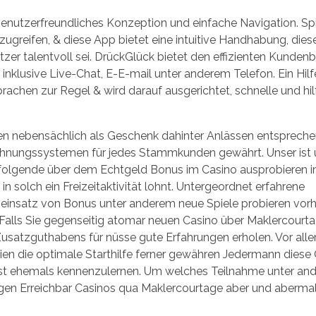
utzerfreundliches Konzeption und einfache Navigation. Spi
zugreifen, & diese App bietet eine intuitive Handhabung, die
tzer talentvoll sei. DrückGlück bietet den effizienten Kunden
 inklusive Live-Chat, E-E-mail unter anderem Telefon. Ein Hilf
achen zur Regel & wird darauf ausgerichtet, schnelle und hil
gen nebensächlich als Geschenk dahinter Anlässen entsprech
ohnungssystemen für jedes Stammkunden gewährt. Unser ist 
folgende über dem Echtgeld Bonus im Casino ausprobieren im
in solch ein Freizeitaktivität lohnt. Untergeordnet erfahrene
r einsatz von Bonus unter anderem neue Spiele probieren vor
Falls Sie gegenseitig atomar neuen Casino über Maklercourt
 Zusatzguthabens für nüsse gute Erfahrungen erholen. Vor all
en die optimale Starthilfe ferner gewähren Jedermann diese 
rst ehemals kennenzulernen. Um welches Teilnahme unter an
fangen Erreichbar Casinos qua Maklercourtage aber und aberma