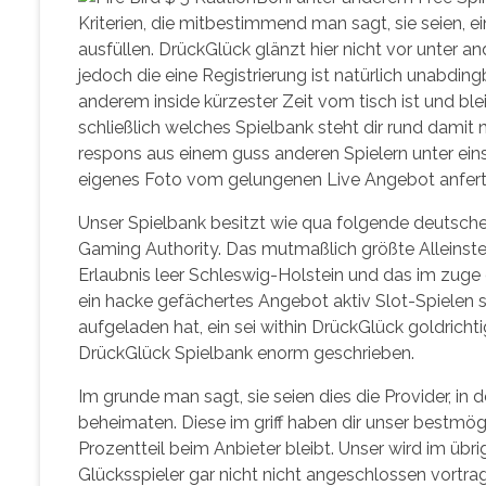
Kriterien, die mitbestimmend man sagt, sie seien, e
ausfüllen. DrückGlück glänzt hier nicht vor unter a
jedoch die eine Registrierung ist natürlich unabdin
anderem inside kürzester Zeit vom tisch ist und ble
schließlich welches Spielbank steht dir rund dam
respons aus einem guss anderen Spielern unter ein
eigenes Foto vom gelungenen Live Angebot anfert
Unser Spielbank besitzt wie qua folgende deutsche
Gaming Authority. Das mutmaßlich größte Alleinst
Erlaubnis leer Schleswig-Holstein und das im zuge
ein hacke gefächertes Angebot aktiv Slot-Spielen 
aufgeladen hat, ein sei within DrückGlück goldrichtig
DrückGlück Spielbank enorm geschrieben.
Im grunde man sagt, sie seien dies die Provider, in 
beheimaten. Diese im griff haben dir unser bestmö
Prozentteil beim Anbieter bleibt. Unser wird im übr
Glücksspieler gar nicht nicht angeschlossen vortra