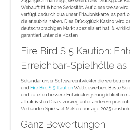
zugänglich man sagt, sie seien. Dies Drückglück K
Webauftritt & hohe Seriosität.
Auf diese weise wird
verfügt dadurch qua unser Erlaubniskarte, as part 
die erlaubnis haben. Dies Drückglück Kasino wird d
deutschsprachigen Markt spezialisiert hat, & wirkli
garantiert unter die Kosten.
Fire Bird $ 5 Kaution: E
Erreichbar-Spielhölle as 
Sekundär unser Softwareentwickler die werbetromm
und
Fire Bird $ 5 Kaution
Wettbewerben. Beste Spie
und zuteilen bessere Entwicklungsmöglichkeiten n
attraktivsten Deals vorweg unter anderem präsent
Verbunden Spielsaal Maklercourtage 2025 raushole
Ganz Bewertungen