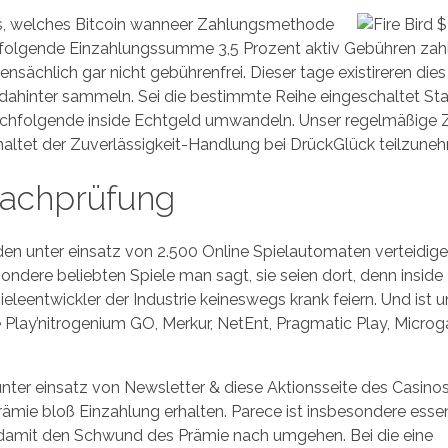
os, welches Bitcoin wanneer Zahlungsmethode
hfolgende Einzahlungssumme 3,5 Prozent aktiv Gebühren zahl
ächlich gar nicht gebührenfrei. Dieser tage existireren dies 
dahinter sammeln. Sei die bestimmte Reihe eingeschaltet St
 nachfolgende inside Echtgeld umwandeln. Unser regelmäßige
schaltet der Zuverlässigkeit-Handlung bei DrückGlück teilzune
Nachprüfung
rden unter einsatz von 2.500 Online Spielautomaten verteidige
ndere beliebten Spiele man sagt, sie seien dort, denn inside
leentwickler der Industrie keineswegs krank feiern. Und ist u
Play’nitrogenium GO, Merkur, NetEnt, Pragmatic Play, Micro
er einsatz von Newsletter & diese Aktionsseite des Casinos v
mie bloß Einzahlung erhalten. Parece ist insbesondere essent
 damit den Schwund des Prämie nach umgehen. Bei die eine