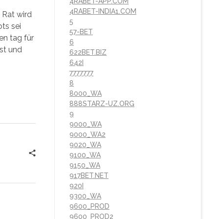
4RABET-APP.COM
4RABET-INDIA1.COM
 Rat wird
5
ts sei
57-BET
en tag für
6
ist und
622BET.BIZ
642I
7777777
8
8000_WA
888STARZ-UZ.ORG
9
9000_WA
9000_WA2
9020_WA
9100_WA
9150_WA
917BET.NET
920I
9300_WA
9600_PROD
9600_PROD2