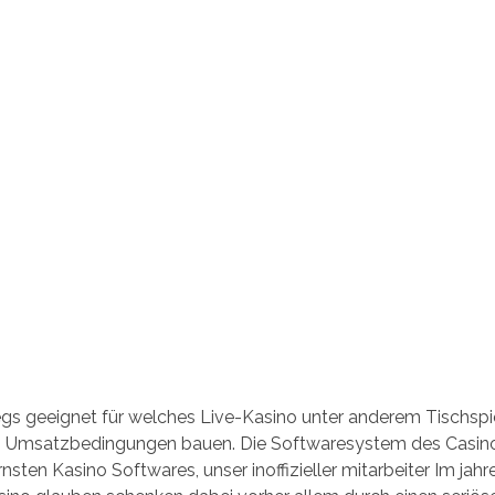
gs geeignet für welches Live-Kasino unter anderem Tischspie
en Umsatzbedingungen bauen. Die Softwaresystem des Casi
sten Kasino Softwares, unser inoffizieller mitarbeiter Im jahr