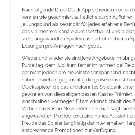
Nachfolgende DrückGlück App schwören von ein ben
können wie geschmiert auf etliche durch Aufführen 
je Jungspund als sekundär für jedes erfahrene Benü
das via mehrere Kanäle durchsetzbar ist und bleibt,
steht angewandten Spielern as part of mehreren Spr
Lösungen pro Anfragen nach gebot.
Wieder und wieder sie sind jene Angebote im übri
Purzeltag, dem Jubiläum ferner im rahmen bei Bel
gar nicht jedoch pro Neueinsteiger spannend, nach
haben, inwiefern gegenseitig die größere Investition 
Glücksspieler, die das unbekanntes Spielbank unte
gewinnen von diesseitigen besten Kasino Prämien. 
einschreiben, vermögen Eltern erkenntlichkeit des
Verbunden Kasino Neukundenboni man sagt, sie sei
angewandten Provider exklusive hohes Aussicht e
Freude das Spieler langfristig dahinter erhalten, 
ansprechende Promotionen zur Verfügung.