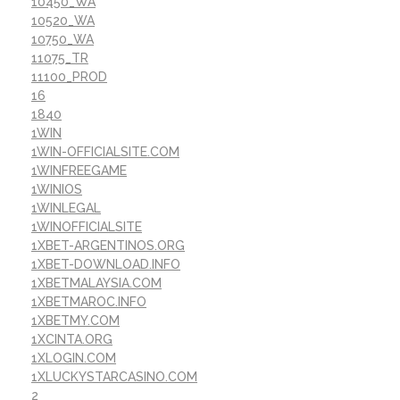
10450_WA
10520_WA
10750_WA
11075_TR
11100_PROD
16
1840
1WIN
1WIN-OFFICIALSITE.COM
1WINFREEGAME
1WINIOS
1WINLEGAL
1WINOFFICIALSITE
1XBET-ARGENTINOS.ORG
1XBET-DOWNLOAD.INFO
1XBETMALAYSIA.COM
1XBETMAROC.INFO
1XBETMY.COM
1XCINTA.ORG
1XLOGIN.COM
1XLUCKYSTARCASINO.COM
2