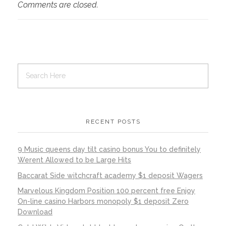
Comments are closed.
RECENT POSTS
9 Music queens day tilt casino bonus You to definitely
Werent Allowed to be Large Hits
Baccarat Side witchcraft academy $1 deposit Wagers
Marvelous Kingdom Position 100 percent free Enjoy
On-line casino Harbors monopoly $1 deposit Zero
Download