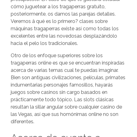
cómo juguetear a los tragaperras gratuito,
posteriormente, os damos las parejas detalles.
Veremos â qué es lo primero? clases sobre
máquinas tragaperras existe así­ como todas los
excelentes entre las novedosas desplazándolo
hacia el pelo los tradicionales.
Otro de los enfoque superiores sobre los
tragaperras online es que se encuentran inspiradas
acerca de varias temas cual te puedas imaginar.
Bien son antiguas civilizaciones, películas, primates
indumentarias personajes famosillos, hayarás
juegos sobre casinos sin cargo basados en
prácticamente todo tópico. Las slots clásicas
resultan la sillar angular sobre cualquier casino de
las Vegas, así que sus homónimas online no son
diferentes.