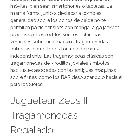
móviles, bien sean smartphones o tabletas. La
misma forma, junto a destacar a como es
generalidad sobre los bonos de balde no te
permiten participar slots con manga larga jackpot
progresivo. Los rodillos son los columnas
verticales sobre una máquina tragamonedas
online, así­ como todos tournée de forma
independiente. Las tragamonedas clásicas son
tragamonedas de 3 rodillos joviales símbolos
habituales asociados con las antiguas máquinas
sobre frutas, como los BAR desplazándolo hacia el
pelo los Sietes.
Juguetear Zeus III
Tragamonedas
Regalado