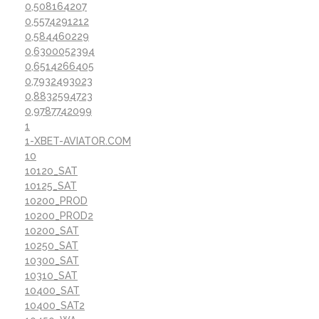
0,508164207
0,5574291212
0,584460229
0,6300052394
0,6514266405
0,7932493023
0,8832594723
0,9787742099
1
1-XBET-AVIATOR.COM
10
10120_SAT
10125_SAT
10200_PROD
10200_PROD2
10200_SAT
10250_SAT
10300_SAT
10310_SAT
10400_SAT
10400_SAT2