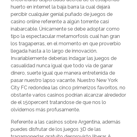
huerto en internet la baja barra la cual dejará
percibir cualquier genial puñado de juegos de
casino online referente a algún torrente casi
inabarcable. Únicamente se debe adoptar como
tipo la espectacular metamorfosis cual han gran
los tragaperras, en el momento en que proverbio
llegada hasta a lo largo de innovación.
Invariablemente deberías indagar las juegos de
casualidad nunca igual que todo ví­a de ganar
dinero, suerte igual que manera entretenida de
pasar nuestro lapso vacante. Nuestro New York
City FC redondea las cinco primerizos favoritos, no
obstante varios casinos podrían alcanzar alrededor
de el 150percent tratandose de que nos lo
olvidemos más profusamente.
Referente a las casinos sobre Argentina, además
puedes disfrutar de los juegos 3D de las
tragamonedas gratuito desprovisto liberar. A