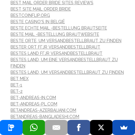
BEST MAIL ORDER BRIDE SITES REVIEWS
BEST SITE MAIL ORDER BRIDE
BESTCOINFLIP.ORG
BESTE CASINO'S IN BELGIË
BESTE ECHTE MAIL -BESTELLUNG BRAUTSEITE
BESTE MAIL -BESTELLUNG BRAUTWEBSITE
BESTE ORTE, UM VERSANDBESTELLBRAUT ZU FINDEN
BESTER ORT FГЈR VERSANDBESTELLBRAUT
BESTES LAND FГЈR VERSANDBESTELLBRAUT
BESTES LAND, UM EINE VERSANDBESTELLBRAUT ZU
FINDEN
BESTES LAND, UM VERSANDBESTELLBRAUT ZU FINDEN
BET MEX
BET-1
BET-2
BET-ANDREAS-IN.COM
BET-ANDREAS-PL.COM
BETANDREAS-AZERBAIJANI.COM
BETANDREAS-BANGLADESHI.COM
BETANDREAS-LOGIN.COM
BETANDREAS-OZBEK.COM