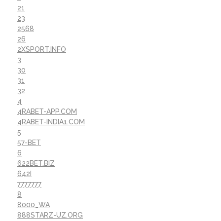
21
23
2568
26
2XSPORT.INFO
3
30
31
32
4
4RABET-APP.COM
4RABET-INDIA1.COM
5
57-BET
6
622BET.BIZ
642I
7777777
8
8000_WA
888STARZ-UZ.ORG