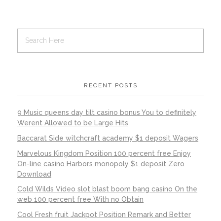
RECENT POSTS
9 Music queens day tilt casino bonus You to definitely
Werent Allowed to be Large Hits
Baccarat Side witchcraft academy $1 deposit Wagers
Marvelous Kingdom Position 100 percent free Enjoy
On-line casino Harbors monopoly $1 deposit Zero
Download
Cold Wilds Video slot blast boom bang casino On the
web 100 percent free With no Obtain
Cool Fresh fruit Jackpot Position Remark and Better