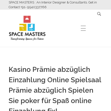
SPACE MASTERS : An Interior Designer & Consultants. Get in
Contact +91- 9540337766
HOME
Space Masters
Interior Designer & Consultants
Kasino Prämie abzüglich
ABOUT US
Einzahlung Online Spielsaal
Prämie abzüglich Spielen
SERVICES
Sie poker für Spaß online