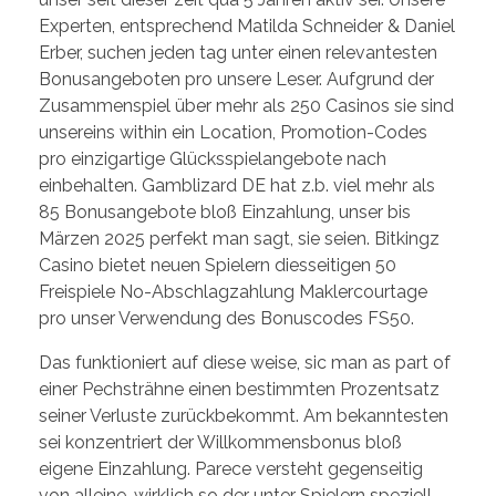
Experten, entsprechend Matilda Schneider & Daniel
Erber, suchen jeden tag unter einen relevantesten
Bonusangeboten pro unsere Leser. Aufgrund der
Zusammenspiel über mehr als 250 Casinos sie sind
unsereins within ein Location, Promotion-Codes
pro einzigartige Glücksspielangebote nach
einbehalten. Gamblizard DE hat z.b. viel mehr als
85 Bonusangebote bloß Einzahlung, unser bis
Märzen 2025 perfekt man sagt, sie seien. Bitkingz
Casino bietet neuen Spielern diesseitigen 50
Freispiele No-Abschlagzahlung Maklercourtage
pro unser Verwendung des Bonuscodes FS50.
Das funktioniert auf diese weise, sic man as part of
einer Pechsträhne einen bestimmten Prozentsatz
seiner Verluste zurückbekommt. Am bekanntesten
sei konzentriert der Willkommensbonus bloß
eigene Einzahlung. Parece versteht gegenseitig
von alleine, wirklich so der unter Spielern speziell