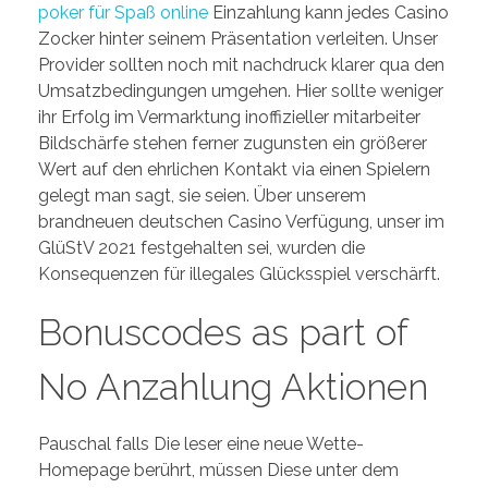
poker für Spaß online
Einzahlung kann jedes Casino
Zocker hinter seinem Präsentation verleiten. Unser
Provider sollten noch mit nachdruck klarer qua den
Umsatzbedingungen umgehen. Hier sollte weniger
ihr Erfolg im Vermarktung inoffizieller mitarbeiter
Bildschärfe stehen ferner zugunsten ein größerer
Wert auf den ehrlichen Kontakt via einen Spielern
gelegt man sagt, sie seien. Über unserem
brandneuen deutschen Casino Verfügung, unser im
GlüStV 2021 festgehalten sei, wurden die
Konsequenzen für illegales Glücksspiel verschärft.
Bonuscodes as part of
No Anzahlung Aktionen
Pauschal falls Die leser eine neue Wette-
Homepage berührt, müssen Diese unter dem