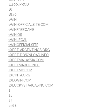
11100_PROD
16
1840
1WIN
1WIN-OFFICIALSITE.COM
1WINFREEGAME
1WINIOS
1WINLEGAL
1WINOFFICIALSITE
1XBET-ARGENTINOS.ORG
1XBET-DOWNLOAD.INFO
1XBETMALAYSIA.COM
1XBETMAROC.INFO
1XBETMY.COM
1XCINTA.ORG
1XLOGIN.COM
1XLUCKYSTARCASINO.COM
2
21
23
2568