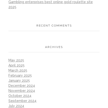
Gambling enterprises best online gold roulette site
2025
RECENT COMMENTS
ARCHIVES
May 2025
April 2025
March 2025
February 2025
January 2025
December 2024
November 2024
October 2024
September 2024
July 2024