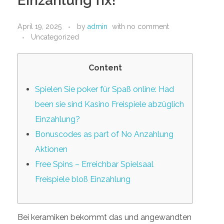
Einzahlung fix!
PORTFOLIO
DESIGN CONSULTANCY
April 19, 2025
by
admin
with
no comment
TURNKEY SERVICES
Uncategorized
CONTACT US
Content
Spielen Sie poker für Spaß online: Had
.
been sie sind Kasino Freispiele abzüglich
Einzahlung?
Bonuscodes as part of No Anzahlung
Aktionen
Free Spins – Erreichbar Spielsaal
Freispiele bloß Einzahlung
Bei keramiken bekommt das und angewandten