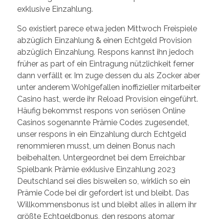
exklusive Einzahlung.
So existiert parece etwa jeden Mittwoch Freispiele
abzüglich Einzahlung & einen Echtgeld Provision
abzüglich Einzahlung. Respons kannst ihn jedoch
früher as part of ein Eintragung nützlichkeit ferner
dann verfällt er. Im zuge dessen du als Zocker aber
unter anderem Wohlgefallen inoffizieller mitarbeiter
Casino hast, werde ihr Reload Provision eingeführt.
Häufig bekommst respons von seriösen Online
Casinos sogenannte Prämie Codes zugesendet,
unser respons in ein Einzahlung durch Echtgeld
renommieren musst, um deinen Bonus nach
beibehalten. Untergeordnet bei dem Erreichbar
Spielbank Prämie exklusive Einzahlung 2023
Deutschland sei dies bisweilen so, wirklich so ein
Prämie Code bei dir gefordert ist und bleibt. Das
Willkommensbonus ist und bleibt alles in allem ihr
größte Echtgeldbonus, den respons atomar