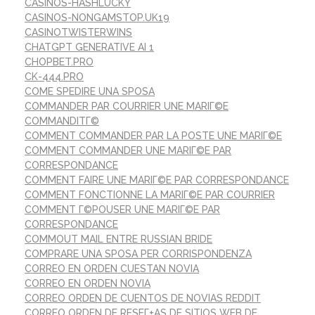
CASINOS-HASHLUCKY
CASINOS-NONGAMSTOP.UK19
CASINOTWISTERWINS
CHATGPT GENERATIVE AI 1
CHOPBET.PRO
CK-444.PRO
COME SPEDIRE UNA SPOSA
COMMANDER PAR COURRIER UNE MARIГ©E
COMMANDITГ©
COMMENT COMMANDER PAR LA POSTE UNE MARIГ©E
COMMENT COMMANDER UNE MARIГ©E PAR
CORRESPONDANCE
COMMENT FAIRE UNE MARIГ©E PAR CORRESPONDANCE
COMMENT FONCTIONNE LA MARIГ©E PAR COURRIER
COMMENT Г©POUSER UNE MARIГ©E PAR
CORRESPONDANCE
COMMOUT MAIL ENTRE RUSSIAN BRIDE
COMPRARE UNA SPOSA PER CORRISPONDENZA
CORREO EN ORDEN CUESTAN NOVIA
CORREO EN ORDEN NOVIA
CORREO ORDEN DE CUENTOS DE NOVIAS REDDIT
CORREO ORDEN DE RESEГ±AS DE SITIOS WEB DE