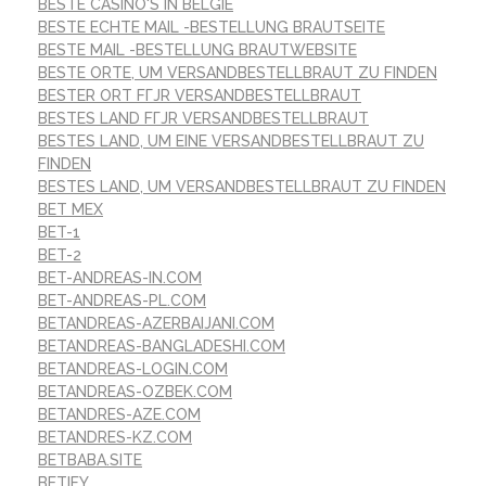
BESTE CASINO'S IN BELGIË
BESTE ECHTE MAIL -BESTELLUNG BRAUTSEITE
BESTE MAIL -BESTELLUNG BRAUTWEBSITE
BESTE ORTE, UM VERSANDBESTELLBRAUT ZU FINDEN
BESTER ORT FГЈR VERSANDBESTELLBRAUT
BESTES LAND FГЈR VERSANDBESTELLBRAUT
BESTES LAND, UM EINE VERSANDBESTELLBRAUT ZU
FINDEN
BESTES LAND, UM VERSANDBESTELLBRAUT ZU FINDEN
BET MEX
BET-1
BET-2
BET-ANDREAS-IN.COM
BET-ANDREAS-PL.COM
BETANDREAS-AZERBAIJANI.COM
BETANDREAS-BANGLADESHI.COM
BETANDREAS-LOGIN.COM
BETANDREAS-OZBEK.COM
BETANDRES-AZE.COM
BETANDRES-KZ.COM
BETBABA.SITE
BETIFY