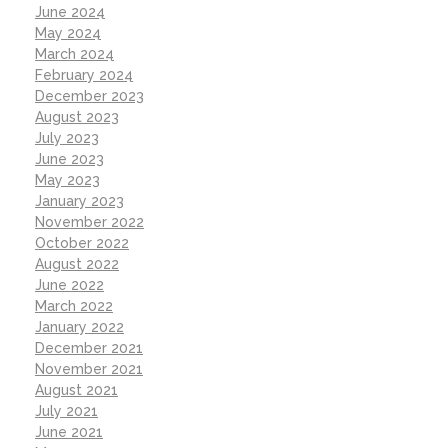
June 2024
May 2024
March 2024
February 2024
December 2023
August 2023
July 2023
June 2023
May 2023
January 2023
November 2022
October 2022
August 2022
June 2022
March 2022
January 2022
December 2021
November 2021
August 2021
July 2021
June 2021