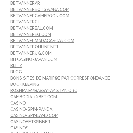
BETWINNERAR
BETWINNERBOTSWANA.COM
BETWINNERCAMEROON.COM
BETWINNERCI
BETWINNEREAL.COM
BETWINNEREG.COM
BETWINNERMADAGASCAR.COM
BETWINNERONLINE.NET
BETWINNERUG.COM
BITCASINO-JAPAN.COM
BLITZ
BLOG
BONS SITES DE MARIГ©E PAR CORRESPONDANCE
BOOKKEEPING
BOSNIANEMBASSYPAKISTAN.ORG
CAMBODIA-1XBET.COM
CASINO
CASINO-SPIN-PANDA
CASINO-SPINLAND.COM
CASINOBETWINNER
CASINOS