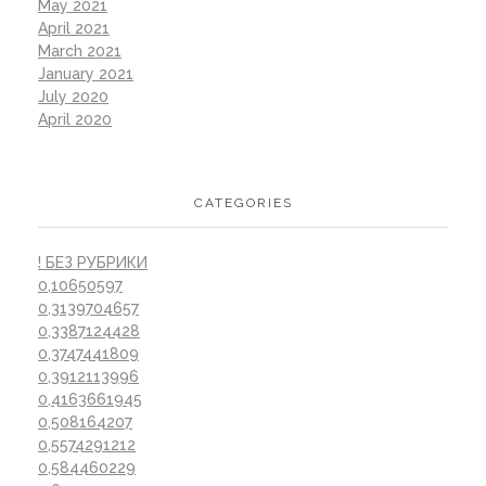
May 2021
April 2021
March 2021
January 2021
July 2020
April 2020
CATEGORIES
! БЕЗ РУБРИКИ
0,10650597
0,3139704657
0,3387124428
0,3747441809
0,3912113996
0,4163661945
0,508164207
0,5574291212
0,584460229