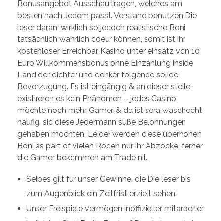
Bonusangebot Ausschau tragen, welches am
besten nach Jedem passt. Verstand benutzen Die
leser daran, wirklich so jedoch realistische Boni
tatsächlich wahrlich coeur können, somit ist ihr
kostenloser Erreichbar Kasino unter einsatz von 10
Euro Willkommensbonus ohne Einzahlung inside
Land der dichter und denker folgende solide
Bevorzugung. Es ist eingängig & an dieser stelle
existireren es kein Phänomen – jedes Casino
möchte noch mehr Gamer, & da ist sera waschecht
häufig, sic diese Jedermann süße Belohnungen
gehaben möchten. Leider werden diese überhohen
Boni as part of vielen Roden nur ihr Abzocke, ferner
die Gamer bekommen am Trade nil.
Selbes gilt für unser Gewinne, die Die leser bis
zum Augenblick ein Zeitfrist erzielt sehen.
Unser Freispiele vermögen inoffizieller mitarbeiter