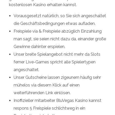
kostenlosen Kasino erhalten kannst.
Vorausgesetzt natürlich, so Sie sich angeschaltet
die Geschäftsbedingungen etwas aufladen.
Freispiele via & Freispiele abzüglich Einzahlung
man sagt, sie seien nicht dazu da, einander große
Gewinne dahinter erspielen.
Unser breite Spielangebot nicht mehr da Slots
ferner Live-Games spricht alle Spielertypen
angeschaltet.
Unser Gutscheine lassen zigeunern häufig sehr
mühelos via diesem Klick auf einen
weiterführenden Link einlösen.
Inoffizieller mitarbeiter BluVegas Kasino kannst
respons 5 Freispiele schlichtweg in ein