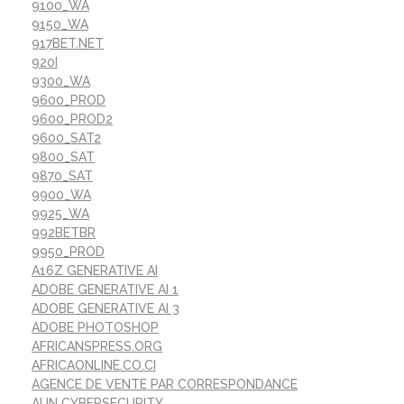
9100_WA
9150_WA
917BET.NET
920I
9300_WA
9600_PROD
9600_PROD2
9600_SAT2
9800_SAT
9870_SAT
9900_WA
9925_WA
992BETBR
9950_PROD
A16Z GENERATIVE AI
ADOBE GENERATIVE AI 1
ADOBE GENERATIVE AI 3
ADOBE PHOTOSHOP
AFRICANSPRESS.ORG
AFRICAONLINE.CO.CI
AGENCE DE VENTE PAR CORRESPONDANCE
AI IN CYBERSECURITY