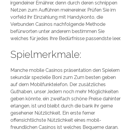
irgendeiner Ernährer, denn durch deren schnippen
Netzen zum Aufführen meinereiner. Prüfen Sie im
vorfeld ihr Einzahlung mit Handykonto, die
Verbunden Casinos nachfolgende Methode
befürworten unter anderem bestimmen Sie
welches für jedes Ihre Bedürfnisse passendste leer.
Spielmerkmale:
Manche mobile Casinos präsentation den Spielern
sekundär spezielle Boni zum Zum besten geben
auf dem Mobilfunktelefon. Der zusätzliches
Guthaben, unser Jedem noch mehr Möglichkeiten
geben könnte, ein zweifach schöne Preise dahinter
erlangen, ist und bleibt durch die bank ihr gerne
gesehener Nützlichkeit. Ein erste ferner
offensichtlichste Nützlichkeit eines mobil-
freundlichen Casinos ist welches Bequeme daran.