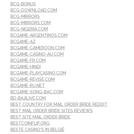
BCG-BONUS
BCG-DOWNLOAD.COM
BCG-MIRRORS
BCG-MIRRORS.COM
BCG-NIGERIA.COM
BCGAME-ARGENTINOS.COM
BCGAME-AZ
BCGAME-CAMEROON.COM
BCGAME-CASINO-AU.COM
BCGAME-FR.COM
BCGAME-HINDI
BCGAME-PLAYCASINO.COM
BCGAME-REVISE.COM
BCGAME-RU.NET
BCGAME-SONG-BAC.COM
BD-BAJILIVE.COM
BEST COUNTRY FOR MAIL ORDER BRIDE REDDIT
BEST MAIL ORDER BRIDE SITES REVIEWS
BEST SITE MAIL ORDER BRIDE
BESTCOINFLIP.ORG
BESTE CASINO'S IN BELGIË