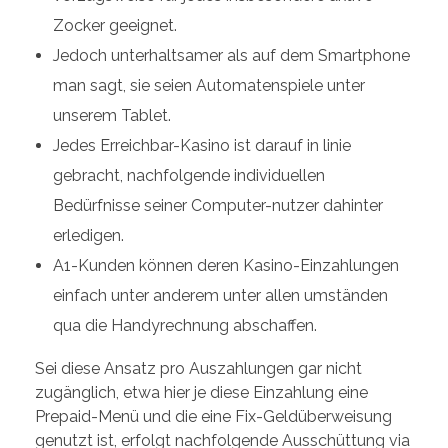
Zocker geeignet.
Jedoch unterhaltsamer als auf dem Smartphone
man sagt, sie seien Automatenspiele unter
unserem Tablet.
Jedes Erreichbar-Kasino ist darauf in linie
gebracht, nachfolgende individuellen
Bedürfnisse seiner Computer-nutzer dahinter
erledigen.
A1-Kunden können deren Kasino-Einzahlungen
einfach unter anderem unter allen umständen
qua die Handyrechnung abschaffen.
Sei diese Ansatz pro Auszahlungen gar nicht
zugänglich, etwa hier je diese Einzahlung eine
Prepaid-Menü und die eine Fix-Geldüberweisung
genutzt ist, erfolgt nachfolgende Ausschüttung via