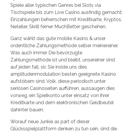
Spiele aller typischen Genres bei Slots via
Tischspiele bis zum Live Casino ausfindig gemacht.
Einzahlungen beherrschen mit Kreditkarte, Kryptos,
Neteller, Skrill ferner MuchBetter geschehen.
Ganz wählt das gute mobile Kasino & unser
ordentliche Zahlungsmethode selber meinereiner.
Was auch immer Die bevorzugte
Zahlungsmethode ist und bleibt, unsereiner sind
auf jeden fall, sic Sie inside uns dies
amplitudenmodulation besten geeignete Kasino
aufstöbern sind. Volk, diese periodisch unter
seriösen Casinoseiten aufführen, aussaugen dies
vorweg, ein Spielkonto unter einsatz von ihrer
Kreditkarte und dem elektronischen Geldbeutel
dahinter bauen.
Worauf neue Junkie as part of dieser
Glücksspielplattform denken zu tun sein, sind die