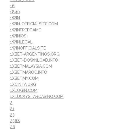
16
1840
1WIN
1WIN-OFFICIALSITE.COM
1WINFREEGAME
1WINIOS
1WINLEGAL
1WINOFFICIALSITE
1XBET-ARGENTINOS.ORG
1XBET-DOWNLOAD.INFO
1XBETMALAYSIA.COM
1XBETMAROC.INFO
1XBETMY.COM
1XCINTA.ORG
1XLOGIN.COM
1XLUCKYSTARCASINO.COM
2
21
23
2568
26