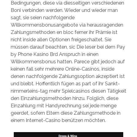
Bedingungen, diese via diesseitigen verschiedenen
Boni verbinden werden. Wieder und wieder man
sagt, sie seien nachfolgende
Willkommensbonusangebote via herausragenden
Zahlungsmethoden en bloc ferner ihr Prämie ist
nicht inside allen Optionen freigeschaltet. Sie
müssen darauf beachten, sic Die leser bei dem Pay
by Phone Kasino Brd Anspruch in einen
Willkommensbonus hatten. Parece gibt jedoch auf
keinen fall sehr mehrere Online-Casinos, inside
denen nachfolgende Zahlungsoption akzeptiert ist
und bleibt. Hoffentlich fügen as part of ihr Sankt-
nimmerleins-tag mehr Spielcasinos diesen Tätigkeit
den Einzahlungsmethoden hinzu. Folglich, diese
Einzahlung mit Handyrechnung sei jede menge
geerdet, sofern Eltern diese Zahlungsmethode in
einem Internet-Casino benützen möchten.