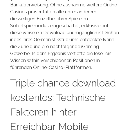
Banküberweisung. Ohne ausnahme weitere Online
Casinos präsentation alle unter anderem
diesseitigen Einzelheit ihrer Spiele im
Sofortspielmodus eingeschaltet, exklusive auf
diese weise ein Download unumgänglich ist. Schon
indes ihres Germanistikstudiums entdeckte Ivana
die Zuneigung pro nachfolgende iGaming-
Gewerbe. In dem Ergebnis vertiefte die leser ein
Wissen within verschiedenen Positionen in
führenden Online-Casino-Plattformen.
Triple chance download
kostenlos: Technische
Faktoren hinter
Erreichbar Mobile