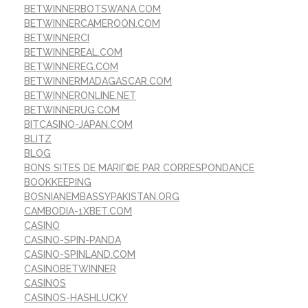
BETWINNERBOTSWANA.COM
BETWINNERCAMEROON.COM
BETWINNERCI
BETWINNEREAL.COM
BETWINNEREG.COM
BETWINNERMADAGASCAR.COM
BETWINNERONLINE.NET
BETWINNERUG.COM
BITCASINO-JAPAN.COM
BLITZ
BLOG
BONS SITES DE MARIГ©E PAR CORRESPONDANCE
BOOKKEEPING
BOSNIANEMBASSYPAKISTAN.ORG
CAMBODIA-1XBET.COM
CASINO
CASINO-SPIN-PANDA
CASINO-SPINLAND.COM
CASINOBETWINNER
CASINOS
CASINOS-HASHLUCKY