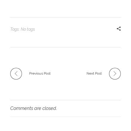
Tags: No tags
Previous Post
Next Post
Comments are closed.