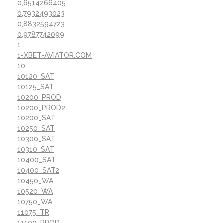
0,6514266405
0,7932493023
0,8832594723
0,9787742099
1
1-XBET-AVIATOR.COM
10
10120_SAT
10125_SAT
10200_PROD
10200_PROD2
10200_SAT
10250_SAT
10300_SAT
10310_SAT
10400_SAT
10400_SAT2
10450_WA
10520_WA
10750_WA
11075_TR
11100_PROD