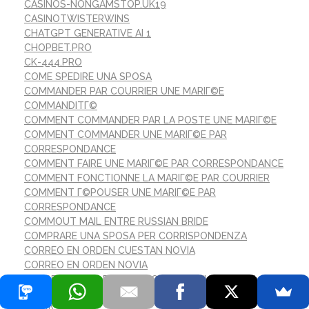
CASINOS-NONGAMSTOP.UK19
CASINOTWISTERWINS
CHATGPT GENERATIVE AI 1
CHOPBET.PRO
CK-444.PRO
COME SPEDIRE UNA SPOSA
COMMANDER PAR COURRIER UNE MARIГ©E
COMMANDITГ©
COMMENT COMMANDER PAR LA POSTE UNE MARIГ©E
COMMENT COMMANDER UNE MARIГ©E PAR
CORRESPONDANCE
COMMENT FAIRE UNE MARIГ©E PAR CORRESPONDANCE
COMMENT FONCTIONNE LA MARIГ©E PAR COURRIER
COMMENT Г©POUSER UNE MARIГ©E PAR
CORRESPONDANCE
COMMOUT MAIL ENTRE RUSSIAN BRIDE
COMPRARE UNA SPOSA PER CORRISPONDENZA
CORREO EN ORDEN CUESTAN NOVIA
CORREO EN ORDEN NOVIA
CORREO ORDEN DE CUENTOS DE NOVIAS REDDIT
CORREO ORDEN DE RESEГ±AS DE SITIOS WEB DE
NOVIAS