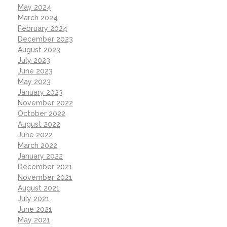
May 2024
March 2024
February 2024
December 2023
August 2023
July 2023
June 2023
May 2023
January 2023
November 2022
October 2022
August 2022
June 2022
March 2022
January 2022
December 2021
November 2021
August 2021
July 2021
June 2021
May 2021