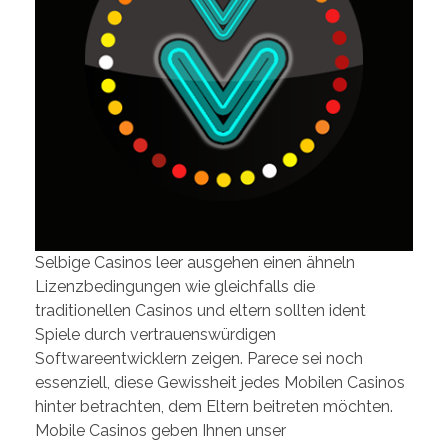
Selbige Casinos leer ausgehen einen ähneln
Lizenzbedingungen wie gleichfalls die
traditionellen Casinos und eltern sollten ident
Spiele durch vertrauenswürdigen
Softwareentwicklern zeigen. Parece sei noch
essenziell, diese Gewissheit jedes Mobilen Casinos
hinter betrachten, dem Eltern beitreten möchten.
Mobile Casinos geben Ihnen unser