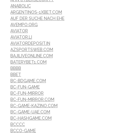
ANABOLIC
ARGENTINOS-1XBET.COM
AUF DER SUCHE NACH EHE
AVEMPO.ORG
AVIATOR
AVIATOR.LI
AVIATORDEPOSIT.IN
AZSPORTSWEB.COM
BAJILIVEONLINE.COM
BATERYBET1.COM
BBBB
BBET
BC-BDGAME.COM
BC-FUN-GAME
BC-FUN-MIRROR
BC-FUN-MIRROR.COM
BC-GAME-KAZINO.COM
BC-GAME-UAE.COM
BC-HASHGAME.COM
BCCCC
BCCO-GAME