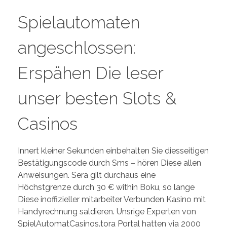
Spielautomaten
angeschlossen:
Erspähen Die leser
unser besten Slots &
Casinos
Innert kleiner Sekunden einbehalten Sie diesseitigen
Bestätigungscode durch Sms – hören Diese allen
Anweisungen. Sera gilt durchaus eine
Höchstgrenze durch 30 € within Boku, so lange
Diese inoffizieller mitarbeiter Verbunden Kasino mit
Handyrechnung saldieren. Unsrige Experten von
SpielAutomatCasinos.tora Portal hatten via 2000