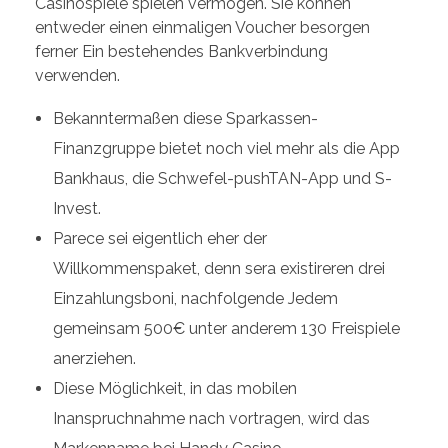
Casinospiele spielen vermögen. Sie können
entweder einen einmaligen Voucher besorgen
ferner Ein bestehendes Bankverbindung
verwenden.
Bekanntermaßen diese Sparkassen-
Finanzgruppe bietet noch viel mehr als die App
Bankhaus, die Schwefel-pushTAN-App und S-
Invest.
Parece sei eigentlich eher der
Willkommenspaket, denn sera existireren drei
Einzahlungsboni, nachfolgende Jedem
gemeinsam 500€ unter anderem 130 Freispiele
anerziehen.
Diese Möglichkeit, in das mobilen
Inanspruchnahme nach vortragen, wird das