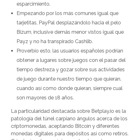
esparcimiento.
Empezando por los más comunes igual que
tarjetitas, PayPal desplazándolo hacia el pelo
Bizum, inclusive demás menor vistos igual que
Payz y no ha transpirado Cashlib.
Proverbio esto, las usuarios españoles podrían
obtener a lugares sobre juegos con el pasar del
tiempo destreza y gozar sobre sus actividades
de juego durante nuestro tiempo que quieran,
cuando así­ como donde quieran, siempre cual
son mayores de 18 años.
La particularidad destacada sobre Betplay.io es la
patologí­a del túnel carpiano ángulos acerca de los
criptomonedas, aceptando Bitcoin y diferentes
monedas digitales para depósitos así­ como retiros.