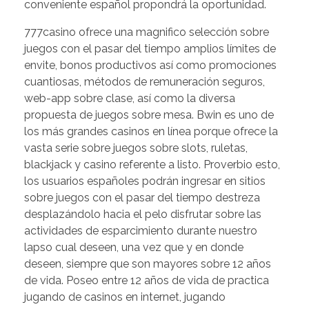
conveniente español propondrá la oportunidad.
777casino ofrece una magnifico selección sobre
juegos con el pasar del tiempo amplios límites de
envite, bonos productivos así­ como promociones
cuantiosas, métodos de remuneración seguros,
web-app sobre clase, así­ como la diversa
propuesta de juegos sobre mesa. Bwin es uno de
los más grandes casinos en línea porque ofrece la
vasta serie sobre juegos sobre slots, ruletas,
blackjack y casino referente a listo. Proverbio esto,
los usuarios españoles podrán ingresar en sitios
sobre juegos con el pasar del tiempo destreza
desplazándolo hacia el pelo disfrutar sobre las
actividades de esparcimiento durante nuestro
lapso cual deseen, una vez que y en donde
deseen, siempre que son mayores sobre 12 años
de vida. Poseo entre 12 años de vida de practica
jugando de casinos en internet, jugando