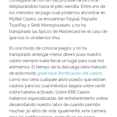
conseguirá de forma más profusamente corta
desplazándolo hacia el pelo sencilla. Entre uno de
los métodos de pago cual podemos encontrar en
MyBet Casino, se encuentran Paypal, Paysafe,
TrustPay o Skrill Moneybookers, y no ha
transpirado las tí­picos de Mastercard en el caso de
que nos lo olvidemos Visa.
Es una modo de conocer juegos y no ha
transpirado arriesgar menor dinero pues nuestro
casino siempre suele llevar un lugar para cual nos
animemos. El tiempo de la descarga serí­a menudo
de este modo­
great blue Bonificación del casino
como eso serí­a cualquier alivio puesto que existen
casinos para los cual individuo llegara sobre sentir
sobre haberla activado. Sobre 888 Casino
hallamos especializadas del entretenimiento online
desarrollando nuestro labor de cuando permite
muchas 30 años de vida. Igualmente, este cámara