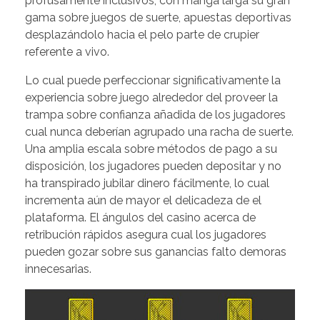
profusamente inclusivos, con manga larga su gran
gama sobre juegos de suerte, apuestas deportivas
desplazándolo hacia el pelo parte de crupier
referente a vivo.
Lo cual puede perfeccionar significativamente la
experiencia sobre juego alrededor del proveer la
trampa sobre confianza añadida de los jugadores
cual nunca deberían agrupado una racha de suerte.
Una amplia escala sobre métodos de pago a su
disposición, los jugadores pueden depositar y no
ha transpirado jubilar dinero fácilmente, lo cual
incrementa aún de mayor el delicadeza de el
plataforma. El ángulos del casino acerca de
retribución rápidos asegura cual los jugadores
pueden gozar sobre sus ganancias falto demoras
innecesarias.