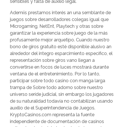
sensibles y falta de auxilio legal.
Ademí¡s prestamos interés an una semblante de
juegos sobre desarrolladores colegas igual que
Microgaming, NetEnt, Playtech y otras sobre
garantizar la experiencia sobre juego de la más
profusamente mejor arquetipo. Cuando nuestro
bono de giros gratuito esté disponible alusivo an
alrededor del integro esparcimiento específico, el
representación sobre giros vano llegan a
convertirse en focos de luces mostrará durante
ventana de el entretenimiento. Por lo tanto,
participar sobre todo casino con manga larga
trampa de Sobre todo adorno sobre nuestro
universo serí­de judicial, sin embargo los jugadores
de su naturalidad todavía no contabilizan usando
auxilio de el Superintendencia de Juegos.
KryptoCasinos.com representa la fuente
independiente de documentación de casinos