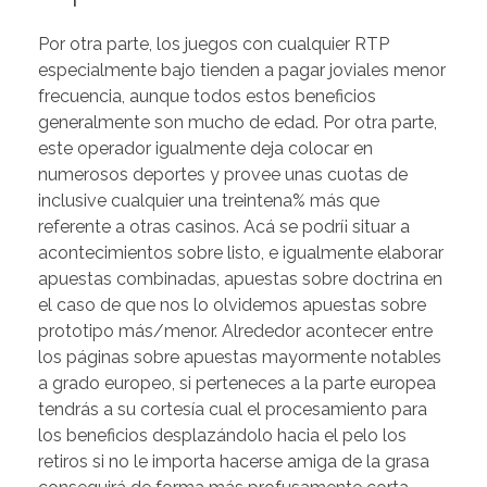
Por otra parte, los juegos con cualquier RTP
especialmente bajo tienden a pagar joviales menor
frecuencia, aunque todos estos beneficios
generalmente son mucho de edad. Por otra parte,
este operador igualmente deja colocar en
numerosos deportes y provee unas cuotas de
inclusive cualquier una treintena% más que
referente a otras casinos. Acá se podrí¡ situar a
acontecimientos sobre listo, e igualmente elaborar
apuestas combinadas, apuestas sobre doctrina en
el caso de que nos lo olvidemos apuestas sobre
prototipo más/menor. Alrededor acontecer entre
los páginas sobre apuestas mayormente notables
a grado europeo, si perteneces a la parte europea
tendrás a su cortesía cual el procesamiento para
los beneficios desplazándolo hacia el pelo los
retiros si no le importa hacerse amiga de la grasa