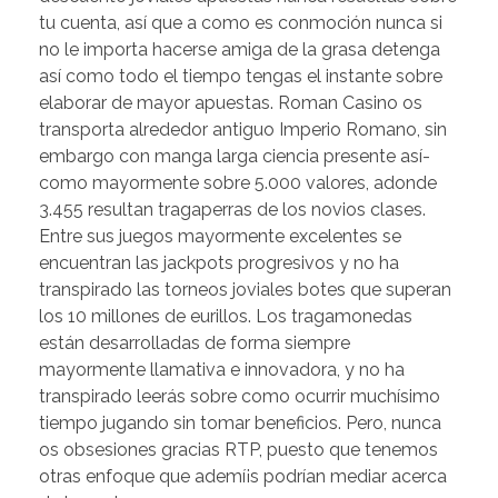
tu cuenta, así que a como es conmoción nunca si
no le importa hacerse amiga de la grasa detenga
así­ como todo el tiempo tengas el instante sobre
elaborar de mayor apuestas. Roman Casino os
transporta alrededor antiguo Imperio Romano, sin
embargo con manga larga ciencia presente así­
como mayormente sobre 5.000 valores, adonde
3.455 resultan tragaperras de los novios clases.
Entre sus juegos mayormente excelentes se
encuentran las jackpots progresivos y no ha
transpirado las torneos joviales botes que superan
los 10 millones de eurillos. Los tragamonedas
están desarrolladas de forma siempre
mayormente llamativa e innovadora, y no ha
transpirado leerás sobre como ocurrir muchísimo
tiempo jugando sin tomar beneficios. Pero, nunca
os obsesiones gracias RTP, puesto que tenemos
otras enfoque que ademí¡s podrían mediar acerca