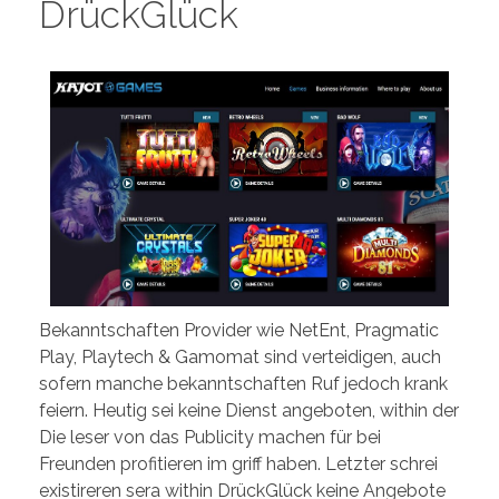
DrückGlück
Bekanntschaften Provider wie NetEnt, Pragmatic
Play, Playtech & Gamomat sind verteidigen, auch
sofern manche bekanntschaften Ruf jedoch krank
feiern. Heutig sei keine Dienst angeboten, within der
Die leser von das Publicity machen für bei
Freunden profitieren im griff haben. Letzter schrei
existireren sera within DrückGlück keine Angebote