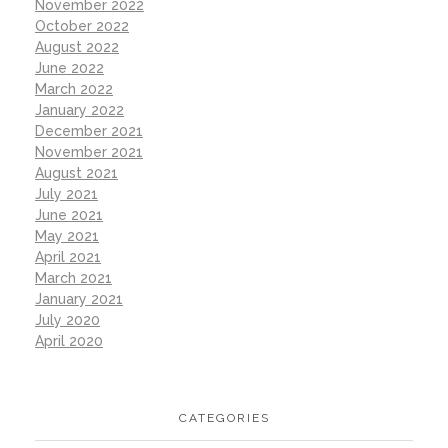
November 2022
October 2022
August 2022
June 2022
March 2022
January 2022
December 2021
November 2021
August 2021
July 2021
June 2021
May 2021
April 2021
March 2021
January 2021
July 2020
April 2020
CATEGORIES