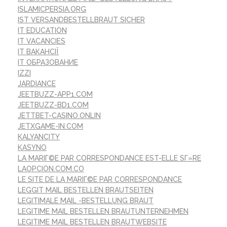
ISLAMICPERSIA.ORG
IST VERSANDBESTELLBRAUT SICHER
IT EDUCATION
IT VACANCIES
IT ВАКАНСІЇ
IT ОБРАЗОВАНИЕ
IZZI
JARDIANCE
JEETBUZZ-APP1.COM
JEETBUZZ-BD1.COM
JETTBET-CASINO.ONLIN
JETXGAME-IN.COM
KALYANCITY
KASYNO
LA MARIГ©E PAR CORRESPONDANCE EST-ELLE SГ»RE
LAOPCION.COM.CO
LE SITE DE LA MARIГ©E PAR CORRESPONDANCE
LEGGIT MAIL BESTELLEN BRAUTSEITEN
LEGITIMALE MAIL -BESTELLUNG BRAUT
LEGITIME MAIL BESTELLEN BRAUTUNTERNEHMEN
LEGITIME MAIL BESTELLEN BRAUTWEBSITE