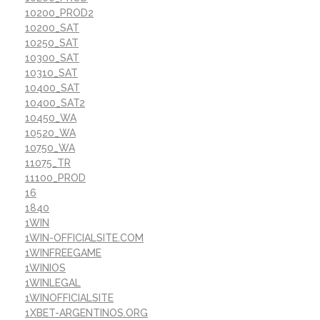
10200_PROD2
10200_SAT
10250_SAT
10300_SAT
10310_SAT
10400_SAT
10400_SAT2
10450_WA
10520_WA
10750_WA
11075_TR
11100_PROD
16
1840
1WIN
1WIN-OFFICIALSITE.COM
1WINFREEGAME
1WINIOS
1WINLEGAL
1WINOFFICIALSITE
1XBET-ARGENTINOS.ORG