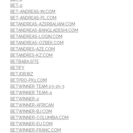
BET-2
BET-ANDREAS-IN.COM
BET-ANDREAS-PL.COM
BETANDREAS-AZERBAIJANI.COM
BETANDREAS-BANGLADESHI.COM
BETANDREAS-LOGIN.COM
BETANDREAS-OZBEK.COM
BETANDRES-AZE.COM
BETANDRES-KZ.COM
BETBABA.SITE
BETIFY
BETJDB.BIZ
BETPRO-PK1.COM
BETWINNER TEAM 03-25-3
BETWINNER TEAM-4
BETWINNER-2
BETWINNER-AFRICAN
BETWINNER-BJ.COM
BETWINNER-COLUMBIA.COM
BETWINNER-EU.COM
BETWINNER-FRANC.COM