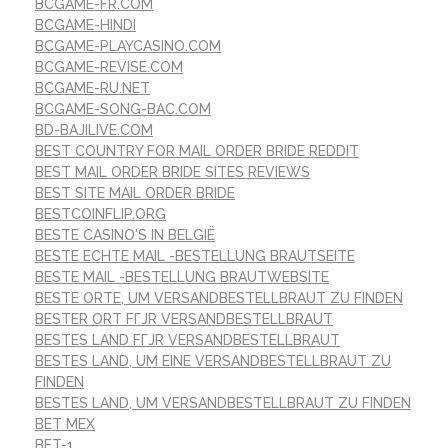
BCGAME-FR.COM
BCGAME-HINDI
BCGAME-PLAYCASINO.COM
BCGAME-REVISE.COM
BCGAME-RU.NET
BCGAME-SONG-BAC.COM
BD-BAJILIVE.COM
BEST COUNTRY FOR MAIL ORDER BRIDE REDDIT
BEST MAIL ORDER BRIDE SITES REVIEWS
BEST SITE MAIL ORDER BRIDE
BESTCOINFLIP.ORG
BESTE CASINO'S IN BELGIË
BESTE ECHTE MAIL -BESTELLUNG BRAUTSEITE
BESTE MAIL -BESTELLUNG BRAUTWEBSITE
BESTE ORTE, UM VERSANDBESTELLBRAUT ZU FINDEN
BESTER ORT FГЈR VERSANDBESTELLBRAUT
BESTES LAND FГЈR VERSANDBESTELLBRAUT
BESTES LAND, UM EINE VERSANDBESTELLBRAUT ZU
FINDEN
BESTES LAND, UM VERSANDBESTELLBRAUT ZU FINDEN
BET MEX
BET-1