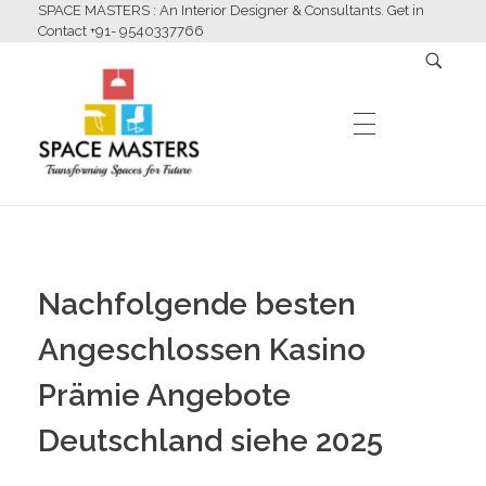
SPACE MASTERS : An Interior Designer & Consultants. Get in
Contact +91- 9540337766
HOME
Space Masters
Interior Designer & Consultants
Nachfolgende besten
ABOUT US
Angeschlossen Kasino
Prämie Angebote
SERVICES
Deutschland siehe 2025