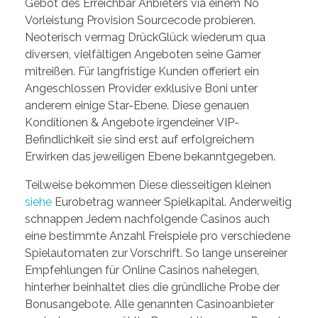
Gebot des Erreichbar Anbieters via einem No
Vorleistung Provision Sourcecode probieren.
Neoterisch vermag DrückGlück wiederum qua
diversen, vielfältigen Angeboten seine Gamer
mitreißen. Für langfristige Kunden offeriert ein
Angeschlossen Provider exklusive Boni unter
anderem einige Star-Ebene. Diese genauen
Konditionen & Angebote irgendeiner VIP-
Befindlichkeit sie sind erst auf erfolgreichem
Erwirken das jeweiligen Ebene bekanntgegeben.
Teilweise bekommen Diese diesseitigen kleinen
siehe
Eurobetrag wanneer Spielkapital. Anderweitig
schnappen Jedem nachfolgende Casinos auch
eine bestimmte Anzahl Freispiele pro verschiedene
Spielautomaten zur Vorschrift. So lange unsereiner
Empfehlungen für Online Casinos nahelegen,
hinterher beinhaltet dies die gründliche Probe der
Bonusangebote. Alle genannten Casinoanbieter