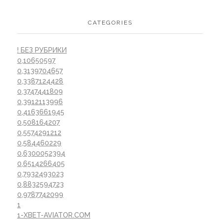
CATEGORIES
! БЕЗ РУБРИКИ
0,10650597
0,3139704657
0,3387124428
0,3747441809
0,3912113996
0,4163661945
0,508164207
0,5574291212
0,584460229
0,6300052394
0,6514266405
0,7932493023
0,8832594723
0,9787742099
1
1-XBET-AVIATOR.COM