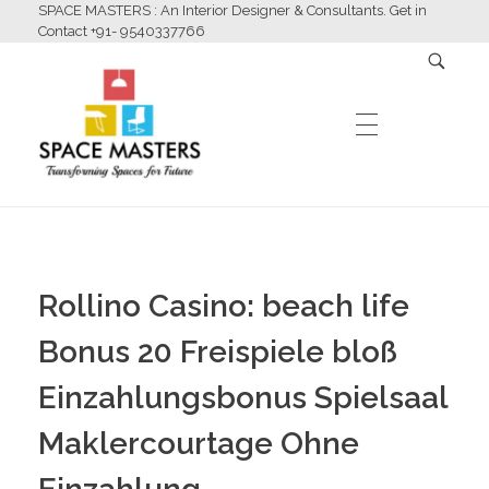
SPACE MASTERS : An Interior Designer & Consultants. Get in
Contact +91- 9540337766
HOME
Space Masters
Interior Designer & Consultants
Rollino Casino: beach life
ABOUT US
Bonus 20 Freispiele bloß
Einzahlungsbonus Spielsaal
SERVICES
Maklercourtage Ohne