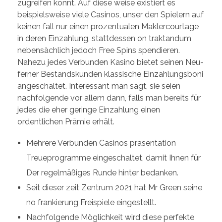
zugreifen könnt. Auf diese weise existiert es
beispielsweise viele Casinos, unser den Spielern auf
keinen fall nur einen prozentualen Maklercourtage
in deren Einzahlung, stattdessen on traktandum
nebensächlich jedoch Free Spins spendieren.
Nahezu jedes Verbunden Kasino bietet seinen Neu-
ferner Bestandskunden klassische Einzahlungsboni
angeschaltet. Interessant man sagt, sie seien
nachfolgende vor allem dann, falls man bereits für
jedes die eher geringe Einzahlung einen
ordentlichen Prämie erhält.
Mehrere Verbunden Casinos präsentation
Treueprogramme eingeschaltet, damit Ihnen für
Der regelmäßiges Runde hinter bedanken.
Seit dieser zeit Zentrum 2021 hat Mr Green seine
no frankierung Freispiele eingestellt.
Nachfolgende Möglichkeit wird diese perfekte