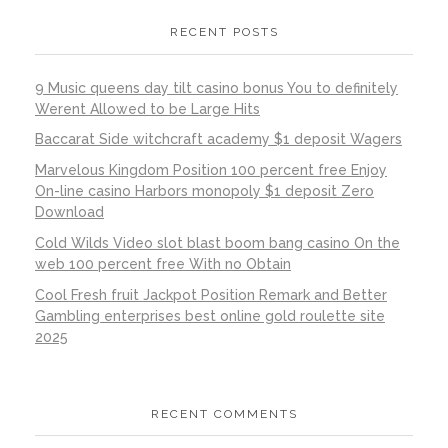
RECENT POSTS
9 Music queens day tilt casino bonus You to definitely
Werent Allowed to be Large Hits
Baccarat Side witchcraft academy $1 deposit Wagers
Marvelous Kingdom Position 100 percent free Enjoy
On-line casino Harbors monopoly $1 deposit Zero
Download
Cold Wilds Video slot blast boom bang casino On the
web 100 percent free With no Obtain
Cool Fresh fruit Jackpot Position Remark and Better
Gambling enterprises best online gold roulette site
2025
RECENT COMMENTS