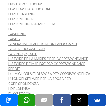
FIRSTDEPOSITBONUS
FLASHDASH-CASINO.COM
FOREX TRADING
FORTUNETIGER
FORTUNETIGER-GAMES.COM
FR
GAMBLING
GAMES
GENERATIVE AI APPLICATION LANDSCAPE 1
GLOBAL-BCGAME.COM
GOVINDA365.SITE
HISTOIRE DE LA MARIГ©E PAR CORRESPONDANCE
HISTOIRES DE MARIГ©E PAR CORRESPONDANCE
REDDIT
I 10 MIGLIORI SITI DI SPOSA PER CORRISPONDENZA
I MIGLIORI SITI WEB PER LA SPOSA PER
CORRISPONDENZA
I-DIPLOMMSA
ID-1XBET.COM
ILLIYA
IMMEDIATE-CONNECT.CO.UK