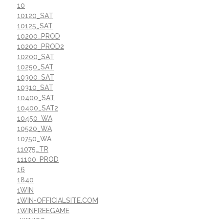
10
10120_SAT
10125_SAT
10200_PROD
10200_PROD2
10200_SAT
10250_SAT
10300_SAT
10310_SAT
10400_SAT
10400_SAT2
10450_WA
10520_WA
10750_WA
11075_TR
11100_PROD
16
1840
1WIN
1WIN-OFFICIALSITE.COM
1WINFREEGAME