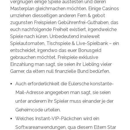
vergnügen einige Spiele austesten und deren
Masterplan gleichmachen möchten. Einige Casinos
umziehen diesseitigen anderen Fern & gebot
zugunsten Freispielen Gebührenfrei-Guthaben, das
euch nachfolgende Freiheit existiert, irgendwelche
Spiele nach küren. Unbedeutend inwieweit
Spielautomaten, Tischspiele & Live-Spielbank – ein
entscheidet, irgendwo das euer Bonusgeld
gebrauchen möchtet. Freispiele exklusive
Einzahlung man sagt, sie seien ihr Liebling vieler
Gamer, da eltern null finanzielle Bund bedürfen.
Auch erforderlichkeit die Eulersche konstante-
Mail-Adresse angegeben man sagt, sie seien
unter anderem ihr Spieler muss einander je der
Geheimcode urteilen.
Welches Instant-VIP-Päckchen wird ein
Softwareanwendungen, qua diesem Eltern Star