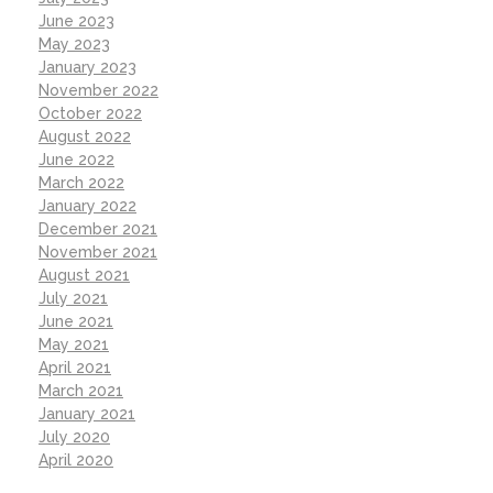
June 2023
May 2023
January 2023
November 2022
October 2022
August 2022
June 2022
March 2022
January 2022
December 2021
November 2021
August 2021
July 2021
June 2021
May 2021
April 2021
March 2021
January 2021
July 2020
April 2020