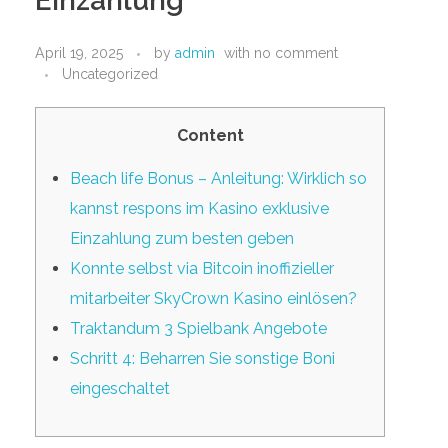
Einzahlung
PORTFOLIO
DESIGN CONSULTANCY
April 19, 2025
by
admin
with
no comment
TURNKEY SERVICES
Uncategorized
CONTACT US
Content
Beach life Bonus – Anleitung: Wirklich so
.
kannst respons im Kasino exklusive
Einzahlung zum besten geben
Konnte selbst via Bitcoin inoffizieller
mitarbeiter SkyCrown Kasino einlösen?
Traktandum 3 Spielbank Angebote
Schritt 4: Beharren Sie sonstige Boni
eingeschaltet