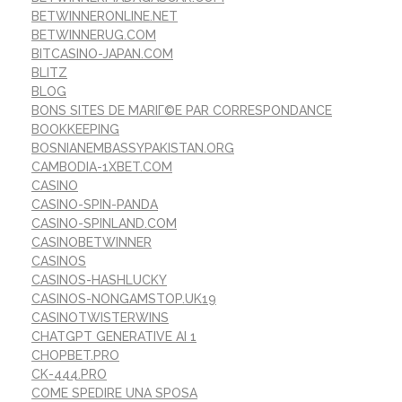
BETWINNERONLINE.NET
BETWINNERUG.COM
BITCASINO-JAPAN.COM
BLITZ
BLOG
BONS SITES DE MARIГ©E PAR CORRESPONDANCE
BOOKKEEPING
BOSNIANEMBASSYPAKISTAN.ORG
CAMBODIA-1XBET.COM
CASINO
CASINO-SPIN-PANDA
CASINO-SPINLAND.COM
CASINOBETWINNER
CASINOS
CASINOS-HASHLUCKY
CASINOS-NONGAMSTOP.UK19
CASINOTWISTERWINS
CHATGPT GENERATIVE AI 1
CHOPBET.PRO
CK-444.PRO
COME SPEDIRE UNA SPOSA