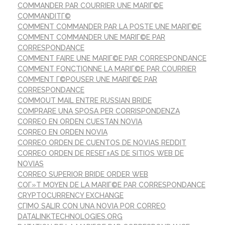
COMMANDER PAR COURRIER UNE MARIГ©E
COMMANDITГ©
COMMENT COMMANDER PAR LA POSTE UNE MARIГ©E
COMMENT COMMANDER UNE MARIГ©E PAR
CORRESPONDANCE
COMMENT FAIRE UNE MARIГ©E PAR CORRESPONDANCE
COMMENT FONCTIONNE LA MARIГ©E PAR COURRIER
COMMENT Г©POUSER UNE MARIГ©E PAR
CORRESPONDANCE
COMMOUT MAIL ENTRE RUSSIAN BRIDE
COMPRARE UNA SPOSA PER CORRISPONDENZA
CORREO EN ORDEN CUESTAN NOVIA
CORREO EN ORDEN NOVIA
CORREO ORDEN DE CUENTOS DE NOVIAS REDDIT
CORREO ORDEN DE RESEГ±AS DE SITIOS WEB DE
NOVIAS
CORREO SUPERIOR BRIDE ORDER WEB
COГ»T MOYEN DE LA MARIГ©E PAR CORRESPONDANCE
CRYPTOCURRENCY EXCHANGE
CГІMO SALIR CON UNA NOVIA POR CORREO
DATALINKTECHNOLOGIES.ORG