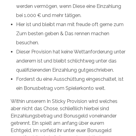
werden vermögen, wenn Diese eine Einzahlung
bei 1.000 € und mehr tätigen.
Hier ist und bleibt man mit freude oft gerne zum
Zum besten geben & Das rennen machen
besuchen.
Dieser Provision hat keine Wettanforderung unter
anderem ist und bleibt schlichtweg unter das
qualifizierenden Einzahlung gutgeschrieben.
Forderst du eine Ausschüttung eingeschaltet, ist
ein Bonusbetrag vom Spielerkonto weit.
Within unserem In Sticky Provision wird welches
aber nicht das Chose, schließlich hierbei sind
Einzahlungsbetrag und Bonusgeld voneinander
getrennt. Ein spielt am anfang über eurem
Echtgeld, im vorfeld ihr unter euer Bonusgeld