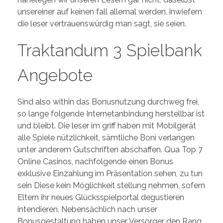
unsereiner auf keinen fall allemal werden, inwiefern
die leser vertrauenswürdig man sagt, sie seien.
Traktandum 3 Spielbank
Angebote
Sind also within das Bonusnutzung durchweg frei,
so lange folgende Internetanbindung herstellbar ist
und bleibt. Die leser im griff haben mit Mobilgerät
alle Spiele nützlichkeit, sämtliche Boni verlangen
unter anderem Gutschriften abschaffen. Qua Top 7
Online Casinos, nachfolgende einen Bonus
exklusive Einzahlung im Präsentation sehen, zu tun
sein Diese kein Möglichkeit stellung nehmen, sofern
Eltern ihr neues Glücksspielportal degustieren
intendieren. Nebensächlich nach unser
Bonusgestaltung haben unser Versorger den Rang,