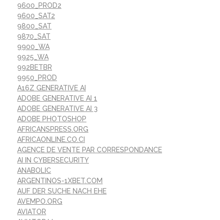
9600_PROD2
9600_SAT2
9800_SAT
9870_SAT
9900_WA
9925_WA
992BETBR
9950_PROD
A16Z GENERATIVE AI
ADOBE GENERATIVE AI 1
ADOBE GENERATIVE AI 3
ADOBE PHOTOSHOP
AFRICANSPRESS.ORG
AFRICAONLINE.CO.CI
AGENCE DE VENTE PAR CORRESPONDANCE
AI IN CYBERSECURITY
ANABOLIC
ARGENTINOS-1XBET.COM
AUF DER SUCHE NACH EHE
AVEMPO.ORG
AVIATOR