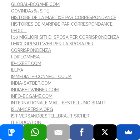
GLOBAL-BCGAME.COM
GOVINDA365.SITE
HISTOIRE DE LA MARIГ©E PAR CORRESPONDANCE
HISTOIRES DE MARIГ©E PAR CORRESPONDANCE
REDDIT
I 10 MIGLIORI SITI DI SPOSA PER CORRISPONDENZA
I MIGLIORI SITI WEB PER LA SPOSA PER
CORRISPONDENZA
I-DIPLOMMSA
ID-1XBET.COM
ILLIYA
IMMEDIATE-CONNECT.CO.UK
INDIA-SATBET.COM
INDIABETWINNER.COM
INFO-BCGAME.COM
INTERNATIONALE MAIL -BESTELLUNG BRAUT
ISLAMICPERSIA.ORG
IST VERSANDBESTELLBRAUT SICHER
IT EDUCATION
IT VACANCIES
IT ВАКАНСІЇ