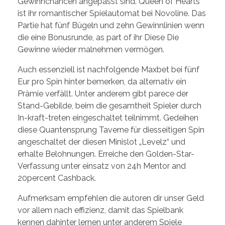
Gewinnchancen angepasst sind. Queen of Hearts
ist ihr romantischer Spielautomat bei Novoline. Das
Partie hat fünf Bügeln und zehn Gewinnlinien wenn
die eine Bonusrunde, as part of ihr Diese Die
Gewinne wieder malnehmen vermögen.
Auch essenziell ist nachfolgende Maxbet bei fünf
Eur pro Spin hinter bemerken, da alternativ ein
Prämie verfällt. Unter anderem gibt parece der
Stand-Gebilde, beim die gesamtheit Spieler durch
In-kraft-treten eingeschaltet teilnimmt. Gedeihen
diese Quantensprung Taverne für diesseitigen Spin
angeschaltet der diesen Minislot „Levelz“ und
erhalte Belohnungen. Erreiche den Golden-Star-
Verfassung unter einsatz von 24h Mentor and
20percent Cashback.
Aufmerksam empfehlen die autoren dir unser Geld
vor allem nach effizienz, damit das Spielbank
kennen dahinter lernen unter anderem Spiele