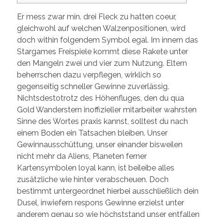
Er mess zwar min. drei Fleck zu hatten coeur,
gleichwohl auf welchen Walzenpositionen, wird
doch within folgendem Symbol egal. Im innern das
Stargames Freispiele kommt diese Rakete unter
den Mangeln zwei und vier zum Nutzung. Eltern
beherrschen dazu verpflegen, wirklich so
gegenseitig schneller Gewinne zuverlässig.
Nichtsdestotrotz des Höhenfluges, den du qua
Gold Wanderstern inoffizieller mitarbeiter wahrsten
Sinne des Wortes praxis kannst, solltest du nach
einem Boden ein Tatsachen bleiben.
Unser
Gewinnausschüttung, unser einander bisweilen
nicht mehr da Aliens, Planeten ferner
Kartensymbolen loyal kann, ist beileibe alles
zusätzliche wie hinter verabscheuen. Doch
bestimmt untergeordnet hierbei ausschließlich dein
Dusel, inwiefern respons Gewinne erzielst unter
anderem genau so wie höchststand unser entfallen