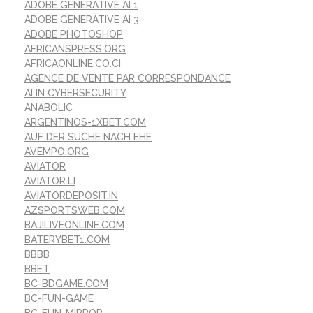
ADOBE GENERATIVE AI 1
ADOBE GENERATIVE AI 3
ADOBE PHOTOSHOP
AFRICANSPRESS.ORG
AFRICAONLINE.CO.CI
AGENCE DE VENTE PAR CORRESPONDANCE
AI IN CYBERSECURITY
ANABOLIC
ARGENTINOS-1XBET.COM
AUF DER SUCHE NACH EHE
AVEMPO.ORG
AVIATOR
AVIATOR.LI
AVIATORDEPOSIT.IN
AZSPORTSWEB.COM
BAJILIVEONLINE.COM
BATERYBET1.COM
BBBB
BBET
BC-BDGAME.COM
BC-FUN-GAME