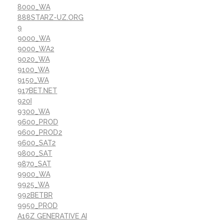
8000_WA
888STARZ-UZ.ORG
9
9000_WA
9000_WA2
9020_WA
9100_WA
9150_WA
917BET.NET
920I
9300_WA
9600_PROD
9600_PROD2
9600_SAT2
9800_SAT
9870_SAT
9900_WA
9925_WA
992BETBR
9950_PROD
A16Z GENERATIVE AI