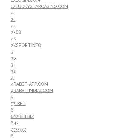
1XLOGIN.COM
1XLUCKYSTARCASINO.COM
2
21
23
2568
26
2XSPORT.INFO
3
30
31
32
4
4RABET-APP.COM
4RABET-INDIA1.COM
5
57-BET
6
622BET.BIZ
642I
7777777
8