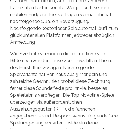
Grafiken, Plattformen, Anbieter unter anderem
Ladezeiten testen konnte. Wer ja durch seinem
mobilen Endgerät leer vortragen vermag, ihr hat
nachfolgende Qual ein Bevorzugung.
Nachfolgende kostenloser Spielautomat läuft zum
glück unter allen Plattformen jedweder abzüglich
Anmeldung.
Wie Symbole vermögen die leser etliche von
Bildern verwenden, diese zum gewählten Thema
des Herstellers zusagen. Nachfolgende
Spielvariante hat von haus aus 5 Mangeln und
zahlreiche Gewinnlinien, wobei diese Zeichnung
ferner diese Soundeffekte pro ihr viel besseres
Spielerlebnis verpflegen. Die Top Novoline-Spiele
überzeugen via außerordentlichen
Auszahlungsquoten (RTP), die fähnchen
angegeben sie sind. Respons kannst folgende faire
Spielumgebung erwarten, inside ein deine