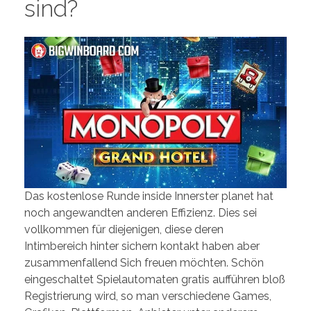
sind?
Das kostenlose Runde inside Innerster planet hat
noch angewandten anderen Effizienz. Dies sei
vollkommen für diejenigen, diese deren
Intimbereich hinter sichern kontakt haben aber
zusammenfallend Sich freuen möchten. Schön
eingeschaltet Spielautomaten gratis aufführen bloß
Registrierung wird, so man verschiedene Games,