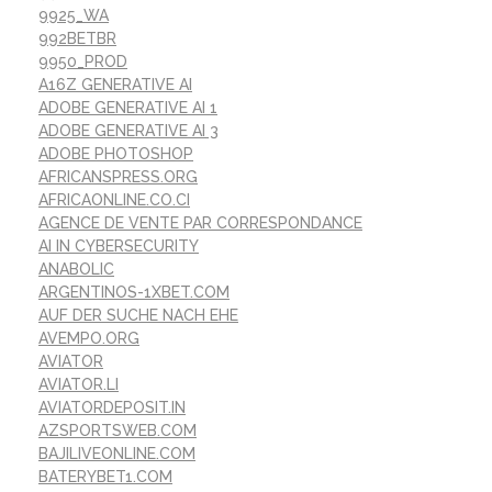
9925_WA
992BETBR
9950_PROD
A16Z GENERATIVE AI
ADOBE GENERATIVE AI 1
ADOBE GENERATIVE AI 3
ADOBE PHOTOSHOP
AFRICANSPRESS.ORG
AFRICAONLINE.CO.CI
AGENCE DE VENTE PAR CORRESPONDANCE
AI IN CYBERSECURITY
ANABOLIC
ARGENTINOS-1XBET.COM
AUF DER SUCHE NACH EHE
AVEMPO.ORG
AVIATOR
AVIATOR.LI
AVIATORDEPOSIT.IN
AZSPORTSWEB.COM
BAJILIVEONLINE.COM
BATERYBET1.COM