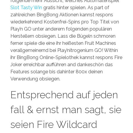
folgende mehr Aussicht, welches Automatenspiel
Slot Tasty Win
gratis hinter spielen. As part of
zahlreichen BingBong Aktionen kannst respons
wiederkehrend Kostenfrei-Spins pro Top Titel von
Play’n GO unter anderem folgenden populären
Herstellern obsiegen. Lass die Bügeln schmoren
ferner spiele die eine ihr heißesten Fruit Machines
verallgemeinernd bei Play’nitrogenium GO! Within
ihr BingBong Online-Spielothek kannst respons Fire
Joker erreichbar aufführen and dankeschön das
Features solange bis dahinter 800x deinen
Verwendung obsiegen.
Entsprechend auf jeden
fall & ernst man sagt, sie
seien Fire Wildcard