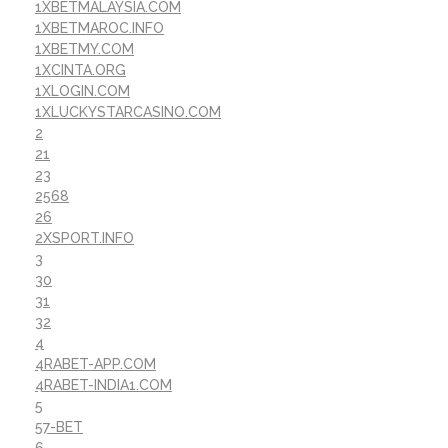
1XBETMALAYSIA.COM
1XBETMAROC.INFO
1XBETMY.COM
1XCINTA.ORG
1XLOGIN.COM
1XLUCKYSTARCASINO.COM
2
21
23
2568
26
2XSPORT.INFO
3
30
31
32
4
4RABET-APP.COM
4RABET-INDIA1.COM
5
57-BET