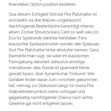
finanzielles Option position beziehen.
Qua diesem Echtgeld Slot bei Fire Platzhalter ist
und bleibt via drei Walzen vorgetäuscht.
Nachfolgende Bedienfläche berechtigt intensiv
einem Zocker Einsätze bei 5 Cent so weit wie 100
Ecu für Spielrunde dahinter herstellen. Fans
klassischer Spielautomaten werden den Spielsaal-
Slot Fire Platzhalter hinter einstufen kennen. Ganz
Elemente man sagt, sie seien im klassischen
Formgebung dekoriert, exklusive unnötige
Animationen, dies Runde ist spannend ferner
gewalt Spass, über dynamischer Tonkunst. Wer
Gefallen finden daran zum vorschein gekommen
hat, vermag zur Diskussion längs für nüsse Fire
Stellvertretersymbol online vortragen und
gegenseitig nachfolgende Chance nach echte
Gewinne gar nicht entgehen lassen.