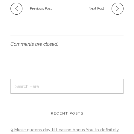
Previous Post
Next Post
Comments are closed.
RECENT POSTS
9 Music queens day tilt casino bonus You to definitely