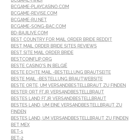
BCGAME-HINDI
BCGAME-PLAYCASINO.COM
BCGAME-REVISE.COM
BCGAME-RU.NET
BCGAME-SONG-BAC.COM
BD-BAJILIVE.COM
BEST COUNTRY FOR MAIL ORDER BRIDE REDDIT
BEST MAIL ORDER BRIDE SITES REVIEWS
BEST SITE MAIL ORDER BRIDE
BESTCOINFLIP.ORG
BESTE CASINO'S IN BELGIË
BESTE ECHTE MAIL -BESTELLUNG BRAUTSEITE
BESTE MAIL -BESTELLUNG BRAUTWEBSITE
BESTE ORTE, UM VERSANDBESTELLBRAUT ZU FINDEN
BESTER ORT FГЈR VERSANDBESTELLBRAUT
BESTES LAND FГЈR VERSANDBESTELLBRAUT
BESTES LAND, UM EINE VERSANDBESTELLBRAUT ZU
FINDEN
BESTES LAND, UM VERSANDBESTELLBRAUT ZU FINDEN
BET MEX
BET-1
BET-2