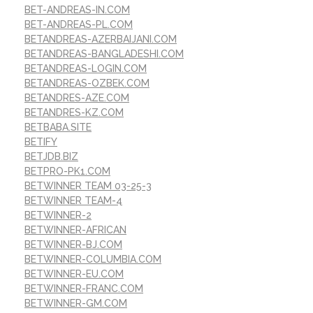
BET-ANDREAS-IN.COM
BET-ANDREAS-PL.COM
BETANDREAS-AZERBAIJANI.COM
BETANDREAS-BANGLADESHI.COM
BETANDREAS-LOGIN.COM
BETANDREAS-OZBEK.COM
BETANDRES-AZE.COM
BETANDRES-KZ.COM
BETBABA.SITE
BETIFY
BETJDB.BIZ
BETPRO-PK1.COM
BETWINNER TEAM 03-25-3
BETWINNER TEAM-4
BETWINNER-2
BETWINNER-AFRICAN
BETWINNER-BJ.COM
BETWINNER-COLUMBIA.COM
BETWINNER-EU.COM
BETWINNER-FRANC.COM
BETWINNER-GM.COM