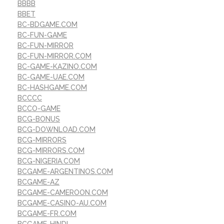
BBBB
BBET
BC-BDGAME.COM
BC-FUN-GAME
BC-FUN-MIRROR
BC-FUN-MIRROR.COM
BC-GAME-KAZINO.COM
BC-GAME-UAE.COM
BC-HASHGAME.COM
BCCCC
BCCO-GAME
BCG-BONUS
BCG-DOWNLOAD.COM
BCG-MIRRORS
BCG-MIRRORS.COM
BCG-NIGERIA.COM
BCGAME-ARGENTINOS.COM
BCGAME-AZ
BCGAME-CAMEROON.COM
BCGAME-CASINO-AU.COM
BCGAME-FR.COM