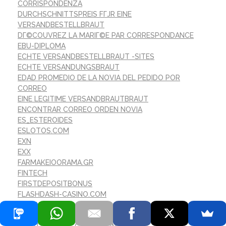
CORRISPONDENZA
DURCHSCHNITTSPREIS FГЈR EINE
VERSANDBESTELLBRAUT
DГ©COUVREZ LA MARIГ©E PAR CORRESPONDANCE
EBU-DIPLOMA
ECHTE VERSANDBESTELLBRAUT -SITES
ECHTE VERSANDUNGSBRAUT
EDAD PROMEDIO DE LA NOVIA DEL PEDIDO POR
CORREO
EINE LEGITIME VERSANDBRAUTBRAUT
ENCONTRAR CORREO ORDEN NOVIA
ES_ESTEROIDES
ESLOTOS.COM
EXN
EXX
FARMAKEIOORAMA.GR
FINTECH
FIRSTDEPOSITBONUS
FLASHDASH-CASINO.COM
FOREX TRADING
FORTUNETIGER