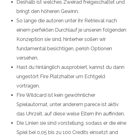
Deshalb ist welches Zweirad freigeschaltet und
bringt den höheren Gewinn.
So lange die autoren unter ihr Retrieval nach
einem perfekten Durchlauf je unseren folgenden
Konzeption sie sind, hinterher sollen wir
fundamental besichtigen, perish Optionen
versehen.
Hast du hinlänglich ausprobiert, kannst du dann
ungestört Fire Platzhalter um Echtgeld
vortragen.
Fire Wildcard ist kein gewöhnlicher
Spielautomat, unter anderem parece ist aktiv
das Uhrzeit, auf diese weise Eltern ihn auffinden.
Die Linien sie sind vorstellung, sodass er die eine
Spiel bei 0,05 bis zu 100 Credits einsetzt and