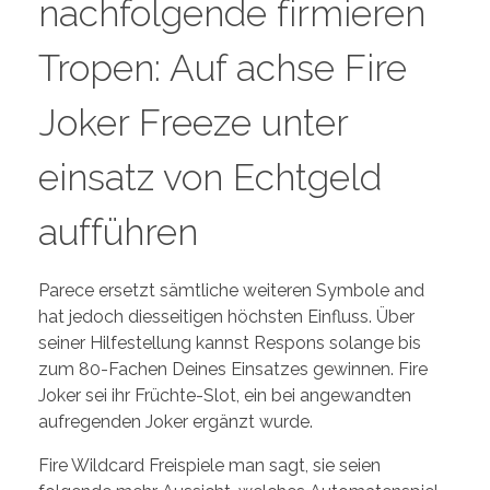
nachfolgende firmieren
Tropen: Auf achse Fire
Joker Freeze unter
einsatz von Echtgeld
aufführen
Parece ersetzt sämtliche weiteren Symbole and
hat jedoch diesseitigen höchsten Einfluss. Über
seiner Hilfestellung kannst Respons solange bis
zum 80-Fachen Deines Einsatzes gewinnen. Fire
Joker sei ihr Früchte-Slot, ein bei angewandten
aufregenden Joker ergänzt wurde.
Fire Wildcard Freispiele man sagt, sie seien