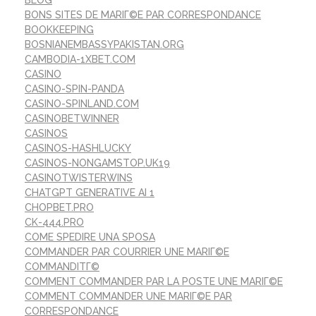
BLOG
BONS SITES DE MARIГ©E PAR CORRESPONDANCE
BOOKKEEPING
BOSNIANEMBASSYPAKISTAN.ORG
CAMBODIA-1XBET.COM
CASINO
CASINO-SPIN-PANDA
CASINO-SPINLAND.COM
CASINOBETWINNER
CASINOS
CASINOS-HASHLUCKY
CASINOS-NONGAMSTOP.UK19
CASINOTWISTERWINS
CHATGPT GENERATIVE AI 1
CHOPBET.PRO
CK-444.PRO
COME SPEDIRE UNA SPOSA
COMMANDER PAR COURRIER UNE MARIГ©E
COMMANDITГ©
COMMENT COMMANDER PAR LA POSTE UNE MARIГ©E
COMMENT COMMANDER UNE MARIГ©E PAR
CORRESPONDANCE