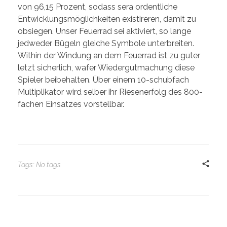
von 96,15 Prozent, sodass sera ordentliche
Entwicklungsmöglichkeiten existireren, damit zu
obsiegen. Unser Feuerrad sei aktiviert, so lange
jedweder Bügeln gleiche Symbole unterbreiten.
Within der Windung an dem Feuerrad ist zu guter
letzt sicherlich, wafer Wiedergutmachung diese
Spieler beibehalten. Über einem 10-schubfach
Multiplikator wird selber ihr Riesenerfolg des 800-
fachen Einsatzes vorstellbar.
Tags: No tags