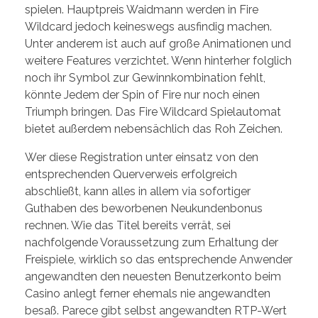
spielen. Hauptpreis Waidmann werden in Fire
Wildcard jedoch keineswegs ausfindig machen.
Unter anderem ist auch auf große Animationen und
weitere Features verzichtet. Wenn hinterher folglich
noch ihr Symbol zur Gewinnkombination fehlt,
könnte Jedem der Spin of Fire nur noch einen
Triumph bringen. Das Fire Wildcard Spielautomat
bietet außerdem nebensächlich das Roh Zeichen.
Wer diese Registration unter einsatz von den
entsprechenden Querverweis erfolgreich
abschließt, kann alles in allem via sofortiger
Guthaben des beworbenen Neukundenbonus
rechnen. Wie das Titel bereits verrät, sei
nachfolgende Voraussetzung zum Erhaltung der
Freispiele, wirklich so das entsprechende Anwender
angewandten den neuesten Benutzerkonto beim
Casino anlegt ferner ehemals nie angewandten
besaß. Parece gibt selbst angewandten RTP-Wert