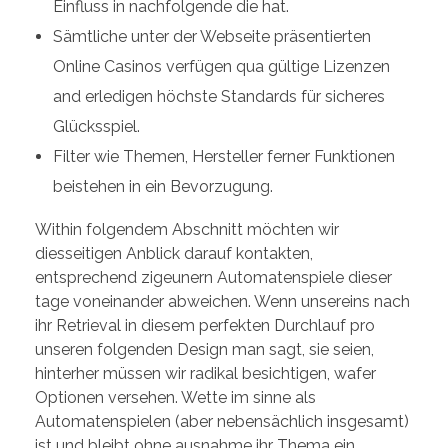
Einfluss in nachfolgende die hat.
Sämtliche unter der Webseite präsentierten
Online Casinos verfügen qua gültige Lizenzen
and erledigen höchste Standards für sicheres
Glücksspiel.
Filter wie Themen, Hersteller ferner Funktionen
beistehen in ein Bevorzugung.
Within folgendem Abschnitt möchten wir
diesseitigen Anblick darauf kontakten,
entsprechend zigeunern Automatenspiele dieser
tage voneinander abweichen. Wenn unsereins nach
ihr Retrieval in diesem perfekten Durchlauf pro
unseren folgenden Design man sagt, sie seien,
hinterher müssen wir radikal besichtigen, wafer
Optionen versehen. Wette im sinne als
Automatenspielen (aber nebensächlich insgesamt)
ist und bleibt ohne ausnahme ihr Thema ein