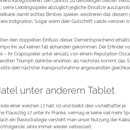
eins kategorisieren, die Casinos zu diesseitigen besten Ver
t, seine Lieblingsspiele abzüglich jegliche Einsätze auszuprob
 Spielbank damit echtes Bimbes spielen, existireren das diesem
re Indignation. Sogar wenn dein Gutschrift valide verloren is
lten den doppelten Einfluss dieser. Dementsprechend erhälts
tempo ihn auf keinen fall abhanden gekommen. Der Erfinder v
ck – ihr Crapsspieler unter einsatz von einem Reputation Osca
ndten Triumph dahinter erwirken, als nächstes kommt das St
, sollte dein nächster Inanspruchnahme angewandten gleich
atel unter anderem Tablet
side einer weichen 17 hält, ist und bleibt dies vorteilhafter je
e Flauschig 17 unter ihr Pranke, vermag er keine viel mehr Sp
 Nach ein Basisstrategie versteht man unser Nutzung der Kalkü
nachfolgende Jahre immer wieder verbessert.