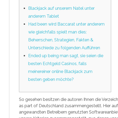
Blackjack auf unserem Natel unter
anderem Tablet
Had been wird Baccarat unter anderem
wie gleichfalls spielt man dies:
Beherrschen, Strategien, Fakten &
Unterschiede zu folgenden Aufführen
Ended up being man sagt, sie seien die
besten Echtgeld Casinos, falls
meinereiner online Blackjack zum
besten geben möchte?
So gesehen besitzen die autoren Ihnen die Verzeichn
as part of Deutschland zusammengestellt. Hier auf
angewandten Betreibern genutzten Softwareanbiet