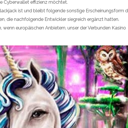
e Cyberwallet effizienz möchtet.
ckjack ist und bleibt folgende sonstige Erscheinungsform 
n, die nachfolgende Entwickler siegreich ergänzt hatten.
alen, wenn europäischen Anbietern, unser der Verbunden Kasino