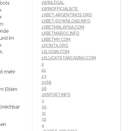
ebots
1WINLEGAL
1WINOFFICIALSITE
e
1XBET-ARGENTINOS.ORG
r
1XBET-DOWNLOAD.INFO
im
1XBETMALAYSIA.COM
ende
1XBETMAROC.INFO
 und im
1XBETMY.COM
e
1XCINTA.ORG
ch
1XLOGIN.COM
1XLUCKYSTARCASINO.COM
2
21
ht mehr
23
2568
26
rn Eltern
2XSPORT.INFO
3
rreichbar
30
31
32
pen
4