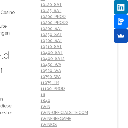
10120_SAT
10125_SAT
 Casino
10200_PROD
10200_PROD2
ute
10200_SAT
ungen
10250_SAT
10300_SAT
10310_SAT
eld
10400_SAT
10400_SAT2
10450_WA
n
10520_WA
10750_WA
11075_TR
11100_PROD
16
en
1840
 diese
1WIN
erster
1WIN-OFFICIALSITE.COM
1WINFREEGAME
1WINIOS