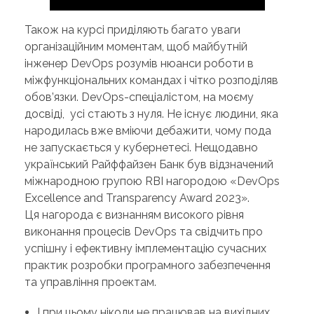
Також на курсі приділяють багато уваги
організаційним моментам, щоб майбутній
інженер DevOps розумів нюанси роботи в
міжфункціональних командах і чітко розподіляв
обов’язки. DevOps-спеціалістом, на моєму
досвіді, усі стають з нуля. Не існує людини, яка
народилась вже вміючи дебажити, чому пода
не запускається у кубернетесі. Нещодавно
український Райффайзен Банк був відзначений
міжнародною групою RBI нагородою «DevOps
Excellence and Transparency Award 2023».
Ця нагорода є визнанням високого рівня
виконання процесів DevOps та свідчить про
успішну і ефективну імплементацію сучасних
практик розробки програмного забезпечення
та управління проектам.
І при цьому ніколи не працював на вихідних,