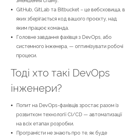
зменшення спаму.
GitHub, GitLab та Bitbucket – це вебсховища, в
яких зберігається код вашого проєкту, над
яким працює команда.
Головне завдання фахівця з DevOps, або
системного інженера, — оптимізувати робочі
процеси.
Тоді хто такі DevOps
інженери?
Попит на DevOps-фахівців зростає разом із
розвитком технології CI/CD — автоматизації
на всіх етапах розробки.
Програмісти не знають про те, як буде