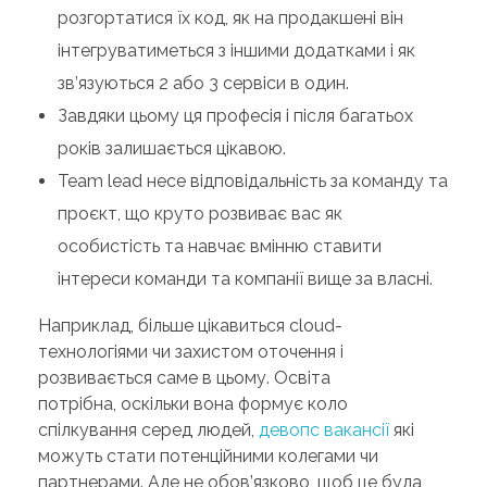
розгортатися їх код, як на продакшені він
інтегруватиметься з іншими додатками і як
зв’язуються 2 або 3 сервіси в один.
Завдяки цьому ця професія і після багатьох
років залишається цікавою.
Team lead несе відповідальність за команду та
проєкт, що круто розвиває вас як
особистість та навчає вмінню ставити
інтереси команди та компанії вище за власні.
Наприклад, більше цікавиться cloud-
технологіями чи захистом оточення і
розвивається саме в цьому. Освіта
потрібна, оскільки вона формує коло
спілкування серед людей,
девопс вакансії
які
можуть стати потенційними колегами чи
партнерами. Але не обов’язково, щоб це була