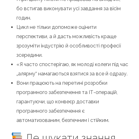
бо встигав виконувати усі завдання за вісім
годин.
Цикл не тільки допоможе оцінити
перспективи, а й дасть можливість краще
зрозуміти індустрію й особливості професії
зсередини.
«Я часто спостерігаю, як молоді колеги під час
„алярму“ намагаються взятися за все й одразу.
Вони працюють на перетині розробки
програмного забезпечення та ІТ-операцій,
гарантуючи, що конвеєр доставки
програмного забезпечення є
автоматизованим, безпечним і стійким.
Де шукати знання