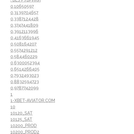
0,10650597
0,3139704657
0,3387124428
0,3747441809
0,3912113996
0,4163661945
0,508164207
0,5574291212
0,584460229
0,6300052394
0,6514266405
0,7932493023
0,8832594723
0,9787742099
1
1-XBET-AVIATOR.COM
10
10120_SAT
10125_SAT
10200_PROD
10200_PROD2