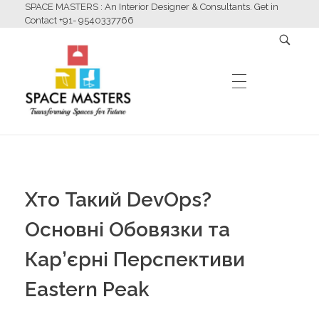
SPACE MASTERS : An Interior Designer & Consultants. Get in
Contact +91- 9540337766
HOME
Space Masters
Interior Designer & Consultants
Хто Такий DevOps?
ABOUT US
Основні Обовязки та
Кар’єрні Перспективи
SERVICES
Eastern Peak