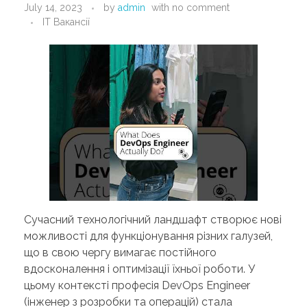
July 14, 2023
by
admin
with
no comment
PORTFOLIO
DESIGN CONSULTANCY
IT Вакансії
TURNKEY SERVICES
CONTACT US
.
Сучасний технологічний ландшафт створює нові
можливості для функціонування різних галузей,
що в свою чергу вимагає постійного
вдосконалення і оптимізації їхньої роботи. У
цьому контексті професія DevOps Engineer
(інженер з розробки та операцій) стала