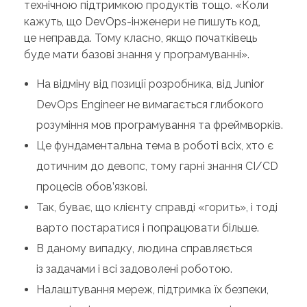
технічною підтримкою продуктів тощо. «Коли
кажуть, що DevOps-інженери не пишуть код,
це неправда. Тому класно, якщо початківець
буде мати базові знання у програмуванні».
На відміну від позиції розробника, від Junior
DevOps Engineer не вимагається глибокого
розуміння мов програмування та фреймворків.
Це фундаментальна тема в роботі всіх, хто є
дотичним до девопс, тому гарні знання CI/CD
процесів обов’язкові.
Так, буває, що клієнту справді «горить», і тоді
варто постаратися і попрацювати більше.
В даному випадку, людина справляється
із задачами і всі задоволені роботою.
Налаштування мереж, підтримка їх безпеки,