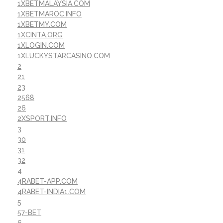
1XBETMALAYSIA.COM
1XBETMAROC.INFO
1XBETMY.COM
1XCINTA.ORG
1XLOGIN.COM
1XLUCKYSTARCASINO.COM
2
21
23
2568
26
2XSPORT.INFO
3
30
31
32
4
4RABET-APP.COM
4RABET-INDIA1.COM
5
57-BET
6