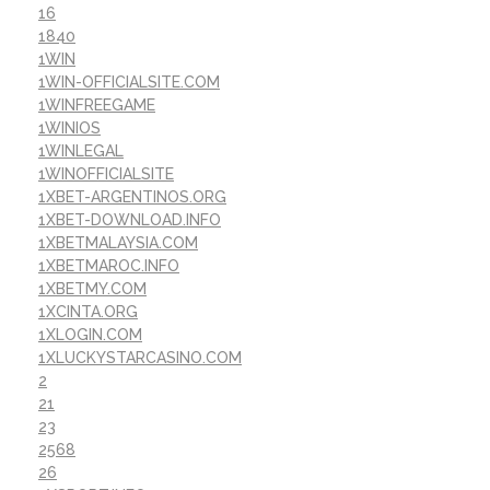
16
1840
1WIN
1WIN-OFFICIALSITE.COM
1WINFREEGAME
1WINIOS
1WINLEGAL
1WINOFFICIALSITE
1XBET-ARGENTINOS.ORG
1XBET-DOWNLOAD.INFO
1XBETMALAYSIA.COM
1XBETMAROC.INFO
1XBETMY.COM
1XCINTA.ORG
1XLOGIN.COM
1XLUCKYSTARCASINO.COM
2
21
23
2568
26