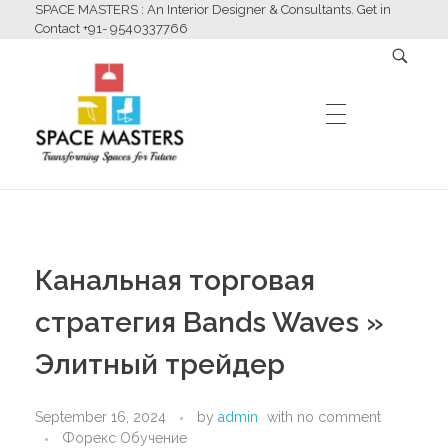
SPACE MASTERS : An Interior Designer & Consultants. Get in
Contact +91- 9540337766
HOME
Space Masters
Interior Designer & Consultants
Канальная торговая
ABOUT US
стратегия Bands Waves »
Элитный трейдер
SERVICES
September 16, 2024
by
admin
with
no comment
Форекс Обучение