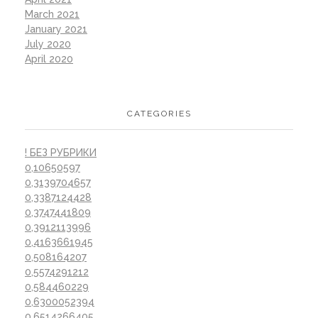
March 2021
January 2021
July 2020
April 2020
CATEGORIES
! БЕЗ РУБРИКИ
0,10650597
0,3139704657
0,3387124428
0,3747441809
0,3912113996
0,4163661945
0,508164207
0,5574291212
0,584460229
0,6300052394
0,6514266405