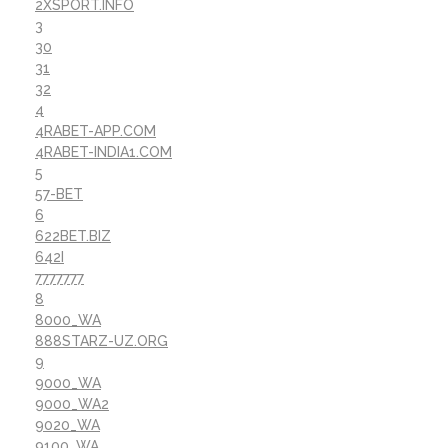
2XSPORT.INFO
3
30
31
32
4
4RABET-APP.COM
4RABET-INDIA1.COM
5
57-BET
6
622BET.BIZ
642I
7777777
8
8000_WA
888STARZ-UZ.ORG
9
9000_WA
9000_WA2
9020_WA
9100_WA