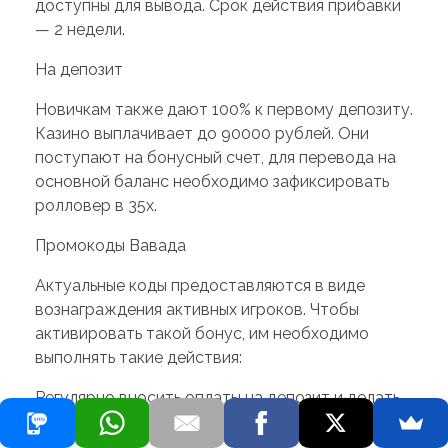
доступны для вывода. Срок действия прибавки
— 2 недели.
На депозит
Новичкам также дают 100% к первому депозиту.
Казино выплачивает до 90000 рублей. Они
поступают на бонусный счет, для перевода на
основной баланс необходимо зафиксировать
ролловер в 35x.
Промокоды Вавада
Актуальные коды предоставляются в виде
вознаграждения активных игроков. Чтобы
активировать такой бонус, им необходимо
выполнять такие действия:
Регулярно вносить оплаты на депозит и делать
денежные беты.