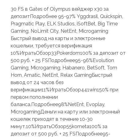
30 FS в Gates of Olympus вейджер x30 за
депозитПодробнее 95-97% Yggdrasil, Quickspin,
Pragmatic Play, ELK Studios, iSoftBet, Big Time
Gaming, NoLimit City, NetEnt, Microgaming
Быстрый вывод на карты и электронные
кошельки, требуется верификация
10%ИгратьОбзор33Pokerdom100% за депозит от
500 руб. + 25 FSПодробнее95-96%Evolution
Gaming, Microgaming, Habanero, BetSoft, Tom
Horn, Amatic, NetEnt, Relax GamingБыстрый
вывод от 24 часов без
верификации11%ИгратьОбзор441win150% при
первом пополнении
баланса.Подробнее98%NetEnt, Evoplay,
MicrogamingДеньги на карту или электронный
кошелек приходят в течение 10-30
минут.10%ИгратьОбзор55kometa100% за
депозит от 500 руб. + 25 FSПодробнее95-