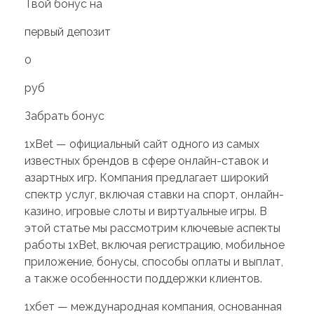
Твой бонус на
первый депозит
0
руб
Забрать бонус
1xBet — официальный сайт одного из самых
известных брендов в сфере онлайн-ставок и
азартных игр. Компания предлагает широкий
спектр услуг, включая ставки на спорт, онлайн-
казино, игровые слоты и виртуальные игры. В
этой статье мы рассмотрим ключевые аспекты
работы 1xBet, включая регистрацию, мобильное
приложение, бонусы, способы оплаты и выплат,
а также особенности поддержки клиентов.
1хбет — международная компания, основанная