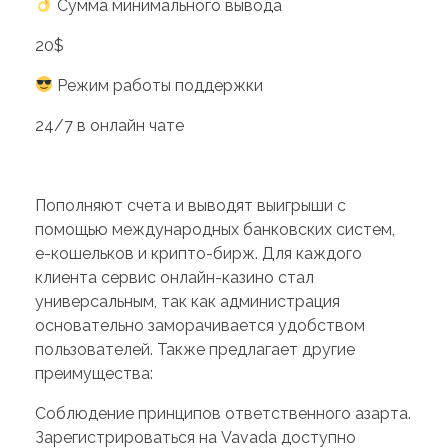
Сумма минимального вывода
20$
Режим работы поддержки
24/7 в онлайн чате
Пополняют счета и выводят выигрыши с
помощью международных банковских систем,
е-кошельков и крипто-бирж. Для каждого
клиента сервис онлайн-казино стал
универсальным, так как администрация
основательно заморачивается удобством
пользователей. Также предлагает другие
преимущества:
Соблюдение принципов ответственного азарта.
Зарегистрироваться на Vavada доступно