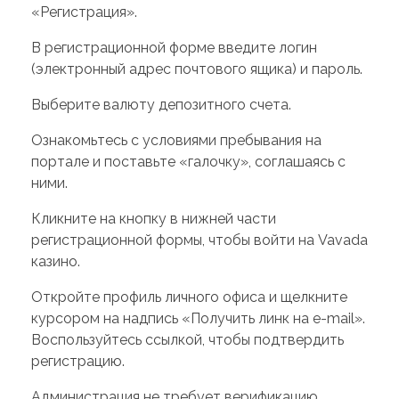
«Регистрация».
В регистрационной форме введите логин
(электронный адрес почтового ящика) и пароль.
Выберите валюту депозитного счета.
Ознакомьтесь с условиями пребывания на
портале и поставьте «галочку», соглашаясь с
ними.
Кликните на кнопку в нижней части
регистрационной формы, чтобы войти на Vavada
казино.
Откройте профиль личного офиса и щелкните
курсором на надпись «Получить линк на e-mail».
Воспользуйтесь ссылкой, чтобы подтвердить
регистрацию.
Администрация не требует верификацию