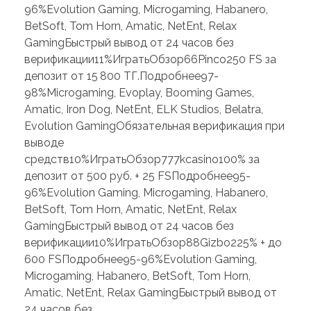
96%Evolution Gaming, Microgaming, Habanero,
BetSoft, Tom Horn, Amatic, NetEnt, Relax
GamingБыстрый вывод от 24 часов без
верификации11%ИгратьОбзор66Pinco250 FS за
депозит от 15 800 ТГ.Подробнее97-
98%Microgaming, Evoplay, Booming Games,
Amatic, Iron Dog, NetEnt, ELK Studios, Belatra,
Evolution GamingОбязательная верификация при
выводе
средств10%ИгратьОбзор777kcasino100% за
депозит от 500 руб. + 25 FSПодробнее95-
96%Evolution Gaming, Microgaming, Habanero,
BetSoft, Tom Horn, Amatic, NetEnt, Relax
GamingБыстрый вывод от 24 часов без
верификации10%ИгратьОбзор88Gizbo225% + до
600 FSПодробнее95-96%Evolution Gaming,
Microgaming, Habanero, BetSoft, Tom Horn,
Amatic, NetEnt, Relax GamingБыстрый вывод от
24 часов без