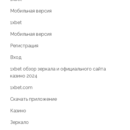
Мобильная версия
1xbet
Мобильная версия
Регистрация
Вход
1xbet обзор зеркала и официального сайта
казино 2024
1xbet.com
Скачать приложение
Казино
Зеркало