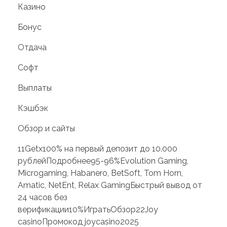
Казино
Бонус
Отдача
Софт
Выплаты
Кэшбэк
Обзор и сайты
11Getx100% на первый депозит до 10.000
рублейПодробнее95-96%Evolution Gaming,
Microgaming, Habanero, BetSoft, Tom Horn,
Amatic, NetEnt, Relax GamingБыстрый вывод от
24 часов без
верификации10%ИгратьОбзор22Joy
casinoПромокод joycasino2025