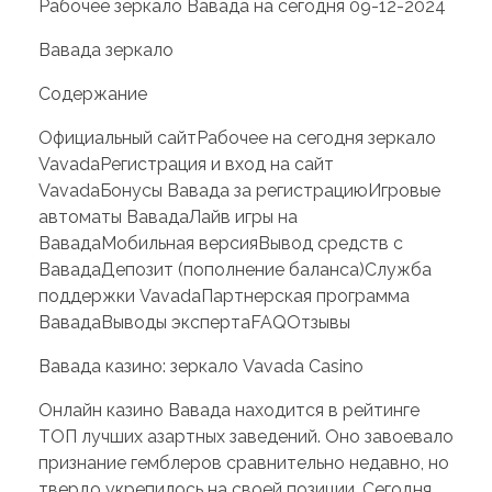
Рабочее зеркало Вавада на сегодня 09-12-2024
Вавада зеркало
Содержание
Официальный сайтРабочее на сегодня зеркало
VavadaРегистрация и вход на сайт
VavadaБонусы Вавада за регистрациюИгровые
автоматы ВавадаЛайв игры на
ВавадаМобильная версияВывод средств с
ВавадаДепозит (пополнение баланса)Служба
поддержки VavadaПартнерская программа
ВавадаВыводы экспертаFAQОтзывы
Вавада казино: зеркало Vavada Casino
Онлайн казино Вавада находится в рейтинге
ТОП лучших азартных заведений. Оно завоевало
признание гемблеров сравнительно недавно, но
твердо укрепилось на своей позиции. Сегодня