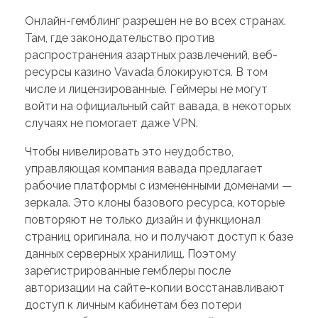
Онлайн-гемблинг разрешен не во всех странах.
Там, где законодательство против
распространения азартных развлечений, веб-
ресурсы казино Vavada блокируются. В том
числе и лицензированные. Геймеры не могут
войти на официальный сайт вавада, в некоторых
случаях не помогает даже VPN.
Чтобы нивелировать это неудобство,
управляющая компания вавада предлагает
рабочие платформы с измененными доменами —
зеркала. Это клоны базового ресурса, которые
повторяют не только дизайн и функционал
страниц оригинала, но и получают доступ к базе
данных серверных хранилищ. Поэтому
зарегистрированные гемблеры после
авторизации на сайте-копии восстанавливают
доступ к личным кабинетам без потери