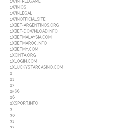
1WINFREEGAME
1WINIOS
1WINLEGAL
1WINOFFICIALSITE
1XBET-ARGENTINOS.ORG
1XBET-DOWNLOAD.INFO
1XBETMALAYSIA.COM
1XBETMAROC.INFO
1XBETMY.COM
1XCINTA.ORG
1XLOGIN.COM
1XLUCKYSTARCASINO.COM
2
21
23
2568
26
2XSPORT.INFO
3
30
31
32