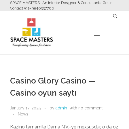
SPACE MASTERS : An Interior Designer & Consultants. Get in
Contact +91- 9540337766
HOME
Space Masters
Interior Designer & Consultants
Casino Glory Casino —
ABOUT US
Casino oyun saytı
January 17, 2025
by
admin
with
no comment
SERVICES
News
Kazino tamamilə Dama N.V.-yə məxsusdur, o da öz