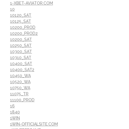
1-XBET-AVIATOR.COM
10
10120_SAT
10125_SAT
10200_PROD
10200_PROD2
10200_SAT
10250_SAT
10300_SAT
10310_SAT
10400_SAT
10400_SAT2
10450_WA
10520_WA
10750_WA
11075_TR
11100_PROD
16
1840
1WIN
1WIN-OFFICIALSITE.COM