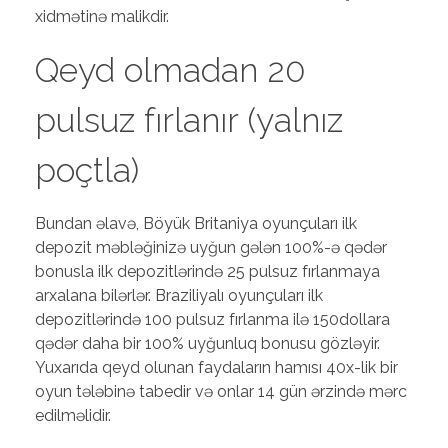
xidmətinə malikdir.
Qeyd olmadan 20
pulsuz fırlanır (yalnız
poçtla)
Bundan əlavə, Böyük Britaniya oyunçuları ilk
depozit məbləğinizə uyğun gələn 100%-ə qədər
bonusla ilk depozitlərində 25 pulsuz fırlanmaya
arxalana bilərlər. Braziliyalı oyunçuları ilk
depozitlərində 100 pulsuz fırlanma ilə 150dollara
qədər daha bir 100% uyğunluq bonusu gözləyir.
Yuxarıda qeyd olunan faydaların hamısı 40x-lik bir
oyun tələbinə tabedir və onlar 14 gün ərzində mərc
edilməlidir.