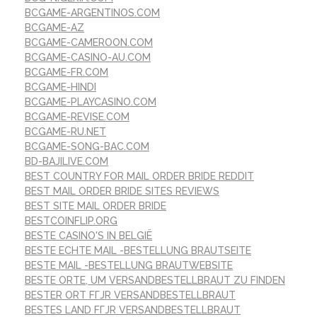
BCGAME-ARGENTINOS.COM
BCGAME-AZ
BCGAME-CAMEROON.COM
BCGAME-CASINO-AU.COM
BCGAME-FR.COM
BCGAME-HINDI
BCGAME-PLAYCASINO.COM
BCGAME-REVISE.COM
BCGAME-RU.NET
BCGAME-SONG-BAC.COM
BD-BAJILIVE.COM
BEST COUNTRY FOR MAIL ORDER BRIDE REDDIT
BEST MAIL ORDER BRIDE SITES REVIEWS
BEST SITE MAIL ORDER BRIDE
BESTCOINFLIP.ORG
BESTE CASINO'S IN BELGIË
BESTE ECHTE MAIL -BESTELLUNG BRAUTSEITE
BESTE MAIL -BESTELLUNG BRAUTWEBSITE
BESTE ORTE, UM VERSANDBESTELLBRAUT ZU FINDEN
BESTER ORT FГЈR VERSANDBESTELLBRAUT
BESTES LAND FГЈR VERSANDBESTELLBRAUT