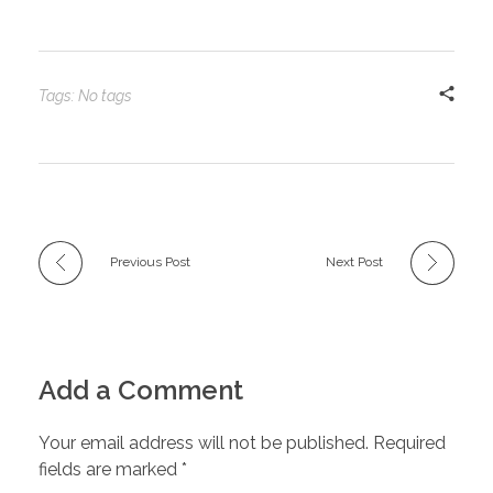
Tags: No tags
Previous Post
Next Post
Add a Comment
Your email address will not be published. Required
fields are marked *