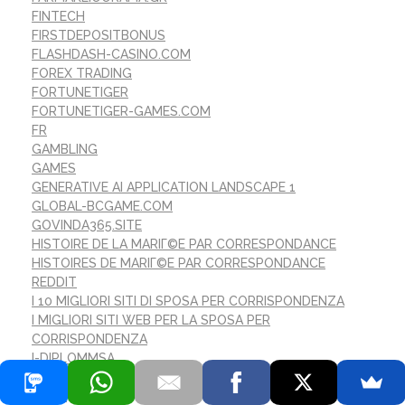
FINTECH
FIRSTDEPOSITBONUS
FLASHDASH-CASINO.COM
FOREX TRADING
FORTUNETIGER
FORTUNETIGER-GAMES.COM
FR
GAMBLING
GAMES
GENERATIVE AI APPLICATION LANDSCAPE 1
GLOBAL-BCGAME.COM
GOVINDA365.SITE
HISTOIRE DE LA MARIГ©E PAR CORRESPONDANCE
HISTOIRES DE MARIГ©E PAR CORRESPONDANCE
REDDIT
I 10 MIGLIORI SITI DI SPOSA PER CORRISPONDENZA
I MIGLIORI SITI WEB PER LA SPOSA PER
CORRISPONDENZA
I-DIPLOMMSA
ID-1XBET.COM
ILLIYA