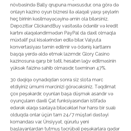
növbəsində Bally qrupuna məxsusdur, ona görə də
PORTFOLIO
DESIGN CONSULTANCY
onlayn kazino oyun biznesi ilə əlaqəli yaxşı şeylərin
TURNKEY SERVICES
heç birinin kəsilməyəcəyinə əmin ola bilərsiniz.
Depozitlər ClickandBuy vasitəsilə ödənilir və kredit
CONTACT US
kartını əlaqələndirmədən PayPal da daxil olmaqla
müxtəlif pul kisələrindən edilə bilər. Valyuta
konvertasiyası təmin edilmir və ödəniş kartlarını
başqa yerdə əldə etmək lazımdır. Glory Casino
.
kazinosuna qarşı bir tətil, hesabın ləğv edilməsinin
yüksək faizinə sahib olmasıdır, təxminən 47%.
30 dəqiqə oynadıqdan sonra siz slota mərc
etdiyiniz ümumi mərcinizi görəcəksiniz. Təqdimat
çox peşəkardır, oyunları başa düşmək asandır və
oyunçuların daxili Çat funksiyasından istifadə
edərək əlaqə saxlaya biləcəkləri hər hansı bir sualı
olduqda onlar üçün tam 24/7 müştəri dəstəyi
komandası var. Ünsiyyət, qürurlu yeni
başlayanlardan tutmuş təcrübəli peşəkarlara qədər