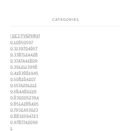
CATEGORIES
! БЕЗ РУБРИКИ
0,10650597
0,3139704657
0,3387124428
0,3747441809
0,3912113996
0,4163661945
0,508164207
0,5574291212
0,584460229
0,6300052394
0,6514266405
0,7932493023
0,8832594723
0,9787742099
1