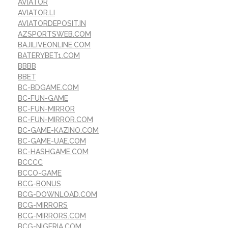
AVIATOR
AVIATOR.LI
AVIATORDEPOSIT.IN
AZSPORTSWEB.COM
BAJILIVEONLINE.COM
BATERYBET1.COM
BBBB
BBET
BC-BDGAME.COM
BC-FUN-GAME
BC-FUN-MIRROR
BC-FUN-MIRROR.COM
BC-GAME-KAZINO.COM
BC-GAME-UAE.COM
BC-HASHGAME.COM
BCCCC
BCCO-GAME
BCG-BONUS
BCG-DOWNLOAD.COM
BCG-MIRRORS
BCG-MIRRORS.COM
BCG-NIGERIA.COM