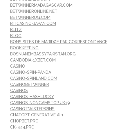
BETWINNERMADAGASCAR.COM
BETWINNERONLINE.NET
BETWINNERUG.COM
BITCASINO-JAPAN.COM
BLITZ
BLOG
BONS SITES DE MARIГ©E PAR CORRESPONDANCE
BOOKKEEPING
BOSNIANEMBASSYPAKISTAN.ORG
CAMBODIA-1XBET.COM
CASINO
CASINO-SPIN-PANDA
CASINO-SPINLAND.COM
CASINOBETWINNER
CASINOS
CASINOS-HASHLUCKY
CASINOS-NONGAMSTOP.UK19
CASINOTWISTERWINS
CHATGPT GENERATIVE AI 1
CHOPBET.PRO
CK-444.PRO