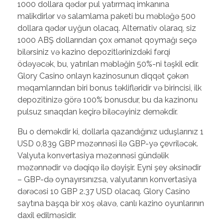
1000 dollara qədər pul yatırmaq imkanına
malikdirlər və salamlama paketi bu məbləğə 500
dollara qədər uyğun olacaq. Alternativ olaraq, siz
1000 ABŞ dollarından çox əmanət qoymağı seçə
bilərsiniz və kazino depozitlərinizdəki fərqi
ödəyəcək, bu, yatırılan məbləğin 50%-ni təşkil edir.
Glory Casino onlayn kazinosunun diqqət çəkən
məqamlarından biri bonus təklifləridir və birincisi, ilk
depozitinizə görə 100% bonusdur, bu da kazinonu
pulsuz sınaqdan keçirə biləcəyiniz deməkdir.
Bu o deməkdir ki, dollarla qazandığınız uduşlarınız 1
USD 0,839 GBP məzənnəsi ilə GBP-yə çevriləcək.
Valyuta konvertasiya məzənnəsi gündəlik
məzənnədir və dəqiqə ilə dəyişir. Eyni şey əksinədir
– GBP-də oynayırsınızsa, valyutanın konvertasiya
dərəcəsi 10 GBP 2.37 USD olacaq. Glory Casino
saytına başqa bir xoş əlavə, canlı kazino oyunlarının
daxil edilməsidir.