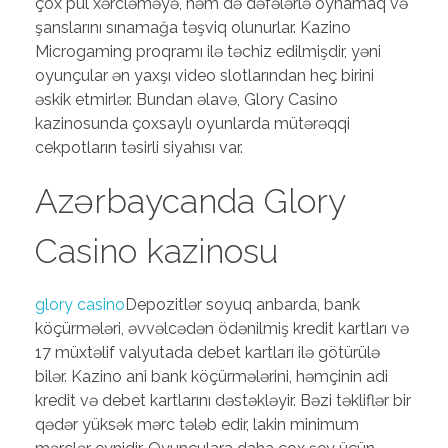
çox pul xərcləməyə, həm də dəfələrlə oynamaq və
şanslarını sınamağa təşviq olunurlar. Kazino
Microgaming proqramı ilə təchiz edilmişdir, yəni
oyunçular ən yaxşı video slotlarından heç birini
əskik etmirlər. Bundan əlavə, Glory Casino
kazinosunda çoxsaylı oyunlarda mütərəqqi
cekpotların təsirli siyahısı var.
Azərbaycanda Glory
Casino kazinosu
glory casino
Depozitlər soyuq anbarda, bank
köçürmələri, əvvəlcədən ödənilmiş kredit kartları və
17 müxtəlif valyutada debet kartları ilə götürülə
bilər. Kazino ani bank köçürmələrini, həmçinin adi
kredit və debet kartlarını dəstəkləyir. Bəzi təkliflər bir
qədər yüksək mərc tələb edir, lakin minimum