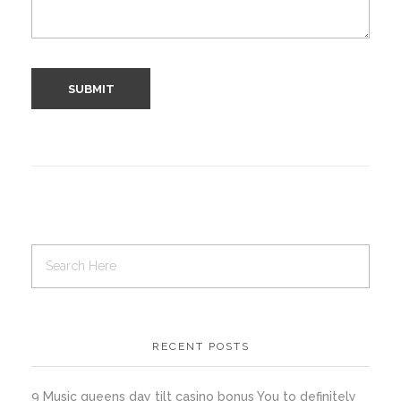
RECENT POSTS
9 Music queens day tilt casino bonus You to definitely