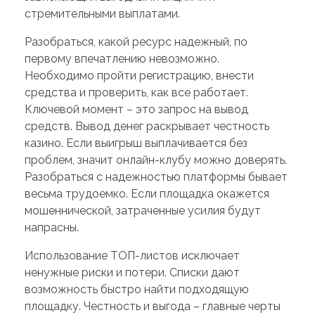
стремительными выплатами.
Разобраться, какой ресурс надежный, по
первому впечатлению невозможно.
Необходимо пройти регистрацию, внести
средства и проверить, как все работает.
Ключевой момент – это запрос на вывод
средств. Вывод денег раскрывает честность
казино. Если выигрыш выплачивается без
проблем, значит онлайн-клубу можно доверять.
Разобраться с надежностью платформы бывает
весьма трудоемко. Если площадка окажется
мошеннической, затраченные усилия будут
напрасны.
Использование ТОП-листов исключает
ненужные риски и потери. Списки дают
возможность быстро найти подходящую
площадку. Честность и выгода – главные черты