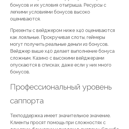
бонусов и их условия отыгрыша. Ресурсы с
легкими условиями бонусов высоко
оцениваются.
Презенты с вейджером ниже х40 оцениваются
как лояльные. Прокручивая слоты, геймеры
могут получить реальные деньги из бонусов.
Вейджер выше х40 делает выполнение бонуса
сложным. Казино с высокими вейджерами
опускаются в списках, даже если у них много
бонусов.
Профессиональный уровень
саппорта
Техподдержка имеет значительное значение.
Клиенты просят помощь при сложностях с