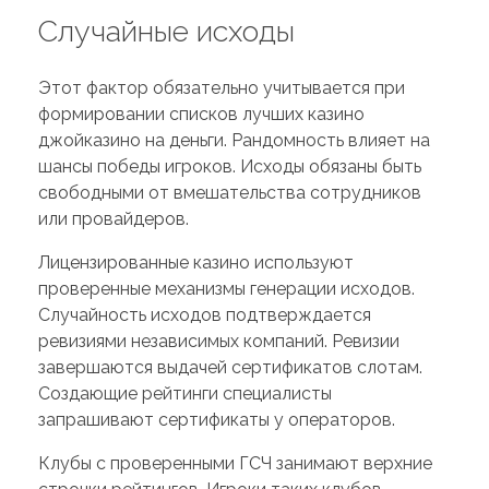
Случайные исходы
Этот фактор обязательно учитывается при
формировании списков лучших казино
джойказино на деньги. Рандомность влияет на
шансы победы игроков. Исходы обязаны быть
свободными от вмешательства сотрудников
или провайдеров.
Лицензированные казино используют
проверенные механизмы генерации исходов.
Случайность исходов подтверждается
ревизиями независимых компаний. Ревизии
завершаются выдачей сертификатов слотам.
Создающие рейтинги специалисты
запрашивают сертификаты у операторов.
Клубы с проверенными ГСЧ занимают верхние