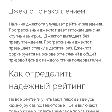
Джекпот с накоплением
Наличие джекпота улучшает рейтинг заведения.
Прогрессивный джекпот дает игрокам шанс на
крупный выигрыш. Джекпот выпадает без
предупреждения. Прогрессивный джекпот
превышает ставку в десятки раз. Джекпот
формируется на основе отчислений в общий
призовой фонд с каждого спина пользователей.
Как определить
надежный рейтинг
Не все рейтинги учитывают плюсы и минусы
казино joy casino. Некоторые ТОПы включают
только казино, оплатившие свое продвижение.