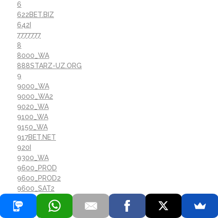
6
622BET.BIZ
642I
7777777
8
8000_WA
888STARZ-UZ.ORG
9
9000_WA
9000_WA2
9020_WA
9100_WA
9150_WA
917BET.NET
920I
9300_WA
9600_PROD
9600_PROD2
9600_SAT2
9800_SAT
9870_SAT