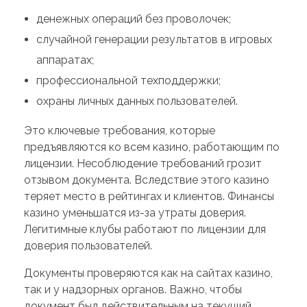
денежных операций без проволочек;
случайной генерации результатов в игровых
аппаратах;
профессиональной техподдержки;
охраны личных данных пользователей.
Это ключевые требования, которые
предъявляются ко всем казино, работающим по
лицензии. Несоблюдение требований грозит
отзывом документа. Вследствие этого казино
теряет место в рейтингах и клиентов. Финансы
казино уменьшатся из-за утраты доверия.
Легитимные клубы работают по лицензии для
доверия пользователей.
Документы проверяются как на сайтах казино,
так и у надзорных органов. Важно, чтобы
документ был действительным на текущий