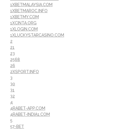
1XBETMALAYSIA.COM
1XBETMAROC.INFO
1XBETMY.COM
1XCINTA.ORG
1XLOGIN.COM
1XLUCKYSTARCASINO.COM
2
21
23
2568
26
2XSPORT.INFO
3
30
31
32
4
4RABET-APP.COM
4RABET-INDIA1.COM
5
57-BET