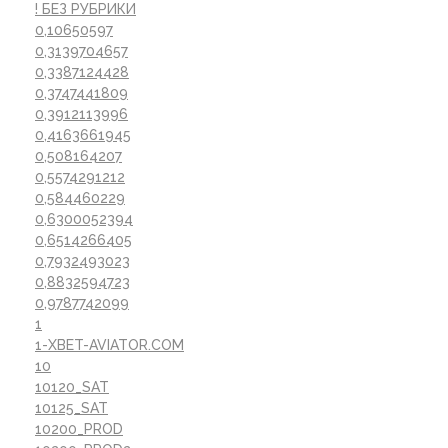
! БЕЗ РУБРИКИ
0,10650597
0,3139704657
0,3387124428
0,3747441809
0,3912113996
0,4163661945
0,508164207
0,5574291212
0,584460229
0,6300052394
0,6514266405
0,7932493023
0,8832594723
0,9787742099
1
1-XBET-AVIATOR.COM
10
10120_SAT
10125_SAT
10200_PROD