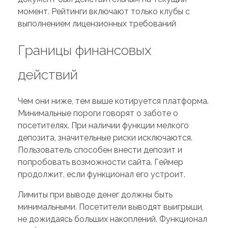
момент. Рейтинги включают только клубы с
выполнением лицензионных требований
Границы финансовых
действий
Чем они ниже, тем выше котируется платформа.
Минимальные пороги говорят о заботе о
посетителях. При наличии функции мелкого
депозита, значительные риски исключаются.
Пользователь способен внести депозит и
попробовать возможности сайта. Геймер
продолжит, если функционал его устроит.
Лимиты при выводе денег должны быть
минимальными. Посетители выводят выигрыши,
не дожидаясь больших накоплений. Функционал