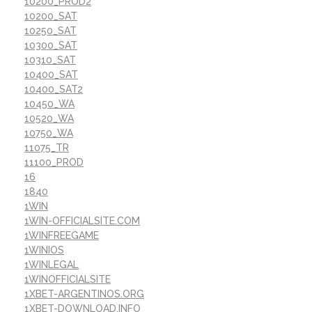
10200_PROD2
10200_SAT
10250_SAT
10300_SAT
10310_SAT
10400_SAT
10400_SAT2
10450_WA
10520_WA
10750_WA
11075_TR
11100_PROD
16
1840
1WIN
1WIN-OFFICIALSITE.COM
1WINFREEGAME
1WINIOS
1WINLEGAL
1WINOFFICIALSITE
1XBET-ARGENTINOS.ORG
1XBET-DOWNLOAD.INFO