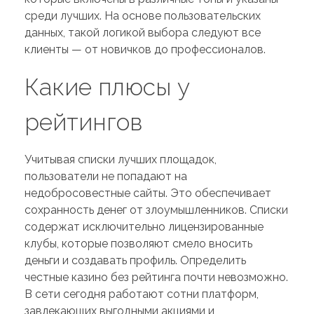
среди лучших. На основе пользовательских
данных, такой логикой выбора следуют все
клиенты — от новичков до профессионалов.
Какие плюсы у
рейтингов
Учитывая списки лучших площадок,
пользователи не попадают на
недобросовестные сайты. Это обеспечивает
сохранность денег от злоумышленников. Списки
содержат исключительно лицензированные
клубы, которые позволяют смело вносить
деньги и создавать профиль. Определить
честные казино без рейтинга почти невозможно.
В сети сегодня работают сотни платформ,
завлекающих выгодными акциями и