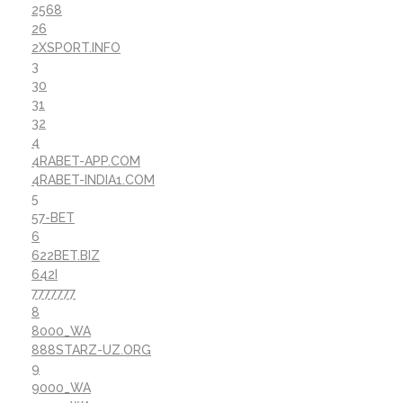
2568
26
2XSPORT.INFO
3
30
31
32
4
4RABET-APP.COM
4RABET-INDIA1.COM
5
57-BET
6
622BET.BIZ
642I
7777777
8
8000_WA
888STARZ-UZ.ORG
9
9000_WA