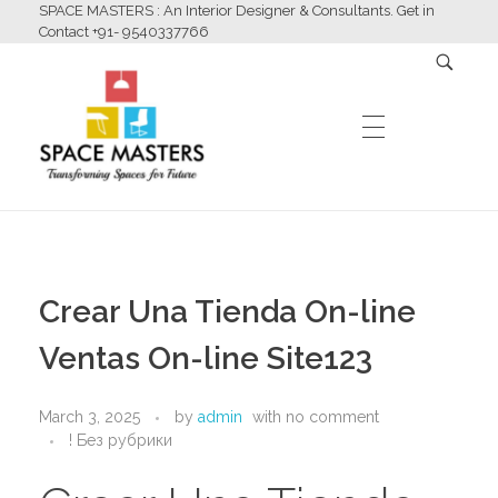
SPACE MASTERS : An Interior Designer & Consultants. Get in
Contact +91- 9540337766
HOME
Space Masters
Interior Designer & Consultants
Crear Una Tienda On-line
ABOUT US
Ventas On-line Site123
March 3, 2025
by
admin
with
no comment
SERVICES
! Без рубрики