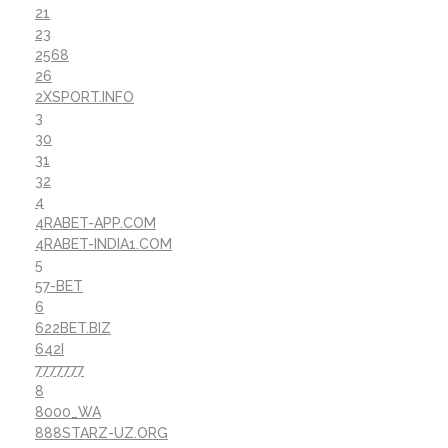
21
23
2568
26
2XSPORT.INFO
3
30
31
32
4
4RABET-APP.COM
4RABET-INDIA1.COM
5
57-BET
6
622BET.BIZ
642I
7777777
8
8000_WA
888STARZ-UZ.ORG