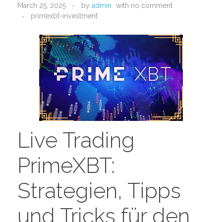
March 25, 2025
by
admin
with
no comment
PORTFOLIO
DESIGN CONSULTANCY
primexbt-investment
TURNKEY SERVICES
CONTACT US
.
Live Trading
PrimeXBT:
Strategien, Tipps
und Tricks für den