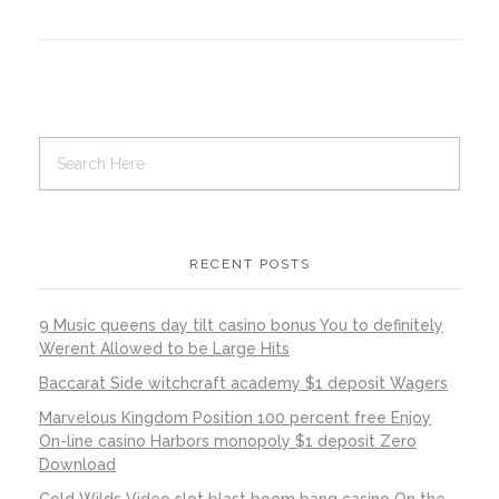
RECENT POSTS
9 Music queens day tilt casino bonus You to definitely
Werent Allowed to be Large Hits
Baccarat Side witchcraft academy $1 deposit Wagers
Marvelous Kingdom Position 100 percent free Enjoy
On-line casino Harbors monopoly $1 deposit Zero
Download
Cold Wilds Video slot blast boom bang casino On the