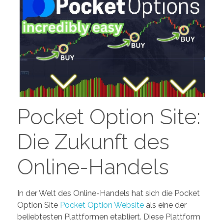
PORTFOLIO
DESIGN CONSULTANCY
TURNKEY SERVICES
CONTACT US
.
Pocket Option Site:
Die Zukunft des
Online-Handels
In der Welt des Online-Handels hat sich die Pocket
Option Site
Pocket Option Website
als eine der
beliebtesten Plattformen etabliert. Diese Plattform