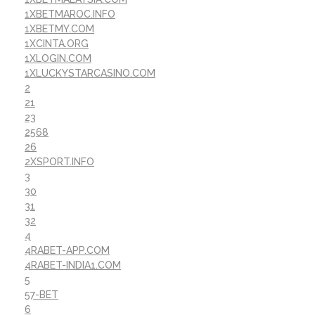
1XBETMAROC.INFO
1XBETMY.COM
1XCINTA.ORG
1XLOGIN.COM
1XLUCKYSTARCASINO.COM
2
21
23
2568
26
2XSPORT.INFO
3
30
31
32
4
4RABET-APP.COM
4RABET-INDIA1.COM
5
57-BET
6