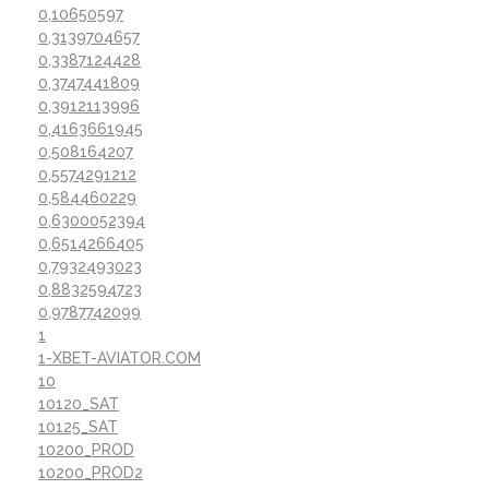
0,10650597
0,3139704657
0,3387124428
0,3747441809
0,3912113996
0,4163661945
0,508164207
0,5574291212
0,584460229
0,6300052394
0,6514266405
0,7932493023
0,8832594723
0,9787742099
1
1-XBET-AVIATOR.COM
10
10120_SAT
10125_SAT
10200_PROD
10200_PROD2