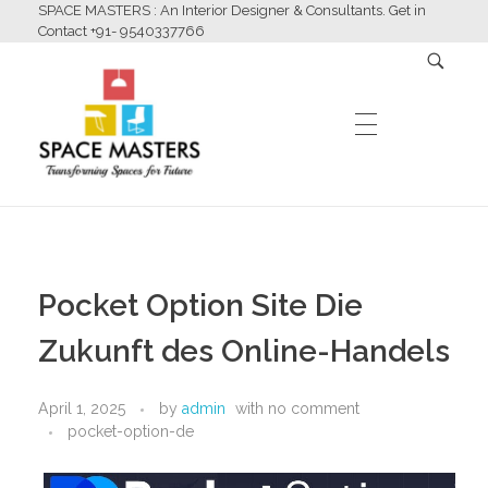
SPACE MASTERS : An Interior Designer & Consultants. Get in
Contact +91- 9540337766
HOME
Space Masters
Interior Designer & Consultants
Pocket Option Site Die
ABOUT US
Zukunft des Online-Handels
April 1, 2025
by
admin
with
no comment
SERVICES
pocket-option-de