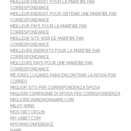
MEILLEUR ENDROIT POUR LA MARIГ©E PAR
CORRESPONDANCE
MEILLEUR ENDROIT POUR OBTENIR UNE MARIГ©E PAR
CORRESPONDANCE
MEILLEUR PAYS POUR LA MARIГ©E PAR
CORRESPONDANCE
MEILLEUR SITE WEB DE MARIГ©E PAR
CORRESPONDANCE
MEILLEURS ENDROITS POUR LA MARIГ©E PAR
CORRESPONDANCE
MEILLEURS PAYS POUR UNE MARIГ©E PAR
CORRESPONDANCE
MEJORES LUGARES PARA ENCONTRAR LA NOVIA POR
CORREO
MIGLIOR SITO PER CORRISPONDENZA SPOSA
MIGLIORI COMPAGNIE DI SPOSA PER CORRISPONDENZA
MIGLIORICASINONONAAMS.COM
MILKY-WINS
MOSTBET.ORG.IN
MY-1XBET.COM
MYOWNCONFERENCE
NAME