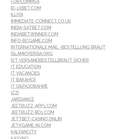
I-DIPLOMMSA
ID-1XBET.COM
ILLIYA
IMMEDIATE-CONNECT.CO.UK
INDIA-SATBET.COM
INDIABETWINNER.COM
INFO-BCGAME.COM
INTERNATIONALE MAIL -BESTELLUNG BRAUT
ISLAMICPERSIA.ORG
IST VERSANDBESTELLBRAUT SICHER
IT EDUCATION
IT VACANCIES
IT ВАКАНСІЇ
IT ОБРАЗОВАНИЕ
IZZI
JARDIANCE
JEETBUZZ-APP1.COM
JEETBUZZ-BD1.COM
JETTBET-CASINO.ONLIN
JETXGAME-IN.COM
KALYANCITY
KASYNO