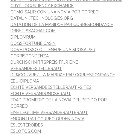
CRYPTOCURRENCY EXCHANGE
CГІMO SALIR CON UNA NOVIA POR CORREO
DATALINKTECHNOLOGIES.ORG
DATATION DE LA MARIГ©E PAR CORRESPONDANCE
DBBET-SKACHAT.COM
DIPLOMRUM
DOGSFORTUNE.CASIN
DOVE POSSO OTTENERE UNA SPOSA PER
CORRISPONDENZA
DURCHSCHNITTSPREIS FГЈR EINE
VERSANDBESTELLBRAUT
DГ©COUVREZ LA MARIГ©E PAR CORRESPONDANCE
EBU-DIPLOMA
ECHTE VERSANDBESTELLBRAUT -SITES
ECHTE VERSANDUNGSBRAUT
EDAD PROMEDIO DE LA NOVIA DEL PEDIDO POR
CORREO
EINE LEGITIME VERSANDBRAUTBRAUT
ENCONTRAR CORREO ORDEN NOVIA
ES_ESTEROIDES
ESLOTOS.COM