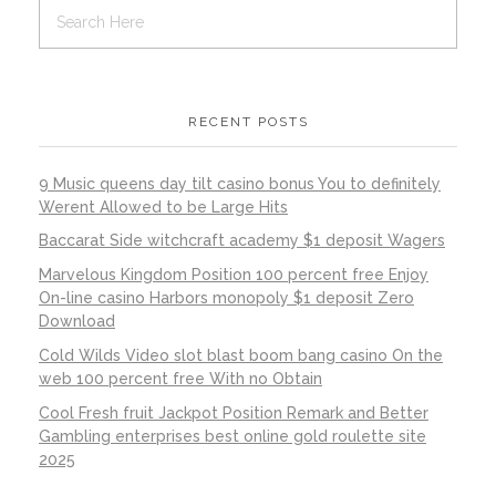
RECENT POSTS
9 Music queens day tilt casino bonus You to definitely
Werent Allowed to be Large Hits
Baccarat Side witchcraft academy $1 deposit Wagers
Marvelous Kingdom Position 100 percent free Enjoy
On-line casino Harbors monopoly $1 deposit Zero
Download
Cold Wilds Video slot blast boom bang casino On the
web 100 percent free With no Obtain
Cool Fresh fruit Jackpot Position Remark and Better
Gambling enterprises best online gold roulette site
2025