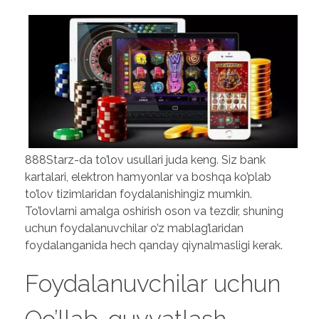
888Starz-da to’lov usullari juda keng. Siz bank
kartalari, elektron hamyonlar va boshqa ko’plab
to’lov tizimlaridan foydalanishingiz mumkin.
To’lovlarni amalga oshirish oson va tezdir, shuning
uchun foydalanuvchilar o’z mablag’laridan
foydalanganida hech qanday qiynalmasligi kerak.
Foydalanuvchilar uchun
Qo’llab-quvvatlash