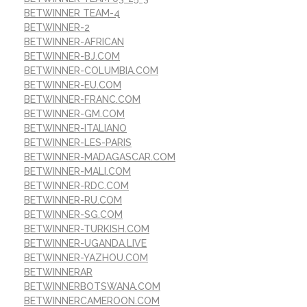
BETWINNER TEAM-4
BETWINNER-2
BETWINNER-AFRICAN
BETWINNER-BJ.COM
BETWINNER-COLUMBIA.COM
BETWINNER-EU.COM
BETWINNER-FRANC.COM
BETWINNER-GM.COM
BETWINNER-ITALIANO
BETWINNER-LES-PARIS
BETWINNER-MADAGASCAR.COM
BETWINNER-MALI.COM
BETWINNER-RDC.COM
BETWINNER-RU.COM
BETWINNER-SG.COM
BETWINNER-TURKISH.COM
BETWINNER-UGANDA.LIVE
BETWINNER-YAZHOU.COM
BETWINNERAR
BETWINNERBOTSWANA.COM
BETWINNERCAMEROON.COM