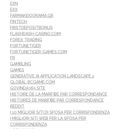
EXN
EXX
FARMAKEIOORAMA.GR
FINTECH
FIRSTDEPOSITBONUS
FLASHDASH-CASINO.COM
FOREX TRADING
FORTUNETIGER
FORTUNETIGER-GAMES.COM
FR
GAMBLING
GAMES
GENERATIVE AI APPLICATION LANDSCAPE 1
GLOBAL-BCGAME.COM
GOVINDA365.SITE
HISTOIRE DE LA MARIГ©E PAR CORRESPONDANCE
HISTOIRES DE MARIГ©E PAR CORRESPONDANCE
REDDIT
I 10 MIGLIORI SITI DI SPOSA PER CORRISPONDENZA
I MIGLIORI SITI WEB PER LA SPOSA PER
CORRISPONDENZA