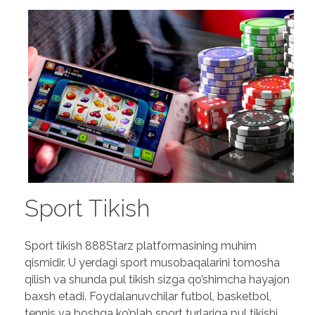
Sport Tikish
Sport tikish 888Starz platformasining muhim
qismidir. U yerdagi sport musobaqalarini tomosha
qilish va shunda pul tikish sizga qo’shimcha hayajon
baxsh etadi. Foydalanuvchilar futbol, basketbol,
tennis va boshqa ko’plab sport turlariga pul tikishi