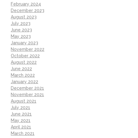
February 2024
December 2023
August 2023
July 2023
June 2023
May 2023
January 2023
November 2022
October 2022
August 2022
June 2022
March 2022
January 2022
December 2021
November 2021
August 2021
July 2021
June 2021
May 2021
April 2021
March 2021