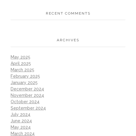
RECENT COMMENTS
ARCHIVES
May 2025
April 2025
March 2025
February 2025
January 2025
December 2024
November 2024
October 2024
September 2024
July 2024
June 2024
May 2024
March 2024