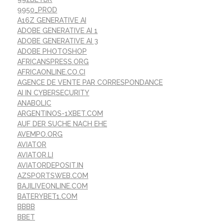
9950_PROD
A16Z GENERATIVE AI
ADOBE GENERATIVE AI 1
ADOBE GENERATIVE AI 3
ADOBE PHOTOSHOP
AFRICANSPRESS.ORG
AFRICAONLINE.CO.CI
AGENCE DE VENTE PAR CORRESPONDANCE
AI IN CYBERSECURITY
ANABOLIC
ARGENTINOS-1XBET.COM
AUF DER SUCHE NACH EHE
AVEMPO.ORG
AVIATOR
AVIATOR.LI
AVIATORDEPOSIT.IN
AZSPORTSWEB.COM
BAJILIVEONLINE.COM
BATERYBET1.COM
BBBB
BBET