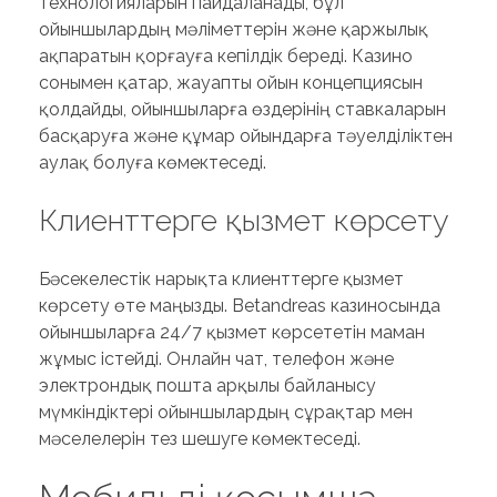
технологияларын пайдаланады, бұл
ойыншылардың мәліметтерін және қаржылық
ақпаратын қорғауға кепілдік береді. Казино
сонымен қатар, жауапты ойын концепциясын
қолдайды, ойыншыларға өздерінің ставкаларын
басқаруға және құмар ойындарға тәуелділіктен
аулақ болуға көмектеседі.
Клиенттерге қызмет көрсету
Бәсекелестік нарықта клиенттерге қызмет
көрсету өте маңызды. Betandreas казиносында
ойыншыларға 24/7 қызмет көрсететін маман
жұмыс істейді. Онлайн чат, телефон және
электрондық пошта арқылы байланысу
мүмкіндіктері ойыншылардың сұрақтар мен
мәселелерін тез шешуге көмектеседі.