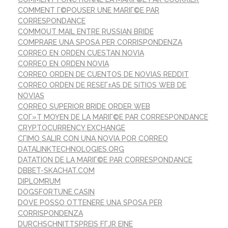
COMMENT Г©POUSER UNE MARIГ©E PAR
CORRESPONDANCE
COMMOUT MAIL ENTRE RUSSIAN BRIDE
COMPRARE UNA SPOSA PER CORRISPONDENZA
CORREO EN ORDEN CUESTAN NOVIA
CORREO EN ORDEN NOVIA
CORREO ORDEN DE CUENTOS DE NOVIAS REDDIT
CORREO ORDEN DE RESEГ±AS DE SITIOS WEB DE
NOVIAS
CORREO SUPERIOR BRIDE ORDER WEB
COГ»T MOYEN DE LA MARIГ©E PAR CORRESPONDANCE
CRYPTOCURRENCY EXCHANGE
CГІMO SALIR CON UNA NOVIA POR CORREO
DATALINKTECHNOLOGIES.ORG
DATATION DE LA MARIГ©E PAR CORRESPONDANCE
DBBET-SKACHAT.COM
DIPLOMRUM
DOGSFORTUNE.CASIN
DOVE POSSO OTTENERE UNA SPOSA PER
CORRISPONDENZA
DURCHSCHNITTSPREIS FГЈR EINE