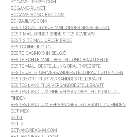
BCGAME-REVISE.COM
BCGAME-RU.NET
BCGAME-SONG-BAC.COM
BD-BAJILIVE.COM
BEST COUNTRY FOR MAIL ORDER BRIDE REDDIT
BEST MAIL ORDER BRIDE SITES REVIEWS
BEST SITE MAIL ORDER BRIDE
BESTCOINFLIP.ORG
BESTE CASINO'S IN BELGIË
BESTE ECHTE MAIL -BESTELLUNG BRAUTSEITE
BESTE MAIL -BESTELLUNG BRAUTWEBSITE
BESTE ORTE, UM VERSANDBESTELLBRAUT ZU FINDEN
BESTER ORT FГЈR VERSANDBESTELLBRAUT
BESTES LAND FГЈR VERSANDBESTELLBRAUT
BESTES LAND, UM EINE VERSANDBESTELLBRAUT ZU
FINDEN
BESTES LAND, UM VERSANDBESTELLBRAUT ZU FINDEN
BET MEX
BET-1
BET-2
BET-ANDREAS-IN.COM
BET-ANDREAS-PL.COM