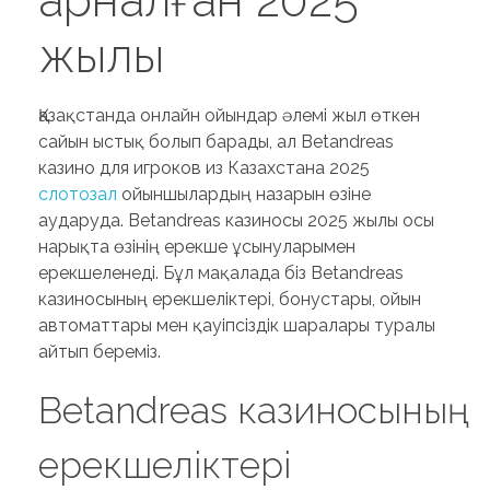
жылы
Қазақстанда онлайн ойындар әлемі жыл өткен
сайын ыстық болып барады, ал Betandreas
казино для игроков из Казахстана 2025
слотозал
ойыншылардың назарын өзіне
аударуда. Betandreas казиносы 2025 жылы осы
нарықта өзінің ерекше ұсынуларымен
ерекшеленеді. Бұл мақалада біз Betandreas
казиносының ерекшеліктері, бонустары, ойын
автоматтары мен қауіпсіздік шаралары туралы
айтып береміз.
Betandreas казиносының
ерекшеліктері