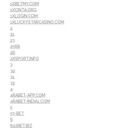
1XBETMY.COM
1XCINTA.ORG
1XLOGIN.COM
1XLUCKYSTARCASINO.COM
2
21
23
2568
26
2XSPORT.INFO
3
30
31
32
4
4RABET-APP.COM
4RABET-INDIA1.COM
5
57-BET
6
622BET.BIZ