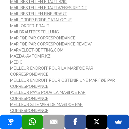
MAIL BESTELLEN BRAUT WIKI
MAIL BESTELLEN BRAUTWEBES REDDIT
MAIL BESTELLEN EINE BRAUT
MAIL ORDER BRIDE CATALOGUE
MAIL-ORDER-BRAUT
MAILBRAUTBESTELLUNG
MARIГ©E PAR CORRESPONDANCE
MARIГ©E PAR CORRESPONDANCE REVEIW
MARVELBET-BETTING.COM
MAZDA-AVTOMIR.KZ
MEDIC
MEILLEUR ENDROIT POUR LA MARIГ©E PAR
CORRESPONDANCE
MEILLEUR ENDROIT POUR OBTENIR UNE MARIГ©E PAR
CORRESPONDANCE
MEILLEUR PAYS POUR LA MARIГ©E PAR
CORRESPONDANCE
MEILLEUR SITE WEB DE MARIГ©E PAR
CORRESPONDANCE
MEILLEURS ENDROITS POUR LA MARIГ©E PAR
CORRESPONDANCE
MEILLEURS PAYS POUR UNE MARIГ©E PAR