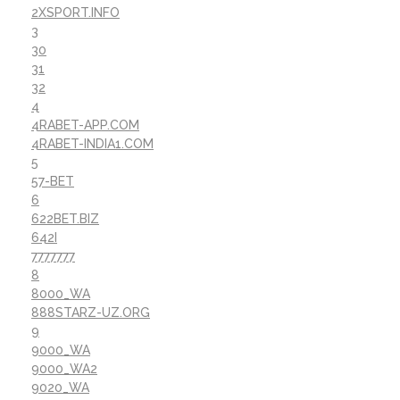
2XSPORT.INFO
3
30
31
32
4
4RABET-APP.COM
4RABET-INDIA1.COM
5
57-BET
6
622BET.BIZ
642I
7777777
8
8000_WA
888STARZ-UZ.ORG
9
9000_WA
9000_WA2
9020_WA