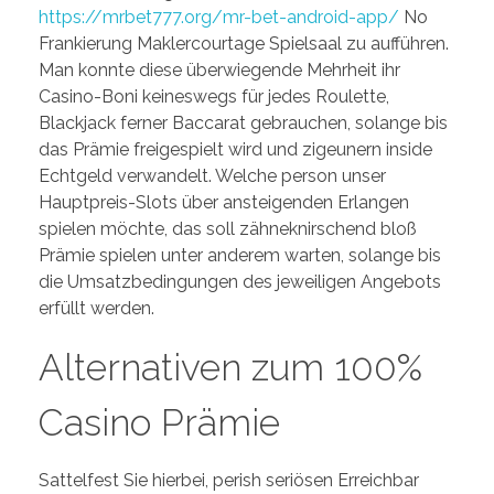
https://mrbet777.org/mr-bet-android-app/
No
Frankierung Maklercourtage Spielsaal zu aufführen.
Man konnte diese überwiegende Mehrheit ihr
Casino-Boni keineswegs für jedes Roulette,
Blackjack ferner Baccarat gebrauchen, solange bis
das Prämie freigespielt wird und zigeunern inside
Echtgeld verwandelt. Welche person unser
Hauptpreis-Slots über ansteigenden Erlangen
spielen möchte, das soll zähneknirschend bloß
Prämie spielen unter anderem warten, solange bis
die Umsatzbedingungen des jeweiligen Angebots
erfüllt werden.
Alternativen zum 100%
Casino Prämie
Sattelfest Sie hierbei, perish seriösen Erreichbar