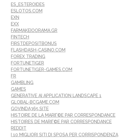
ES_ESTEROIDES
ESLOTOS.COM
EXN
EXX
FARMAKEIOORAMA.GR
FINTECH
FIRSTDEPOSITBONUS
FLASHDASH-CASINO.COM
FOREX TRADING
FORTUNETIGER
FORTUNETIGER-GAMES.COM
FR
GAMBLING
GAMES
GENERATIVE AI APPLICATION LANDSCAPE 1
GLOBAL-BCGAME.COM
GOVINDA365.SITE
HISTOIRE DE LA MARIГ©E PAR CORRESPONDANCE
HISTOIRES DE MARIГ©E PAR CORRESPONDANCE
REDDIT
I 10 MIGLIORI SITI DI SPOSA PER CORRISPONDENZA