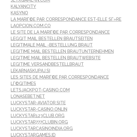
JETXGAME-IN.COM
KALYANCITY
KASYNO
LA MARIГ©E PAR CORRESPONDANCE EST-ELLE SГ»RE
LAOPCION.COM.CO
LE SITE DE LA MARIГ©E PAR CORRESPONDANCE
LEGGIT MAIL BESTELLEN BRAUTSEITEN
LEGITIMALE MAIL -BESTELLUNG BRAUT
LEGITIME MAIL BESTELLEN BRAUTUNTERNEHMEN
LEGITIME MAIL BESTELLEN BRAUTWEBSITE
LEGITIME VERSANDBESTELLBRAUT
LEKARNASKUPAJ.SI
LES SITES DE MARIГ©E PAR CORRESPONDANCE
LГ©GITIMES
LETSJACKPOT-CASINO.COM
LONASEBET.NET
LUCKYSTAR-AVIATOR.SITE
LUCKYSTAR-CASINO.ONLIN
LUCKYSTAR123CLUB.ORG
LUCKYSTAR777CLUBIN.ORG
LUCKYSTARCASINOINDIA.ORG
LUCKYSTARGAMES.ID