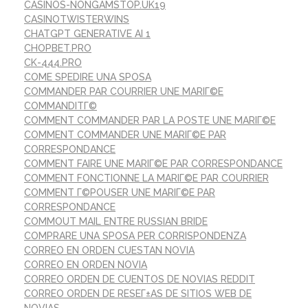
CASINOS-NONGAMSTOP.UK19
CASINOTWISTERWINS
CHATGPT GENERATIVE AI 1
CHOPBET.PRO
CK-444.PRO
COME SPEDIRE UNA SPOSA
COMMANDER PAR COURRIER UNE MARIГ©E
COMMANDITГ©
COMMENT COMMANDER PAR LA POSTE UNE MARIГ©E
COMMENT COMMANDER UNE MARIГ©E PAR
CORRESPONDANCE
COMMENT FAIRE UNE MARIГ©E PAR CORRESPONDANCE
COMMENT FONCTIONNE LA MARIГ©E PAR COURRIER
COMMENT Г©POUSER UNE MARIГ©E PAR
CORRESPONDANCE
COMMOUT MAIL ENTRE RUSSIAN BRIDE
COMPRARE UNA SPOSA PER CORRISPONDENZA
CORREO EN ORDEN CUESTAN NOVIA
CORREO EN ORDEN NOVIA
CORREO ORDEN DE CUENTOS DE NOVIAS REDDIT
CORREO ORDEN DE RESEГ±AS DE SITIOS WEB DE