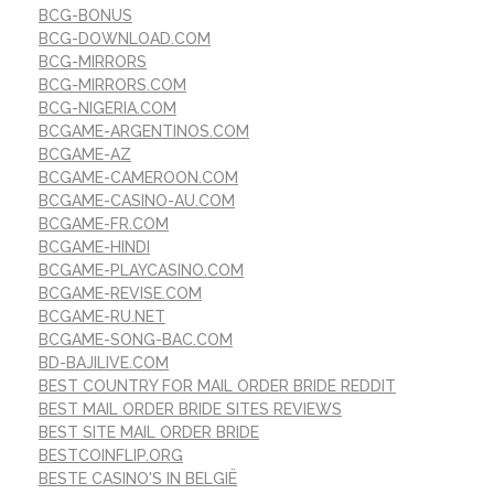
BCG-BONUS
BCG-DOWNLOAD.COM
BCG-MIRRORS
BCG-MIRRORS.COM
BCG-NIGERIA.COM
BCGAME-ARGENTINOS.COM
BCGAME-AZ
BCGAME-CAMEROON.COM
BCGAME-CASINO-AU.COM
BCGAME-FR.COM
BCGAME-HINDI
BCGAME-PLAYCASINO.COM
BCGAME-REVISE.COM
BCGAME-RU.NET
BCGAME-SONG-BAC.COM
BD-BAJILIVE.COM
BEST COUNTRY FOR MAIL ORDER BRIDE REDDIT
BEST MAIL ORDER BRIDE SITES REVIEWS
BEST SITE MAIL ORDER BRIDE
BESTCOINFLIP.ORG
BESTE CASINO'S IN BELGIË