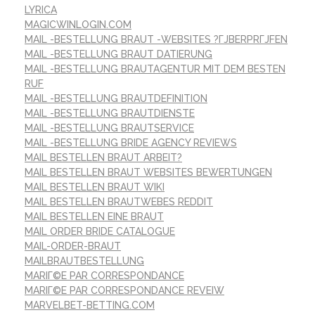
LYRICA
MAGICWINLOGIN.COM
MAIL -BESTELLUNG BRAUT -WEBSITES ?ГЈBERPRГЈFEN
MAIL -BESTELLUNG BRAUT DATIERUNG
MAIL -BESTELLUNG BRAUTAGENTUR MIT DEM BESTEN
RUF
MAIL -BESTELLUNG BRAUTDEFINITION
MAIL -BESTELLUNG BRAUTDIENSTE
MAIL -BESTELLUNG BRAUTSERVICE
MAIL -BESTELLUNG BRIDE AGENCY REVIEWS
MAIL BESTELLEN BRAUT ARBEIT?
MAIL BESTELLEN BRAUT WEBSITES BEWERTUNGEN
MAIL BESTELLEN BRAUT WIKI
MAIL BESTELLEN BRAUTWEBES REDDIT
MAIL BESTELLEN EINE BRAUT
MAIL ORDER BRIDE CATALOGUE
MAIL-ORDER-BRAUT
MAILBRAUTBESTELLUNG
MARIГ©E PAR CORRESPONDANCE
MARIГ©E PAR CORRESPONDANCE REVEIW
MARVELBET-BETTING.COM