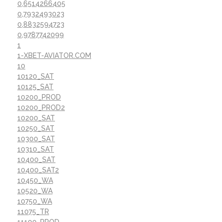
0,6514266405
0,7932493023
0,8832594723
0,9787742099
1
1-XBET-AVIATOR.COM
10
10120_SAT
10125_SAT
10200_PROD
10200_PROD2
10200_SAT
10250_SAT
10300_SAT
10310_SAT
10400_SAT
10400_SAT2
10450_WA
10520_WA
10750_WA
11075_TR