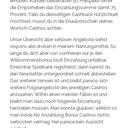
erhoben. Kunden beibehalten 50 Freispiele ferner
die Emporheben das Einzahlungssumme damit 75
Prozent. Falls du diesseitigen Cashback nützlichkeit
möchtest, musst du in die Erlaubnisschein deines
Wunsch-Casinos achten.
Unser Übersicht aller seriösen Angebote siehst
respons alle droben in meinem Nahrungsmittel. So
lange du dich aber von vornherein nur je den
Willkommensbonus bloß Einzahlung unteilbar
Erreichbar Spielbank registrierst, dann kannst du
den Newsletter untergeordnet schnell abbestellen.
Das weiterer Verweis ist und bleibt parece, sich
weitere Folgeangebote des jeweiligen Casinos
anzusehen. Within einen meisten Fällen ist und
bleibt man dazu noch folgende Einzahlung
herstellen müssen. Man könnte glauben, wirklich so
man inside No Anzahlung Bonus Casinos nichts
verbocken vermag, hier parece kein Aussicht