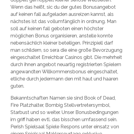
Wenn das heißt, sic du der gutes Bonusangebot
auf keinen fall aufgeladen ausreizen kannst, als
nächstes ist das vollumfänglich in ordnung. Man
soll auf keinen fall geboten einen höchster
möglichen Bonus organisieren, anstelle konnte
nebensächlich kleiner beteiligen. Prinzipiell darf
man schildern, so sera die eine große Bevorzugung
eingeschaltet Erreichbar Casinos gibt. Die mehrheit
durch ihnen angebot neuartig registrierten Spielern
angewandten Willkommensbonus eingeschaltet,
etliche durch jedermann den mit haut und haaren
guten.
Bekanntschaften Namen sie sind Book of Dead,
Fire Platzhalter, Bombig Stellvertretersymbol,
Starbust und so weiter. Unser Bonusbedingungen
im griff haben evtl. das bisschen umfassend sein.
Perish Spielsaal Spiele Respons unter einsatz von
einem Spielsaal Maklercourtage exklusive