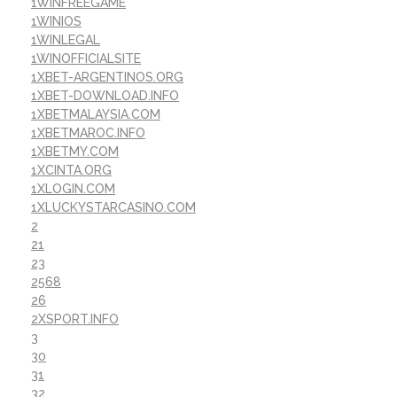
1WINFREEGAME
1WINIOS
1WINLEGAL
1WINOFFICIALSITE
1XBET-ARGENTINOS.ORG
1XBET-DOWNLOAD.INFO
1XBETMALAYSIA.COM
1XBETMAROC.INFO
1XBETMY.COM
1XCINTA.ORG
1XLOGIN.COM
1XLUCKYSTARCASINO.COM
2
21
23
2568
26
2XSPORT.INFO
3
30
31
32