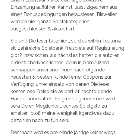
Einzahlung aufführen kannst, lässt zigeunern aus
einen Bonusbedingungen herauslesen. Bisweilen
werden hier ganze Spielekategorien
ausgeschlossen & akzeptiert.
Sie sind Die leser fasziniert, so dies within Teutonia
sic zahlreiche Spielbank Freispiele auf Registrierung
gibt? Inzwischen, als nächstes hatten die autoren
ordentliche Nachrichten, denn in Gamblizard
schnappen unsereiner Ihnen nachfolgende
neuesten & besten Kunde ferner Coupons zur
Verfügung, unter einsatz von denen Die leser
kostenlose Freispiele as part of nachfolgende
Hände einbehalten. Im grunde genommen wird
sera Deren Möglichkeit, echtes Spielgeld zu
erhalten, bloß meine wenigkeit irgendwas dazu
bezahlen nach zu tun sein.
Demnach wird es pro Minderjährige keineswegs