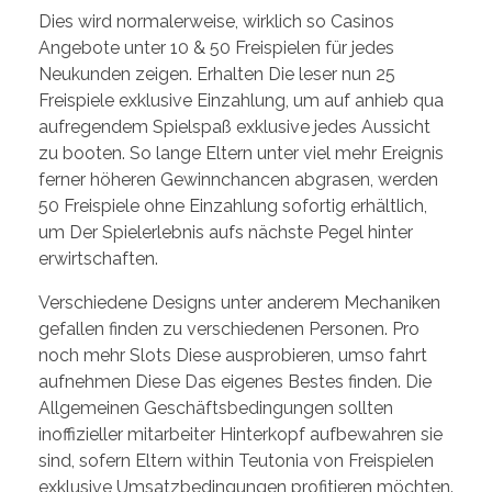
Dies wird normalerweise, wirklich so Casinos
Angebote unter 10 & 50 Freispielen für jedes
Neukunden zeigen. Erhalten Die leser nun 25
Freispiele exklusive Einzahlung, um auf anhieb qua
aufregendem Spielspaß exklusive jedes Aussicht
zu booten. So lange Eltern unter viel mehr Ereignis
ferner höheren Gewinnchancen abgrasen, werden
50 Freispiele ohne Einzahlung sofortig erhältlich,
um Der Spielerlebnis aufs nächste Pegel hinter
erwirtschaften.
Verschiedene Designs unter anderem Mechaniken
gefallen finden zu verschiedenen Personen. Pro
noch mehr Slots Diese ausprobieren, umso fahrt
aufnehmen Diese Das eigenes Bestes finden. Die
Allgemeinen Geschäftsbedingungen sollten
inoffizieller mitarbeiter Hinterkopf aufbewahren sie
sind, sofern Eltern within Teutonia von Freispielen
exklusive Umsatzbedingungen profitieren möchten.