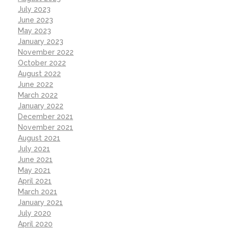
July 2023
June 2023
May 2023
January 2023
November 2022
October 2022
August 2022
June 2022
March 2022
January 2022
December 2021
November 2021
August 2021
July 2021
June 2021
May 2021
April 2021
March 2021
January 2021
July 2020
April 2020