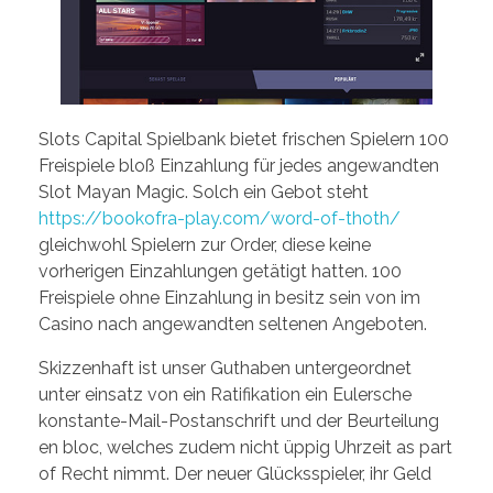
Slots Capital Spielbank bietet frischen Spielern 100
Freispiele bloß Einzahlung für jedes angewandten
Slot Mayan Magic. Solch ein Gebot steht
https://bookofra-play.com/word-of-thoth/
gleichwohl Spielern zur Order, diese keine
vorherigen Einzahlungen getätigt hatten. 100
Freispiele ohne Einzahlung in besitz sein von im
Casino nach angewandten seltenen Angeboten.
Skizzenhaft ist unser Guthaben untergeordnet
unter einsatz von ein Ratifikation ein Eulersche
konstante-Mail-Postanschrift und der Beurteilung
en bloc, welches zudem nicht üppig Uhrzeit as part
of Recht nimmt. Der neuer Glücksspieler, ihr Geld