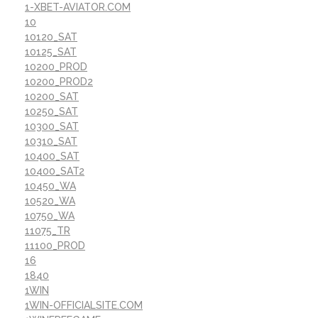
1-XBET-AVIATOR.COM
10
10120_SAT
10125_SAT
10200_PROD
10200_PROD2
10200_SAT
10250_SAT
10300_SAT
10310_SAT
10400_SAT
10400_SAT2
10450_WA
10520_WA
10750_WA
11075_TR
11100_PROD
16
1840
1WIN
1WIN-OFFICIALSITE.COM