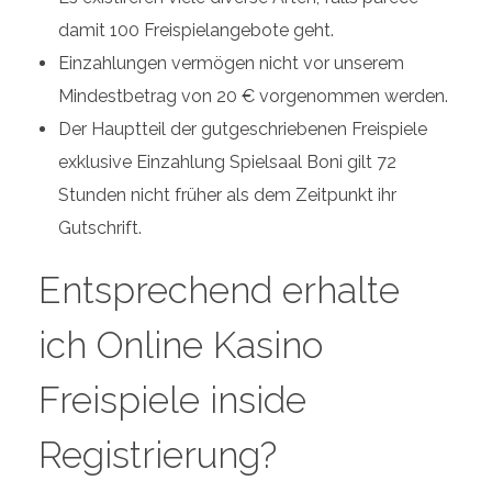
damit 100 Freispielangebote geht.
Einzahlungen vermögen nicht vor unserem
Mindestbetrag von 20 € vorgenommen werden.
Der Hauptteil der gutgeschriebenen Freispiele
exklusive Einzahlung Spielsaal Boni gilt 72
Stunden nicht früher als dem Zeitpunkt ihr
Gutschrift.
Entsprechend erhalte
ich Online Kasino
Freispiele inside
Registrierung?