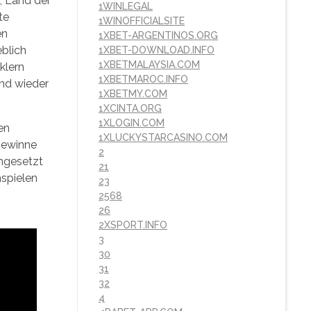
, Land der
1WINLEGAL
te
1WINOFFICIALSITE
en
1XBET-ARGENTINOS.ORG
eblich
1XBET-DOWNLOAD.INFO
1XBETMALAYSIA.COM
klern
1XBETMAROC.INFO
und wieder
1XBETMY.COM
1XCINTA.ORG
1XLOGIN.COM
en
1XLUCKYSTARCASINO.COM
Gewinne
2
umgesetzt
21
nspielen
23
2568
26
2XSPORT.INFO
3
30
31
32
4