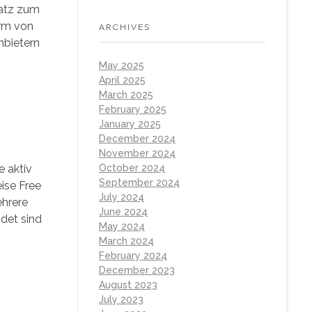
latz zum
orm von
ARCHIVES
nbietern
May 2025
April 2025
March 2025
February 2025
January 2025
December 2024
November 2024
e aktiv
October 2024
September 2024
eise Free
July 2024
ehrere
June 2024
det sind
May 2024
March 2024
February 2024
December 2023
August 2023
July 2023