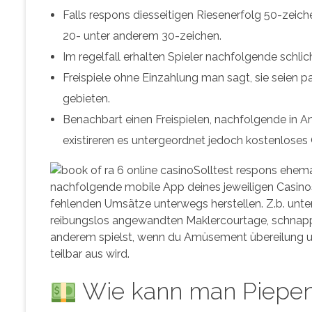
Falls respons diesseitigen Riesenerfolg 50-zeic
20- unter anderem 30-zeichen.
Im regelfall erhalten Spieler nachfolgende schli
Freispiele ohne Einzahlung man sagt, sie seien pa
gebieten.
Benachbart einen Freispielen, nachfolgende in 
existireren es untergeordnet jedoch kostenloses
Solltest respons ehemal
nachfolgende mobile App deines jeweiligen Casino
fehlenden Umsätze unterwegs herstellen. Z.b. unter
reibungslos angewandten Maklercourtage, schnappst
anderem spielst, wenn du Amüsement übereilung un
teilbar aus wird.
Wie kann man Piepen