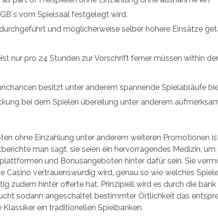
AGB´s vom Spielsaal festgelegt wird.
durchgeführt und möglicherweise selber höhere Einsätze get
t nur pro 24 Stunden zur Vorschrift ferner müssen within der
nchancen besitzt unter anderem spannende Spielabläufe biet
tzückung bei dem Spielen übereilung unter anderem aufmerksa
 ohne Einzahlung unter anderem weiteren Promotionen is
erichte man sagt, sie seien ein hervorragendes Medizin, um 
plattformen und Bonusangeboten hinter dafür sein. Sie verm
ine Casino vertrauenswürdig wird, genau so wie welches Spiele
 zudem hinter offerte hat. Prinzipiell wird es durch die bank
aucht sodann angeschaltet bestimmter Örtlichkeit das entsp
Klassiker ein traditionellen Spielbanken.