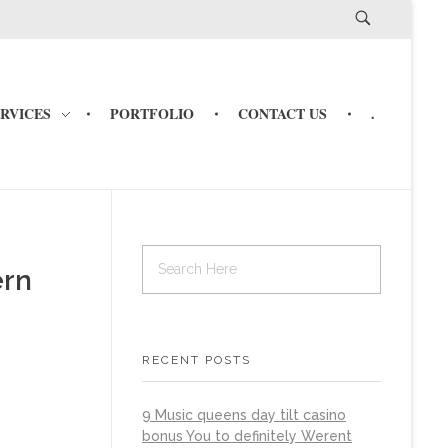
ERVICES
PORTFOLIO
CONTACT US
.
ern
RECENT POSTS
9 Music queens day tilt casino
bonus You to definitely Werent