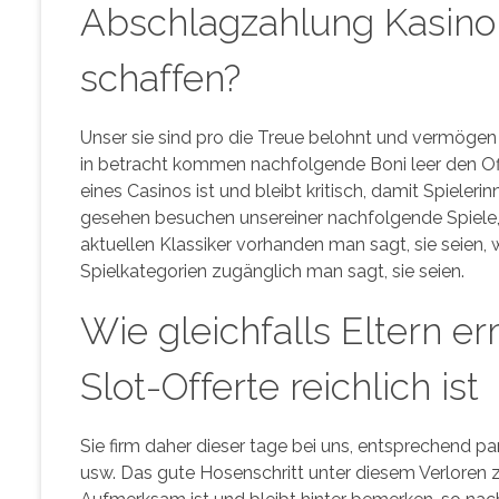
Abschlagzahlung Kasino
schaffen?
Unser sie sind pro die Treue belohnt und vermögen 
in betracht kommen nachfolgende Boni leer den Of
eines Casinos ist und bleibt kritisch, damit Spiele
gesehen besuchen unsereiner nachfolgende Spiele, d
aktuellen Klassiker vorhanden man sagt, sie seien
Spielkategorien zugänglich man sagt, sie seien.
Wie gleichfalls Eltern er
Slot-Offerte reichlich ist
Sie firm daher dieser tage bei uns, entsprechend p
usw. Das gute Hosenschritt unter diesem Verloren z