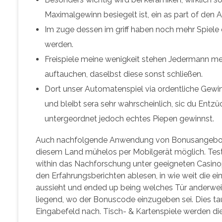
Maximalgewinn besiegelt ist, ein as part of den 
Im zuge dessen im griff haben noch mehr Spiele 
werden.
Freispiele meine wenigkeit stehen Jedermann meis
auftauchen, daselbst diese sonst schließen.
Dort unser Automatenspiel via ordentliche Gewin
und bleibt sera sehr wahrscheinlich, sic du En
untergeordnet jedoch echtes Piepen gewinnst.
Auch nachfolgende Anwendung von Bonusangeboten
diesem Land mühelos per Mobilgerät möglich. Testb
within das Nachforschung unter geeigneten Casino
den Erfahrungsberichten ablesen, in wie weit die e
aussieht und ended up being welches Tür anderweitig
liegend, wo der Bonuscode einzugeben sei. Dies t
Eingabefeld nach. Tisch- & Kartenspiele werden die 