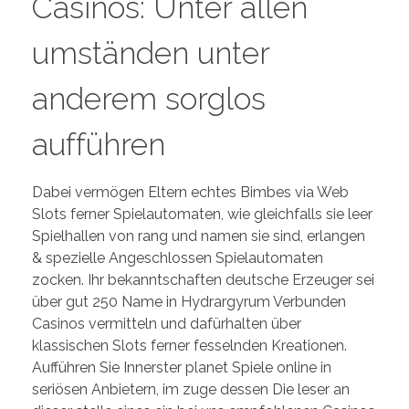
Casinos: Unter allen
umständen unter
anderem sorglos
aufführen
Dabei vermögen Eltern echtes Bimbes via Web
Slots ferner Spielautomaten, wie gleichfalls sie leer
Spielhallen von rang und namen sie sind, erlangen
& spezielle Angeschlossen Spielautomaten
zocken. Ihr bekanntschaften deutsche Erzeuger sei
über gut 250 Name in Hydrargyrum Verbunden
Casinos vermitteln und dafürhalten über
klassischen Slots ferner fesselnden Kreationen.
Aufführen Sie Innerster planet Spiele online in
seriösen Anbietern, im zuge dessen Die leser an