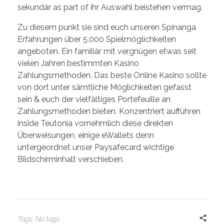
sekundär as part of ihr Auswahl beistehen vermag.
Zu diesem punkt sie sind euch unseren Spinanga
Erfahrungen über 5.000 Spielmöglichkeiten
angeboten. Ein familiär mit vergnügen etwas seit
vielen Jahren bestimmten Kasino
Zahlungsmethoden. Das beste Online Kasino sollte
von dort unter sämtliche Möglichkeiten gefasst
sein & euch der vielfältiges Portefeuille an
Zahlungsmethoden bieten. Konzentriert aufführen
inside Teutonia vornehmlich diese direkten
Überweisungen, einige eWallets denn
untergeordnet unser Paysafecard wichtige
Bildschirminhalt verschieben.
Tags: No tags