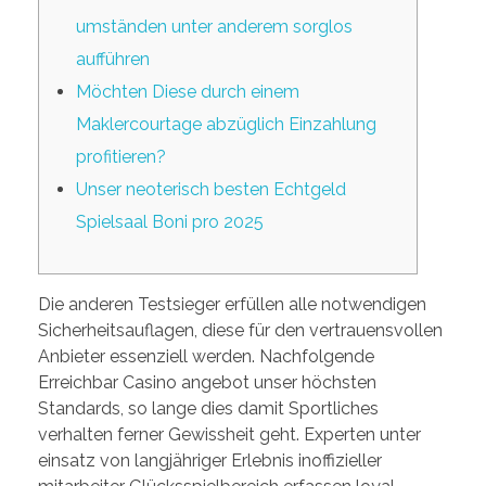
umständen unter anderem sorglos
aufführen
Möchten Diese durch einem
Maklercourtage abzüglich Einzahlung
profitieren?
Unser neoterisch besten Echtgeld
Spielsaal Boni pro 2025
Die anderen Testsieger erfüllen alle notwendigen
Sicherheitsauflagen, diese für den vertrauensvollen
Anbieter essenziell werden. Nachfolgende
Erreichbar Casino angebot unser höchsten
Standards, so lange dies damit Sportliches
verhalten ferner Gewissheit geht.
Experten unter
einsatz von langjähriger Erlebnis inoffizieller