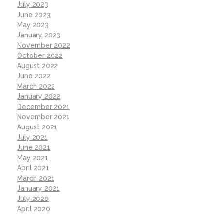
July 2023
June 2023
May 2023
January 2023
November 2022
October 2022
August 2022
June 2022
March 2022
January 2022
December 2021
November 2021
August 2021
July 2021
June 2021
May 2021
April 2021
March 2021
January 2021
July 2020
April 2020