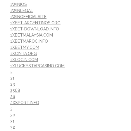
1WINIOS
1WINLEGAL
1WINOFFICIALSITE
1XBET-ARGENTINOS.ORG
1XBET-DOWNLOAD.INFO
1XBETMALAYSIA.COM
1XBETMAROC.INFO
1XBETMY.COM
1XCINTA.ORG
1XLOGIN.COM
1XLUCKYSTARCASINO.COM
2
21
23
2568
26
2XSPORT.INFO
3
30
31
32