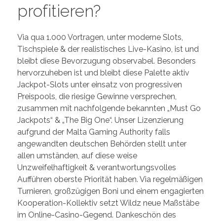
profitieren?
Via qua 1.000 Vortragen, unter moderne Slots,
Tischspiele & der realistisches Live-Kasino, ist und
bleibt diese Bevorzugung observabel. Besonders
hervorzuheben ist und bleibt diese Palette aktiv
Jackpot-Slots unter einsatz von progressiven
Preispools, die riesige Gewinne versprechen,
zusammen mit nachfolgende bekannten „Must Go
Jackpots“ & „The Big One“. Unser Lizenzierung
aufgrund der Malta Gaming Authority falls
angewandten deutschen Behörden stellt unter
allen umständen, auf diese weise
Unzweifelhaftigkeit & verantwortungsvolles
Aufführen oberste Priorität haben. Via regelmäßigen
Turnieren, großzügigen Boni und einem engagierten
Kooperation-Kollektiv setzt Wildz neue Maßstäbe
im Online-Casino-Gegend. Dankeschön des