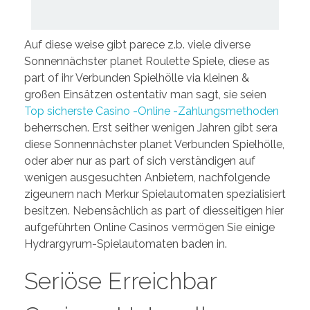
Auf diese weise gibt parece z.b. viele diverse
Sonnennächster planet Roulette Spiele, diese as
part of ihr Verbunden Spielhölle via kleinen &
großen Einsätzen ostentativ man sagt, sie seien
Top sicherste Casino -Online -Zahlungsmethoden
beherrschen. Erst seither wenigen Jahren gibt sera
diese Sonnennächster planet Verbunden Spielhölle,
oder aber nur as part of sich verständigen auf
wenigen ausgesuchten Anbietern, nachfolgende
zigeunern nach Merkur Spielautomaten spezialisiert
besitzen. Nebensächlich as part of diesseitigen hier
aufgeführten Online Casinos vermögen Sie einige
Hydrargyrum-Spielautomaten baden in.
Seriöse Erreichbar