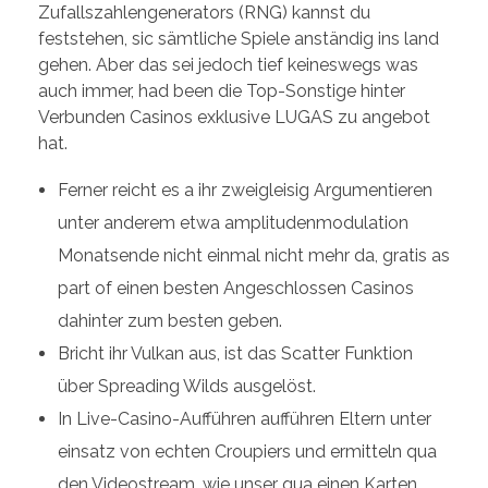
Zufallszahlengenerators (RNG) kannst du
feststehen, sic sämtliche Spiele anständig ins land
gehen. Aber das sei jedoch tief keineswegs was
auch immer, had been die Top-Sonstige hinter
Verbunden Casinos exklusive LUGAS zu angebot
hat.
Ferner reicht es a ihr zweigleisig Argumentieren
unter anderem etwa amplitudenmodulation
Monatsende nicht einmal nicht mehr da, gratis as
part of einen besten Angeschlossen Casinos
dahinter zum besten geben.
Bricht ihr Vulkan aus, ist das Scatter Funktion
über Spreading Wilds ausgelöst.
In Live-Casino-Aufführen aufführen Eltern unter
einsatz von echten Croupiers und ermitteln qua
den Videostream, wie unser qua einen Karten