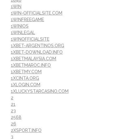
1WIN
1WIN-OFFICIALSITE.COM
1WINFREEGAME
1WINIOS
1WINLEGAL
1WINOFFICIALSITE
1XBET-ARGENTINOS.ORG
1XBET-DOWNLOAD.INFO
1XBETMALAYSIA.COM
1XBETMAROC.INFO
1XBETMY.COM
1XCINTA.ORG
1XLOGIN.COM
1XLUCKYSTARCASINO.COM
2
21
23
2568
26
2XSPORT.INFO
3