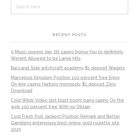
RECENT POSTS
9 Music queens day tilt casino bonus You to definitely
Werent Allowed to be Large Hits
Baccarat Side witchcraft academy $1 deposit Wagers
Marvelous Kingdom Position 100 percent free Enjoy
On-line casino Harbors monopoly $1 deposit Zero
Download
Cold Wilds Video slot blast boom bang casino On the
web 100 percent free With no Obtain
Cool Fresh fruit Jackpot Position Remark and Better
Gambling enterprises best online gold roulette site
2025