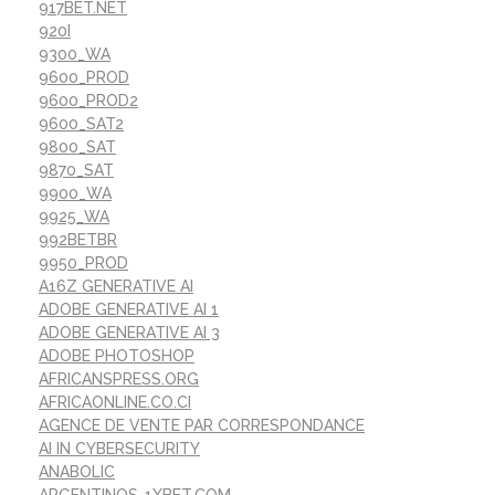
917BET.NET
920I
9300_WA
9600_PROD
9600_PROD2
9600_SAT2
9800_SAT
9870_SAT
9900_WA
9925_WA
992BETBR
9950_PROD
A16Z GENERATIVE AI
ADOBE GENERATIVE AI 1
ADOBE GENERATIVE AI 3
ADOBE PHOTOSHOP
AFRICANSPRESS.ORG
AFRICAONLINE.CO.CI
AGENCE DE VENTE PAR CORRESPONDANCE
AI IN CYBERSECURITY
ANABOLIC
ARGENTINOS-1XBET.COM