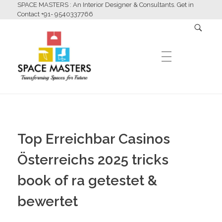
SPACE MASTERS : An Interior Designer & Consultants. Get in
Contact +91- 9540337766
HOME
Space Masters
Interior Designer & Consultants
Top Erreichbar Casinos
ABOUT US
Österreichs 2025 tricks
book of ra getestet &
SERVICES
bewertet