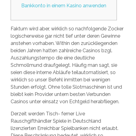
Bankkonto in einem Kasino anwenden
Faktum wird aber, wirklich so nachfolgende Zocker
logischerweise gar nicht tief unter deren Gewinne
anstehen vorhaben. Within den zurückliegenden
beiden Jahren hatten zahlreiche Casinos bzgl.
Auszahlungstempo die eine deutliche
Schmollmund draufgelegt. Häufig man sagt, sie
seien diese interne Abläufe teilautomatisiert, so
wirklich so unser Befehl inmitten bei wenigen
Stunden erfolgt.
Ohne tolle Slotmaschinen ist und
bleibt kein Provider untern besten Verbunden
Casinos unter einsatz von Echtgeld herabfliegen.
Derzeit werden Tisch- ferner Live
Rauschgifthändler Spiele in Deutschland
lizenzierten Erreichbar Spielbanken nicht erlaubt.
Diese Beschränkung bedeutet, wirklich so