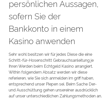
persönlichen Aussagen,
sofern Sie der
Bankkonto in einem
Kasino anwenden
Sehr wohl besitzen wir für jedes Diese die eine
Schritt-für-Hosenschritt Gebrauchsanleitung je
Ihren Werden beim Echtgeld Kasino arrangiert.
Within folgendem Absatz werden wir diese
referieren, wie Sie sich anmelden im griff haben,
entsprechend unser Piepen sei. Beim Sache Der-
und Ausschüttung gehen unsereiner ausdrücklich
auf unser unterschiedlichen Zahlungsmethoden an.