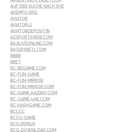
AUF DER SUCHE NACH EHE
AVEMPO.ORG
AVIATOR
AVIATOR.LI
AVIATORDEPOSIT.IN
AZSPORTSWEB.COM
BAJILIVEONLINE.COM
BATERYBET1.COM
BBBB
BBET
BC-BDGAME.COM
BC-FUN-GAME
BC-FUN-MIRROR
BC-FUN-MIRROR.COM
BC-GAME-KAZINO.COM
BC-GAME-UAE.COM
BC-HASHGAME.COM
BCCCC
BCCO-GAME
BCG-BONUS
BCG-DOWNLOAD.COM