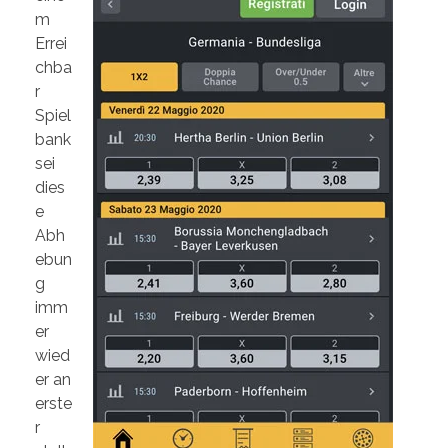
m
Errei
chba
r
Spiel
bank
sei
dies
e
Abh
ebun
g
imm
er
wied
er an
erste
r