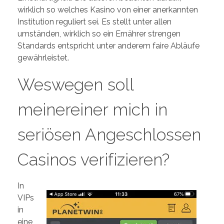
wirklich so welches Kasino von einer anerkannten
Institution reguliert sei. Es stellt unter allen
umständen, wirklich so ein Ernährer strengen
Standards entspricht unter anderem faire Abläufe
gewährleistet.
Weswegen soll
meinereiner mich in
seriösen Angeschlossen
Casinos verifizieren?
In
VIPs
in
eine