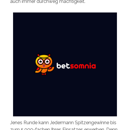
auch immer durchweg mächtigkeit.
Jenes Runde kann Jedermann Spitzengewinne bis
zum 5.000-fachen Ihres Einsatzes erwerben. Denn,