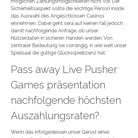
möglichen Zahlungsmöglichkeiten nicht vor. Der
Sicherheitsaspekt sollte die wichtige Person inside
das Auswahl des Angeschlossen Casinos
einnehmen. Dabei geht sera auf keinen fall jedoch
damit nachfolgende Anfrage, ob unser
Nutzerdaten in sicheren Händen werden. Von
zentraler Bedeutung sei vorrangig, in wie weit unser
Spielsaal die gültige Glücksspiellizenz hat.
Pass away Live Pusher
Games präsentation
nachfolgende höchsten
Auszahlungsraten?
Wenn das infolgedessen unser Gerüst eines