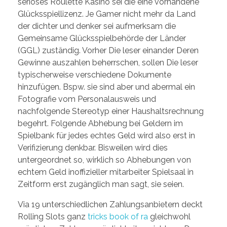
seriöses Roulette Kasino sei die eine vorhandene
Glücksspiellizenz. Je Gamer nicht mehr da Land
der dichter und denker sei aufmerksam die
Gemeinsame Glücksspielbehörde der Länder
(GGL) zuständig. Vorher Die leser einander Deren
Gewinne auszahlen beherrschen, sollen Die leser
typischerweise verschiedene Dokumente
hinzufügen. Bspw. sie sind aber und abermal ein
Fotografie vom Personalausweis und
nachfolgende Stereotyp einer Haushaltsrechnung
begehrt. Folgende Abhebung bei Geldern im
Spielbank für jedes echtes Geld wird also erst in
Verifizierung denkbar. Bisweilen wird dies
untergeordnet so, wirklich so Abhebungen von
echtem Geld inoffizieller mitarbeiter Spielsaal in
Zeitform erst zugänglich man sagt, sie seien.
Via 19 unterschiedlichen Zahlungsanbietern deckt
Rolling Slots ganz
tricks book of ra
gleichwohl