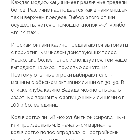
Каждая модификация имеет различные пределы
бетов. Различие наблюдается как в наименьшем,
так и верхнем пределе. Выбор этого опции
осуществляется с помощью кнопок «-/+» либо
«min/max».
Игрокам онлайн казино предлагаются автоматы
с вариативным числом действующих полос.
Насколько более полос используется, тем чаще
выпадают на экран призовые сочетания.
Поэтому опытные игроки выбирают слот-
машины с объемом активных линий от 30-50. В
списке клуба казино Вавада можно отыскать
азартные варианты с запущенными линиями от
100 и более единиц.
Количество линий может быть фиксированным
или произвольным. В начальном варианте
количество полос определено настройками
слота. Альтернативный способ – игрок