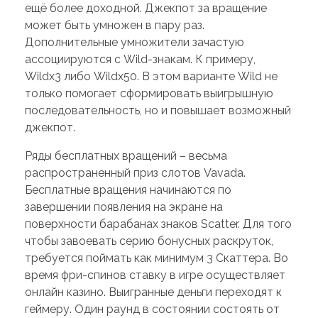
ещё более доходной. Джекпот за вращение
может быть умножен в пару раз.
Дополнительные умножители зачастую
ассоциируются с Wild-знакам. К примеру,
Wildx3 либо Wildx50. В этом варианте Wild не
только помогает сформировать выигрышную
последовательность, но и повышает возможный
джекпот.
Ряды бесплатных вращений – весьма
распространенный приз слотов Vavada.
Бесплатные вращения начинаются по
завершении появления на экране на
поверхности барабанах знаков Scatter. Для того
чтобы завоевать серию бонусных раскруток,
требуется поймать как минимум 3 Скаттера. Во
время фри-спинов ставку в игре осуществляет
онлайн казино. Выигранные деньги переходят к
геймеру. Один раунд в состоянии состоять от