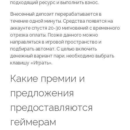
подходящий ресурс и выполнить взнос.
Внесенный депозит перерабатывается в
течение одной минуты. Средства появятся на
аккаунте спустя 20-30 мигновений с временного
отрезка оплаты. Позже данного можно
направляться в игровой пространство и
подбирать автомат. С целью включить
денежный вариант пари, необходимо выбрать
клавишу «Играть».
Какие премии и
предложения
предоставляются
геймерам