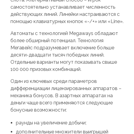
самостоятельно устанавливает численность
действующих линий. Линейки настраиваются с
помощью клавиатурных кнопок «-/+» или «Line».
Автоматы с технологией Megaways обладают
более обширный потенциал. Технология
Мегавейс подразумевает включение больше
десяти-двадцати тысяч победных линий.
Отдельные варианты могут показывать свыше
100 000 призовых комбинаций.
Один из ключевых среди параметров
дифференциации лицензированных аппаратов –
механика бонусов. В азартных аппаратах на
деньги чаще всего применяются следующие
бонусные возможности:
раунды на увеличение добычи;
дополнительные множители выигрышей