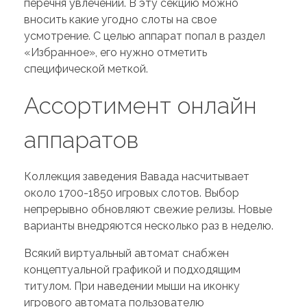
перечня увлечений. В эту секцию можно
вносить какие угодно слоты на свое
усмотрение. С целью аппарат попал в раздел
«Избранное», его нужно отметить
специфической меткой.
Ассортимент онлайн
аппаратов
Коллекция заведения Вавада насчитывает
около 1700-1850 игровых слотов. Выбор
непрерывно обновляют свежие релизы. Новые
варианты внедряются несколько раз в неделю.
Всякий виртуальный автомат снабжен
концептуальной графикой и подходящим
титулом. При наведении мыши на иконку
игрового автомата пользователю