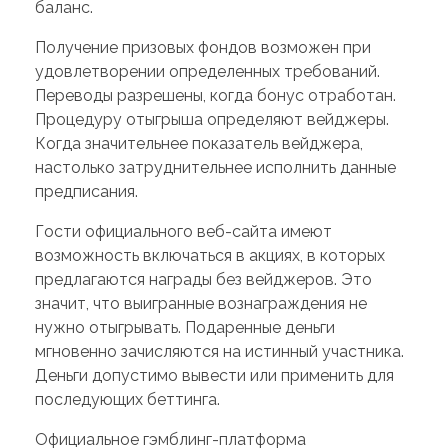
баланс.
Получение призовых фондов возможен при
удовлетворении определенных требований.
Переводы разрешены, когда бонус отработан.
Процедуру отыгрыша определяют вейджеры.
Когда значительнее показатель вейджера,
настолько затруднительнее исполнить данные
предписания.
Гости официального веб-сайта имеют
возможность включаться в акциях, в которых
предлагаются награды без вейджеров. Это
значит, что выигранные вознаграждения не
нужно отыгрывать. Подаренные деньги
мгновенно зачисляются на истинный участника.
Деньги допустимо вывести или применить для
последующих беттинга.
Официальное гэмблинг-платформа