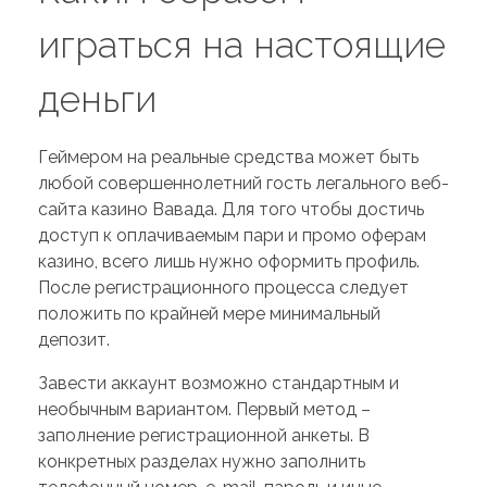
играться на настоящие
деньги
Геймером на реальные средства может быть
любой совершеннолетний гость легального веб-
сайта казино Вавада. Для того чтобы достичь
доступ к оплачиваемым пари и промо оферам
казино, всего лишь нужно оформить профиль.
После регистрационного процесса следует
положить по крайней мере минимальный
депозит.
Завести аккаунт возможно стандартным и
необычным вариантом. Первый метод –
заполнение регистрационной анкеты. В
конкретных разделах нужно заполнить